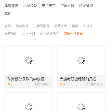
建筑装修
机械设备
电子电工
资源材料
环境管理
其他
全部
学前教育
小初高教育
高教自考
留学
IT培训
语言培训
文体培训
企业培训拓展
特殊人群教育
珠海低分录取的学校报考-北京理工大学珠海学院继教院
大连考研全程班前几名 社科赛斯考研定制专业辅导规划
￥0
￥0
2026-08-10
2026-08-10