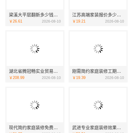
梁溪大平层翻新多少钱一平无锡亿莱居装饰工程材料有限公司报价
江苏高端家装报价多少？南京市创亿讯透明实在
￥26.61
￥19.21
2026-08-10
2026-08-10
湖北省腾冠畅实业贸易有限公司：线下轮胎批发公司怎么做
刚需简约家庭装修工期提速-海南万赢饰家新型建筑材料有限公
￥208.99
￥19.39
2026-08-10
2026-08-10
现代简约家庭装修免费设计整体落地——福建尚艺空间新材料科技有限公司
武进专业家庭装修效果图，常州宜居佳装饰量身定制