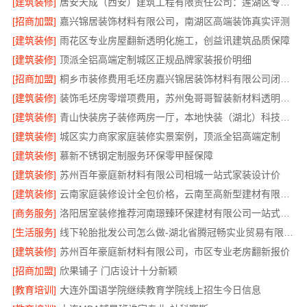
[建筑装修]
居安天成（西安）建筑工程有限责任公司：莲湖区专业家装平层
[招商加盟]
嘉兴锦居装饰材料有限公司，南湖区高端装饰真实评测
[建筑装修]
雨花区专业房屋翻新透明化施工，创益讯建筑品质保障
[建筑装修]
顶派全铝高端定制城区正规品牌家装报价明细
[招商加盟]
桐乡市装修费用毛坯房嘉兴锦居装饰材料有限公司闭口合同透明报价
[建筑装修]
装饰毛坯房零增项费用，苏州兔哥哥智装新材料透明预算无套路
[建筑装修]
青山快装房子装修两房一厅，本地快装（湖北）科技有限公司模块化高效施工
[建筑装修]
城区实力商家家庭装修实景案例，顶派全铝高端定制
[建筑装修]
慕新不锈钢定制服务环保零甲醛保障
[建筑装修]
苏州百年豪庭新材料有限公司相城一站式家装设计价
[建筑装修]
云南家庭装修设计全包价格，云南至高新型建材有限公司
[商务服务]
洛阳居室装修推荐河南璟臻环保建材有限公司一站式服务
[生活服务]
线下轮胎批发公司怎么做-湖北省腾冠畅实业贸易有限公司诚信合作
[建筑装修]
苏州百年豪庭新材料有限公司，市区专业老房翻新报价
[招商加盟]
欣果铺子 门店设计十分新颖
[教育培训]
大连外国语学院继续教育学院线上招生今日信息