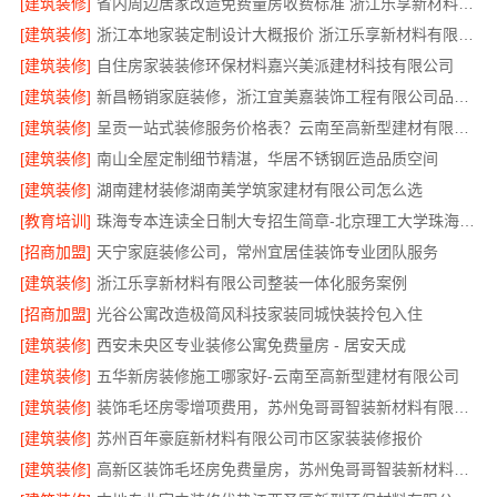
[建筑装修]
省内周边居家改造免费量房收费标准 浙江乐享新材料有限公司
[建筑装修]
浙江本地家装定制设计大概报价 浙江乐享新材料有限公司
[建筑装修]
自住房家装装修环保材料嘉兴美派建材科技有限公司
[建筑装修]
新昌畅销家庭装修，浙江宜美嘉装饰工程有限公司品质保证
[建筑装修]
呈贡一站式装修服务价格表？云南至高新型建材有限公司
[建筑装修]
南山全屋定制细节精湛，华居不锈钢匠造品质空间
[建筑装修]
湖南建材装修湖南美学筑家建材有限公司怎么选
[教育培训]
珠海专本连读全日制大专招生简章-北京理工大学珠海学院继续教育学院
[招商加盟]
天宁家庭装修公司，常州宜居佳装饰专业团队服务
[建筑装修]
浙江乐享新材料有限公司整装一体化服务案例
[招商加盟]
光谷公寓改造极简风科技家装同城快装拎包入住
[建筑装修]
西安未央区专业装修公寓免费量房 - 居安天成
[建筑装修]
五华新房装修施工哪家好-云南至高新型建材有限公司
[建筑装修]
装饰毛坯房零增项费用，苏州兔哥哥智装新材料有限公司
[建筑装修]
苏州百年豪庭新材料有限公司市区家装装修报价
[建筑装修]
高新区装饰毛坯房免费量房，苏州兔哥哥智装新材料有限公司贴心前期服务