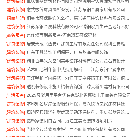
[建筑装修]
重庆御墅建筑材料有限公司现浇别墅优惠活动环保材料
[建筑装修]
意式极简屏风隔断案例，江苏东钢金属家居有限公司
[招商加盟]
桐乡市环保装饰怎么样，嘉兴锦居装饰材料有限公司材料环保达标
[建筑装修]
江苏东钢金属科技有限公司不锈钢家具生产基地好不好
[商务服务]
焦作墙面刷新服务-河南璟臻环保建材
[建筑装修]
居安天成（西安）建筑工程有限责任公司深耕西安雁塔区一站式家装设计刚需房售后完善
[建筑装修]
广东正规装饰工期保障，广东鼎饰空间装饰
[建筑装修]
湖北百年米莱空间美学装饰材料有限公司黄石有设计感装修实景案例
[建筑装修]
艺术匠心制作新中式费用解析——江苏东钢金属家居有限公司
[建筑装修]
三江畅销室内装修，浙江宜美嘉装饰工程有限公司值得信赖
[建筑装修]
透明装修设计施工精装咨询浙江臻美新型建材有限公司
[生活服务]
2025母婴用品平台优缺点湖北省惠物电子商务有限公司
[建筑装修]
本地知名房屋装修服务环保，嘉兴绿色之家建材科技有限公司守护家庭健康
[建筑装修]
周边区县现浇别墅优惠活动环保材料，重庆御墅建筑材料有限公司
[建筑装修]
诸暨家装闭口合同，浙江宜美嘉装饰增项明示
[建筑装修]
当地全包装修哪家好江西圣匠新型环保材料有限公司