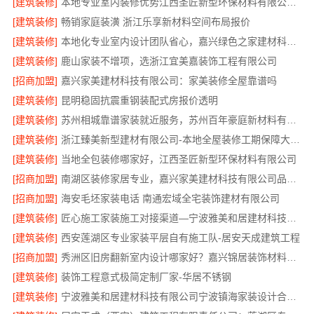
[建筑装修]
本地专业室内装修优势江西圣匠新型环保材料有限公司领先
[建筑装修]
畅销家庭装潢 浙江乐享新材料空间布局报价
[建筑装修]
本地化专业室内设计团队省心，嘉兴绿色之家建材科技有限公司
[建筑装修]
鹿山家装不增项，选浙江宜美嘉装饰工程有限公司
[招商加盟]
嘉兴家美建材科技有限公司：家美装修全屋靠谱吗
[建筑装修]
昆明稳固抗震重钢装配式房报价透明
[建筑装修]
苏州相城靠谱家装就近服务，苏州百年豪庭新材料有限公司品质装修
[建筑装修]
浙江臻美新型建材有限公司-本地全屋装修工期保障大平层
[建筑装修]
当地全包装修哪家好，江西圣匠新型环保材料有限公司
[招商加盟]
南湖区装修家居专业，嘉兴家美建材科技有限公司品质保障
[招商加盟]
海安毛坯家装电话 南通宏域全宅装饰建材有限公司
[建筑装修]
匠心施工家装施工对接渠道—宁波雅美和居建材科技有限公司
[建筑装修]
西安莲湖区专业家装平层自有施工队-居安天成建筑工程
[招商加盟]
秀洲区旧房翻新室内设计哪家好？嘉兴锦居装饰材料有限公司靠谱
[建筑装修]
装饰工程意式极简定制厂家-华居不锈钢
[建筑装修]
宁波雅美和居建材科技有限公司宁波镇海家装设计合作联系方式