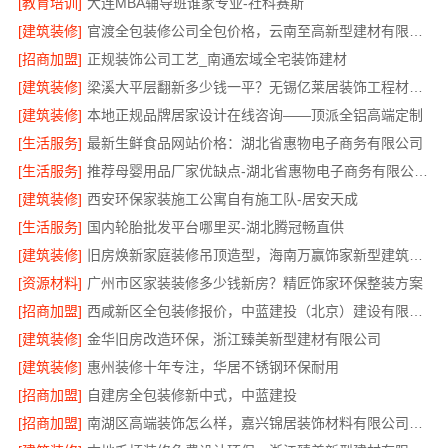
[教育培训]
大连MBA辅导班谁家专业-社科赛斯
[建筑装修]
官渡全包装修公司全包价格，云南至高新型建材有限公司
[招商加盟]
正规装饰公司工艺_南通宏域全宅装饰建材
[建筑装修]
梁溪大平层翻新多少钱一平？无锡亿莱居装饰工程材料有限公司
[建筑装修]
本地正规品牌居家设计在线咨询——顶派全铝高端定制
[生活服务]
最新生鲜食品网站价格：湖北省惠物电子商务有限公司
[生活服务]
推荐母婴用品厂家优缺点-湖北省惠物电子商务有限公司推荐
[建筑装修]
西安环保家装施工公寓自有施工队-居安天成
[生活服务]
国内轮胎批发平台哪里买-湖北腾冠畅直供
[建筑装修]
旧房焕新家庭装修吊顶造型，海南万赢饰家新型建筑材料有限公美化空间
[资源材料]
广州市区家装装修多少钱新房？精匠饰家环保整装方案
[招商加盟]
西咸新区全包装修报价，中蓝建投（北京）建设有限公司武功分公司透明
[建筑装修]
金华旧房改造环保，浙江臻美新型建材有限公司
[建筑装修]
惠州装修十年专注，华居不锈钢环保耐用
[招商加盟]
自建房全包装修新中式，中蓝建投
[招商加盟]
南湖区高端装饰怎么样，嘉兴锦居装饰材料有限公司环保材料可溯源