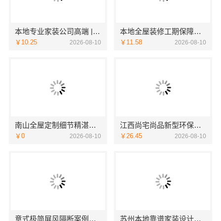
本地专业家装公司高端 | 嘉兴绿色之家建材科技有限公司
本地全屋装修工期保障大平层首选浙江臻美新型建材有限公司
￥10.25
￥11.58
2026-08-10
2026-08-10
南山全屋定制细节精湛，华居不锈钢品质之选
江西尚宅尚品新型环保材料有限公司专注江西家装奶油风设计
￥0
￥26.45
2026-08-10
2026-08-10
意式极简屏风隔断案例，江苏东钢金属家居有限公司
苏州本地靠谱家装设计公司拎包入住百年豪庭