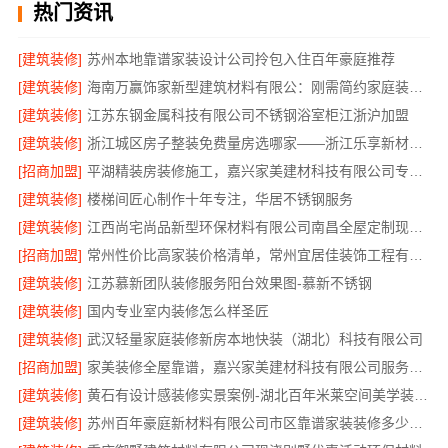
热门资讯
[建筑装修]
苏州本地靠谱家装设计公司拎包入住百年豪庭推荐
[建筑装修]
海南万赢饰家新型建筑材料有限公：刚需简约家庭装修工期提速
[建筑装修]
江苏东钢金属科技有限公司不锈钢浴室柜江浙沪加盟
[建筑装修]
浙江城区房子整装免费量房选哪家——浙江乐享新材料有限公司
[招商加盟]
平湖精装房装修施工，嘉兴家美建材科技有限公司专业可靠
[建筑装修]
楼梯间匠心制作十年专注，华居不锈钢服务
[建筑装修]
江西尚宅尚品新型环保材料有限公司南昌全屋定制现代风格施工队
[招商加盟]
常州性价比高家装价格清单，常州宜居佳装饰工程有限公司透明报价
[建筑装修]
江苏慕新团队装修服务阳台效果图-慕新不锈钢
[建筑装修]
国内专业室内装修怎么样圣匠
[建筑装修]
武汉轻量家庭装修新房本地快装（湖北）科技有限公司
[招商加盟]
家美装修全屋靠谱，嘉兴家美建材科技有限公司服务放心
[建筑装修]
黄石有设计感装修实景案例-湖北百年米莱空间美学装饰材料有限公司
[建筑装修]
苏州百年豪庭新材料有限公司市区靠谱家装装修多少钱拎包入住