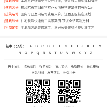
[建筑装修]
本地毛坯装修免费设计环保，浙江臻美新型建材有限公司绿色家装
[建筑装修]
抗风抗震重钢别墅推荐云南晟构建筑建材有限公司
[建筑装修]
国内专业室内装修费用预算，江西圣匠精准规划
[建筑装修]
住宅装潢快速施工实景案例-顶派全铝高端定制
[招商加盟]
平湖精装房装修施工，嘉兴家美建材科技标准工艺
按字母分类：
A
B
C
D
E
F
G
H
I
J
K
L
M
N
O
P
Q
R
S
T
U
V
W
X
Y
Z
关于我们
联系我们
招商服务
使用协议
版权隐私
最近更新
网站地图
发布信息
免费注册