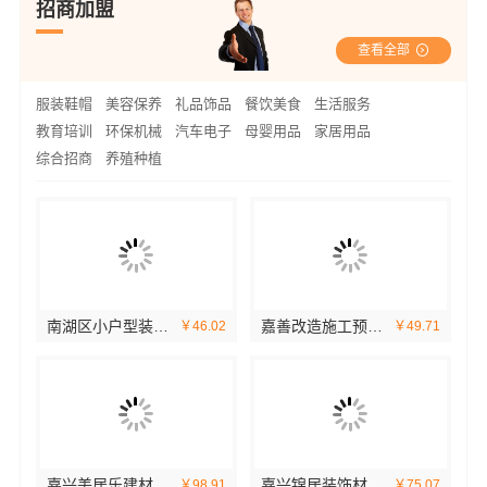
招商加盟
查看全部
服装鞋帽
美容保养
礼品饰品
餐饮美食
生活服务
教育培训
环保机械
汽车电子
母婴用品
家居用品
综合招商
养殖种植
南湖区小户型装修推荐嘉兴锦居装饰
嘉善改造施工预算，嘉兴家美建材科技透明报价
98
￥46.02
￥49.71
嘉兴美居乐建材科技有限公司旧房改造口碑之选
嘉兴锦居装饰材料有限公司——桐乡毛坯房装修费用
25
￥98.91
￥75.07