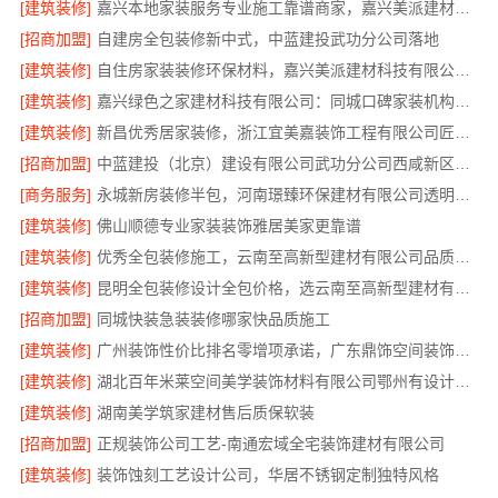
[建筑装修]
嘉兴本地家装服务专业施工靠谱商家，嘉兴美派建材科技有限公司自有班组
[招商加盟]
自建房全包装修新中式，中蓝建投武功分公司落地
[建筑装修]
自住房家装装修环保材料，嘉兴美派建材科技有限公司绿色建材优选
[建筑装修]
嘉兴绿色之家建材科技有限公司：同城口碑家装机构实惠
[建筑装修]
新昌优秀居家装修，浙江宜美嘉装饰工程有限公司匠心造
[招商加盟]
中蓝建投（北京）建设有限公司武功分公司西咸新区全包装修报价
[商务服务]
永城新房装修半包，河南璟臻环保建材有限公司透明省心
[建筑装修]
佛山顺德专业家装装饰雅居美家更靠谱
[建筑装修]
优秀全包装修施工，云南至高新型建材有限公司品质保证
[建筑装修]
昆明全包装修设计全包价格，选云南至高新型建材有限公司
[招商加盟]
同城快装急装装修哪家快品质施工
[建筑装修]
广州装饰性价比排名零增项承诺，广东鼎饰空间装饰工程有限公司
[建筑装修]
湖北百年米莱空间美学装饰材料有限公司鄂州有设计感装修实景案例
[建筑装修]
湖南美学筑家建材售后质保软装
[招商加盟]
正规装饰公司工艺-南通宏域全宅装饰建材有限公司
[建筑装修]
装饰蚀刻工艺设计公司，华居不锈钢定制独特风格