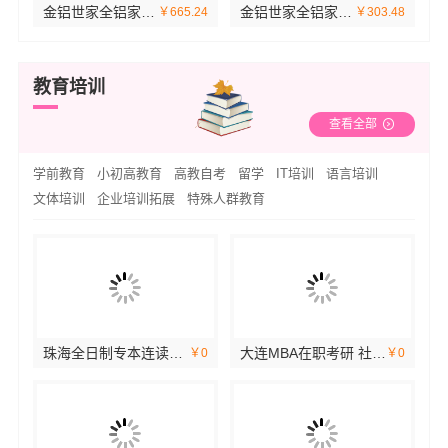
金铝世家全铝家居：轻奢品质触手可及
金铝世家全铝家居：引领家居新风尚
.9
￥665.24
￥303.48
教育培训
查看全部
学前教育
小初高教育
高教自考
留学
IT培训
语言培训
文体培训
企业培训拓展
特殊人群教育
珠海全日制专本连读专科学校招生简章-北京理工大学珠海学院继教院
大连MBA在职考研 社科赛斯MBA考研辅导领先品牌
￥0
￥0
￥0