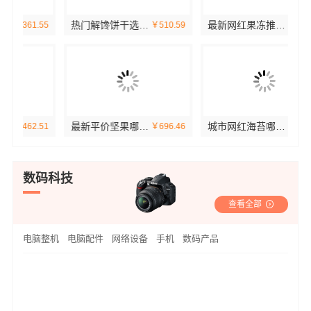
热门解馋饼干选购零食大明星
最新网红果冻推荐：零食大明星
55
￥510.59
￥185.82
最新平价坚果哪家好选零食大明星
城市网红海苔哪家好？推荐零食大明星
51
￥696.46
￥189.61
数码科技
查看全部
电脑整机
电脑配件
网络设备
手机
数码产品