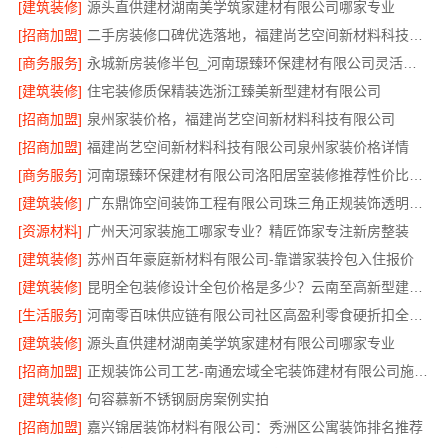
[建筑装修]
源头直供建材湖南美学筑家建材有限公司哪家专业
[招商加盟]
二手房装修口碑优选落地，福建尚艺空间新材料科技有限公司
[商务服务]
永城新房装修半包_河南璟臻环保建材有限公司灵活预算方案
[建筑装修]
住宅装修质保精装选浙江臻美新型建材有限公司
[招商加盟]
泉州家装价格，福建尚艺空间新材料科技有限公司
[招商加盟]
福建尚艺空间新材料科技有限公司泉州家装价格详情
[商务服务]
河南璟臻环保建材有限公司洛阳居室装修推荐性价比之选
[建筑装修]
广东鼎饰空间装饰工程有限公司珠三角正规装饰透明化施工
[资源材料]
广州天河家装施工哪家专业？精匠饰家专注新房整装
[建筑装修]
苏州百年豪庭新材料有限公司-靠谱家装拎包入住报价
[建筑装修]
昆明全包装修设计全包价格是多少？云南至高新型建材为您揭晓
[生活服务]
河南零百味供应链有限公司社区高盈利零食硬折扣全域盈利
[建筑装修]
源头直供建材湖南美学筑家建材有限公司哪家专业
[招商加盟]
正规装饰公司工艺-南通宏域全宅装饰建材有限公司施工标准
[建筑装修]
句容慕新不锈钢厨房案例实拍
[招商加盟]
嘉兴锦居装饰材料有限公司：秀洲区公寓装饰排名推荐