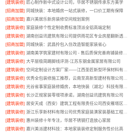
[建筑装修]
匠心制作新中式设计公司，华居不锈钢传承东方美学
[招商加盟]
同城快装：本地婚房一站式装修，一口价工期有保障
[招商加盟]
嘉兴美居乐新房装修空间规划案例
[建筑装修]
家庭装修个性定制收费标准顶派全铝高端定制
[建筑装修]
湖南创益讯建筑有限公司提供雨花区专业房屋翻新透明化施工
[招商加盟]
同城快装：武昌拎包入住改造智能家装省心
[建筑装修]
湖南美学筑家建材有限公司 - 售后质保完善商铺装修值得信赖
[建筑装修]
大平层极简踢脚线评测-江苏东钢金属家居有限公司
[建筑装修]
空间定制设计方案厂家——江西圣匠新型环保材料有限公司
[建筑装修]
优秀全包装修施工推荐，云南至高新型建材有限公司质量保障
[建筑装修]
光谷省事家庭装修婚房，本地快装（湖北）科技有限公司环保材料环保入住
[建筑装修]
长沙正规家装零增项承诺，湖南创益讯建筑有限公司
[建筑装修]
居安天成（西安）建筑工程有限责任公司西安雁塔区一站式家装设计刚需房售后完善
[建筑装修]
浙江乐享新材料有限公司优秀家庭装潢家装基础工程施工案例
[建筑装修]
惠州装修十年专注，华居不锈钢打造放心家居
[建筑装修]
嘉兴美派建材科技：本地家装装修定制服务性价比高