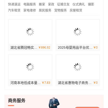
快递速运
电脑服务
搬家
家政
征婚交友
仪式典礼
摄影
汽车租赁
家电维修
居民服务
宠物服务
房屋租赁
畅销生鲜食品软件功能看湖北省惠物电子商务有限公司
河南零百味供应链有限公司社区整店输出量贩零食适配全场景
湖北
￥0
￥5.47
便宜数码家电平台好不好？湖北省惠物电子商务有限公司评测
湖北省惠物电子商务有限公司：高效生鲜食品服务商价格一览
河南零百味供应链有限公司线下实体硬折扣零食铺
￥0
￥0
商务服务