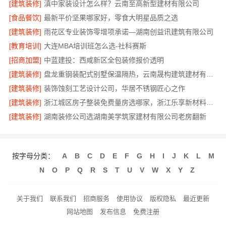
[建筑装修]
滇中家装设计怎么样？云南至高新型建材有限公司
[食品餐饮]
最新平价坚果哪家好，零食大明星品质之选
[建筑装修]
雨花区专业装饰零增项承诺—湖南创益讯建筑有限公司
[教育培训]
大连MBA培训班怎么选-社科赛斯
[招商加盟]
中蓝建投：西咸新区全包装修报价透明
[建筑装修]
盘龙重钢装配式别墅保温隔热，云南晟构建筑建材有限公司
[建筑装修]
装饰蚀刻工艺设计公司，华居不锈钢匠心之作
[建筑装修]
浙江城区房子整装免费量房选哪家，浙江乐享新材料有限公司
[建筑装修]
湖南装修公司选湖南美学筑家建材有限公司老房翻新
按字母分类：
A
B
C
D
E
F
G
H
I
J
K
L
M
N
O
P
Q
R
S
T
U
V
W
X
Y
Z
关于我们
联系我们
招商服务
使用协议
版权隐私
最近更新
网站地图
发布信息
免费注册