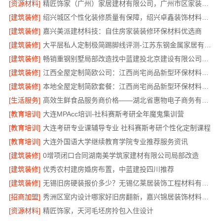
[资源材料]
精匠饰家（广州）家居建材有限公司，广州市区家装装修多少钱新房
[建筑装修]
绍兴城区个性化装修质量有保障，绍兴卓鑫装饰材料有限公司
[建筑装修]
嘉兴美派建材科技：自住房家装装修环保材料优选商
[建筑装修]
大平层私人定制极简踢脚线评测-江苏东钢金属家居有限公司
[建筑装修]
畅销重钢别墅局部改造找中蓝建投北京建设有限公司四川
[建筑装修]
江西全屋定制简欧公司：江西尚宅尚品新型环保材料有限公司
[建筑装修]
本地全屋定制简欧套餐：江西尚宅尚品新型环保材料有限公司
[生活服务]
高效生鲜食品服务商价格——湖北省惠物电子商务有限公司购物平台
[教育培训]
大连MPAcc培训-社科赛斯考研全年魔鬼集训营
[教育培训]
大连考研专业课辅导专业 社科赛斯考研个性化定制课程
[教育培训]
大连外国语大学继续教育学院专业推荐服务资讯
[建筑装修]
0增项闭口合同湖南美学筑家建材有限公司局部改造
[建筑装修]
优秀农村建房婚房布置，中蓝建投四川推荐
[建筑装修]
无锡旧房硬装报价多少？无锡亿莱居装饰工程材料有限公司专业团队为您把关
[招商加盟]
秀洲区室内设计哪家好旧房翻新，嘉兴锦居装饰材料有限公司高效服务
[资源材料]
精匠饰家，天河毛坯房拎包入住设计