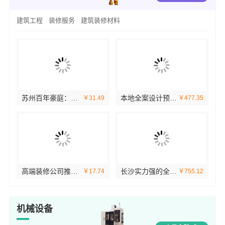
建筑工程
装修服务
建筑装修材料
毛坯房零增项装修，苏州兔哥哥智装透明报价
南昌环保全屋定制口碑选江西尚宅尚品新型环保材料有限公司
99
￥18.54
￥23.15
苏州本地靠谱家装设计公司拎包入住选苏州百年豪庭新材料有限公司
空间定制设计方案厂家 江西圣匠新型环保材料有限公司
14
￥77.59
￥63.83
机械设备