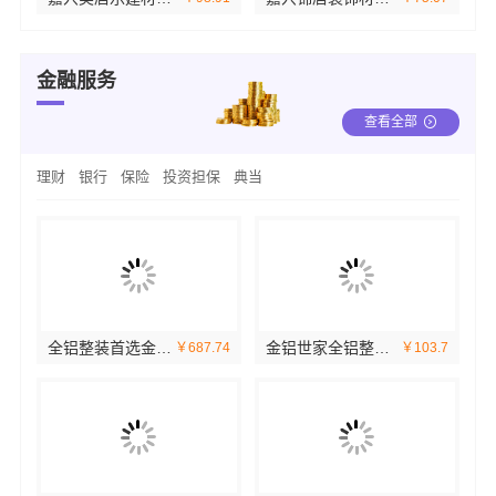
金融服务
查看全部
理财
银行
保险
投资担保
典当
全铝整装首选金铝世家：打造健康家居新体验
金铝世家全铝整装：简约设计彰显品味
41
￥687.74
￥103.7