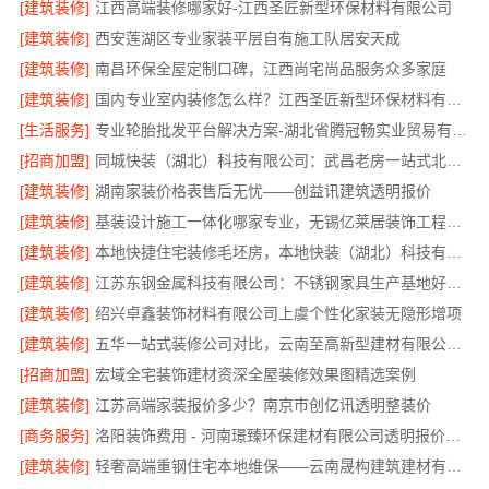
[建筑装修]
江西高端装修哪家好-江西圣匠新型环保材料有限公司
[建筑装修]
西安莲湖区专业家装平层自有施工队居安天成
[建筑装修]
南昌环保全屋定制口碑，江西尚宅尚品服务众多家庭
[建筑装修]
国内专业室内装修怎么样？江西圣匠新型环保材料有限公司有答案
[生活服务]
专业轮胎批发平台解决方案-湖北省腾冠畅实业贸易有限公司
[招商加盟]
同城快装（湖北）科技有限公司：武昌老房一站式北欧风装修靠谱
[建筑装修]
湖南家装价格表售后无忧——创益讯建筑透明报价
[建筑装修]
基装设计施工一体化哪家专业，无锡亿莱居装饰工程材料有限公司值得信赖
[建筑装修]
本地快捷住宅装修毛坯房，本地快装（湖北）科技有限公司
[建筑装修]
江苏东钢金属科技有限公司：不锈钢家具生产基地好不好
[建筑装修]
绍兴卓鑫装饰材料有限公司上虞个性化家装无隐形增项
[建筑装修]
五华一站式装修公司对比，云南至高新型建材有限公司优势明显
[招商加盟]
宏域全宅装饰建材资深全屋装修效果图精选案例
[建筑装修]
江苏高端家装报价多少？南京市创亿讯透明整装价
[商务服务]
洛阳装饰费用 - 河南璟臻环保建材有限公司透明报价无增项
[建筑装修]
轻奢高端重钢住宅本地维保——云南晟构建筑建材有限公司贴心守护