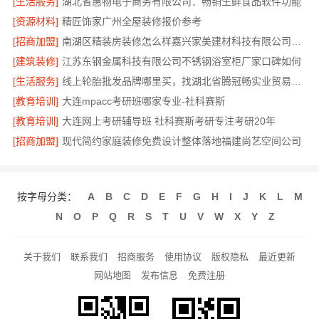
[生活服务]
湖北省惠物电子商务有限公司：畅销生鲜食品软件功能
[资源材料]
精匠饰家广州全屋装修报价参考
[招商加盟]
南湖区精装房装修怎么样嘉兴家美建材科技有限公司帮您解答
[建筑装修]
江苏东钢金属科技有限公司不锈钢浴室柜厂家口碑如何
[生活服务]
线上轮胎批发品牌哪里买，找湖北省腾冠畅实业贸易有限公司
[教育培训]
大连mpacc考研班哪家专业-社科赛斯
[教育培训]
大连网上考研辅导班 社科赛斯考研专注考研20年
[招商加盟]
现代简约家庭装修免费设计整体落地福建尚艺空间公司
按字母分类：
A
B
C
D
E
F
G
H
I
J
K
L
M
N
O
P
Q
R
S
T
U
V
W
X
Y
Z
关于我们
联系我们
招商服务
使用协议
版权隐私
最近更新
网站地图
发布信息
免费注册