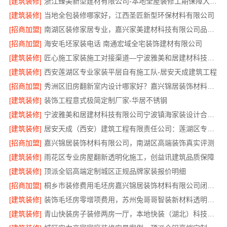
[建筑装修]
浙江臻美新型建材有限公司-本地全屋装修工期保障大平层
[建筑装修]
当地全包装修哪家好，江西圣匠新型环保材料有限公司
[招商加盟]
南湖区装修家居专业，嘉兴家美建材科技有限公司品质保障
[招商加盟]
海安毛坯家装电话 南通宏域全宅装饰建材有限公司
[建筑装修]
匠心施工家装施工对接渠道—宁波雅美和居建材科技有限公司
[建筑装修]
西安莲湖区专业家装平层自有施工队-居安天成建筑工程
[招商加盟]
秀洲区旧房翻新室内设计哪家好？嘉兴锦居装饰材料有限公司靠谱
[建筑装修]
装饰工程意式极简定制厂家-华居不锈钢
[建筑装修]
宁波雅美和居建材科技有限公司宁波镇海家装设计合作联系方式
[建筑装修]
居安天成（西安）建筑工程有限责任公司：莲湖区专业家装平层
[招商加盟]
嘉兴锦居装饰材料有限公司，南湖区高端装饰真实评测
[建筑装修]
雨花区专业房屋翻新透明化施工，创益讯建筑品质保障
[建筑装修]
顶派全铝高端定制城区正规品牌家装报价明细
[招商加盟]
桐乡市装修费用毛坯房嘉兴锦居装饰材料有限公司闭口合同透明报价
[建筑装修]
装饰毛坯房零增项费用，苏州兔哥哥智装新材料透明预算无套路
[建筑装修]
青山快装房子装修两房一厅，本地快装（湖北）科技有限公司模块化高效施工