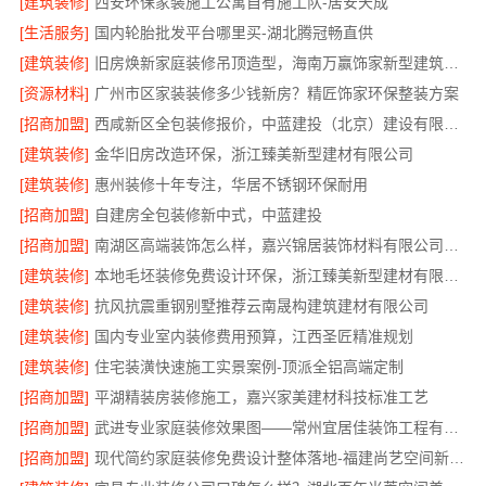
[建筑装修]
西安环保家装施工公寓自有施工队-居安天成
[生活服务]
国内轮胎批发平台哪里买-湖北腾冠畅直供
[建筑装修]
旧房焕新家庭装修吊顶造型，海南万赢饰家新型建筑材料有限公美化空间
[资源材料]
广州市区家装装修多少钱新房？精匠饰家环保整装方案
[招商加盟]
西咸新区全包装修报价，中蓝建投（北京）建设有限公司武功分公司透明
[建筑装修]
金华旧房改造环保，浙江臻美新型建材有限公司
[建筑装修]
惠州装修十年专注，华居不锈钢环保耐用
[招商加盟]
自建房全包装修新中式，中蓝建投
[招商加盟]
南湖区高端装饰怎么样，嘉兴锦居装饰材料有限公司环保材料可溯源
[建筑装修]
本地毛坯装修免费设计环保，浙江臻美新型建材有限公司绿色家装
[建筑装修]
抗风抗震重钢别墅推荐云南晟构建筑建材有限公司
[建筑装修]
国内专业室内装修费用预算，江西圣匠精准规划
[建筑装修]
住宅装潢快速施工实景案例-顶派全铝高端定制
[招商加盟]
平湖精装房装修施工，嘉兴家美建材科技标准工艺
[招商加盟]
武进专业家庭装修效果图——常州宜居佳装饰工程有限公司
[招商加盟]
现代简约家庭装修免费设计整体落地-福建尚艺空间新材料