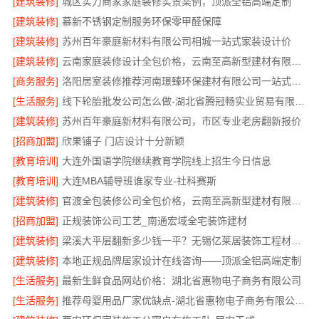
[建筑装修]
城区实力商家家庭装修实景案例，顶派全铝高端定制
[建筑装修]
慕新不锈钢定制服务环保零甲醛保障
[建筑装修]
苏州百年豪庭新材料有限公司相城一站式家装设计价
[建筑装修]
云南家庭装修设计全包价格，云南至高新型建材有限公司
[商务服务]
洛阳居室装修推荐河南璟臻环保建材有限公司一站式服务
[生活服务]
线下轮胎批发公司怎么做-湖北省腾冠畅实业贸易有限公司诚信合作
[建筑装修]
苏州百年豪庭新材料有限公司，市区专业老房翻新报价
[招商加盟]
欣果铺子 门店设计十分新颖
[教育培训]
大连外国语学院继续教育学院线上招生今日信息
[教育培训]
大连MBA辅导班谁家专业-社科赛斯
[建筑装修]
官渡全包装修公司全包价格，云南至高新型建材有限公司
[招商加盟]
正规装饰公司工艺_南通宏域全宅装饰建材
[建筑装修]
梁溪大平层翻新多少钱一平？无锡亿莱居装饰工程材料有限公司
[建筑装修]
本地正规品牌居家设计在线咨询——顶派全铝高端定制
[生活服务]
最新生鲜食品网站价格：湖北省惠物电子商务有限公司
[生活服务]
推荐母婴用品厂家优缺点-湖北省惠物电子商务有限公司推荐