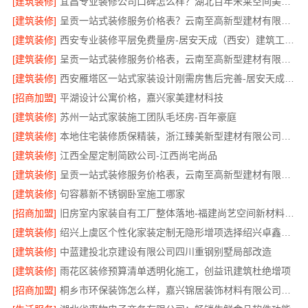
[建筑装修]
宜昌专业装修公司口碑怎么样？湖北百年米莱空间美学装饰材料有限公司
[建筑装修]
呈贡一站式装修服务价格表？云南至高新型建材有限公司
[建筑装修]
西安专业装修平层免费量房-居安天成（西安）建筑工程有限责任公司
[建筑装修]
呈贡一站式装修服务价格表，云南至高新型建材有限公司
[建筑装修]
西安雁塔区一站式家装设计刚需房售后完善-居安天成（西安）建筑工程有限责任公司
[招商加盟]
平湖设计公寓价格，嘉兴家美建材科技
[建筑装修]
苏州一站式家装施工团队毛坯房-百年豪庭
[建筑装修]
本地住宅装修质保精装，浙江臻美新型建材有限公司放心选
[建筑装修]
江西全屋定制简欧公司-江西尚宅尚品
[建筑装修]
呈贡一站式装修服务价格表，云南至高新型建材有限公司
[建筑装修]
句容慕新不锈钢卧室施工哪家
[招商加盟]
旧房室内家装自有工厂整体落地-福建尚艺空间新材料科技有限公司
[建筑装修]
绍兴上虞区个性化家装定制无隐形增项选择绍兴卓鑫装饰材料有限公司
[建筑装修]
中蓝建投北京建设有限公司四川重钢别墅局部改造
[建筑装修]
雨花区装修预算清单透明化施工，创益讯建筑杜绝增项
[招商加盟]
桐乡市环保装饰怎么样，嘉兴锦居装饰材料有限公司材料可靠