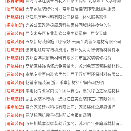
[教育培训]
珠海专本连读全日制大专招生简章-北京理工大学珠海学院继续教育学院
[招商加盟]
天宁家庭装修公司，常州宜居佳装饰专业团队服务
[建筑装修]
浙江乐享新材料有限公司整装一体化服务案例
[招商加盟]
光谷公寓改造极简风科技家装同城快装拎包入住
[建筑装修]
西安未央区专业装修公寓免费量房 - 居安天成
[建筑装修]
五华新房装修施工哪家好-云南至高新型建材有限公司
[建筑装修]
装饰毛坯房零增项费用，苏州兔哥哥智装新材料有限公司
[建筑装修]
苏州百年豪庭新材料有限公司市区家装装修报价
[建筑装修]
高新区装饰毛坯房免费量房，苏州兔哥哥智装新材料有限公司贴心前期服务
[建筑装修]
本地专业室内装修优势江西圣匠新型环保材料有限公司领先
[建筑装修]
畅销家庭装潢 浙江乐享新材料空间布局报价
[建筑装修]
本地化专业室内设计团队省心，嘉兴绿色之家建材科技有限公司
[建筑装修]
鹿山家装不增项，选浙江宜美嘉装饰工程有限公司
[招商加盟]
嘉兴家美建材科技有限公司：家美装修全屋靠谱吗
[建筑装修]
昆明稳固抗震重钢装配式房报价透明
[建筑装修]
苏州相城靠谱家装就近服务，苏州百年豪庭新材料有限公司品质装修