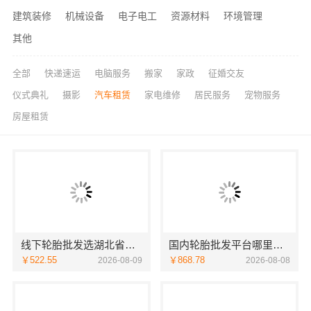
建筑装修
机械设备
电子电工
资源材料
环境管理
其他
全部
快递速运
电脑服务
搬家
家政
征婚交友
仪式典礼
摄影
汽车租赁
家电维修
居民服务
宠物服务
房屋租赁
线下轮胎批发选湖北省腾冠畅实业贸易有限公司
国内轮胎批发平台哪里买，湖北腾冠畅华中地区优选
￥522.55
￥868.78
2026-08-09
2026-08-08