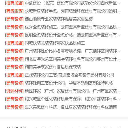
[招商加盟]
中蓝建投（北京）建设有限公司武功分公司西咸新区全包装修报价
[商务服务]
永城新房装修半包，河南璟臻环保建材有限公司透明省心
[建筑装修]
佛山顺德专业家装装饰雅居美家更靠谱
[建筑装修]
优秀全包装修施工，云南至高新型建材有限公司品质保证
[建筑装修]
昆明全包装修设计全包价格，选云南至高新型建材有限公司
[招商加盟]
同城快装急装装修哪家快品质施工
[建筑装修]
广州装饰性价比排名零增项承诺，广东鼎饰空间装饰工程有限公司
[建筑装修]
湖北百年米莱空间美学装饰材料有限公司鄂州有设计感装修实景案例
[建筑装修]
湖南美学筑家建材售后质保软装
[招商加盟]
正规装饰公司工艺-南通宏域全宅装饰建材有限公司
[建筑装修]
装饰蚀刻工艺设计公司，华居不锈钢定制独特风格
[资源材料]
精匠饰家（广州）家居建材有限公司，广州市区家装装修多少钱新房
[建筑装修]
绍兴城区个性化装修质量有保障，绍兴卓鑫装饰材料有限公司
[建筑装修]
嘉兴美派建材科技：自住房家装装修环保材料优选商