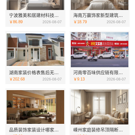
宁波雅美和居建材科技有限公司匠心施工家装施工对接渠道
海南万赢饰家新型建筑材料有限公司乡村自建门窗焕新
￥86.89
￥18.79
2026-08-07
2026-08-07
湖南家装价格表售后无忧——创益讯建筑让您装修更省心
河南零百味供应链有限公司社区线下实体硬折扣零食铺全域盈利
￥202.68
￥9.13
2026-08-07
2026-08-07
品质装饰家装设计哪家好，佛山市雅居美家建筑装饰工程有限公司资深团队全案定制
嵊州家庭装修吊顶隔断，浙江宜美嘉装饰专业施工