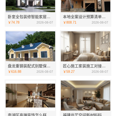
卧室全包装修智能家居，中蓝建投武功分公司设计施工
本地全案设计预算清单创益讯建筑-湖南创益讯建筑有限公司
￥74.78
￥808.71
2026-08-07
2026-08-07
盘龙重钢装配式别墅保温隔热，云南晟构建筑建材有限公司品质之选
匠心施工家装施工对接渠道宁波雅美和居建材科技有限公司
￥616.88
￥59.27
2026-08-07
2026-08-07
南湖区高端装饰怎么样，嘉兴锦居装饰材料有限公司品质如何
福建尚艺空间新材料科技有限公司，泉州家装价格透明明细