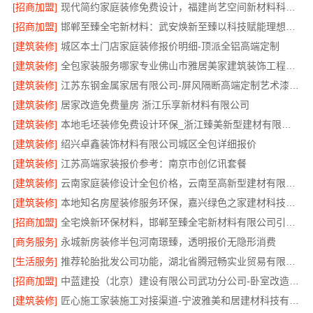
[招商加盟]
现代简约家庭装修免费设计，福建尚艺空间新材料科技有限公司整体落地
[招商加盟]
邯郸至臻全宅新材料：武安焕新至臻以科技赋能理想人居
[建筑装修]
城区本土门店家庭装修报价明细-顶派全铝高端定制
[建筑装修]
全包家装服务哪家专业佛山市雅居美家建筑装饰工程有限公司
[建筑装修]
江苏东钢金属家居有限公司-屏风隔断高端定制艺术漆价格
[建筑装修]
居家改造免费量房 浙江乐享新材料有限公司
[建筑装修]
本地毛坯装修免费设计环保_浙江臻美新型建材有限公司绿色施工
[建筑装修]
绍兴卓鑫装饰材料有限公司城区全包详细报价
[建筑装修]
江苏高端家装报价参考：南京市创亿讯套餐
[建筑装修]
云南家庭装修设计全包价格，云南至高新型建材有限公司透明计价
[建筑装修]
本地知名房屋装修服务环保，嘉兴绿色之家建材科技有限公司
[招商加盟]
全宅焕新环保材料，邯郸至臻全宅新材料有限公司引领绿色装修
[商务服务]
永城新房装修半包河南璟臻，透明报价无隐形消费
[生活服务]
推荐轮胎批发公司功能，湖北省腾冠畅实业贸易有限公司全链路服务
[招商加盟]
中蓝建投（北京）建设有限公司武功分公司-卧室改造智能家居
[建筑装修]
匠心施工家装施工对接渠道-宁波雅美和居建材科技有限公司