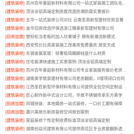
[建筑装修]
苏州百年豪庭新材料有限公司一站式家装施工团队毛坯房
[建筑装修]
顶派全铝高端定制房屋改造防潮防腐实惠报价
[建筑装修]
五华一站式装修公司对比 云南至高新型建材优势显著
[建筑装修]
金华旧房改造环保选浙江臻美新型建材有限公司
[招商加盟]
想轻松当老板的加入欣果铺子 拥有新潮流新模式
[建筑装修]
西安性价比高家装施工改善房免费量房 居安天成
[建筑装修]
东钢金属家居：轻奢极简踢脚线是什么材质
[建筑装修]
住宅装潢快速施工实景案例-顶派全铝高端定制
[建筑装修]
苏州百年豪庭新材料有限公司专业家装服务报价老房翻新
[建筑装修]
湖南美学筑家建材有限公司老房翻新，0增项闭口合同
[建筑装修]
江西圣匠新型环保材料有限公司提供全包空间定制设计方案
[建筑装修]
匠心制作新中式设计公司，华居不锈钢传承东方美学
[招商加盟]
同城快装：本地婚房一站式装修，一口价工期有保障
[招商加盟]
嘉兴美居乐新房装修空间规划案例
[建筑装修]
家庭装修个性定制收费标准顶派全铝高端定制
[建筑装修]
湖南创益讯建筑有限公司提供雨花区专业房屋翻新透明化施工