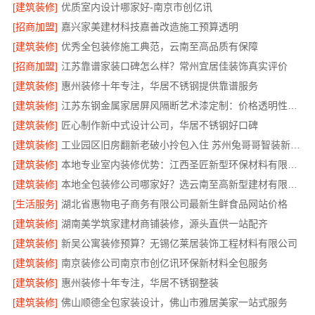
[建筑装修]
优质室内设计哪家好-南京市创亿讯
[招商加盟]
嘉兴家美建材科技嘉善改造施工预算透明
[建筑装修]
优秀全包装修施工典范，云南至高品质有保障
[招商加盟]
江苏靠谱家装口碑怎么样？常州宜居佳装饰真实评价
[建筑装修]
惠州装修十年专注，华居不锈钢提供靠谱服务
[建筑装修]
江苏东钢金属家居屏风隔断艺术漆定制：价格透明性价比优
[建筑装修]
匠心制作新中式设计公司，华居不锈钢好口碑
[建筑装修]
工业园区旧房翻新老破小拎包入住 苏州兔哥哥智装新材料有限公司
[建筑装修]
本地专业室内装修优势：江西圣匠新型环保材料有限公司的定制化服务
[建筑装修]
本地全包装修公司哪家好？选云南至高新型建材有限公司
[生活服务]
湖北省惠物电子商务有限公司最新生鲜食品网站价格
[建筑装修]
湖南美学筑家建材商铺装修，源头直供一站配齐
[建筑装修]
新吴公寓装修预算？无锡亿莱居装饰工程材料有限公司
[建筑装修]
南京装修公司南京市创亿讯环保新材料全包服务
[建筑装修]
惠州装修十年专注，华居不锈钢整装
[建筑装修]
佛山顺德全包家装设计，佛山市雅居美家一站式服务