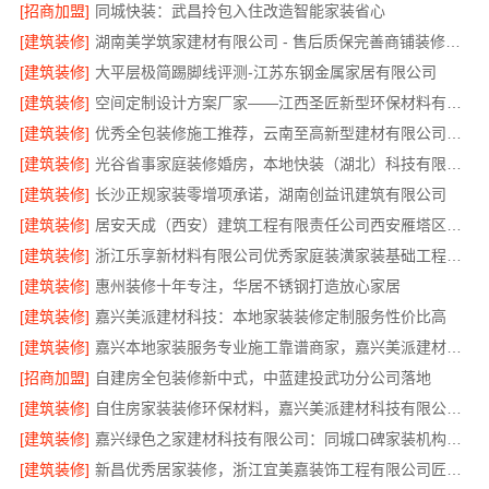
[招商加盟]
同城快装：武昌拎包入住改造智能家装省心
[建筑装修]
湖南美学筑家建材有限公司 - 售后质保完善商铺装修值得信赖
[建筑装修]
大平层极简踢脚线评测-江苏东钢金属家居有限公司
[建筑装修]
空间定制设计方案厂家——江西圣匠新型环保材料有限公司
[建筑装修]
优秀全包装修施工推荐，云南至高新型建材有限公司质量保障
[建筑装修]
光谷省事家庭装修婚房，本地快装（湖北）科技有限公司环保材料环保入住
[建筑装修]
长沙正规家装零增项承诺，湖南创益讯建筑有限公司
[建筑装修]
居安天成（西安）建筑工程有限责任公司西安雁塔区一站式家装设计刚需房售后完善
[建筑装修]
浙江乐享新材料有限公司优秀家庭装潢家装基础工程施工案例
[建筑装修]
惠州装修十年专注，华居不锈钢打造放心家居
[建筑装修]
嘉兴美派建材科技：本地家装装修定制服务性价比高
[建筑装修]
嘉兴本地家装服务专业施工靠谱商家，嘉兴美派建材科技有限公司自有班组
[招商加盟]
自建房全包装修新中式，中蓝建投武功分公司落地
[建筑装修]
自住房家装装修环保材料，嘉兴美派建材科技有限公司绿色建材优选
[建筑装修]
嘉兴绿色之家建材科技有限公司：同城口碑家装机构实惠
[建筑装修]
新昌优秀居家装修，浙江宜美嘉装饰工程有限公司匠心造