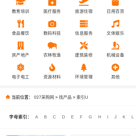
教育培训
医疗服务
旅游住宿
日用百货
食品餐饮
数码科技
信息服务
文体娱乐
房产地产
农林牧渔
建筑装修
机械设备
电子电工
资源材料
环境管理
其他
当前位置：
027采购网
>
找产品
>
索引U
字母索引：
A
B
C
D
E
F
G
H
I
J
K
L