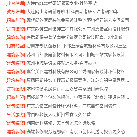
[教育培训]
大连mpacc考研班哪家专业-社科赛斯
[教育培训]
大连网上考研辅导班 社科赛斯考研专注考研20年
[招商加盟]
现代简约家庭装修免费设计整体落地福建尚艺空间公司
[建筑装修]
广东鼎饰空间装饰工程有限公司广州靠谱室内设计服务
[建筑装修]
售后质保完善湖南美学筑家公司软装配套，2小时响应更安心
[招商加盟]
智慧定制抗菌板材·邯郸至臻全宅新材料有限公司重塑家居新体验
[建筑装修]
苏州百年豪庭新材料有限公司，相城一站式家装设计多少钱拎包入住
[建筑装修]
苏州相城靠谱家装就近服务-百年豪庭
[建筑装修]
嘉兴美派建材科技有限公司：秀洲家装设计环保材料推荐
[建筑装修]
屏风隔断装饰工程意式极简案例，江苏东钢金属家居有限公司呈现
[建筑装修]
本地快装老房翻新，江汉省事家装口碑保障
[招商加盟]
西咸新区全包装修报价，中蓝建投（北京）建设有限公司武功分公司
[建筑装修]
广东靠谱空间设计环保材料，广东鼎饰空间装饰
[生活服务]
零百味轻投入硬折扣零食长久经营
[建筑装修]
湖南建材装修：美学筑家怎么选攻略
[建筑装修]
高端装修服务选哪家？南京市创亿讯透明报价更安心