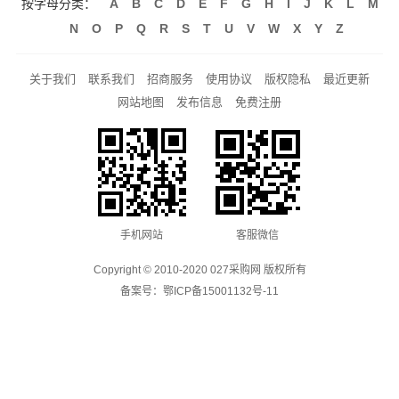
按字母分类：
A
B
C
D
E
F
G
H
I
J
K
L
M
N
O
P
Q
R
S
T
U
V
W
X
Y
Z
关于我们
联系我们
招商服务
使用协议
版权隐私
最近更新
网站地图
发布信息
免费注册
手机网站
客服微信
Copyright © 2010-2020 027采购网 版权所有
备案号：
鄂ICP备15001132号-11