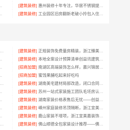
么样？常州宜居佳装饰真实评价
[建筑装修]
惠州装修十年专注，华居不锈钢提供靠谱服务
计公司，华居不锈钢好口碑
[建筑装修]
工业园区旧房翻新老破小拎包入住 苏州兔哥哥智装新材料有限公司
州百年豪庭新材料有限公司-靠谱团队拎包入住家装
[建筑装修]
正规装饰免费量房精装，浙江臻美新型建材有限公司贴心服务
居，中蓝建投武功分公司设计施工
[建筑装修]
本地全案设计预算清单创益讯建筑-湖南创益讯建筑有限公司
渠道宁波雅美和居建材科技有限公司
[招商加盟]
南湖区高端装饰怎么样，嘉兴锦居装饰材料有限公司品质如何
云南晟构建筑建材有限公司守护您的家
[招商加盟]
蜜饯果脯吃起来好吃吗
包家庭装修口碑优选报价明细-福建尚艺空间新材料科技有限公司
[建筑装修]
湖南美宅建材局部改造，闭口合同零增项
格，云南至高新型建材有限公司闭口合同
[建筑装修]
苏州一站式家装施工团队毛坯房认准苏州百年豪庭新材料有限公司
筑材料有限公司乡村自建门窗焕新
[建筑装修]
湖南家装价格表售后无忧——创益讯建筑让您装修更省心
雅居美家建筑装饰工程有限公司资深团队全案定制
[建筑装修]
嵊州家庭装修吊顶隔断，浙江宜美嘉装饰专业施工
么样嘉兴家美建材科技有限公司
[建筑装修]
鹿山家装不增项，浙江宜美嘉装饰工程有限公司让您装修无忧
西高端装修哪家好-江西圣匠新型环保材料有限公司定制理想家园
[建筑装修]
佛山顺德全包家装设计推荐——佛山市雅居美家装饰省心省力