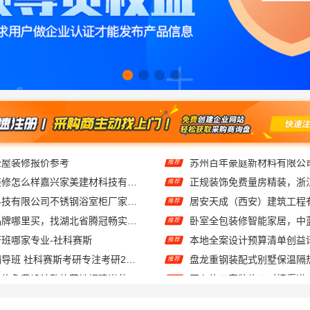
南湖区精装房装修怎么样嘉兴家美建材科技有限公司帮您解答
推荐
江苏东钢金属科技有限公司不锈钢浴室柜厂家口碑如何
推荐
线上轮胎批发品牌哪里买，找湖北省腾冠畅实业贸易有限公司
推荐
考研班哪家专业-社科赛斯
推荐
大连网上考研辅导班 社科赛斯考研专注考研20年
推荐
现代简约家庭装修免费设计整体落地福建尚艺空间公司
推荐
广东鼎饰空间装饰工程有限公司广州靠谱室内设计服务
推荐
售后质保完善湖南美学筑家公司软装配套，2小时响应更安心
推荐