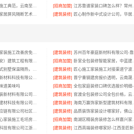
优秀全包装修施工典范，云南至高品质有保障
[招商加盟]
江苏靠谱家装口碑怎
江苏东钢金属家居屏风隔断艺术漆定制：价格透明性价比优
[建筑装修]
匠心制作新中式设
西安性价比高家装施工改善房免费量房——居安天成
[建筑装修]
苏
居安天成（西安）建筑工程有限责任公司专注西安高新区家装设计刚需房
[招商加盟]
卧室全包装修智能家
盘龙重钢装配式别墅保温隔热，云南晟构建筑建材有限公司品质之选
[建筑装修]
匠心施工家装施工对接
福建尚艺空间新材料科技有限公司，泉州家装价格透明明细
[建筑装修]
晋宁重钢建房报价透明，
味道美味吗
[招商加盟]
全
苏州兔哥哥智装新材料有限公司高新区毛坯房免费量房
[建筑装修]
官渡全包装修公司全包价
宁波雅美和居建材科技有限公司匠心施工家装施工对接渠道
[建筑装修]
海南万赢饰家新型建
河南零百味供应链有限公司社区线下实体硬折扣零食铺全域盈利
[建筑装修]
品质装饰家装设计哪家好，佛山市
西安未央区省心家装施工毛坯房材料靠谱——居安天成（西安）建筑工程有限责任公司
[招商加盟]
南湖区精装房装修怎
江苏东钢金属科技有限公司江浙沪不锈钢浴室柜加盟
[建筑装修]
江