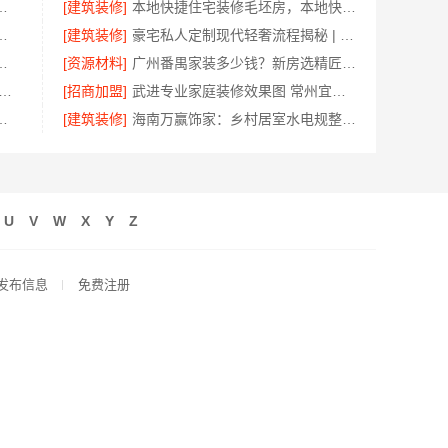
南通宏域全宅装饰建材有限公司源头直供
[建筑装修]
本地快捷住宅装修毛坯房，本地快装（湖北）科技有限公司专业交付
亿莱居装饰工程材料有限公司为您提供参考
[建筑装修]
豪宅私人定制现代轻奢流程揭秘 | 江苏东钢金属家居有限公司一站式服务
美学筑家建材有限公司老房翻新
[资源材料]
广州番禺家装多少钱？新房选精匠饰家
靠谱家装全包价格 常州宜居佳装饰闭口合同
[招商加盟]
武进专业家庭装修效果图 常州宜居佳装饰精呈
房，嘉兴锦居装饰材料有限公司
[建筑装修]
海南万赢饰家：乡村居室水电规整标准化施工
U
V
W
X
Y
Z
发布信息
免费注册