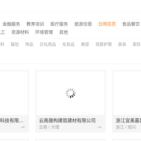
智慧定制抗菌板材·邯郸至臻全宅新材料有限公司重塑家居新体验
推荐
苏州百年豪庭新材料有限公司，相城一站式家装设计多少钱拎包入住
蜜饯果脯吃起来好吃吗
推荐
湖北省惠物电子商务有限公司：畅销生鲜食品软件功能
推荐
金融服务
教育培训
医疗服务
旅游住宿
日用百货
食品餐饮
全屋装修报价参考
电工
资源材料
环境管理
其他
推荐
原料
箱包
饰品
日化用品
化妆品
美容
母婴护理
家具
家纺
宁波雅美和居建材科技有限公司
云南晟构建筑建材有限公司
浙江宜美嘉
云南 / 大理
浙江 / 绍兴