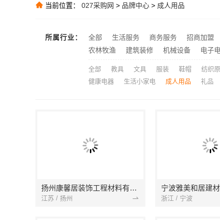
当前位置：
027采购网
>
品牌中心
>
成人用品
推荐
推荐
推荐
所属行业：
全部
生活服务
商务服务
招商加盟
精匠饰家广州
农林牧渔
建筑装修
机械设备
电子
推荐
全部
教具
文具
服装
鞋帽
纺织
健康电器
生活小家电
成人用品
礼品
扬州康馨居装饰工程材料有限公司
江苏 / 扬州
浙江 / 宁波