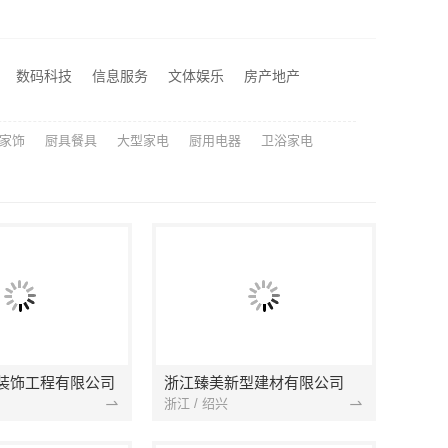
晋宁重钢建房报价透明，云南晟构建筑建材有限公司守护您的家
西安性价比高家装施工改善房免费量房——居安天成
数码科技
信息服务
文体娱乐
房产地产
苏州百年豪庭新材料有限公司-靠谱团队拎包入住家装
家饰
厨具餐具
大型家电
厨用电器
卫浴家电
装饰工程有限公司
浙江臻美新型建材有限公司
浙江 / 绍兴