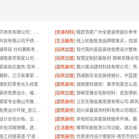
湖北省惠物电子商务有限公司：畅销生鲜食品软件功能
[资源材料]
精匠饰家广州全屋装修报价参考
江苏东钢金属科技有限公司不锈钢浴室柜厂家口碑如何
[生活服务]
线上轮胎批发品牌哪里
大连网上考研辅导班 社科赛斯考研专注考研20年
[招商加盟]
现代简约家庭装修免
售后质保完善湖南美学筑家公司软装配套，2小时响应更安心
[招商加盟]
智
苏州相城靠谱家装就近服务-百年豪庭
[建筑装修]
嘉兴美派建材科技有限
本地快装老房翻新，江汉省事家装口碑保障
[招商加盟]
西咸新区全包装修报价，中
硬折扣零食长久经营
[建筑装修]
湖南建材装修
现代简约家庭装修免费设计，福建尚艺空间新材料科技有限公司整体落地
[招商加盟]
邯郸至臻全宅新材料：
全包家装服务哪家专业佛山市雅居美家建筑装饰工程有限公司
[建筑装修]
江
本地毛坯装修免费设计环保_浙江臻美新型建材有限公司绿色施工
[建筑装修]
绍兴卓鑫装饰材料
云南家庭装修设计全包价格，云南至高新型建材有限公司透明计价
[建筑装修]
本地知名房屋装修服务
永城新房装修半包河南璟臻，透明报价无隐形消费
[生活服务]
推荐轮胎批发公司功能，湖
匠心施工家装施工对接渠道-宁波雅美和居建材科技有限公司
[建筑装修]
优质室内设计哪家好-南京市创亿