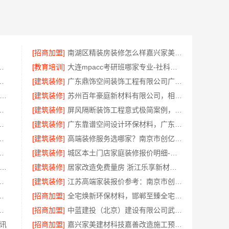
[招商加盟]
南湖区精装房装修怎么样嘉兴家美建材科技有限公司帮您解答
买，找湖北省腾冠畅实业贸易有限公司
[教育培训]
大连mpacc考研班哪家专业-社科赛斯
费设计整体落地福建尚艺空间公司
[建筑装修]
广东鼎饰空间装饰工程有限公司广州靠谱室内设计服务
慧定制抗菌板材·邯郸至臻全宅新材料有限公司重塑家居新体验
[建筑装修]
苏州百年豪庭新材料有限公司，相城一站式家装设计多少钱拎包入住
公司：秀洲家装设计环保材料推荐
[建筑装修]
屏风隔断装饰工程意式极简案例，江苏东钢金属家居有限公司呈现
蓝建投（北京）建设有限公司武功分公司
[建筑装修]
广东靠谱空间设计环保材料，广东鼎饰空间装饰
：美学筑家怎么选攻略
[建筑装修]
高端装修服务选哪家？南京市创亿讯透明报价更安心
武安焕新至臻以科技赋能理想人居
[建筑装修]
城区本土门店家庭装修报价明细-顶派全铝高端定制
苏东钢金属家居有限公司-屏风隔断高端定制艺术漆价格
[建筑装修]
居家改造免费量房 浙江乐享新材料有限公司
有限公司城区全包详细报价
[建筑装修]
江苏高端家装报价参考：南京市创亿讯套餐
环保，嘉兴绿色之家建材科技有限公司
[招商加盟]
全宅焕新环保材料，邯郸至臻全宅新材料有限公司引领绿色装修
北省腾冠畅实业贸易有限公司全链路服务
[招商加盟]
中蓝建投（北京）建设有限公司武功分公司-卧室改造智能家居
讯
[招商加盟]
嘉兴家美建材科技嘉善改造施工预算透明