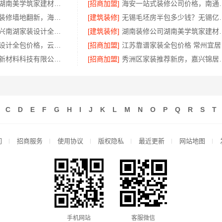
源头直供建材湖南美学筑家建材有限公司哪家专业靠谱
[招商加盟]
海安一站式装修公司价格，
局部改造家庭装修墙地翻新，海南万赢饰家新型建筑材料有限公司
[建筑装修]
无锡毛坯房半包多少钱？无锡
美派建材：嘉兴南湖家装设计全包环保材料
[建筑装修]
湖南装修公司湖南
云南家庭装修设计全包价格，云南至高新型建材有限公司闭口合同
[招商加盟]
江苏
福建尚艺空间新材料科技有限公司新房家庭装修硬装施工服务
[招商加盟]
秀洲区家装推荐新
C
D
E
F
G
H
I
J
K
L
M
N
O
P
Q
R
S
T
们
招商服务
使用协议
版权隐私
最近更新
网站地图
手机网站
客服微信