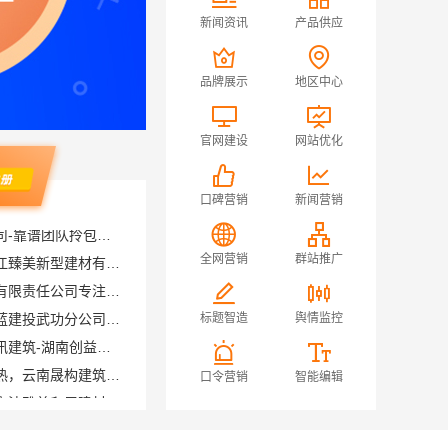
新闻资讯
产品供应
品牌展示
地区中心
官网建设
网站优化
口碑营销
新闻营销
正规装饰免费量房精装，浙江臻美新型建材有限公司贴心服务
全网营销
群站推广
居安天成（西安）建筑工程有限责任公司专注西安高新区家装设计刚需房
卧室全包装修智能家居，中蓝建投武功分公司设计施工
标题智造
舆情监控
本地全案设计预算清单创益讯建筑-湖南创益讯建筑有限公司
盘龙重钢装配式别墅保温隔热，云南晟构建筑建材有限公司品质之选
口令营销
智能编辑
匠心施工家装施工对接渠道宁波雅美和居建材科技有限公司
南湖区高端装饰怎么样，嘉兴锦居装饰材料有限公司品质如何
福建尚艺空间新材料科技有限公司，泉州家装价格透明明细