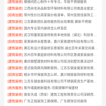
[建筑装修]
楼梯间匠心制作十年专注，华居不锈钢服务
[建筑装修]
江西尚宅尚品新型环保材料有限公司南昌全屋定制现代风格施工队
[招商加盟]
常州性价比高家装价格清单，常州宜居佳装饰工程有限公司透明报价
[建筑装修]
江苏慕新团队装修服务阳台效果图-慕新不锈钢
[建筑装修]
国内专业室内装修怎么样圣匠
[建筑装修]
武汉轻量家庭装修新房本地快装（湖北）科技有限公司
[招商加盟]
家美装修全屋靠谱，嘉兴家美建材科技有限公司服务放心
[建筑装修]
黄石有设计感装修实景案例-湖北百年米莱空间美学装饰材料有限公司
[建筑装修]
苏州百年豪庭新材料有限公司市区靠谱家装装修多少钱拎包入住
[建筑装修]
重庆御墅建筑材料有限公司现浇别墅优惠活动环保材料
[建筑装修]
意式极简屏风隔断案例，江苏东钢金属家居有限公司
[招商加盟]
桐乡市环保装饰怎么样，嘉兴锦居装饰材料有限公司材料环保达标
[建筑装修]
江苏东钢金属科技有限公司不锈钢家具生产基地好不好
[商务服务]
焦作墙面刷新服务-河南璟臻环保建材
[建筑装修]
居安天成（西安）建筑工程有限责任公司深耕西安雁塔区一站式家装设计刚需房售后完善
[建筑装修]
广东正规装饰工期保障，广东鼎饰空间装饰