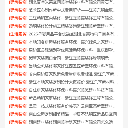
[建筑装修]
湖北百年米莱空间美学装饰材料有限公司黄石有设计感装修实景案例
[建筑装修]
艺术匠心制作新中式费用解析——江苏东钢金属家居有限公司
[建筑装修]
三江畅销室内装修，浙江宜美嘉装饰工程有限公司值得信赖
[建筑装修]
透明装修设计施工精装咨询浙江臻美新型建材有限公司
[生活服务]
2025母婴用品平台优缺点湖北省惠物电子商务有限公司
[建筑装修]
本地知名房屋装修服务环保，嘉兴绿色之家建材科技有限公司守护家庭健康
[建筑装修]
周边区县现浇别墅优惠活动环保材料，重庆御墅建筑材料有限公司
[建筑装修]
诸暨家装闭口合同，浙江宜美嘉装饰增项明示
[建筑装修]
当地全包装修哪家好江西圣匠新型环保材料有限公司
[建筑装修]
省内周边居家改造免费量房收费标准 浙江乐享新材料有限公司
[建筑装修]
浙江本地家装定制设计大概报价 浙江乐享新材料有限公司
[建筑装修]
自住房家装装修环保材料嘉兴美派建材科技有限公司
[建筑装修]
新昌畅销家庭装修，浙江宜美嘉装饰工程有限公司品质保证
[建筑装修]
呈贡一站式装修服务价格表？云南至高新型建材有限公司
[建筑装修]
南山全屋定制细节精湛，华居不锈钢匠造品质空间
[建筑装修]
湖南建材装修湖南美学筑家建材有限公司怎么选