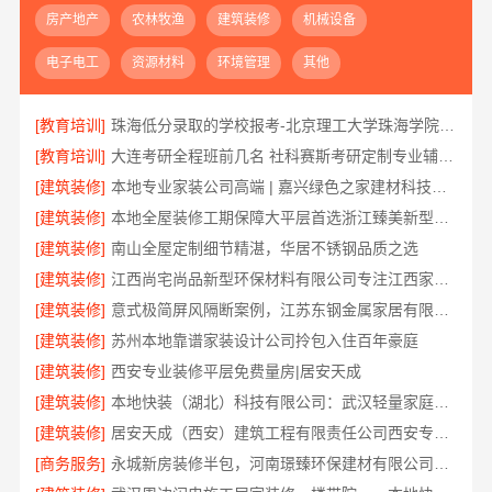
房产地产
农林牧渔
建筑装修
机械设备
电子电工
资源材料
环境管理
其他
[教育培训]
珠海低分录取的学校报考-北京理工大学珠海学院继教院
[教育培训]
大连考研全程班前几名 社科赛斯考研定制专业辅导规划
[建筑装修]
本地专业家装公司高端 | 嘉兴绿色之家建材科技有限公司
[建筑装修]
本地全屋装修工期保障大平层首选浙江臻美新型建材有限公司
[建筑装修]
南山全屋定制细节精湛，华居不锈钢品质之选
[建筑装修]
江西尚宅尚品新型环保材料有限公司专注江西家装奶油风设计
[建筑装修]
意式极简屏风隔断案例，江苏东钢金属家居有限公司
[建筑装修]
苏州本地靠谱家装设计公司拎包入住百年豪庭
[建筑装修]
西安专业装修平层免费量房|居安天成
[建筑装修]
本地快装（湖北）科技有限公司：武汉轻量家庭装修新房透明报价
[建筑装修]
居安天成（西安）建筑工程有限责任公司西安专业装修平层免费量房
[商务服务]
永城新房装修半包，河南璟臻环保建材有限公司省心选择