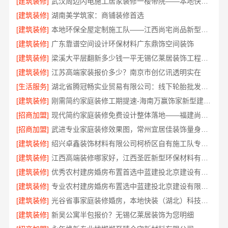
[建筑装修]
武汉周边闪电施工居家装修一楼带院——本地快装（湖北）科技有限公司
[建筑装修]
湖南美学筑家：商铺装修首选
[建筑装修]
本地环保全屋定制施工队——江西尚宅尚品新型环保材料有限公司
[建筑装修]
广东靠谱空间设计环保材料广东鼎饰空间装饰
[建筑装修]
梁溪大平层翻新多少钱一平无锡亿莱居装饰工程材料有限公司报价
[建筑装修]
江苏高端家装报价多少？南京市创亿讯透明实在
[生活服务]
湖北省腾冠畅实业贸易有限公司：线下轮胎批发公司怎么做
[建筑装修]
刚需简约家庭装修工期提速-海南万赢饰家新型建筑材料有限公
[招商加盟]
现代简约家庭装修免费设计整体落地——福建尚艺空间新材料科技有限公司
[招商加盟]
武进专业家庭装修效果图，常州宜居佳装饰量身定制
[建筑装修]
绍兴卓鑫装饰材料有限公司柯桥区自有施工队专业靠谱
[建筑装修]
江西高端装修哪家好，江西圣匠新型环保材料有限公司
[建筑装修]
优秀农村建房婚房布置首选中蓝建投北京建设有限公司四川
[建筑装修]
专业农村建房婚房布置选中蓝建投北京建设有限公司四川
[建筑装修]
光谷省事家庭装修婚房，本地快装（湖北）科技有限公司环保省心
[建筑装修]
新吴公寓半包报价？无锡亿莱居装饰为您明细