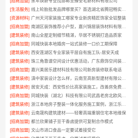
[招商加盟]
永年焕新专业找邯郸至臻全宅新材料有限公司
[生活服务]
线上轮胎批发品牌哪里买？首选湖北省腾冠畅实业贸易有限公司
[资源材料]
广州天河家装施工哪家专业新房精匠饰家全铝整装
[招商加盟]
南湖区装饰推荐小户型，嘉兴锦居装饰材料有限公司
[建筑装修]
南山全屋定制细节精湛，华居不锈钢打造品质家
[招商加盟]
同城快装本地婚房一站式装修一口价工期保障
[建筑装修]
西安莲湖区专业家装平层自有施工队-居安天成
[建筑装修]
珠三角靠谱空间设计优惠活动，广东鼎饰空间装饰工程有限公司
[招商加盟]
嘉兴美居乐建材科技有限公司新房装修联系电话
[建筑装修]
滇中家装设计怎么样，云南至高新型建材有限公司口碑之选
[建筑装修]
居安天成：西安性价比高家装施工，改善房免费量房
[招商加盟]
同城快装（湖北）科技有限公司武昌老房北欧风装修
[建筑装修]
浙江本地房子整装一体化服务施工案例，浙江乐享新材料有限公司
[建筑装修]
云南晟构建筑建材——轻奢高端重钢住宅本地维保
[招商加盟]
都兰欣果铺子豆干香卤提供可复制合作模式
[招商加盟]
文山市进口食品一定要试着接受它