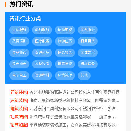
热门资讯
资讯行业分类
生活服务
商务服务
招商加盟
金融服务
教育培训
医疗服务
旅游住宿
日用百货
食品餐饮
数码科技
信息服务
文体娱乐
房产地产
农林牧渔
建筑装修
机械设备
电子电工
资源材料
环境管理
其他
[建筑装修]
苏州本地靠谱家装设计公司拎包入住百年豪庭推荐
[建筑装修]
海南万赢饰家新型建筑材料有限公：刚需简约家庭装修工期提速
[建筑装修]
江苏东钢金属科技有限公司不锈钢浴室柜江浙沪加盟
[建筑装修]
浙江城区房子整装免费量房选哪家——浙江乐享新材料有限公司
[招商加盟]
平湖精装房装修施工，嘉兴家美建材科技有限公司专业可靠