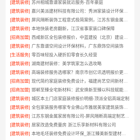
[建筑装修]
苏州相城靠谱家装就近服务-百年豪庭
[建筑装修]
嘉兴美派建材科技有限公司：秀洲家装设计环保材料推荐
[建筑装修]
屏风隔断装饰工程意式极简案例，江苏东钢金属家居有限公司呈现
[建筑装修]
本地快装老房翻新，江汉省事家装口碑保障
[招商加盟]
西咸新区全包装修报价，中蓝建投（北京）建设有限公司武功分公司
[建筑装修]
广东靠谱空间设计环保材料，广东鼎饰空间装饰
[生活服务]
零百味轻投入硬折扣零食长久经营
[建筑装修]
湖南建材装修：美学筑家怎么选攻略
[建筑装修]
高端装修服务选哪家？南京市创亿讯透明报价更安心
[招商加盟]
现代简约家庭装修免费设计，福建尚艺空间新材料科技有限公司整体落地
[招商加盟]
邯郸至臻全宅新材料：武安焕新至臻以科技赋能理想人居
[建筑装修]
城区本土门店家庭装修报价明细-顶派全铝高端定制
[建筑装修]
全包家装服务哪家专业佛山市雅居美家建筑装饰工程有限公司
[建筑装修]
江苏东钢金属家居有限公司-屏风隔断高端定制艺术漆价格
[建筑装修]
居家改造免费量房 浙江乐享新材料有限公司
[建筑装修]
本地毛坯装修免费设计环保_浙江臻美新型建材有限公司绿色施工