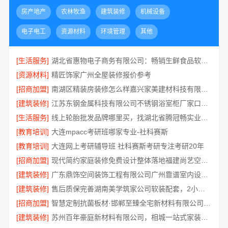
房产地产
农林牧渔
建筑装修
机械设备
电子电工
资源材料
环境管理
其他
[生活服务]
湖北省惠物电子商务有限公司：畅销生鲜食品软件功能
[资源材料]
精匠饰家广州全屋装修报价参考
[招商加盟]
南湖区精装房装修怎么样嘉兴家美建材科技有限公司帮您解答
[建筑装修]
江苏东钢金属科技有限公司不锈钢浴室柜厂家口碑如何
[生活服务]
线上轮胎批发品牌哪里买，找湖北省腾冠畅实业贸易有限公司
[教育培训]
大连mpacc考研班哪家专业-社科赛斯
[教育培训]
大连网上考研辅导班 社科赛斯考研专注考研20年
[招商加盟]
现代简约家庭装修免费设计整体落地福建尚艺空间公司
[建筑装修]
广东鼎饰空间装饰工程有限公司广州靠谱室内设计服务
[建筑装修]
售后质保完善湖南美学筑家公司软装配套，2小时响应更安心
[招商加盟]
智慧定制抗菌板材·邯郸至臻全宅新材料有限公司重塑家居新体验
[建筑装修]
苏州百年豪庭新材料有限公司，相城一站式家装设计多少钱拎包入住