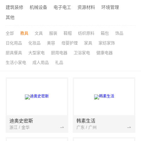
建筑装修
机械设备
电子电工
资源材料
环境管理
其他
全部
教具
文具
服装
鞋帽
纺织原料
箱包
饰品
日化用品
化妆品
美容
母婴护理
家具
家纺家饰
厨具餐具
大型家电
厨用电器
卫浴家电
健康电器
生活小家电
成人用品
礼品
迪奥史密斯
韩素生活
浙江 / 金华
广东 / 广州