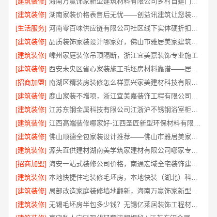
[建筑装修]
海南万赢饰家新型建筑材料有限公司乡村自建门窗焕新
[建筑装修]
湖南家装价格表售后无忧——创益讯建筑让您装修更省心
[生活服务]
河南零百味供应链有限公司社区线下实体硬折扣零食铺全域盈利
[建筑装修]
品质装饰家装设计哪家好，佛山市雅居美家建筑装饰工程有限公司资深团队全案定制
[建筑装修]
嵊州家庭装修吊顶隔断，浙江宜美嘉装饰专业施工
[建筑装修]
西安未央区省心家装施工毛坯房材料靠谱——居安天成（西安）建筑工程有限责任公司
[招商加盟]
南湖区精装房装修怎么样嘉兴家美建材科技有限公司
[建筑装修]
鹿山家装不增项，浙江宜美嘉装饰工程有限公司让您装修无忧
[建筑装修]
江苏东钢金属科技有限公司江浙沪不锈钢浴室柜加盟
[建筑装修]
江西高端装修哪家好-江西圣匠新型环保材料有限公司定制理想家园
[建筑装修]
佛山顺德全包家装设计推荐——佛山市雅居美家装饰省心省力
[建筑装修]
源头直供建材湖南美学筑家建材有限公司哪家专业靠谱
[招商加盟]
海安一站式装修公司价格，南通宏域全宅装饰建材有限公司源头直供
[建筑装修]
本地快捷住宅装修毛坯房，本地快装（湖北）科技有限公司专业交付
[建筑装修]
局部改造家庭装修墙地翻新，海南万赢饰家新型建筑材料有限公司
[建筑装修]
无锡毛坯房半包多少钱？无锡亿莱居装饰工程材料有限公司为您提供参考