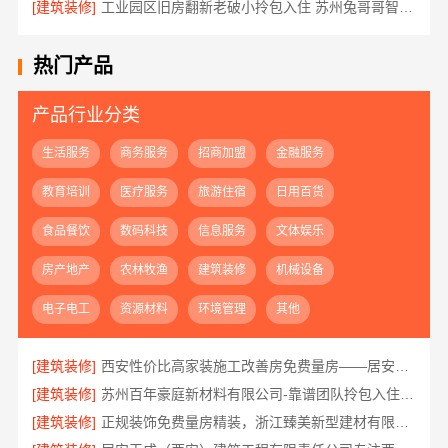
[建筑装修]
工业园区旧房翻新老破小拎包入住 苏州兔哥哥智装新材料有限公司
热门产品
产品行业分类
生活服务
商务服务
招商加盟
金融服务
教育培训
医疗服务
旅游住宿
日用百货
食品餐饮
数码科技
信息服务
文体娱乐
房产地产
农林牧渔
建筑装修
机械设备
电子电工
资源材料
环境管理
其他
[建筑装修]
西安性价比高家装施工改善房免费量房——居安天成
[建筑装修]
苏州百年豪庭新材料有限公司-靠谱团队拎包入住家装
[建筑装修]
正规装饰免费量房精装，浙江臻美新型建材有限公司贴心服务