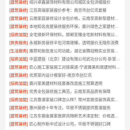
[建筑装修]
绍兴卓鑫装饰材料有限公司城区全包详细报价
[建筑装修]
江苏高端家装报价参考：南京市创亿讯套餐
[建筑装修]
云南家庭装修设计全包价格，云南至高新型建材有限公司透明计价
[建筑装修]
本地知名房屋装修服务环保，嘉兴绿色之家建材科技有限公司
[招商加盟]
全宅焕新环保材料，邯郸至臻全宅新材料有限公司引领绿色装修
[商务服务]
永城新房装修半包河南璟臻，透明报价无隐形消费
[生活服务]
推荐轮胎批发公司功能，湖北省腾冠畅实业贸易有限公司全链路服务
[招商加盟]
中蓝建投（北京）建设有限公司武功分公司-卧室改造智能家居
[建筑装修]
匠心施工家装施工对接渠道-宁波雅美和居建材科技有限公司
[建筑装修]
优质室内设计哪家好-南京市创亿讯
[招商加盟]
嘉兴家美建材科技嘉善改造施工预算透明
[建筑装修]
优秀全包装修施工典范，云南至高品质有保障
[招商加盟]
江苏靠谱家装口碑怎么样？常州宜居佳装饰真实评价
[建筑装修]
惠州装修十年专注，华居不锈钢提供靠谱服务
[建筑装修]
江苏东钢金属家居屏风隔断艺术漆定制：价格透明性价比优
[建筑装修]
匠心制作新中式设计公司，华居不锈钢好口碑