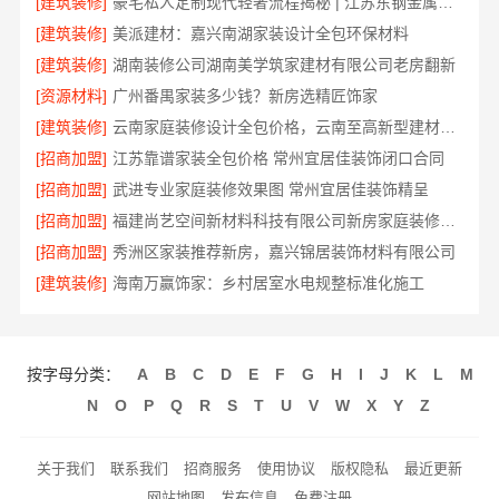
[建筑装修]
豪宅私人定制现代轻奢流程揭秘 | 江苏东钢金属家居有限公司一站式服务
[建筑装修]
美派建材：嘉兴南湖家装设计全包环保材料
[建筑装修]
湖南装修公司湖南美学筑家建材有限公司老房翻新
[资源材料]
广州番禺家装多少钱？新房选精匠饰家
[建筑装修]
云南家庭装修设计全包价格，云南至高新型建材有限公司闭口合同
[招商加盟]
江苏靠谱家装全包价格 常州宜居佳装饰闭口合同
[招商加盟]
武进专业家庭装修效果图 常州宜居佳装饰精呈
[招商加盟]
福建尚艺空间新材料科技有限公司新房家庭装修硬装施工服务
[招商加盟]
秀洲区家装推荐新房，嘉兴锦居装饰材料有限公司
[建筑装修]
海南万赢饰家：乡村居室水电规整标准化施工
按字母分类：
A
B
C
D
E
F
G
H
I
J
K
L
M
N
O
P
Q
R
S
T
U
V
W
X
Y
Z
关于我们
联系我们
招商服务
使用协议
版权隐私
最近更新
网站地图
发布信息
免费注册