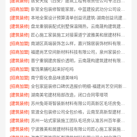
[建筑装修]
居安天成（西安）建筑工程有限责任公司专注西安高新区家装设计刚需房
[招商加盟]
卧室全包装修智能家居，中蓝建投武功分公司设计施工
[建筑装修]
本地全案设计预算清单创益讯建筑-湖南创益讯建筑有限公司
[建筑装修]
盘龙重钢装配式别墅保温隔热，云南晟构建筑建材有限公司品质之选
[建筑装修]
匠心施工家装施工对接渠道宁波雅美和居建材科技有限公司
[招商加盟]
南湖区高端装饰怎么样，嘉兴锦居装饰材料有限公司品质如何
[招商加盟]
福建尚艺空间新材料科技有限公司，泉州家装价格透明明细
[建筑装修]
晋宁重钢建房报价透明，云南晟构建筑建材有限公司守护您的家
[招商加盟]
蜜饯果脯吃起来好吃吗
[招商加盟]
南宁膨化食品味道美味吗
[招商加盟]
全包家庭装修口碑优选报价明细-福建尚艺空间新材料科技有限公司
[建筑装修]
湖南美宅建材局部改造，闭口合同零增项
[建筑装修]
苏州兔哥哥智装新材料有限公司高新区毛坯房免费量房
[建筑装修]
官渡全包装修公司全包价格，云南至高新型建材有限公司闭口合同
[建筑装修]
苏州一站式家装施工团队毛坯房认准苏州百年豪庭新材料有限公司
[建筑装修]
宁波雅美和居建材科技有限公司匠心施工家装施工对接渠道