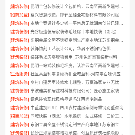
[建筑装修]
昆明全包装修设计全包价格，云南至高新型建材有限公司
[招商加盟]
复兴智慧改造，邯郸至臻全宅新材料有限公司赋能居住新体验
[建筑装修]
本地全案设计多少钱一平售后无忧湖南创益讯建筑有限公司
[建筑装修]
光谷极速装居家装修毛坯房｜本地快装（湖北）科技有限公司全屋定制整装方案
[建筑装修]
东钢金属全屋不锈钢定制生产商本地江苏东钢金属科技有限公司
[建筑装修]
装饰蚀刻工艺设计公司，华居不锈钢特色优
[建筑装修]
装饰毛坯房零增项费用_苏州兔哥哥智装新材料
[建筑装修]
昆明一站式装修毛坯房，认准云南至高新型建材有限公司
[生活服务]
社区高盈利零食硬折扣全域盈利-河南零百味供应链有限公司
[建筑装修]
乡村自建居室装修水电规整，万赢饰家专业无忧
[建筑装修]
宁波雅美和居建材科技有限公司：匠心施工家装改造二手房改造
[建筑装修]
绿色装修现代风格靠谱吗江西尚宅尚品
[建筑装修]
中蓝建投四川：四川农村建房案例与重钢别墅咨询
[招商加盟]
同城快装（湖北）本地婚房一站式装修一口价工期保障
[建筑装修]
东钢金属全屋不锈钢定制生产商本地江苏东钢金属科技有限公司
[建筑装修]
长沙正规家装零增项承诺，创益讯建筑杜绝隐形消费