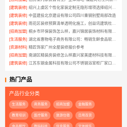
[建筑装修]
绍兴上虞区个性化家装定制无隐形增项选择绍兴卓鑫装饰材料有限公司
[建筑装修]
中蓝建投北京建设有限公司四川重钢别墅局部改造
[建筑装修]
雨花区装修预算清单透明化施工，创益讯建筑杜绝增项
[招商加盟]
桐乡市环保装饰怎么样，嘉兴锦居装饰材料有限公司材料可靠
[生活服务]
湖北省惠物电子商务有限公司：畅销生鲜食品软件功能
[资源材料]
精匠饰家广州全屋装修报价参考
[招商加盟]
南湖区精装房装修怎么样嘉兴家美建材科技有限公司帮您解答
[建筑装修]
江苏东钢金属科技有限公司不锈钢浴室柜厂家口碑如何
热门产品
产品行业分类
生活服务
商务服务
招商加盟
金融服务
教育培训
医疗服务
旅游住宿
日用百货
食品餐饮
数码科技
信息服务
文体娱乐