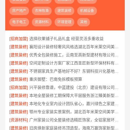
房产地产
农林牧渔
建筑装修
机械设备
电子电工
资源材料
环境管理
其他
[招商加盟]
选择欣果铺子礼品礼盒 经营灵活多重收益
[建筑装修]
襄阳设计装修轻奢风风格选湖北百年米莱空间美学装饰材料有限公司
[建筑装修]
优秀全包装修施工，云南至高新型建材有限公司标准化团队全程管控
[建筑装修]
空间定制设计方案厂家江西圣匠新型环保材料有限公司
[建筑装修]
不锈钢家具生产基地好不好？东钢科技兴化基地探厂
[建筑装修]
重庆御墅：巴南免拆模板预算
[招商加盟]
兴平装修靠谱，中蓝建投（北京）建设有限公司武功分公司口碑佳
[建筑装修]
本地全屋装修工期保障大平层服务浙江臻美新型建材有限公司
[建筑装修]
本地化专业室内设计团队省心，嘉兴绿色之家建材科技全程托管
[建筑装修]
鄂州专业家装实景案例，湖北百年米莱空间美学装饰材料有限公司
[资源材料]
广州家装公司全屋装修选精匠饰家，全铝家居环保零甲醛
[建筑装修]
旧房焕新家庭装修吊顶造型，海南万赢饰家新型建筑材料有限公司美学设计