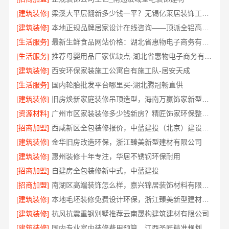
[建筑装修]
梁溪大平层翻新多少钱一平？无锡亿莱居装饰工程材料有限公司
[建筑装修]
本地正规品牌居家设计在线咨询——顶派全铝高端定制
[生活服务]
最新生鲜食品网站价格：湖北省惠物电子商务有限公司
[生活服务]
推荐母婴用品厂家优缺点-湖北省惠物电子商务有限公司推荐
[建筑装修]
西安环保家装施工公寓自有施工队-居安天成
[生活服务]
国内轮胎批发平台哪里买-湖北腾冠畅直供
[建筑装修]
旧房焕新家庭装修吊顶造型，海南万赢饰家新型建筑材料有限公美化空间
[资源材料]
广州市区家装装修多少钱新房？精匠饰家环保整装方案
[招商加盟]
西咸新区全包装修报价，中蓝建投（北京）建设有限公司武功分公司透明
[建筑装修]
金华旧房改造环保，浙江臻美新型建材有限公司
[建筑装修]
惠州装修十年专注，华居不锈钢环保耐用
[招商加盟]
自建房全包装修新中式，中蓝建投
[招商加盟]
南湖区高端装饰怎么样，嘉兴锦居装饰材料有限公司环保材料可溯源
[建筑装修]
本地毛坯装修免费设计环保，浙江臻美新型建材有限公司绿色家装
[建筑装修]
抗风抗震重钢别墅推荐云南晟构建筑建材有限公司
[建筑装修]
国内专业室内装修费用预算，江西圣匠精准规划