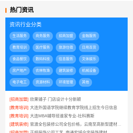
热门资讯
资讯行业分类
生活服务
商务服务
招商加盟
金融服务
教育培训
医疗服务
旅游住宿
日用百货
食品餐饮
数码科技
信息服务
文体娱乐
房产地产
农林牧渔
建筑装修
机械设备
电子电工
资源材料
环境管理
其他
[招商加盟]
欣果铺子 门店设计十分新颖
[教育培训]
大连外国语学院继续教育学院线上招生今日信息
[教育培训]
大连MBA辅导班谁家专业-社科赛斯
[建筑装修]
官渡全包装修公司全包价格，云南至高新型建材有限公司
[招商加盟]
正规装饰公司工艺_南通宏域全宅装饰建材