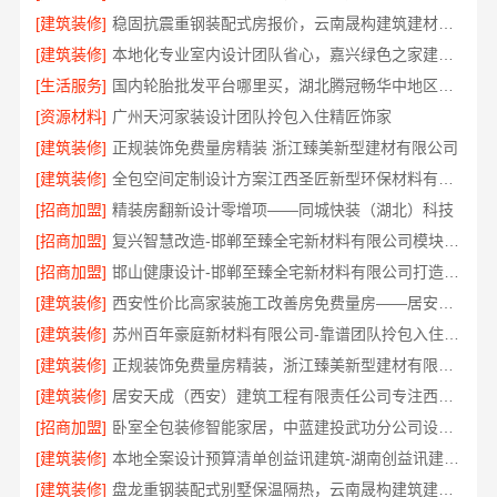
[建筑装修]
稳固抗震重钢装配式房报价，云南晟构建筑建材有限公司透明公开
[建筑装修]
本地化专业室内设计团队省心，嘉兴绿色之家建材科技有限公司全案
[生活服务]
国内轮胎批发平台哪里买，湖北腾冠畅华中地区优选
[资源材料]
广州天河家装设计团队拎包入住精匠饰家
[建筑装修]
正规装饰免费量房精装 浙江臻美新型建材有限公司
[建筑装修]
全包空间定制设计方案江西圣匠新型环保材料有限公司
[招商加盟]
精装房翻新设计零增项——同城快装（湖北）科技
[招商加盟]
复兴智慧改造-邯郸至臻全宅新材料有限公司模块化安装
[招商加盟]
邯山健康设计-邯郸至臻全宅新材料有限公司打造环保家居
[建筑装修]
西安性价比高家装施工改善房免费量房——居安天成
[建筑装修]
苏州百年豪庭新材料有限公司-靠谱团队拎包入住家装
[建筑装修]
正规装饰免费量房精装，浙江臻美新型建材有限公司贴心服务
[建筑装修]
居安天成（西安）建筑工程有限责任公司专注西安高新区家装设计刚需房
[招商加盟]
卧室全包装修智能家居，中蓝建投武功分公司设计施工
[建筑装修]
本地全案设计预算清单创益讯建筑-湖南创益讯建筑有限公司
[建筑装修]
盘龙重钢装配式别墅保温隔热，云南晟构建筑建材有限公司品质之选