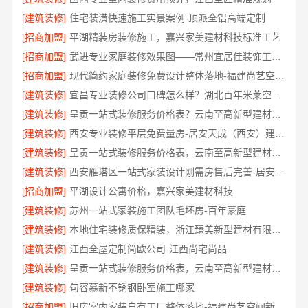
[建筑装修]
住宅装潢快速施工实景案例-顶派全铝高端定制
[招商加盟]
平湖精装房装修施工，嘉兴家美建材科技标准工艺
[招商加盟]
武进专业家庭装修效果图——常州宜居佳装饰工程有限公司
[招商加盟]
现代简约家庭装修免费设计整体落地-福建尚艺空间新材料
[建筑装修]
宜昌专业装修公司口碑怎么样？湖北百年米莱空间美学装饰材料有限公司
[建筑装修]
呈贡一站式装修服务价格表？云南至高新型建材有限公司
[建筑装修]
西安专业装修平层免费量房-居安天成（西安）建筑工程有限责任公司
[建筑装修]
呈贡一站式装修服务价格表，云南至高新型建材有限公司
[建筑装修]
西安雁塔区一站式家装设计刚需房售后完善-居安天成（西安）建筑工程有限责任公司
[招商加盟]
平湖设计公寓价格，嘉兴家美建材科技
[建筑装修]
苏州一站式家装施工团队毛坯房-百年豪庭
[建筑装修]
本地住宅装修质保精装，浙江臻美新型建材有限公司放心选
[建筑装修]
江西全屋定制简欧公司-江西尚宅尚品
[建筑装修]
呈贡一站式装修服务价格表，云南至高新型建材有限公司
[建筑装修]
句容慕新不锈钢卧室施工哪家
[招商加盟]
旧房室内家装自有工厂整体落地-福建尚艺空间新材料科技有限公司