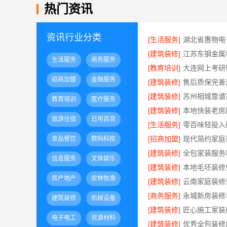
热门资讯
资讯行业分类
[生活服务]
[建筑装修]
生活服务
商务服务
[教育培训]
招商加盟
金融服务
[建筑装修]
[建筑装修]
教育培训
医疗服务
[建筑装修]
旅游住宿
日用百货
[生活服务]
零百味轻投入
[招商加盟]
食品餐饮
数码科技
[建筑装修]
信息服务
文体娱乐
[建筑装修]
房产地产
农林牧渔
[建筑装修]
[商务服务]
建筑装修
机械设备
[建筑装修]
电子电工
资源材料
[建筑装修]