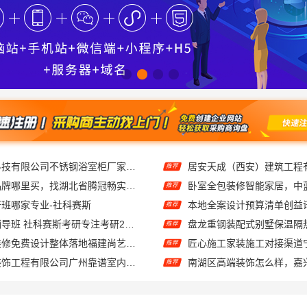
江苏东钢金属科技有限公司不锈钢浴室柜厂家口碑如何
推荐
线上轮胎批发品牌哪里买，找湖北省腾冠畅实业贸易有限公司
推荐
考研班哪家专业-社科赛斯
推荐
大连网上考研辅导班 社科赛斯考研专注考研20年
推荐
现代简约家庭装修免费设计整体落地福建尚艺空间公司
推荐
广东鼎饰空间装饰工程有限公司广州靠谱室内设计服务
推荐
售后质保完善湖南美学筑家公司软装配套，2小时响应更安心
推荐
智慧定制抗菌板材·邯郸至臻全宅新材料有限公司重塑家居新体验
推荐
苏州百年豪庭新材料有限公司，相城一站式家装设计多少钱拎包入住
蜜饯果脯吃起来好吃吗
推荐