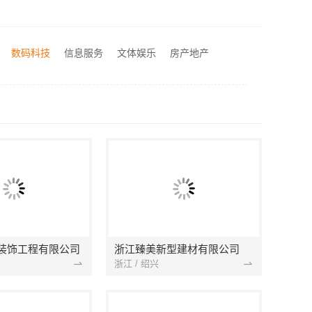
西安性价比高家装施工改善房免费量房——居安天成
苏州百年豪庭新材料有限公司-靠谱团队拎包入住家装
数码科技
信息服务
文体娱乐
房产地产
正规装饰免费量房精装，浙江臻美新型建材有限公司贴心服务
装饰工程有限公司
浙江臻美新型建材有限公司
浙江 / 绍兴