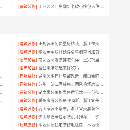
计公司，华居不锈钢好口碑
[建筑装修]
工业园区旧房翻新老破小拎包入住 苏州兔哥哥智装新材料有限公司
州百年豪庭新材料有限公司-靠谱团队拎包入住家装
[建筑装修]
正规装饰免费量房精装，浙江臻美新型建材有限公司贴心服务
居，中蓝建投武功分公司设计施工
[建筑装修]
本地全案设计预算清单创益讯建筑-湖南创益讯建筑有限公司
渠道宁波雅美和居建材科技有限公司
[招商加盟]
南湖区高端装饰怎么样，嘉兴锦居装饰材料有限公司品质如何
云南晟构建筑建材有限公司守护您的家
[招商加盟]
蜜饯果脯吃起来好吃吗
包家庭装修口碑优选报价明细-福建尚艺空间新材料科技有限公司
[建筑装修]
湖南美宅建材局部改造，闭口合同零增项
格，云南至高新型建材有限公司闭口合同
[建筑装修]
苏州一站式家装施工团队毛坯房认准苏州百年豪庭新材料有限公司
筑材料有限公司乡村自建门窗焕新
[建筑装修]
湖南家装价格表售后无忧——创益讯建筑让您装修更省心
雅居美家建筑装饰工程有限公司资深团队全案定制
[建筑装修]
嵊州家庭装修吊顶隔断，浙江宜美嘉装饰专业施工
么样嘉兴家美建材科技有限公司
[建筑装修]
鹿山家装不增项，浙江宜美嘉装饰工程有限公司让您装修无忧
西高端装修哪家好-江西圣匠新型环保材料有限公司定制理想家园
[建筑装修]
佛山顺德全包家装设计推荐——佛山市雅居美家装饰省心省力
南通宏域全宅装饰建材有限公司源头直供
[建筑装修]
本地快捷住宅装修毛坯房，本地快装（湖北）科技有限公司专业交付