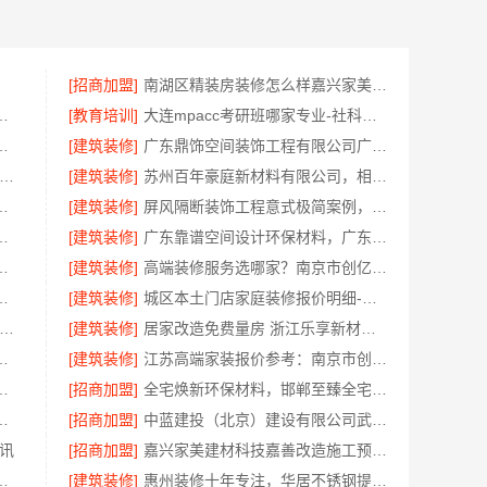
[招商加盟]
南湖区精装房装修怎么样嘉兴家美建材科技有限公司帮您解答
买，找湖北省腾冠畅实业贸易有限公司
[教育培训]
大连mpacc考研班哪家专业-社科赛斯
费设计整体落地福建尚艺空间公司
[建筑装修]
广东鼎饰空间装饰工程有限公司广州靠谱室内设计服务
慧定制抗菌板材·邯郸至臻全宅新材料有限公司重塑家居新体验
[建筑装修]
苏州百年豪庭新材料有限公司，相城一站式家装设计多少钱拎包入住
公司：秀洲家装设计环保材料推荐
[建筑装修]
屏风隔断装饰工程意式极简案例，江苏东钢金属家居有限公司呈现
蓝建投（北京）建设有限公司武功分公司
[建筑装修]
广东靠谱空间设计环保材料，广东鼎饰空间装饰
：美学筑家怎么选攻略
[建筑装修]
高端装修服务选哪家？南京市创亿讯透明报价更安心
武安焕新至臻以科技赋能理想人居
[建筑装修]
城区本土门店家庭装修报价明细-顶派全铝高端定制
苏东钢金属家居有限公司-屏风隔断高端定制艺术漆价格
[建筑装修]
居家改造免费量房 浙江乐享新材料有限公司
有限公司城区全包详细报价
[建筑装修]
江苏高端家装报价参考：南京市创亿讯套餐
环保，嘉兴绿色之家建材科技有限公司
[招商加盟]
全宅焕新环保材料，邯郸至臻全宅新材料有限公司引领绿色装修
北省腾冠畅实业贸易有限公司全链路服务
[招商加盟]
中蓝建投（北京）建设有限公司武功分公司-卧室改造智能家居
讯
[招商加盟]
嘉兴家美建材科技嘉善改造施工预算透明
么样？常州宜居佳装饰真实评价
[建筑装修]
惠州装修十年专注，华居不锈钢提供靠谱服务