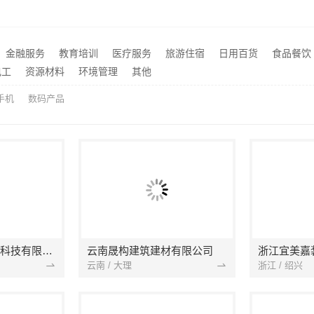
湖北省惠物电子商务有限公司：畅销生鲜食品软件功能
推荐
全屋装修报价参考
推荐
金融服务
教育培训
医疗服务
旅游住宿
日用百货
食品餐饮
南湖区精装房装修怎么样嘉兴家美建材科技有限公司帮您解答
推荐
电工
资源材料
环境管理
其他
手机
数码产品
宁波雅美和居建材科技有限公司
云南晟构建筑建材有限公司
浙江宜美嘉
云南 / 大理
浙江 / 绍兴