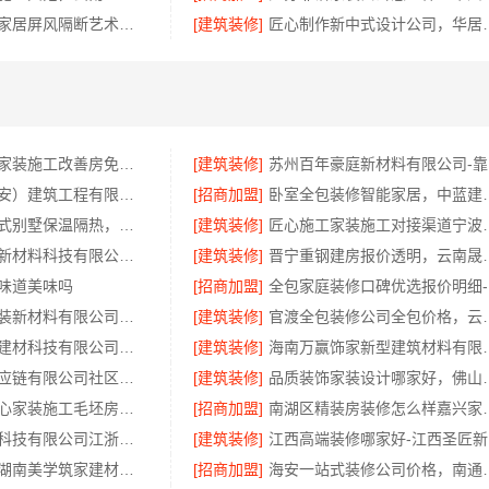
江苏东钢金属家居屏风隔断艺术漆定制：价格透明性价比优
[建筑装修]
匠心制作新中式设
西安性价比高家装施工改善房免费量房——居安天成
[建筑装修]
苏
居安天成（西安）建筑工程有限责任公司专注西安高新区家装设计刚需房
[招商加盟]
卧室全包装修智能家
盘龙重钢装配式别墅保温隔热，云南晟构建筑建材有限公司品质之选
[建筑装修]
匠心施工家装施工对接
福建尚艺空间新材料科技有限公司，泉州家装价格透明明细
[建筑装修]
晋宁重钢建房报价透明，
味道美味吗
[招商加盟]
全
苏州兔哥哥智装新材料有限公司高新区毛坯房免费量房
[建筑装修]
官渡全包装修公司全包价
宁波雅美和居建材科技有限公司匠心施工家装施工对接渠道
[建筑装修]
海南万赢饰家新型建
河南零百味供应链有限公司社区线下实体硬折扣零食铺全域盈利
[建筑装修]
品质装饰家装设计哪家好，佛山市
西安未央区省心家装施工毛坯房材料靠谱——居安天成（西安）建筑工程有限责任公司
[招商加盟]
南湖区精装房装修怎
江苏东钢金属科技有限公司江浙沪不锈钢浴室柜加盟
[建筑装修]
江
源头直供建材湖南美学筑家建材有限公司哪家专业靠谱
[招商加盟]
海安一站式装修公司价格，