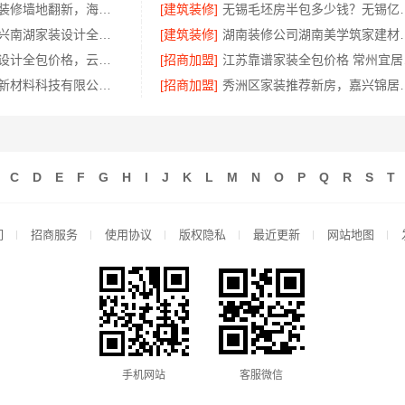
局部改造家庭装修墙地翻新，海南万赢饰家新型建筑材料有限公司
[建筑装修]
无锡毛坯房半包多少钱？无锡
美派建材：嘉兴南湖家装设计全包环保材料
[建筑装修]
湖南装修公司湖南
云南家庭装修设计全包价格，云南至高新型建材有限公司闭口合同
[招商加盟]
江苏
福建尚艺空间新材料科技有限公司新房家庭装修硬装施工服务
[招商加盟]
秀洲区家装推荐新
C
D
E
F
G
H
I
J
K
L
M
N
O
P
Q
R
S
T
们
招商服务
使用协议
版权隐私
最近更新
网站地图
手机网站
客服微信