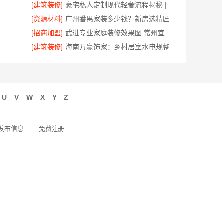
亿莱居装饰工程材料有限公司为您提供参考
[建筑装修]
豪宅私人定制现代轻奢流程揭秘 | 江苏东钢金属家居有限公司一站式服务
美学筑家建材有限公司老房翻新
[资源材料]
广州番禺家装多少钱？新房选精匠饰家
靠谱家装全包价格 常州宜居佳装饰闭口合同
[招商加盟]
武进专业家庭装修效果图 常州宜居佳装饰精呈
房，嘉兴锦居装饰材料有限公司
[建筑装修]
海南万赢饰家：乡村居室水电规整标准化施工
U
V
W
X
Y
Z
发布信息
免费注册