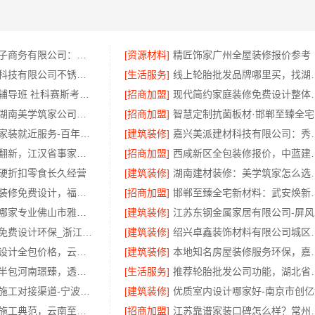
湖北省惠物电子商务有限公司：畅销生鲜食品软件功能
[资源材料]
精匠饰家广州全屋装修报价参考
江苏东钢金属科技有限公司不锈钢浴室柜厂家口碑如何
[生活服务]
线上轮胎批发品牌哪里
大连网上考研辅导班 社科赛斯考研专注考研20年
[招商加盟]
现代简约家庭装修免
售后质保完善湖南美学筑家公司软装配套，2小时响应更安心
[招商加盟]
智
苏州相城靠谱家装就近服务-百年豪庭
[建筑装修]
嘉兴美派建材科技有限
本地快装老房翻新，江汉省事家装口碑保障
[招商加盟]
西咸新区全包装修报价，中
硬折扣零食长久经营
[建筑装修]
湖南建材装修
现代简约家庭装修免费设计，福建尚艺空间新材料科技有限公司整体落地
[招商加盟]
邯郸至臻全宅新材料：
全包家装服务哪家专业佛山市雅居美家建筑装饰工程有限公司
[建筑装修]
江
本地毛坯装修免费设计环保_浙江臻美新型建材有限公司绿色施工
[建筑装修]
绍兴卓鑫装饰材料
云南家庭装修设计全包价格，云南至高新型建材有限公司透明计价
[建筑装修]
本地知名房屋装修服务
永城新房装修半包河南璟臻，透明报价无隐形消费
[生活服务]
推荐轮胎批发公司功能，湖
匠心施工家装施工对接渠道-宁波雅美和居建材科技有限公司
[建筑装修]
优质室内设计哪家好-南京市创亿
优秀全包装修施工典范，云南至高品质有保障
[招商加盟]
江苏靠谱家装口碑怎