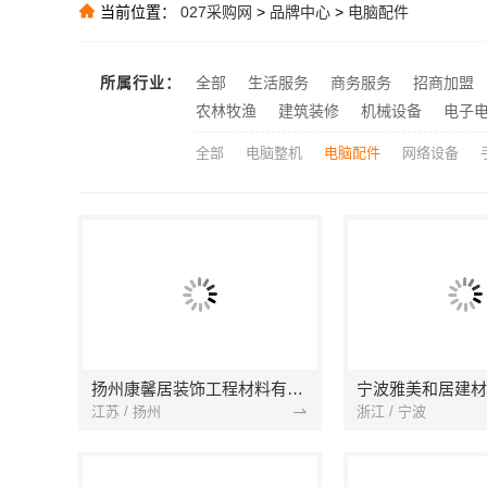
当前位置：
027采购网
>
品牌中心
>
电脑配件
推荐
精匠饰家广州
推荐
所属行业：
全部
生活服务
商务服务
招商加盟
推荐
农林牧渔
建筑装修
机械设备
电子
全部
电脑整机
电脑配件
网络设备
扬州康馨居装饰工程材料有限公司
江苏 / 扬州
浙江 / 宁波