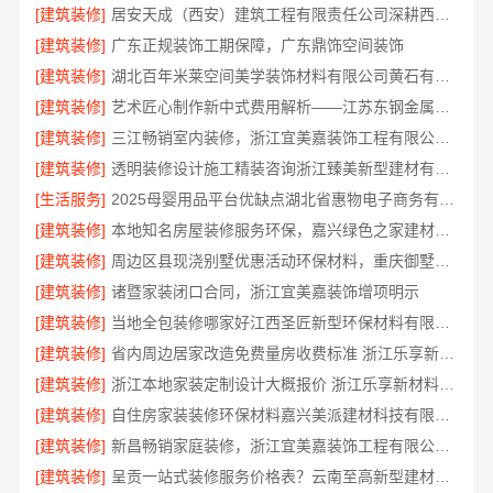
[建筑装修]
居安天成（西安）建筑工程有限责任公司深耕西安雁塔区一站式家装设计刚需房售后完善
[建筑装修]
广东正规装饰工期保障，广东鼎饰空间装饰
[建筑装修]
湖北百年米莱空间美学装饰材料有限公司黄石有设计感装修实景案例
[建筑装修]
艺术匠心制作新中式费用解析——江苏东钢金属家居有限公司
[建筑装修]
三江畅销室内装修，浙江宜美嘉装饰工程有限公司值得信赖
[建筑装修]
透明装修设计施工精装咨询浙江臻美新型建材有限公司
[生活服务]
2025母婴用品平台优缺点湖北省惠物电子商务有限公司
[建筑装修]
本地知名房屋装修服务环保，嘉兴绿色之家建材科技有限公司守护家庭健康
[建筑装修]
周边区县现浇别墅优惠活动环保材料，重庆御墅建筑材料有限公司
[建筑装修]
诸暨家装闭口合同，浙江宜美嘉装饰增项明示
[建筑装修]
当地全包装修哪家好江西圣匠新型环保材料有限公司
[建筑装修]
省内周边居家改造免费量房收费标准 浙江乐享新材料有限公司
[建筑装修]
浙江本地家装定制设计大概报价 浙江乐享新材料有限公司
[建筑装修]
自住房家装装修环保材料嘉兴美派建材科技有限公司
[建筑装修]
新昌畅销家庭装修，浙江宜美嘉装饰工程有限公司品质保证
[建筑装修]
呈贡一站式装修服务价格表？云南至高新型建材有限公司