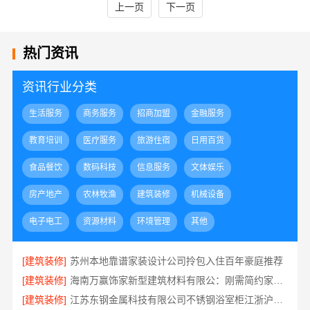
上一页
下一页
热门资讯
资讯行业分类
生活服务
商务服务
招商加盟
金融服务
教育培训
医疗服务
旅游住宿
日用百货
食品餐饮
数码科技
信息服务
文体娱乐
房产地产
农林牧渔
建筑装修
机械设备
电子电工
资源材料
环境管理
其他
[建筑装修]
苏州本地靠谱家装设计公司拎包入住百年豪庭推荐
[建筑装修]
海南万赢饰家新型建筑材料有限公：刚需简约家庭装修工期提速
[建筑装修]
江苏东钢金属科技有限公司不锈钢浴室柜江浙沪加盟