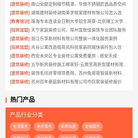
[建筑装修]
南山全屋定制细节精湛，华居不锈钢匠造品质空间
[建筑装修]
湖南建材装修湖南美学筑家建材有限公司怎么选
[教育培训]
珠海专本连读全日制大专招生简章-北京理工大学珠海学院继续教育学院
[招商加盟]
天宁家庭装修公司，常州宜居佳装饰专业团队服务
[建筑装修]
浙江乐享新材料有限公司整装一体化服务案例
[招商加盟]
光谷公寓改造极简风科技家装同城快装拎包入住
[建筑装修]
西安未央区专业装修公寓免费量房 - 居安天成
[建筑装修]
五华新房装修施工哪家好-云南至高新型建材有限公司
[建筑装修]
装饰毛坯房零增项费用，苏州兔哥哥智装新材料有限公司
[建筑装修]
苏州百年豪庭新材料有限公司市区家装装修报价
热门产品
产品行业分类
生活服务
商务服务
招商加盟
金融服务