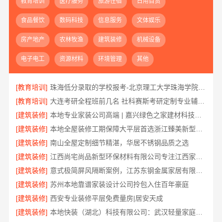
教育培训
医疗服务
旅游住宿
日用百货
食品餐饮
数码科技
信息服务
文体娱乐
房产地产
农林牧渔
建筑装修
机械设备
电子电工
资源材料
环境管理
其他
[教育培训]
珠海低分录取的学校报考-北京理工大学珠海学院继教院
[教育培训]
大连考研全程班前几名 社科赛斯考研定制专业辅导规划
[建筑装修]
本地专业家装公司高端 | 嘉兴绿色之家建材科技有限公司
[建筑装修]
本地全屋装修工期保障大平层首选浙江臻美新型建材有限公司
[建筑装修]
南山全屋定制细节精湛，华居不锈钢品质之选
[建筑装修]
江西尚宅尚品新型环保材料有限公司专注江西家装奶油风设计
[建筑装修]
意式极简屏风隔断案例，江苏东钢金属家居有限公司
[建筑装修]
苏州本地靠谱家装设计公司拎包入住百年豪庭
[建筑装修]
西安专业装修平层免费量房|居安天成
[建筑装修]
本地快装（湖北）科技有限公司：武汉轻量家庭装修新房透明报价