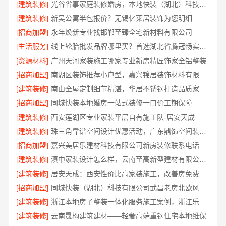
[建筑装修]
光谷省事家庭装修婚房，本地快装（湖北）科技有限公司环保省心
[建筑装修]
新吴公寓半包报价？无锡亿莱居装饰为您明细
[招商加盟]
永年焕新专业找邯郸至臻全宅新材料有限公司
[生活服务]
线上轮胎批发品牌哪里买？首选湖北省腾冠畅实业贸易有限公司
[资源材料]
广州天河家装施工哪家专业新房精匠饰家全铝整装
[招商加盟]
南湖区装饰推荐小户型，嘉兴锦居装饰材料有限公司
[建筑装修]
南山全屋定制细节精湛，华居不锈钢打造品质家
[招商加盟]
同城快装本地婚房一站式装修一口价工期保障
[建筑装修]
西安莲湖区专业家装平层自有施工队-居安天成
[建筑装修]
珠三角靠谱空间设计优惠活动，广东鼎饰空间装饰工程有限公司
[招商加盟]
嘉兴美居乐建材科技有限公司新房装修联系电话
[建筑装修]
滇中家装设计怎么样，云南至高新型建材有限公司口碑之选
[建筑装修]
居安天成：西安性价比高家装施工，改善房免费量房
[招商加盟]
同城快装（湖北）科技有限公司武昌老房北欧风装修
[建筑装修]
浙江本地房子整装一体化服务施工案例，浙江乐享新材料有限公司
[建筑装修]
云南晟构建筑建材——轻奢高端重钢住宅本地维保