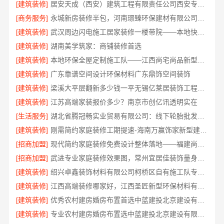
[建筑装修]
居安天成（西安）建筑工程有限责任公司西安专业装修平层免费量房
[商务服务]
永城新房装修半包，河南璟臻环保建材有限公司省心选择
[建筑装修]
武汉周边闪电施工居家装修一楼带院——本地快装（湖北）科技有限公司
[建筑装修]
湖南美学筑家：商铺装修首选
[建筑装修]
本地环保全屋定制施工队——江西尚宅尚品新型环保材料有限公司
[建筑装修]
广东靠谱空间设计环保材料广东鼎饰空间装饰
[建筑装修]
梁溪大平层翻新多少钱一平无锡亿莱居装饰工程材料有限公司报价
[建筑装修]
江苏高端家装报价多少？南京市创亿讯透明实在
[生活服务]
湖北省腾冠畅实业贸易有限公司：线下轮胎批发公司怎么做
[建筑装修]
刚需简约家庭装修工期提速-海南万赢饰家新型建筑材料有限公
[招商加盟]
现代简约家庭装修免费设计整体落地——福建尚艺空间新材料科技有限公司
[招商加盟]
武进专业家庭装修效果图，常州宜居佳装饰量身定制
[建筑装修]
绍兴卓鑫装饰材料有限公司柯桥区自有施工队专业靠谱
[建筑装修]
江西高端装修哪家好，江西圣匠新型环保材料有限公司
[建筑装修]
优秀农村建房婚房布置首选中蓝建投北京建设有限公司四川
[建筑装修]
专业农村建房婚房布置选中蓝建投北京建设有限公司四川