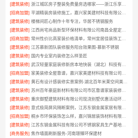
[建筑装修]
浙江城区房子整装免费量房选哪家——浙江乐享新材料有限公司
[招商加盟]
平湖精装房装修施工，嘉兴家美建材科技有限公司专业可靠
[建筑装修]
楼梯间匠心制作十年专注，华居不锈钢服务
[建筑装修]
江西尚宅尚品新型环保材料有限公司南昌全屋定制现代风格施工队
[招商加盟]
常州性价比高家装价格清单，常州宜居佳装饰工程有限公司透明报价
[建筑装修]
江苏慕新团队装修服务阳台效果图-慕新不锈钢
[建筑装修]
国内专业室内装修怎么样圣匠
[建筑装修]
武汉轻量家庭装修新房本地快装（湖北）科技有限公司
[招商加盟]
家美装修全屋靠谱，嘉兴家美建材科技有限公司服务放心
[建筑装修]
黄石有设计感装修实景案例-湖北百年米莱空间美学装饰材料有限公司
[建筑装修]
苏州百年豪庭新材料有限公司市区靠谱家装装修多少钱拎包入住
[建筑装修]
重庆御墅建筑材料有限公司现浇别墅优惠活动环保材料
[建筑装修]
意式极简屏风隔断案例，江苏东钢金属家居有限公司
[招商加盟]
桐乡市环保装饰怎么样，嘉兴锦居装饰材料有限公司材料环保达标
[建筑装修]
江苏东钢金属科技有限公司不锈钢家具生产基地好不好
[商务服务]
焦作墙面刷新服务-河南璟臻环保建材