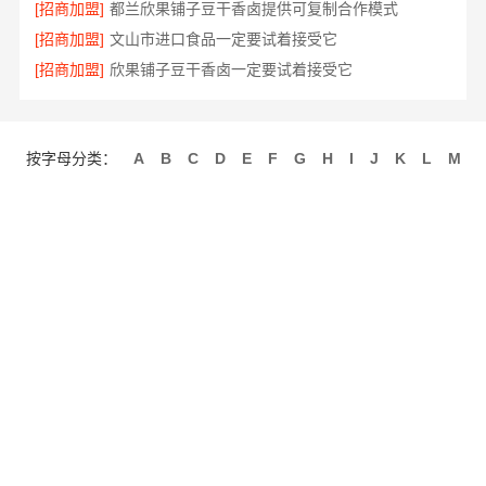
[招商加盟]
都兰欣果铺子豆干香卤提供可复制合作模式
[招商加盟]
文山市进口食品一定要试着接受它
[招商加盟]
欣果铺子豆干香卤一定要试着接受它
按字母分类：
A
B
C
D
E
F
G
H
I
J
K
L
M
N
O
P
Q
R
S
T
U
V
W
X
Y
Z
关于我们
联系我们
招商服务
使用协议
版权隐私
最近更新
网站地图
发布信息
免费注册
手机网站
客服微信
Copyright © 2010-2020 027采购网 版权所有