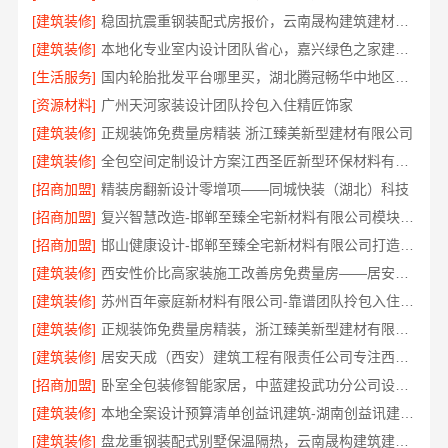
[建筑装修]
稳固抗震重钢装配式房报价，云南晟构建筑建材有限公司透明公开
[建筑装修]
本地化专业室内设计团队省心，嘉兴绿色之家建材科技有限公司全案
[生活服务]
国内轮胎批发平台哪里买，湖北腾冠畅华中地区优选
[资源材料]
广州天河家装设计团队拎包入住精匠饰家
[建筑装修]
正规装饰免费量房精装 浙江臻美新型建材有限公司
[建筑装修]
全包空间定制设计方案江西圣匠新型环保材料有限公司
[招商加盟]
精装房翻新设计零增项——同城快装（湖北）科技
[招商加盟]
复兴智慧改造-邯郸至臻全宅新材料有限公司模块化安装
[招商加盟]
邯山健康设计-邯郸至臻全宅新材料有限公司打造环保家居
[建筑装修]
西安性价比高家装施工改善房免费量房——居安天成
[建筑装修]
苏州百年豪庭新材料有限公司-靠谱团队拎包入住家装
[建筑装修]
正规装饰免费量房精装，浙江臻美新型建材有限公司贴心服务
[建筑装修]
居安天成（西安）建筑工程有限责任公司专注西安高新区家装设计刚需房
[招商加盟]
卧室全包装修智能家居，中蓝建投武功分公司设计施工
[建筑装修]
本地全案设计预算清单创益讯建筑-湖南创益讯建筑有限公司
[建筑装修]
盘龙重钢装配式别墅保温隔热，云南晟构建筑建材有限公司品质之选