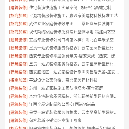
[建筑装修]
住宅装潢快速施工实景案例-顶派全铝高端定制
[招商加盟]
平湖精装房装修施工，嘉兴家美建材科技标准工艺
[招商加盟]
武进专业家庭装修效果图——常州宜居佳装饰工程有限公司
[招商加盟]
现代简约家庭装修免费设计整体落地-福建尚艺空间新材料
[建筑装修]
宜昌专业装修公司口碑怎么样？湖北百年米莱空间美学装饰材料有限公司
[建筑装修]
呈贡一站式装修服务价格表？云南至高新型建材有限公司
[建筑装修]
西安专业装修平层免费量房-居安天成（西安）建筑工程有限责任公司
[建筑装修]
呈贡一站式装修服务价格表，云南至高新型建材有限公司
[建筑装修]
西安雁塔区一站式家装设计刚需房售后完善-居安天成（西安）建筑工程有限责任公司
[招商加盟]
平湖设计公寓价格，嘉兴家美建材科技
[建筑装修]
苏州一站式家装施工团队毛坯房-百年豪庭
[建筑装修]
本地住宅装修质保精装，浙江臻美新型建材有限公司放心选
[建筑装修]
江西全屋定制简欧公司-江西尚宅尚品
[建筑装修]
呈贡一站式装修服务价格表，云南至高新型建材有限公司
[建筑装修]
句容慕新不锈钢卧室施工哪家
[招商加盟]
旧房室内家装自有工厂整体落地-福建尚艺空间新材料科技有限公司