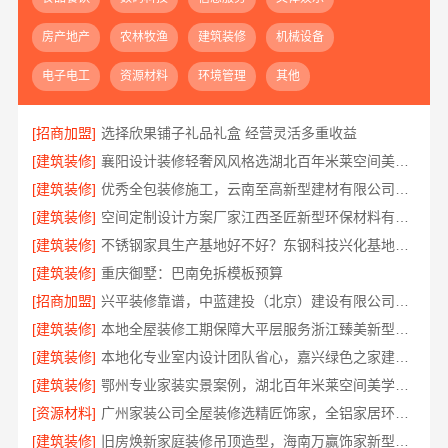
房产地产
农林牧渔
建筑装修
机械设备
电子电工
资源材料
环境管理
其他
[招商加盟]
选择欣果铺子礼品礼盒 经营灵活多重收益
[建筑装修]
襄阳设计装修轻奢风风格选湖北百年米莱空间美学装饰材料有限公司
[建筑装修]
优秀全包装修施工，云南至高新型建材有限公司标准化团队全程管控
[建筑装修]
空间定制设计方案厂家江西圣匠新型环保材料有限公司
[建筑装修]
不锈钢家具生产基地好不好？东钢科技兴化基地探厂
[建筑装修]
重庆御墅：巴南免拆模板预算
[招商加盟]
兴平装修靠谱，中蓝建投（北京）建设有限公司武功分公司口碑佳
[建筑装修]
本地全屋装修工期保障大平层服务浙江臻美新型建材有限公司
[建筑装修]
本地化专业室内设计团队省心，嘉兴绿色之家建材科技全程托管
[建筑装修]
鄂州专业家装实景案例，湖北百年米莱空间美学装饰材料有限公司
[资源材料]
广州家装公司全屋装修选精匠饰家，全铝家居环保零甲醛
[建筑装修]
旧房焕新家庭装修吊顶造型，海南万赢饰家新型建筑材料有限公司美学设计