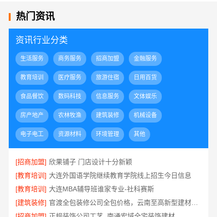
热门资讯
资讯行业分类
生活服务
商务服务
招商加盟
金融服务
教育培训
医疗服务
旅游住宿
日用百货
食品餐饮
数码科技
信息服务
文体娱乐
房产地产
农林牧渔
建筑装修
机械设备
电子电工
资源材料
环境管理
其他
[招商加盟]
欣果铺子 门店设计十分新颖
[教育培训]
大连外国语学院继续教育学院线上招生今日信息
[教育培训]
大连MBA辅导班谁家专业-社科赛斯
[建筑装修]
官渡全包装修公司全包价格，云南至高新型建材有限公司
[招商加盟]
正规装饰公司工艺_南通宏域全宅装饰建材