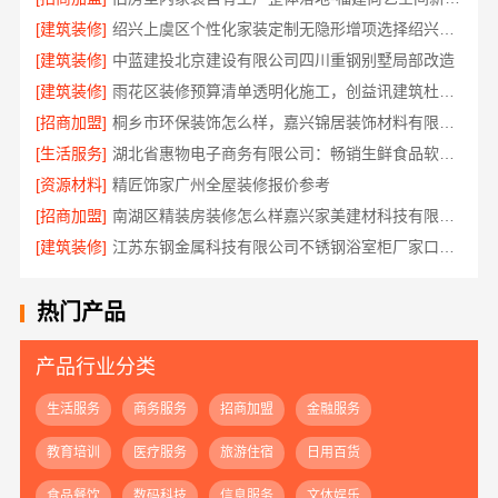
[建筑装修]
绍兴上虞区个性化家装定制无隐形增项选择绍兴卓鑫装饰材料有限公司
[建筑装修]
中蓝建投北京建设有限公司四川重钢别墅局部改造
[建筑装修]
雨花区装修预算清单透明化施工，创益讯建筑杜绝增项
[招商加盟]
桐乡市环保装饰怎么样，嘉兴锦居装饰材料有限公司材料可靠
[生活服务]
湖北省惠物电子商务有限公司：畅销生鲜食品软件功能
[资源材料]
精匠饰家广州全屋装修报价参考
[招商加盟]
南湖区精装房装修怎么样嘉兴家美建材科技有限公司帮您解答
[建筑装修]
江苏东钢金属科技有限公司不锈钢浴室柜厂家口碑如何
热门产品
产品行业分类
生活服务
商务服务
招商加盟
金融服务
教育培训
医疗服务
旅游住宿
日用百货
食品餐饮
数码科技
信息服务
文体娱乐