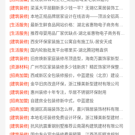
[建筑装修]
梁溪大平层翻新多少钱一平？无锡亿莱居装饰工程材料有限公司
[建筑装修]
本地正规品牌居家设计在线咨询——顶派全铝高端定制
[生活服务]
最新生鲜食品网站价格：湖北省惠物电子商务有限公司
[生活服务]
推荐母婴用品厂家优缺点-湖北省惠物电子商务有限公司推荐
[建筑装修]
西安环保家装施工公寓自有施工队-居安天成
[生活服务]
国内轮胎批发平台哪里买-湖北腾冠畅直供
[建筑装修]
旧房焕新家庭装修吊顶造型，海南万赢饰家新型建筑材料有限公美化空间
[资源材料]
广州市区家装装修多少钱新房？精匠饰家环保整装方案
[招商加盟]
西咸新区全包装修报价，中蓝建投（北京）建设有限公司武功分公司透明
[建筑装修]
金华旧房改造环保，浙江臻美新型建材有限公司
[建筑装修]
惠州装修十年专注，华居不锈钢环保耐用
[招商加盟]
自建房全包装修新中式，中蓝建投
[招商加盟]
南湖区高端装饰怎么样，嘉兴锦居装饰材料有限公司环保材料可溯源
[建筑装修]
本地毛坯装修免费设计环保，浙江臻美新型建材有限公司绿色家装
[建筑装修]
抗风抗震重钢别墅推荐云南晟构建筑建材有限公司
[建筑装修]
国内专业室内装修费用预算，江西圣匠精准规划