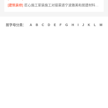
[建筑装修]
匠心施工家装施工对接渠道宁波雅美和居建材科技有限公司
按字母分类：
A
B
C
D
E
F
G
H
I
J
K
L
M
N
O
P
Q
R
S
T
U
V
W
X
Y
Z
关于我们
联系我们
招商服务
使用协议
版权隐私
最近更新
网站地图
发布信息
免费注册
手机网站
客服微信
Copyright © 2010-2020 027采购网 版权所有
备案号：
鄂ICP备15001132号-11