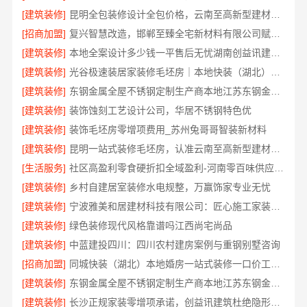
[建筑装修]
昆明全包装修设计全包价格，云南至高新型建材有限公司
[招商加盟]
复兴智慧改造，邯郸至臻全宅新材料有限公司赋能居住新体验
[建筑装修]
本地全案设计多少钱一平售后无忧湖南创益讯建筑有限公司
[建筑装修]
光谷极速装居家装修毛坯房｜本地快装（湖北）科技有限公司全屋定制整装方案
[建筑装修]
东钢金属全屋不锈钢定制生产商本地江苏东钢金属科技有限公司
[建筑装修]
装饰蚀刻工艺设计公司，华居不锈钢特色优
[建筑装修]
装饰毛坯房零增项费用_苏州兔哥哥智装新材料
[建筑装修]
昆明一站式装修毛坯房，认准云南至高新型建材有限公司
[生活服务]
社区高盈利零食硬折扣全域盈利-河南零百味供应链有限公司
[建筑装修]
乡村自建居室装修水电规整，万赢饰家专业无忧
[建筑装修]
宁波雅美和居建材科技有限公司：匠心施工家装改造二手房改造
[建筑装修]
绿色装修现代风格靠谱吗江西尚宅尚品
[建筑装修]
中蓝建投四川：四川农村建房案例与重钢别墅咨询
[招商加盟]
同城快装（湖北）本地婚房一站式装修一口价工期保障
[建筑装修]
东钢金属全屋不锈钢定制生产商本地江苏东钢金属科技有限公司
[建筑装修]
长沙正规家装零增项承诺，创益讯建筑杜绝隐形消费