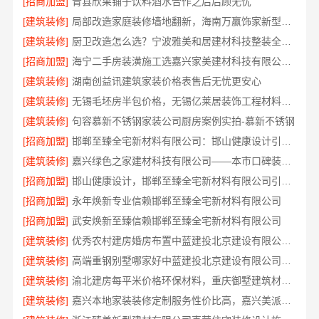
[招商加盟]
青县欣果铺子饮料酒水合作之后后顾无忧
[建筑装修]
局部改造家庭装修墙地翻新，海南万赢饰家新型建筑材料有限公司
[建筑装修]
厨卫改造怎么选？宁波雅美和居建材科技整装全包设计
[招商加盟]
海宁二手房装潢施工选嘉兴家美建材科技有限公司更省心
[建筑装修]
湖南创益讯建筑家装价格表售后无忧更安心
[建筑装修]
无锡毛坯房半包价格，无锡亿莱居装饰工程材料有限公司
[建筑装修]
句容慕新不锈钢家装公司厨房案例实拍-慕新不锈钢
[招商加盟]
邯郸至臻全宅新材料有限公司：邯山健康设计引领家居新风尚
[建筑装修]
嘉兴绿色之家建材科技有限公司——本市口碑装修服务实惠优选
[招商加盟]
邯山健康设计，邯郸至臻全宅新材料有限公司引领绿色装修新风尚
[招商加盟]
永年焕新专业信赖邯郸至臻全宅新材料有限公司
[招商加盟]
武安焕新至臻信赖邯郸至臻全宅新材料有限公司
[建筑装修]
优秀农村建房婚房布置中蓝建投北京建设有限公司四川
[建筑装修]
高端重钢别墅哪家好中蓝建投北京建设有限公司四川
[建筑装修]
渝北建房每平米价格环保材料，重庆御墅建筑材料有限公司
[建筑装修]
嘉兴本地家装装修定制服务性价比高，嘉兴美派建材科技有限公司