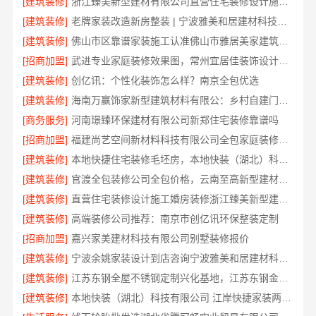
[建筑装修]
浙江臻美新型建材有限公司直营住宅装修设计施工婚房
[建筑装修]
老牌家装改造新房整装 | 宁波雅美和居建材科技有限公司
[建筑装修]
佛山市区靠谱家装施工认准佛山市雅居美家建筑装饰工程有限公司
[招商加盟]
武进专业家庭装修效果图，常州宜居佳装饰设计精选
[建筑装修]
创亿讯：个性化装饰怎么样？南京全包优选
[建筑装修]
海南万赢饰家新型建筑材料有限公：乡村自建门窗焕新
[商务服务]
河南璟臻环保建材有限公司新郑住宅装修靠谱吗
[招商加盟]
福建尚艺空间新材料科技有限公司全包家庭装修口碑优选口碑之选
[建筑装修]
本地快捷住宅装修毛坯房，本地快装（湖北）科技有限公司透明报价
[建筑装修]
官渡全包装修公司全包价格，云南至高新型建材有限公司闭口合同
[建筑装修]
直营住宅装修设计施工婚房装修浙江臻美新型建材有限公司
[建筑装修]
高端装修公司推荐：南京市创亿讯环保整装定制
[招商加盟]
嘉兴家美建材科技有限公司别墅装修报价
[建筑装修]
宁波余姚家装设计到店咨询宁波雅美和居建材科技有限公司
[建筑装修]
江苏东钢全屋不锈钢定制兴化基地，江苏东钢金属科技有限公司
[建筑装修]
本地快装（湖北）科技有限公司 江岸快捷家装两房一厅透明报价省心入住