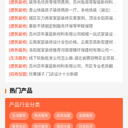
[建筑装修]
装饰毛坯房零增项费用，苏州兔哥哥智装新材料透明预算无套路
[建筑装修]
青山快装房子装修两房一厅，本地快装（湖北）科技有限公司模块化高效施工
[建筑装修]
城区实力商家家庭装修实景案例，顶派全铝高端定制
[建筑装修]
慕新不锈钢定制服务环保零甲醛保障
[建筑装修]
苏州百年豪庭新材料有限公司相城一站式家装设计价
[建筑装修]
云南家庭装修设计全包价格，云南至高新型建材有限公司
[商务服务]
洛阳居室装修推荐河南璟臻环保建材有限公司一站式服务
[生活服务]
线下轮胎批发公司怎么做-湖北省腾冠畅实业贸易有限公司诚信合作
[建筑装修]
苏州百年豪庭新材料有限公司，市区专业老房翻新报价
[招商加盟]
欣果铺子 门店设计十分新颖
热门产品
产品行业分类
生活服务
商务服务
招商加盟
金融服务
教育培训
医疗服务
旅游住宿
日用百货