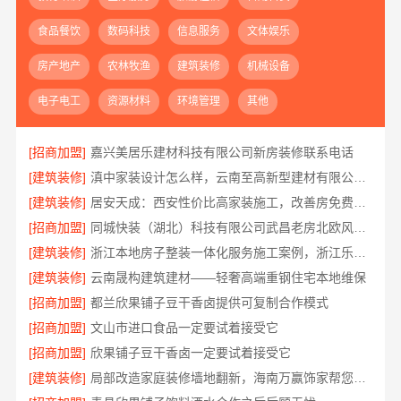
食品餐饮
数码科技
信息服务
文体娱乐
房产地产
农林牧渔
建筑装修
机械设备
电子电工
资源材料
环境管理
其他
[招商加盟]
嘉兴美居乐建材科技有限公司新房装修联系电话
[建筑装修]
滇中家装设计怎么样，云南至高新型建材有限公司口碑之选
[建筑装修]
居安天成：西安性价比高家装施工，改善房免费量房
[招商加盟]
同城快装（湖北）科技有限公司武昌老房北欧风装修
[建筑装修]
浙江本地房子整装一体化服务施工案例，浙江乐享新材料有限公司
[建筑装修]
云南晟构建筑建材——轻奢高端重钢住宅本地维保
[招商加盟]
都兰欣果铺子豆干香卤提供可复制合作模式
[招商加盟]
文山市进口食品一定要试着接受它
[招商加盟]
欣果铺子豆干香卤一定要试着接受它
[建筑装修]
局部改造家庭装修墙地翻新，海南万赢饰家帮您焕新