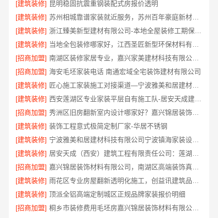
[建筑装修]
昆明稳固抗震重钢装配式房报价透明
[建筑装修]
苏州相城靠谱家装就近服务，苏州百年豪庭新材料有限公司品质装修
[建筑装修]
浙江臻美新型建材有限公司-本地全屋装修工期保障大平层
[建筑装修]
当地全包装修哪家好，江西圣匠新型环保材料有限公司
[招商加盟]
南湖区装修家居专业，嘉兴家美建材科技有限公司品质保障
[招商加盟]
海安毛坯家装电话 南通宏域全宅装饰建材有限公司
[建筑装修]
匠心施工家装施工对接渠道—宁波雅美和居建材科技有限公司
[建筑装修]
西安莲湖区专业家装平层自有施工队-居安天成建筑工程
[招商加盟]
秀洲区旧房翻新室内设计哪家好？嘉兴锦居装饰材料有限公司靠谱
[建筑装修]
装饰工程意式极简定制厂家-华居不锈钢
[建筑装修]
宁波雅美和居建材科技有限公司宁波镇海家装设计合作联系方式
[建筑装修]
居安天成（西安）建筑工程有限责任公司：莲湖区专业家装平层
[招商加盟]
嘉兴锦居装饰材料有限公司，南湖区高端装饰真实评测
[建筑装修]
雨花区专业房屋翻新透明化施工，创益讯建筑品质保障
[建筑装修]
顶派全铝高端定制城区正规品牌家装报价明细
[招商加盟]
桐乡市装修费用毛坯房嘉兴锦居装饰材料有限公司闭口合同透明报价