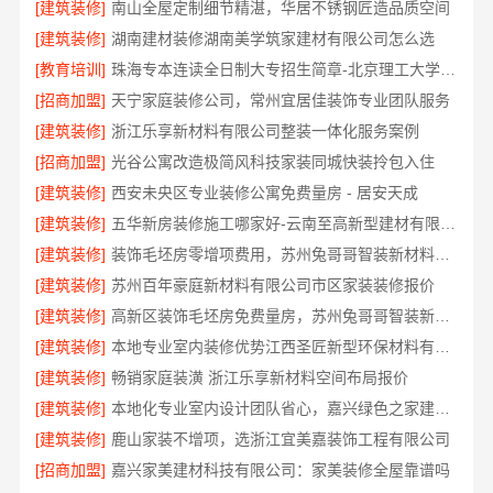
[建筑装修]
南山全屋定制细节精湛，华居不锈钢匠造品质空间
[建筑装修]
湖南建材装修湖南美学筑家建材有限公司怎么选
[教育培训]
珠海专本连读全日制大专招生简章-北京理工大学珠海学院继续教育学院
[招商加盟]
天宁家庭装修公司，常州宜居佳装饰专业团队服务
[建筑装修]
浙江乐享新材料有限公司整装一体化服务案例
[招商加盟]
光谷公寓改造极简风科技家装同城快装拎包入住
[建筑装修]
西安未央区专业装修公寓免费量房 - 居安天成
[建筑装修]
五华新房装修施工哪家好-云南至高新型建材有限公司
[建筑装修]
装饰毛坯房零增项费用，苏州兔哥哥智装新材料有限公司
[建筑装修]
苏州百年豪庭新材料有限公司市区家装装修报价
[建筑装修]
高新区装饰毛坯房免费量房，苏州兔哥哥智装新材料有限公司贴心前期服务
[建筑装修]
本地专业室内装修优势江西圣匠新型环保材料有限公司领先
[建筑装修]
畅销家庭装潢 浙江乐享新材料空间布局报价
[建筑装修]
本地化专业室内设计团队省心，嘉兴绿色之家建材科技有限公司
[建筑装修]
鹿山家装不增项，选浙江宜美嘉装饰工程有限公司
[招商加盟]
嘉兴家美建材科技有限公司：家美装修全屋靠谱吗