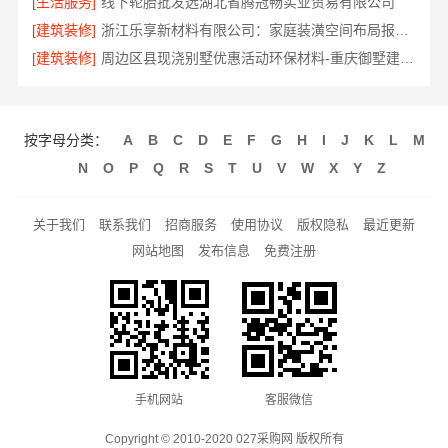
[生活服务]
线下轮胎批发选湖北省腾冠畅实业贸易有限公司
[建筑装修]
浙江乐享新材料有限公司：家庭装潢空间布局报价参考
[建筑装修]
周边区县现浇别墅优惠活动环保材料-重庆御墅建筑材料有限公司
按字母分类：
A
B
C
D
E
F
G
H
I
J
K
L
M
N
O
P
Q
R
S
T
U
V
W
X
Y
Z
关于我们
联系我们
招商服务
使用协议
版权隐私
最近更新
网站地图
发布信息
免费注册
手机网站
客服微信
Copyright © 2010-2020 027采购网 版权所有