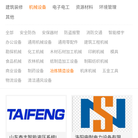
建筑装修
机械设备
电子电工
资源材料
环境管理
其他
全部
安全防伪
安保器材
防盗报警
消防交通
智能楼宇
办公设备
通用机械设备
通用零配件
建筑工程机械
勘探机械
化工机械
木材石材加工机械
印刷机械
模具
食品机械
农林机械
纸制造加工设备
制鞋纺织机械
商业设备
制药设备
冶炼铸造设备
机床机械
五金工具
物流设备
清洁通风设备
山东泰丰智能液压系统|液压泵站|电机泵组|液压站|液压控制系统
洛阳申耐电力设备有限公司