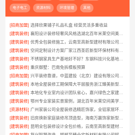
电子电工
资源材料
环境管理
其他
[招商加盟]
选择欣果铺子礼品礼盒 经营灵活多重收益
[建筑装修]
襄阳设计装修轻奢风风格选湖北百年米莱空间美学装饰材料有限公司
[建筑装修]
优秀全包装修施工，云南至高新型建材有限公司标准化团队全程管控
[建筑装修]
空间定制设计方案厂家江西圣匠新型环保材料有限公司
[建筑装修]
不锈钢家具生产基地好不好？东钢科技兴化基地探厂
[建筑装修]
重庆御墅：巴南免拆模板预算
[招商加盟]
兴平装修靠谱，中蓝建投（北京）建设有限公司武功分公司口碑佳
[建筑装修]
本地全屋装修工期保障大平层服务浙江臻美新型建材有限公司
[建筑装修]
本地化专业室内设计团队省心，嘉兴绿色之家建材科技全程托管
[建筑装修]
鄂州专业家装实景案例，湖北百年米莱空间美学装饰材料有限公司
[资源材料]
广州家装公司全屋装修选精匠饰家，全铝家居环保零甲醛
[建筑装修]
旧房焕新家庭装修吊顶造型，海南万赢饰家新型建筑材料有限公司美学设计
[建筑装修]
昆明全包装修设计全包价格，云南至高新型建材有限公司
[招商加盟]
复兴智慧改造，邯郸至臻全宅新材料有限公司赋能居住新体验