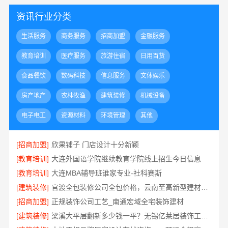
资讯行业分类
生活服务
商务服务
招商加盟
金融服务
教育培训
医疗服务
旅游住宿
日用百货
食品餐饮
数码科技
信息服务
文体娱乐
房产地产
农林牧渔
建筑装修
机械设备
电子电工
资源材料
环境管理
其他
[招商加盟]
欣果铺子 门店设计十分新颖
[教育培训]
大连外国语学院继续教育学院线上招生今日信息
[教育培训]
大连MBA辅导班谁家专业-社科赛斯
[建筑装修]
官渡全包装修公司全包价格，云南至高新型建材有限公司
[招商加盟]
正规装饰公司工艺_南通宏域全宅装饰建材
[建筑装修]
梁溪大平层翻新多少钱一平？无锡亿莱居装饰工程材料有限公司