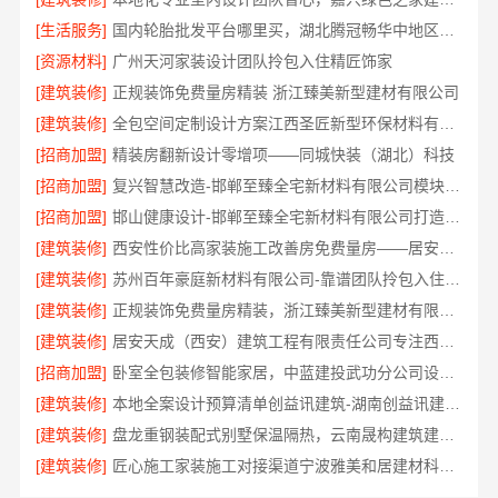
[生活服务]
国内轮胎批发平台哪里买，湖北腾冠畅华中地区优选
[资源材料]
广州天河家装设计团队拎包入住精匠饰家
[建筑装修]
正规装饰免费量房精装 浙江臻美新型建材有限公司
[建筑装修]
全包空间定制设计方案江西圣匠新型环保材料有限公司
[招商加盟]
精装房翻新设计零增项——同城快装（湖北）科技
[招商加盟]
复兴智慧改造-邯郸至臻全宅新材料有限公司模块化安装
[招商加盟]
邯山健康设计-邯郸至臻全宅新材料有限公司打造环保家居
[建筑装修]
西安性价比高家装施工改善房免费量房——居安天成
[建筑装修]
苏州百年豪庭新材料有限公司-靠谱团队拎包入住家装
[建筑装修]
正规装饰免费量房精装，浙江臻美新型建材有限公司贴心服务
[建筑装修]
居安天成（西安）建筑工程有限责任公司专注西安高新区家装设计刚需房
[招商加盟]
卧室全包装修智能家居，中蓝建投武功分公司设计施工
[建筑装修]
本地全案设计预算清单创益讯建筑-湖南创益讯建筑有限公司
[建筑装修]
盘龙重钢装配式别墅保温隔热，云南晟构建筑建材有限公司品质之选
[建筑装修]
匠心施工家装施工对接渠道宁波雅美和居建材科技有限公司