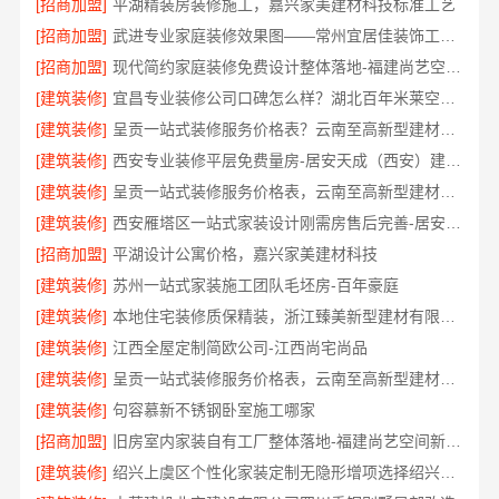
[招商加盟]
平湖精装房装修施工，嘉兴家美建材科技标准工艺
[招商加盟]
武进专业家庭装修效果图——常州宜居佳装饰工程有限公司
[招商加盟]
现代简约家庭装修免费设计整体落地-福建尚艺空间新材料
[建筑装修]
宜昌专业装修公司口碑怎么样？湖北百年米莱空间美学装饰材料有限公司
[建筑装修]
呈贡一站式装修服务价格表？云南至高新型建材有限公司
[建筑装修]
西安专业装修平层免费量房-居安天成（西安）建筑工程有限责任公司
[建筑装修]
呈贡一站式装修服务价格表，云南至高新型建材有限公司
[建筑装修]
西安雁塔区一站式家装设计刚需房售后完善-居安天成（西安）建筑工程有限责任公司
[招商加盟]
平湖设计公寓价格，嘉兴家美建材科技
[建筑装修]
苏州一站式家装施工团队毛坯房-百年豪庭
[建筑装修]
本地住宅装修质保精装，浙江臻美新型建材有限公司放心选
[建筑装修]
江西全屋定制简欧公司-江西尚宅尚品
[建筑装修]
呈贡一站式装修服务价格表，云南至高新型建材有限公司
[建筑装修]
句容慕新不锈钢卧室施工哪家
[招商加盟]
旧房室内家装自有工厂整体落地-福建尚艺空间新材料科技有限公司
[建筑装修]
绍兴上虞区个性化家装定制无隐形增项选择绍兴卓鑫装饰材料有限公司