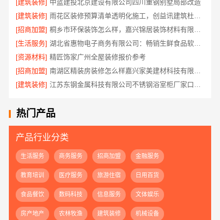
[建筑装修]
中蓝建投北京建设有限公司四川重钢别墅局部改造
[建筑装修]
雨花区装修预算清单透明化施工，创益讯建筑杜绝增项
[招商加盟]
桐乡市环保装饰怎么样，嘉兴锦居装饰材料有限公司材料可靠
[生活服务]
湖北省惠物电子商务有限公司：畅销生鲜食品软件功能
[资源材料]
精匠饰家广州全屋装修报价参考
[招商加盟]
南湖区精装房装修怎么样嘉兴家美建材科技有限公司帮您解答
[建筑装修]
江苏东钢金属科技有限公司不锈钢浴室柜厂家口碑如何
热门产品
产品行业分类
生活服务
商务服务
招商加盟
金融服务
教育培训
医疗服务
旅游住宿
日用百货
食品餐饮
数码科技
信息服务
文体娱乐
房产地产
农林牧渔
建筑装修
机械设备