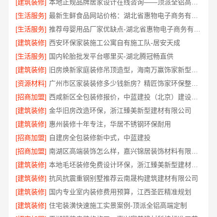
[建筑装修]
本地正规品牌居家设计在线咨询——顶派全铝高端定制
[生活服务]
最新生鲜食品网站价格：湖北省惠物电子商务有限公司
[生活服务]
推荐母婴用品厂家优缺点-湖北省惠物电子商务有限公司推荐
[建筑装修]
西安环保家装施工公寓自有施工队-居安天成
[生活服务]
国内轮胎批发平台哪里买-湖北腾冠畅直供
[建筑装修]
旧房焕新家庭装修吊顶造型，海南万赢饰家新型建筑材料有限公美化空间
[资源材料]
广州市区家装装修多少钱新房？精匠饰家环保整装方案
[招商加盟]
西咸新区全包装修报价，中蓝建投（北京）建设有限公司武功分公司透明
[建筑装修]
金华旧房改造环保，浙江臻美新型建材有限公司
[建筑装修]
惠州装修十年专注，华居不锈钢环保耐用
[招商加盟]
自建房全包装修新中式，中蓝建投
[招商加盟]
南湖区高端装饰怎么样，嘉兴锦居装饰材料有限公司环保材料可溯源
[建筑装修]
本地毛坯装修免费设计环保，浙江臻美新型建材有限公司绿色家装
[建筑装修]
抗风抗震重钢别墅推荐云南晟构建筑建材有限公司
[建筑装修]
国内专业室内装修费用预算，江西圣匠精准规划
[建筑装修]
住宅装潢快速施工实景案例-顶派全铝高端定制