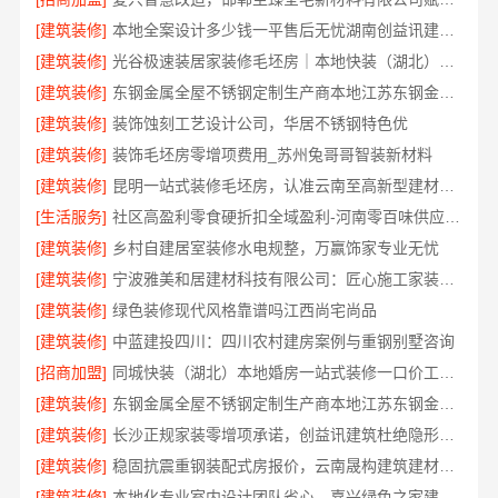
[建筑装修]
本地全案设计多少钱一平售后无忧湖南创益讯建筑有限公司
[建筑装修]
光谷极速装居家装修毛坯房｜本地快装（湖北）科技有限公司全屋定制整装方案
[建筑装修]
东钢金属全屋不锈钢定制生产商本地江苏东钢金属科技有限公司
[建筑装修]
装饰蚀刻工艺设计公司，华居不锈钢特色优
[建筑装修]
装饰毛坯房零增项费用_苏州兔哥哥智装新材料
[建筑装修]
昆明一站式装修毛坯房，认准云南至高新型建材有限公司
[生活服务]
社区高盈利零食硬折扣全域盈利-河南零百味供应链有限公司
[建筑装修]
乡村自建居室装修水电规整，万赢饰家专业无忧
[建筑装修]
宁波雅美和居建材科技有限公司：匠心施工家装改造二手房改造
[建筑装修]
绿色装修现代风格靠谱吗江西尚宅尚品
[建筑装修]
中蓝建投四川：四川农村建房案例与重钢别墅咨询
[招商加盟]
同城快装（湖北）本地婚房一站式装修一口价工期保障
[建筑装修]
东钢金属全屋不锈钢定制生产商本地江苏东钢金属科技有限公司
[建筑装修]
长沙正规家装零增项承诺，创益讯建筑杜绝隐形消费
[建筑装修]
稳固抗震重钢装配式房报价，云南晟构建筑建材有限公司透明公开
[建筑装修]
本地化专业室内设计团队省心，嘉兴绿色之家建材科技有限公司全案