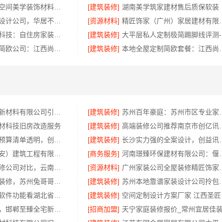
湖北百年米莱空间美学装饰材料有限公司鄂州有设计感装修实景案例
[建筑装修]
湖南美学筑家建材售后质保软装
装饰蚀刻工艺设计公司，华居不锈钢定制独特风格
[资源材料]
精匠饰家（广州）家居建材
嘉兴美派建材科技：自住房家装装修环保材料优选商
[建筑装修]
大
江西全屋定制简欧公司：江西尚宅尚品新型环保材料有限公司
[建筑装修]
本地全屋定制简欧套餐
邯郸至臻全宅新材料有限公司引领全宅焕新环保材料
[建筑装修]
苏州百年豪庭：苏
材科技旧房改造服务
[建筑装修]
高端装修公司推荐南
本地全案设计预算清单透明，创益讯建筑放心
[建筑装修]
长沙实力强的全案
居安天成（西安）建筑工程有限责任公司西安城区一站式毛坯房施工
[商务服务]
河南璟臻环保建材有
五华一站式装修公司对比，云南至高新型建材有限公司值得选择
[资源材料]
广州家装公司全屋
毛坯房零增项装修，苏州兔哥哥智装透明报价
[建筑装修]
苏州本地靠谱家装设计公司
畅销生鲜食品软件功能看湖北省惠物电子商务有限公司
[建筑装修]
空间定
复兴智慧改造，邯郸至臻全宅新材料有限公司重塑空间美学
[招商加盟]