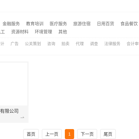
湖南美学筑家建材有限公司老房翻新，0增项闭口合同
推荐
江西圣匠新型环保材料有限公司提供全包空间定制设计方案
苏州百年豪庭：苏州市区专
推荐
金融服务
教育培训
医疗服务
旅游住宿
日用百货
食品餐饮
匠心制作新中式设计公司，华居不锈钢传承东方美学
推荐
电工
资源材料
环境管理
其他
设计
广告
公关策划
咨询
拍卖
代理
调查
法律服务
会计审
有限公司
首页
上一页
1
下一页
尾页