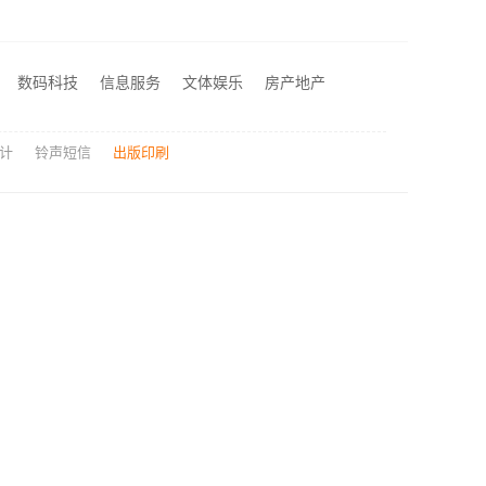
邯郸至臻全宅新材料有限公司引领全宅焕新环保材料
业家装装修多少钱
数码科技
信息服务
文体娱乐
房产地产
嘉兴锦居装饰材料有限公司桐乡市毛坯房装修费用
计
铃声短信
出版印刷