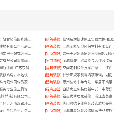
东钢金属家居：轻奢极简踢脚线是什么材质
[建筑装修]
住
湖南美学筑家建材有限公司老房翻新，0增项闭口合同
[建筑装修]
江西圣匠新型环保材料
同城快装：本地婚房一站式装修，一口价工期有保障
[招商加盟]
嘉兴美居乐新房装修空间规划案
湖南创益讯建筑有限公司提供雨花区专业房屋翻新透明化施工
[招商加盟]
同城快装：武昌
大平层极简踢脚线评测-江苏东钢金属家居有限公司
[建筑装修]
空间定制设计方案厂家
光谷省事家庭装修婚房，本地快装（湖北）科技有限公司环保材料环保入住
[建筑装修]
长沙正规家装零增项
浙江乐享新材料有限公司优秀家庭装潢家装基础工程施工案例
[建筑装修]
惠州装修十年专注
嘉兴本地家装服务专业施工靠谱商家，嘉兴美派建材科技有限公司自有班组
[招商加盟]
自建房全包装修新
嘉兴绿色之家建材科技有限公司：同城口碑家装机构实惠
[建筑装修]
新昌优秀居家装修，浙
永城新房装修半包，河南璟臻环保建材有限公司透明省心
[建筑装修]
佛山顺德专业
昆明全包装修设计全包价格，选云南至高新型建材有限公司
[招商加盟]
同城快装急装装修哪家快品质施