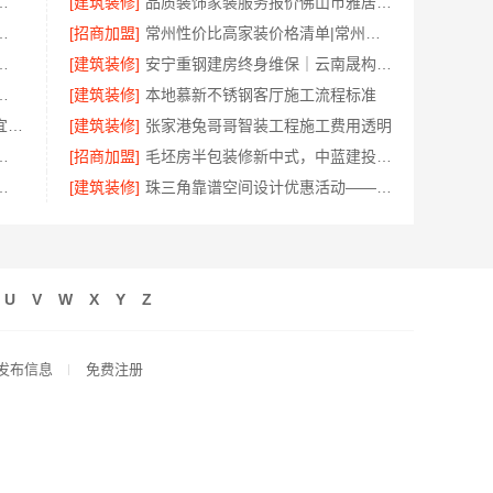
公司大平层私人定制极简踢脚线评测
[建筑装修]
品质装饰家装服务报价佛山市雅居美家建筑装饰工程有限公司
限公司——桐乡毛坯房装修费用
[招商加盟]
常州性价比高家装价格清单|常州宜居佳装饰一站式全包服务
装平层自有施工队-居安天成
[建筑装修]
安宁重钢建房终身维保｜云南晟构建筑建材
，本地快装（湖北）科技有限公司闪电完工
[建筑装修]
本地慕新不锈钢客厅施工流程标准
常州优秀新房装修效果图 - 常州宜居佳装饰工程有限公司设计案例
[建筑装修]
张家港兔哥哥智装工程施工费用透明
果脯让你荣光重新焕发
[招商加盟]
毛坯房半包装修新中式，中蓝建投（北京）建设有限公司武功分公司
兴家美建材科技有限公司一站式全包
[建筑装修]
珠三角靠谱空间设计优惠活动——广东鼎饰空间装饰工程有限公司
U
V
W
X
Y
Z
发布信息
免费注册