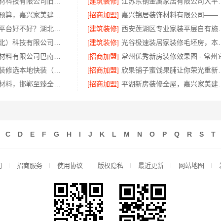
嘉兴美居乐建材科技有限公司旧房改造口碑之选
[建筑装修]
江苏东钢金属家居有限
嘉善改造施工预算，嘉兴家美建材科技透明报价
[招商加盟]
嘉兴锦居装饰材料有
便宜数码家电平台好不好？湖北省惠物电子商务有限公司评测
[建筑装修]
西安莲湖区专业家
同城快装（湖北）科技有限公司急装快品质施工放心
[建筑装修]
光谷极速装居家装修毛坯房
重庆御墅建筑材料有限公司巴南免拆模板造价预算抗震防风
[招商加盟]
江汉省事老房装修选本地快装（湖北）科技
[招商加盟]
欣果铺子蜜饯
全宅焕新环保材料，邯郸至臻全宅新材料有限公司提供零醛方案
[招商加盟]
平湖新房装修全屋，嘉
C
D
E
F
G
H
I
J
K
L
M
N
O
P
Q
R
S
T
们
招商服务
使用协议
版权隐私
最近更新
网站地图