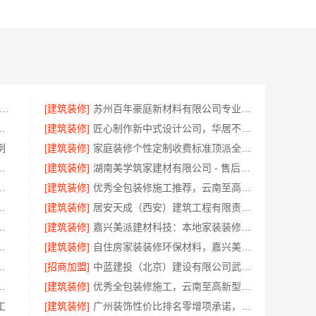
宅装潢快速施工实景案例-顶派全铝高端定制
[建筑装修]
苏州百年豪庭新材料有限公司专业家装服务报价老房翻新
有限公司提供全包空间定制设计方案
[建筑装修]
匠心制作新中式设计公司，华居不锈钢传承东方美学
例
[建筑装修]
家庭装修个性定制收费标准顶派全铝高端定制
拎包入住改造智能家装省心
[建筑装修]
湖南美学筑家建材有限公司 - 售后质保完善商铺装修值得信赖
——江西圣匠新型环保材料有限公司
[建筑装修]
优秀全包装修施工推荐，云南至高新型建材有限公司质量保障
承诺，湖南创益讯建筑有限公司
[建筑装修]
居安天成（西安）建筑工程有限责任公司西安雁塔区一站式家装设计刚需房售后完善
，华居不锈钢打造放心家居
[建筑装修]
嘉兴美派建材科技：本地家装装修定制服务性价比高
中式，中蓝建投武功分公司落地
[建筑装修]
自住房家装装修环保材料，嘉兴美派建材科技有限公司绿色建材优选
江宜美嘉装饰工程有限公司匠心造
[招商加盟]
中蓝建投（北京）建设有限公司武功分公司西咸新区全包装修报价
家装装饰雅居美家更靠谱
[建筑装修]
优秀全包装修施工，云南至高新型建材有限公司品质保证
工
[建筑装修]
广州装饰性价比排名零增项承诺，广东鼎饰空间装饰工程有限公司