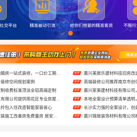
同城快装：本地婚房一站式装修，一口价工期有保障
嘉兴美居乐建材科技旧房改
推荐
房装修空间规划案例
推荐
定制收费标准顶派全铝高端定制
推荐
湖南创益讯建筑有限公司提供雨花区专业房屋翻新透明化施工
本地全案设计预算清单透明
推荐
昌拎包入住改造智能家装省心
长沙实力强的全案设计，创
推荐
西安性价比高家装施工改善房免费量房 居安天成
推荐
：轻奢极简踢脚线是什么材质
推荐
工实景案例-顶派全铝高端定制
推荐
苏州百年豪庭新材料有限公司专业家装服务报价老房翻新
推荐