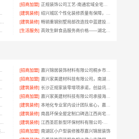
[招商加盟]
正规装饰公司工艺-南通宏域全宅装饰建材有限公司
有限公司，广州市区家装装修多少钱新房
[建筑装修]
绍兴城区个性化装修质量有保障，绍兴卓鑫装饰材料有限公司
平层私人定制极简踢脚线评测-江苏东钢金属家居有限公司
[建筑装修]
畅销重钢别墅局部改造找中蓝建投北京建设有限公司四川
：江西尚宅尚品新型环保材料有限公司
[生活服务]
高效生鲜食品服务商价格——湖北省惠物电子商务有限公司购物平台
州市区专业家装装修多少钱
[招商加盟]
嘉兴锦居装饰材料有限公司桐乡市毛坯房装修费用
京市创亿讯，环保家装全包服务
[招商加盟]
嘉兴家美建材科技有限公司，南湖区装修家居专业团队
设计，创益讯建筑口碑之选
[建筑装修]
长沙正规家装零增项承诺，创益讯建筑保障
限公司：偃师房屋装修费用参考
[招商加盟]
嘉兴家美建材科技有限公司承接海宁二手房装潢施工
装修精匠饰家全铝家居生态家
[建筑装修]
本地化专业室内设计团队省心，嘉兴绿色之家建材科技有限公司
拎包入住选苏州百年豪庭新材料有限公司
[建筑装修]
南昌环保全屋定制口碑选江西尚宅尚品新型环保材料有限公司
制设计方案厂家 江西圣匠新型环保材料有限公司
[建筑装修]
江西圣匠新型环保材料有限公司-本地专业室内装修核心优势
天宁家庭装修报价_常州宜居佳装饰工程有限公司
[招商加盟]
南湖区小户型装修推荐嘉兴锦居装饰