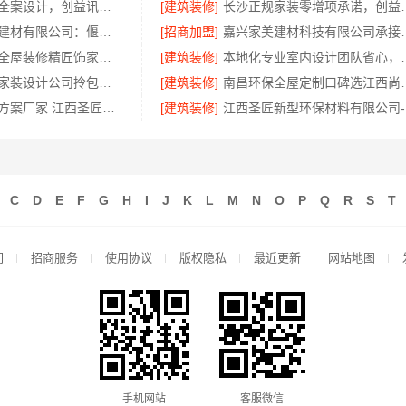
长沙实力强的全案设计，创益讯建筑口碑之选
[建筑装修]
长沙正规家装零
河南璟臻环保建材有限公司：偃师房屋装修费用参考
[招商加盟]
嘉兴家美建材科技有
广州家装公司全屋装修精匠饰家全铝家居生态家
[建筑装修]
本地化专业室内设计团队
苏州本地靠谱家装设计公司拎包入住选苏州百年豪庭新材料有限公司
[建筑装修]
南昌环保全屋定制口碑
空间定制设计方案厂家 江西圣匠新型环保材料有限公司
[建筑装修]
江
C
D
E
F
G
H
I
J
K
L
M
N
O
P
Q
R
S
T
们
招商服务
使用协议
版权隐私
最近更新
网站地图
手机网站
客服微信