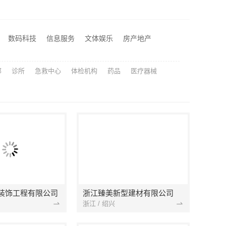
美新型建材有限公司
嘉兴锦居装饰材料有限公司：秀洲区家装推荐新房一站式
安宁重钢终身维保
数码科技
信息服务
文体娱乐
房产地产
高效生鲜食品服务商价格——湖北省惠物电子商务有限公司
部
诊所
急救中心
体检机构
药品
医疗器械
装饰工程有限公司
浙江臻美新型建材有限公司
浙江 / 绍兴