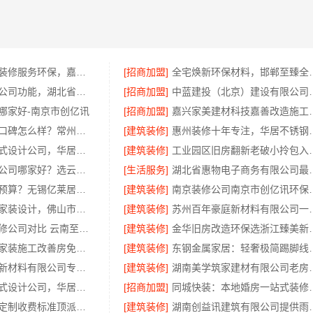
本地知名房屋装修服务环保，嘉兴绿色之家建材科技有限公司
[招商加盟]
全宅焕新环保材料，邯郸
推荐轮胎批发公司功能，湖北省腾冠畅实业贸易有限公司全链路服务
[招商加盟]
中蓝建投（北京）建设有
哪家好-南京市创亿讯
[招商加盟]
嘉兴家美建材科
江苏靠谱家装口碑怎么样？常州宜居佳装饰真实评价
[建筑装修]
惠州装修十年专注
匠心制作新中式设计公司，华居不锈钢好口碑
[建筑装修]
工业园区旧房翻新老破小拎
本地全包装修公司哪家好？选云南至高新型建材有限公司
[生活服务]
湖北省惠物电子商务
新吴公寓装修预算？无锡亿莱居装饰工程材料有限公司
[建筑装修]
南京装修公司南京
佛山顺德全包家装设计，佛山市雅居美家一站式服务
[建筑装修]
苏州百年豪庭新材料有
五华一站式装修公司对比 云南至高新型建材优势显著
[建筑装修]
金华旧房改造环保
西安性价比高家装施工改善房免费量房 居安天成
[建筑装修]
东钢金属家居：
苏州百年豪庭新材料有限公司专业家装服务报价老房翻新
[建筑装修]
湖南美学筑家建材有
匠心制作新中式设计公司，华居不锈钢传承东方美学
[招商加盟]
同城快装：本地婚房
家庭装修个性定制收费标准顶派全铝高端定制
[建筑装修]
湖南创益讯建筑有限公