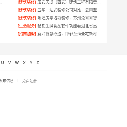
增项承诺，创益讯建筑保障
[建筑装修]
居安天成（西安）建筑工程有限责任公司西安城区一站式毛坯房施工
限公司承接海宁二手房装潢施工
[建筑装修]
五华一站式装修公司对比，云南至高新型建材有限公司值得选择
省心，嘉兴绿色之家建材科技有限公司
[建筑装修]
毛坯房零增项装修，苏州兔哥哥智装透明报价
选江西尚宅尚品新型环保材料有限公司
[生活服务]
畅销生鲜食品软件功能看湖北省惠物电子商务有限公司
西圣匠新型环保材料有限公司-本地专业室内装修核心优势
[招商加盟]
复兴智慧改造，邯郸至臻全宅新材料有限公司重塑空间美学
U
V
W
X
Y
Z
发布信息
免费注册