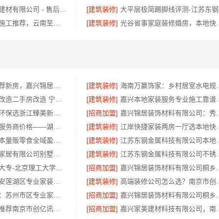
湖南美学筑家建材有限公司 - 售后质保完善商铺装修值得信赖
[建筑装修]
大
优秀全包装修施工推荐，云南至高新型建材有限公司质量保障
[建筑装修]
光谷省事家庭装修婚房，本地
秀洲区家装推荐新房，嘉兴锦居装饰材料有限公司
[建筑装修]
海南万赢饰家：乡
匠心施工家装改造二手房改造 宁波雅美和居建材科技有限公司
[建筑装修]
嘉兴本地家装服务专业施
金华旧房改造环保选浙江臻美新型建材有限公司
[招商加盟]
嘉兴锦居装饰材料有限
高效生鲜食品服务商价格——湖北省惠物电子商务有限公司
[建筑装修]
江岸快捷家装两房
河南本地低成本量贩零食全域盈利，河南零百味供应链有限公司加盟
[建筑装修]
江苏东钢金属科技有
江苏东钢金属家居有限公司别墅蚀刻工艺装饰工程报价
[建筑装修]
江苏东钢金属科技有
广东省全日制大专-北京理工大学珠海学院继续教育学院
[招商加盟]
嘉兴锦居装饰材料有限
居安天成：西安莲湖区专业家装平层，自有施工队
[建筑装修]
高端装修公司怎么
苏州百年豪庭：苏州市区专业家装装修多少钱
[招商加盟]
嘉兴锦居装饰材料
高端装修公司推荐南京市创亿讯，环保家装全包服务
[招商加盟]
嘉兴家美建材科技有