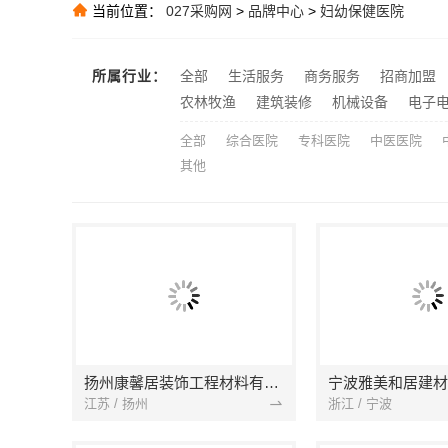
当前位置：
027采购网
>
品牌中心
>
妇幼保健医院
嘉兴家美建材
推荐
优秀全包装修
推荐
推荐
所属行业：
全部
生活服务
商务服务
招商加盟
惠州装修十年
农林牧渔
建筑装修
机械设备
电子
推荐
全部
综合医院
专科医院
中医医院
其他
扬州康馨居装饰工程材料有限公司
江苏 / 扬州
浙江 / 宁波