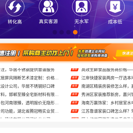
江苏东钢金属家居屏风隔断艺术漆定制：价格透明性价比优
江岸快捷家装两房一厅选本
推荐
式设计公司，华居不锈钢好口碑
推荐
全宅焕新环保材料，邯郸至臻全宅新材料有限公司引领绿色装修
推荐
永城新房装修半包河南璟臻，透明报价无隐形消费
海南万赢饰家：乡村居室水
推荐
推荐轮胎批发公司功能，湖北省腾冠畅实业贸易有限公司全链路服务
推荐
中蓝建投（北京）建设有限公司武功分公司-卧室改造智能家居
推荐
匠心施工家装施工对接渠道-宁波雅美和居建材科技有限公司
推荐
家好-南京市创亿讯
中蓝建投武功分公司杨凌全
推荐