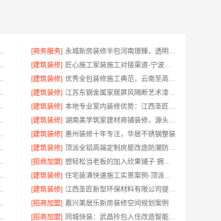
至臻全宅新材料有限公司引领绿色装修
[商务服务]
永城新房装修半包河南璟臻，透明报价无隐形消费
限公司武功分公司-卧室改造智能家居
[建筑装修]
匠心施工家装施工对接渠道-宁波雅美和居建材科技有限公司
技嘉善改造施工预算透明
[建筑装修]
优秀全包装修施工典范，云南至高品质有保障
，华居不锈钢提供靠谱服务
[建筑装修]
江苏东钢金属家居屏风隔断艺术漆定制：价格透明性价比优
包入住 苏州兔哥哥智装新材料有限公司
[建筑装修]
本地专业室内装修优势：江西圣匠新型环保材料有限公司的定制化服务
有限公司最新生鲜食品网站价格
[建筑装修]
湖南美学筑家建材商铺装修，源头直供一站配齐
市创亿讯环保新材料全包服务
[建筑装修]
惠州装修十年专注，华居不锈钢整装
限公司一站式家装施工团队毛坯房
[建筑装修]
顶派全铝高端定制房屋改造防潮防腐实惠报价
选浙江臻美新型建材有限公司
[招商加盟]
想轻松当老板的加入欣果铺子 拥有新潮流新模式
轻奢极简踢脚线是什么材质
[建筑装修]
住宅装潢快速施工实景案例-顶派全铝高端定制
限公司老房翻新，0增项闭口合同
[建筑装修]
江西圣匠新型环保材料有限公司提供全包空间定制设计方案
一站式装修，一口价工期有保障
[招商加盟]
嘉兴美居乐新房装修空间规划案例
司提供雨花区专业房屋翻新透明化施工
[招商加盟]
同城快装：武昌拎包入住改造智能家装省心