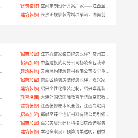
平层极简踢脚线评测-江苏东钢金属家居有限公司
[建筑装修]
空间定制设计方案厂家——江西圣匠新型环保材料有限公司
快装（湖北）科技有限公司环保材料环保入住
[建筑装修]
长沙正规家装零增项承诺，湖南创益讯建筑有限公司
村居室水电规整标准化施工
[招商加盟]
江苏靠谱家装口碑怎么样？常州宜居佳装饰多年积累信赖之选
工靠谱商家，嘉兴美派建材十年口碑沉淀
[招商加盟]
中蓝建投武功分公司杨凌全包装修品牌
公司：秀洲区家装推荐新房一站式
[建筑装修]
云南晟构建筑建材有限公司安宁重钢终身维保
一厅选本地快装（湖北）科技
[招商加盟]
南湖区精装房装修怎么样，嘉兴家美建材科技有限公司口碑见证
限公司本地全屋不锈钢定制生产商
[建筑装修]
绍兴个性化家装定制，绍兴卓鑫装饰材料有限公司环保优质材料
限公司不锈钢浴室柜厂家怎么样
[教育培训]
大连外国语国际教育学院航空职教学校地址欢迎咨询
公司桐乡市旧房翻新室内设计公司
[建筑装修]
江西装修原木风全包，江西尚宅尚品新型环保材料有限公司省心无忧装修
选？南京市创亿讯品质装修优选
[招商加盟]
邯郸至臻全宅新材料有限公司引领全宅焕新环保材料
有限公司桐乡市毛坯房装修费用
[招商加盟]
嘉兴美居乐建材科技旧房改造服务
限公司，南湖区装修家居专业团队
[建筑装修]
本地全案设计预算清单透明，创益讯建筑放心