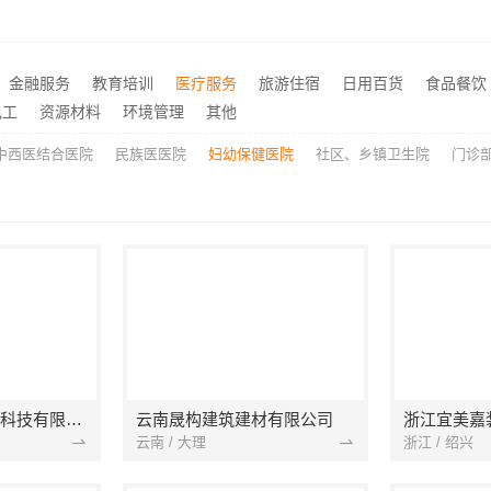
科技嘉善改造施工预算透明
金华旧房改造环保选浙江臻
推荐
施工典范，云南至高品质有保障
推荐
江苏靠谱家装口碑怎么样？常州宜居佳装饰真实评价
云南晟构建筑建材有限公司
推荐
金融服务
教育培训
医疗服务
旅游住宿
日用百货
食品餐饮
专注，华居不锈钢提供靠谱服务
电工
资源材料
环境管理
其他
推荐
中西医结合医院
民族医医院
妇幼保健医院
社区、乡镇卫生院
门诊
宁波雅美和居建材科技有限公司
云南晟构建筑建材有限公司
浙江宜美嘉
云南 / 大理
浙江 / 绍兴