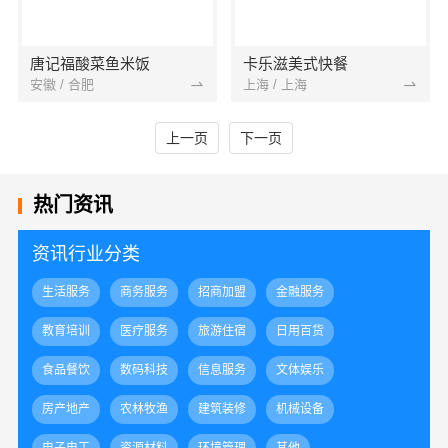
唐记福酸菜鱼米饭
卡乐滋美式快餐
安徽 / 合肥
上海 / 上海
上一页
下一页
热门资讯
资讯行业分类
生活服务
商务服务
招商加盟
金融服务
教育培训
医疗服务
旅游住宿
日用百货
食品餐饮
数码科技
信息服务
文体娱乐
房产地产
农林牧渔
建筑装修
机械设备