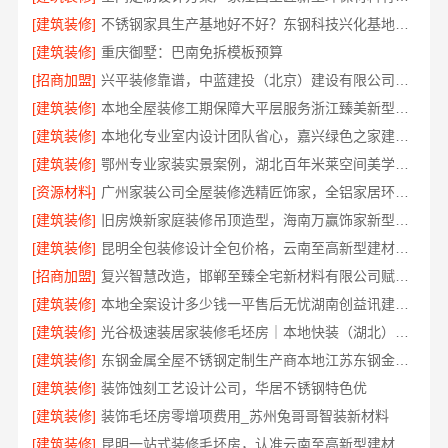
[建筑装修]
不锈钢家具生产基地好不好？东钢科技兴化基地探厂
[建筑装修]
重庆御墅：巴南免拆模板预算
[招商加盟]
兴平装修靠谱，中蓝建投（北京）建设有限公司武功分公司口碑佳
[建筑装修]
本地全屋装修工期保障大平层服务浙江臻美新型建材有限公司
[建筑装修]
本地化专业室内设计团队省心，嘉兴绿色之家建材科技全程托管
[建筑装修]
鄂州专业家装实景案例，湖北百年米莱空间美学装饰材料有限公司
[资源材料]
广州家装公司全屋装修选精匠饰家，全铝家居环保零甲醛
[建筑装修]
旧房焕新家庭装修吊顶造型，海南万赢饰家新型建筑材料有限公司美学设计
[建筑装修]
昆明全包装修设计全包价格，云南至高新型建材有限公司
[招商加盟]
复兴智慧改造，邯郸至臻全宅新材料有限公司赋能居住新体验
[建筑装修]
本地全案设计多少钱一平售后无忧湖南创益讯建筑有限公司
[建筑装修]
光谷极速装居家装修毛坯房｜本地快装（湖北）科技有限公司全屋定制整装方案
[建筑装修]
东钢金属全屋不锈钢定制生产商本地江苏东钢金属科技有限公司
[建筑装修]
装饰蚀刻工艺设计公司，华居不锈钢特色优
[建筑装修]
装饰毛坯房零增项费用_苏州兔哥哥智装新材料
[建筑装修]
昆明一站式装修毛坯房，认准云南至高新型建材有限公司