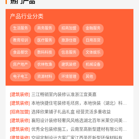
热门产品
产品行业分类
生活服务
商务服务
招商加盟
金融服务
教育培训
医疗服务
旅游住宿
日用百货
食品餐饮
数码科技
信息服务
文体娱乐
房产地产
农林牧渔
建筑装修
机械设备
电子电工
资源材料
环境管理
其他
[建筑装修]
三江畅销室内装修认准浙江宜美嘉
[建筑装修]
本地快捷住宅装修毛坯房，本地快装（湖北）科技有限公司全程托管省心
[招商加盟]
选择欣果铺子礼品礼盒 经营灵活多重收益
[建筑装修]
襄阳设计装修轻奢风风格选湖北百年米莱空间美学装饰材料有限公司
[建筑装修]
优秀全包装修施工，云南至高新型建材有限公司标准化团队全程管控
[建筑装修]
空间定制设计方案厂家江西圣匠新型环保材料有限公司