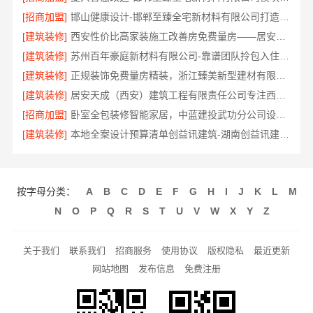
[招商加盟]
邯山健康设计-邯郸至臻全宅新材料有限公司打造环保家居
[建筑装修]
西安性价比高家装施工改善房免费量房——居安天成
[建筑装修]
苏州百年豪庭新材料有限公司-靠谱团队拎包入住家装
[建筑装修]
正规装饰免费量房精装，浙江臻美新型建材有限公司贴心服务
[建筑装修]
居安天成（西安）建筑工程有限责任公司专注西安高新区家装设计刚需房
[招商加盟]
卧室全包装修智能家居，中蓝建投武功分公司设计施工
[建筑装修]
本地全案设计预算清单创益讯建筑-湖南创益讯建筑有限公司
按字母分类：
A
B
C
D
E
F
G
H
I
J
K
L
M
N
O
P
Q
R
S
T
U
V
W
X
Y
Z
关于我们
联系我们
招商服务
使用协议
版权隐私
最近更新
网站地图
发布信息
免费注册