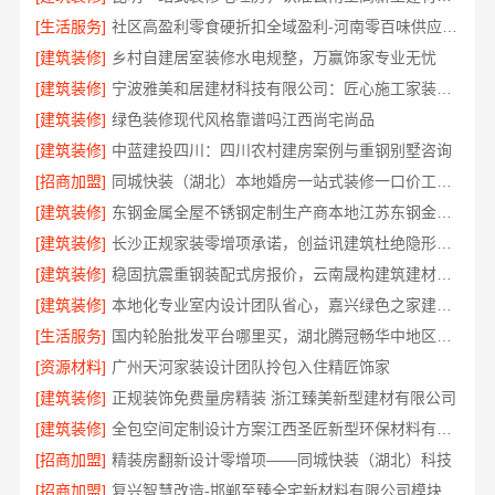
[生活服务]
社区高盈利零食硬折扣全域盈利-河南零百味供应链有限公司
[建筑装修]
乡村自建居室装修水电规整，万赢饰家专业无忧
[建筑装修]
宁波雅美和居建材科技有限公司：匠心施工家装改造二手房改造
[建筑装修]
绿色装修现代风格靠谱吗江西尚宅尚品
[建筑装修]
中蓝建投四川：四川农村建房案例与重钢别墅咨询
[招商加盟]
同城快装（湖北）本地婚房一站式装修一口价工期保障
[建筑装修]
东钢金属全屋不锈钢定制生产商本地江苏东钢金属科技有限公司
[建筑装修]
长沙正规家装零增项承诺，创益讯建筑杜绝隐形消费
[建筑装修]
稳固抗震重钢装配式房报价，云南晟构建筑建材有限公司透明公开
[建筑装修]
本地化专业室内设计团队省心，嘉兴绿色之家建材科技有限公司全案
[生活服务]
国内轮胎批发平台哪里买，湖北腾冠畅华中地区优选
[资源材料]
广州天河家装设计团队拎包入住精匠饰家
[建筑装修]
正规装饰免费量房精装 浙江臻美新型建材有限公司
[建筑装修]
全包空间定制设计方案江西圣匠新型环保材料有限公司
[招商加盟]
精装房翻新设计零增项——同城快装（湖北）科技
[招商加盟]
复兴智慧改造-邯郸至臻全宅新材料有限公司模块化安装