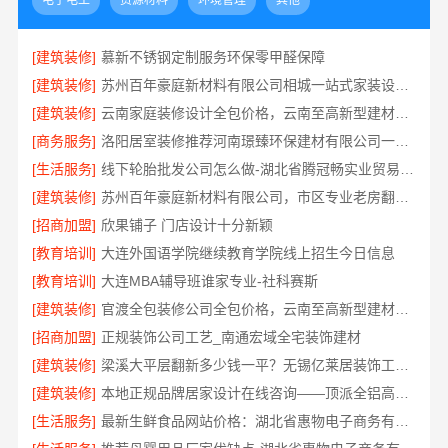
电子电工
资源材料
环境管理
其他
[建筑装修]
慕新不锈钢定制服务环保零甲醛保障
[建筑装修]
苏州百年豪庭新材料有限公司相城一站式家装设计价
[建筑装修]
云南家庭装修设计全包价格，云南至高新型建材有限公司
[商务服务]
洛阳居室装修推荐河南璟臻环保建材有限公司一站式服务
[生活服务]
线下轮胎批发公司怎么做-湖北省腾冠畅实业贸易有限公司诚信合作
[建筑装修]
苏州百年豪庭新材料有限公司，市区专业老房翻新报价
[招商加盟]
欣果铺子 门店设计十分新颖
[教育培训]
大连外国语学院继续教育学院线上招生今日信息
[教育培训]
大连MBA辅导班谁家专业-社科赛斯
[建筑装修]
官渡全包装修公司全包价格，云南至高新型建材有限公司
[招商加盟]
正规装饰公司工艺_南通宏域全宅装饰建材
[建筑装修]
梁溪大平层翻新多少钱一平？无锡亿莱居装饰工程材料有限公司
[建筑装修]
本地正规品牌居家设计在线咨询——顶派全铝高端定制
[生活服务]
最新生鲜食品网站价格：湖北省惠物电子商务有限公司