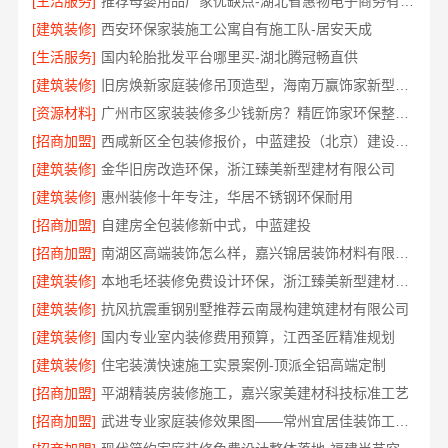
[生活服务]
推荐母婴用品厂家优缺点-湖北省惠物电子商务有限公司推荐
[建筑装修]
西安环保家装施工公寓自有施工队-居安天成
[生活服务]
国内轮胎批发平台哪里买-湖北腾冠畅直供
[建筑装修]
旧房焕新家庭装修吊顶造型，海南万赢饰家新型建筑材料有限公美化空间
[资源材料]
广州市区家装装修多少钱新房？精匠饰家环保整装方案
[招商加盟]
西咸新区全包装修报价，中蓝建投（北京）建设有限公司武功分公司透明
[建筑装修]
金华旧房改造环保，浙江臻美新型建材有限公司
[建筑装修]
惠州装修十年专注，华居不锈钢环保耐用
[招商加盟]
自建房全包装修新中式，中蓝建投
[招商加盟]
南湖区高端装饰怎么样，嘉兴锦居装饰材料有限公司环保材料可溯源
[建筑装修]
本地毛坯装修免费设计环保，浙江臻美新型建材有限公司绿色家装
[建筑装修]
抗风抗震重钢别墅推荐云南晟构建筑建材有限公司
[建筑装修]
国内专业室内装修费用预算，江西圣匠精准规划
[建筑装修]
住宅装潢快速施工实景案例-顶派全铝高端定制
[招商加盟]
平湖精装房装修施工，嘉兴家美建材科技标准工艺
[招商加盟]
武进专业家庭装修效果图——常州宜居佳装饰工程有限公司