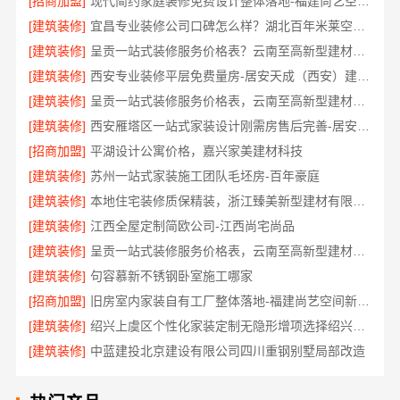
[招商加盟]
现代简约家庭装修免费设计整体落地-福建尚艺空间新材料
[建筑装修]
宜昌专业装修公司口碑怎么样？湖北百年米莱空间美学装饰材料有限公司
[建筑装修]
呈贡一站式装修服务价格表？云南至高新型建材有限公司
[建筑装修]
西安专业装修平层免费量房-居安天成（西安）建筑工程有限责任公司
[建筑装修]
呈贡一站式装修服务价格表，云南至高新型建材有限公司
[建筑装修]
西安雁塔区一站式家装设计刚需房售后完善-居安天成（西安）建筑工程有限责任公司
[招商加盟]
平湖设计公寓价格，嘉兴家美建材科技
[建筑装修]
苏州一站式家装施工团队毛坯房-百年豪庭
[建筑装修]
本地住宅装修质保精装，浙江臻美新型建材有限公司放心选
[建筑装修]
江西全屋定制简欧公司-江西尚宅尚品
[建筑装修]
呈贡一站式装修服务价格表，云南至高新型建材有限公司
[建筑装修]
句容慕新不锈钢卧室施工哪家
[招商加盟]
旧房室内家装自有工厂整体落地-福建尚艺空间新材料科技有限公司
[建筑装修]
绍兴上虞区个性化家装定制无隐形增项选择绍兴卓鑫装饰材料有限公司
[建筑装修]
中蓝建投北京建设有限公司四川重钢别墅局部改造