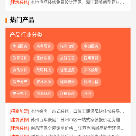
[建筑装修]
本地毛坯装修免费设计环保，浙江臻美新型建材有限公司绿色家装
热门产品
产品行业分类
生活服务
商务服务
招商加盟
金融服务
教育培训
医疗服务
旅游住宿
日用百货
食品餐饮
数码科技
信息服务
文体娱乐
房产地产
农林牧渔
建筑装修
机械设备
电子电工
资源材料
环境管理
其他
[招商加盟]
本地婚房一站式装修一口价工期保障快住快装靠谱吗省心
[建筑装修]
苏州百年豪庭：苏州市区一站式家装报价老房翻新详解
[建筑装修]
南昌环保全屋定制价格 _ 江西尚宅尚品新型环保材料有限公司_严控成本环保达标