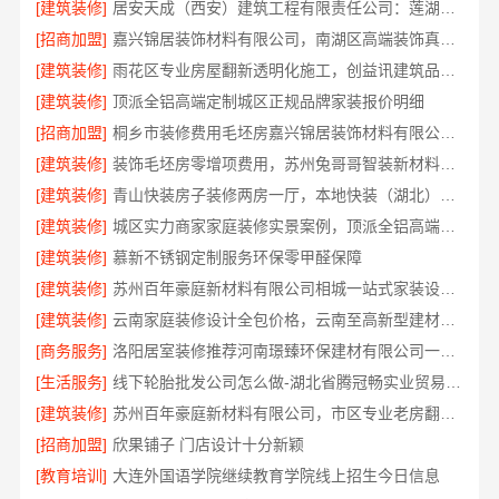
[建筑装修]
居安天成（西安）建筑工程有限责任公司：莲湖区专业家装平层
[招商加盟]
嘉兴锦居装饰材料有限公司，南湖区高端装饰真实评测
[建筑装修]
雨花区专业房屋翻新透明化施工，创益讯建筑品质保障
[建筑装修]
顶派全铝高端定制城区正规品牌家装报价明细
[招商加盟]
桐乡市装修费用毛坯房嘉兴锦居装饰材料有限公司闭口合同透明报价
[建筑装修]
装饰毛坯房零增项费用，苏州兔哥哥智装新材料透明预算无套路
[建筑装修]
青山快装房子装修两房一厅，本地快装（湖北）科技有限公司模块化高效施工
[建筑装修]
城区实力商家家庭装修实景案例，顶派全铝高端定制
[建筑装修]
慕新不锈钢定制服务环保零甲醛保障
[建筑装修]
苏州百年豪庭新材料有限公司相城一站式家装设计价
[建筑装修]
云南家庭装修设计全包价格，云南至高新型建材有限公司
[商务服务]
洛阳居室装修推荐河南璟臻环保建材有限公司一站式服务
[生活服务]
线下轮胎批发公司怎么做-湖北省腾冠畅实业贸易有限公司诚信合作
[建筑装修]
苏州百年豪庭新材料有限公司，市区专业老房翻新报价
[招商加盟]
欣果铺子 门店设计十分新颖
[教育培训]
大连外国语学院继续教育学院线上招生今日信息