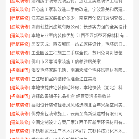
[建筑装修]
剡湖房子装修先装后付，浙江宜美嘉装饰工程有限公司让您放心
[建筑装修]
匠心施工家装改造二手房改造，宁波雅美和居建材科技有限公司
[建筑装修]
江苏高端家装报价多少，南京市创亿讯透明套餐性价比
[建筑装修]
湖南创益讯建筑有限公司：长沙实力强的全案设计
[建筑装修]
本地专业室内装修优势-江西圣匠新型环保材料有限公司
[建筑装修]
居安天成：西安城区一站式家装设计，毛坯房自有施工队
[建筑装修]
工业园区工程施工二手房全包，苏州兔哥哥智装新材料有限公司从毛坯到精装交付
[建筑装修]
佛山市区靠谱家装施工信赖雅居美家
[招商加盟]
海安毛坯家装电话，南通宏域全宅装饰建材有限公司
[建筑装修]
三江畅销室内装修认准浙江宜美嘉
[建筑装修]
本地快捷住宅装修毛坯房，本地快装（湖北）科技有限公司全程托管省心
[招商加盟]
选择欣果铺子礼品礼盒 经营灵活多重收益
[建筑装修]
襄阳设计装修轻奢风风格选湖北百年米莱空间美学装饰材料有限公司
[建筑装修]
优秀全包装修施工，云南至高新型建材有限公司标准化团队全程管控
[建筑装修]
空间定制设计方案厂家江西圣匠新型环保材料有限公司
[建筑装修]
不锈钢家具生产基地好不好？东钢科技兴化基地探厂