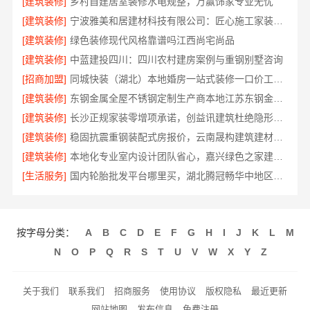
[建筑装修]
乡村自建居室装修水电规整，万赢饰家专业无忧
[建筑装修]
宁波雅美和居建材科技有限公司：匠心施工家装改造二手房改造
[建筑装修]
绿色装修现代风格靠谱吗江西尚宅尚品
[建筑装修]
中蓝建投四川：四川农村建房案例与重钢别墅咨询
[招商加盟]
同城快装（湖北）本地婚房一站式装修一口价工期保障
[建筑装修]
东钢金属全屋不锈钢定制生产商本地江苏东钢金属科技有限公司
[建筑装修]
长沙正规家装零增项承诺，创益讯建筑杜绝隐形消费
[建筑装修]
稳固抗震重钢装配式房报价，云南晟构建筑建材有限公司透明公开
[建筑装修]
本地化专业室内设计团队省心，嘉兴绿色之家建材科技有限公司全案
[生活服务]
国内轮胎批发平台哪里买，湖北腾冠畅华中地区优选
按字母分类：
A
B
C
D
E
F
G
H
I
J
K
L
M
N
O
P
Q
R
S
T
U
V
W
X
Y
Z
关于我们
联系我们
招商服务
使用协议
版权隐私
最近更新
网站地图
发布信息
免费注册