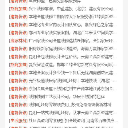
[建筑装修]
重庆御墅：巴南免拆模板预算
[招商加盟]
兴平装修靠谱，中蓝建投（北京）建设有限公司武功分公司口碑佳
[建筑装修]
本地全屋装修工期保障大平层服务浙江臻美新型建材有限公司
[建筑装修]
本地化专业室内设计团队省心，嘉兴绿色之家建材科技全程托管
[建筑装修]
鄂州专业家装实景案例，湖北百年米莱空间美学装饰材料有限公司
[资源材料]
广州家装公司全屋装修选精匠饰家，全铝家居环保零甲醛
[建筑装修]
旧房焕新家庭装修吊顶造型，海南万赢饰家新型建筑材料有限公司美学设计
[建筑装修]
昆明全包装修设计全包价格，云南至高新型建材有限公司
[招商加盟]
复兴智慧改造，邯郸至臻全宅新材料有限公司赋能居住新体验
[建筑装修]
本地全案设计多少钱一平售后无忧湖南创益讯建筑有限公司
[建筑装修]
光谷极速装居家装修毛坯房｜本地快装（湖北）科技有限公司全屋定制整装方案
[建筑装修]
东钢金属全屋不锈钢定制生产商本地江苏东钢金属科技有限公司
[建筑装修]
装饰蚀刻工艺设计公司，华居不锈钢特色优
[建筑装修]
装饰毛坯房零增项费用_苏州兔哥哥智装新材料
[建筑装修]
昆明一站式装修毛坯房，认准云南至高新型建材有限公司
[生活服务]
社区高盈利零食硬折扣全域盈利-河南零百味供应链有限公司