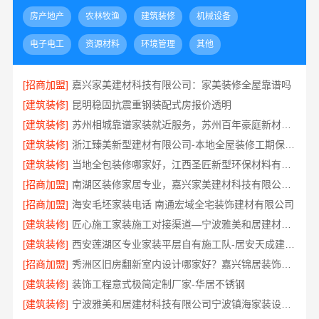
房产地产
农林牧渔
建筑装修
机械设备
电子电工
资源材料
环境管理
其他
[招商加盟]
嘉兴家美建材科技有限公司：家美装修全屋靠谱吗
[建筑装修]
昆明稳固抗震重钢装配式房报价透明
[建筑装修]
苏州相城靠谱家装就近服务，苏州百年豪庭新材料有限公司品质装修
[建筑装修]
浙江臻美新型建材有限公司-本地全屋装修工期保障大平层
[建筑装修]
当地全包装修哪家好，江西圣匠新型环保材料有限公司
[招商加盟]
南湖区装修家居专业，嘉兴家美建材科技有限公司品质保障
[招商加盟]
海安毛坯家装电话 南通宏域全宅装饰建材有限公司
[建筑装修]
匠心施工家装施工对接渠道—宁波雅美和居建材科技有限公司
[建筑装修]
西安莲湖区专业家装平层自有施工队-居安天成建筑工程
[招商加盟]
秀洲区旧房翻新室内设计哪家好？嘉兴锦居装饰材料有限公司靠谱
[建筑装修]
装饰工程意式极简定制厂家-华居不锈钢
[建筑装修]
宁波雅美和居建材科技有限公司宁波镇海家装设计合作联系方式