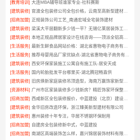
[教育培训]
大连MBA辅导班谁家专业-社科赛斯
[建筑装修]
官渡全包装修公司全包价格，云南至高新型建材有限公司
[招商加盟]
正规装饰公司工艺_南通宏域全宅装饰建材
[建筑装修]
梁溪大平层翻新多少钱一平？无锡亿莱居装饰工程材料有限公司
[建筑装修]
本地正规品牌居家设计在线咨询——顶派全铝高端定制
[生活服务]
最新生鲜食品网站价格：湖北省惠物电子商务有限公司
[生活服务]
推荐母婴用品厂家优缺点-湖北省惠物电子商务有限公司推荐
[建筑装修]
西安环保家装施工公寓自有施工队-居安天成
[生活服务]
国内轮胎批发平台哪里买-湖北腾冠畅直供
[建筑装修]
旧房焕新家庭装修吊顶造型，海南万赢饰家新型建筑材料有限公美化空间
[资源材料]
广州市区家装装修多少钱新房？精匠饰家环保整装方案
[招商加盟]
西咸新区全包装修报价，中蓝建投（北京）建设有限公司武功分公司透明
[建筑装修]
金华旧房改造环保，浙江臻美新型建材有限公司
[建筑装修]
惠州装修十年专注，华居不锈钢环保耐用
[招商加盟]
自建房全包装修新中式，中蓝建投
[招商加盟]
南湖区高端装饰怎么样，嘉兴锦居装饰材料有限公司环保材料可溯源