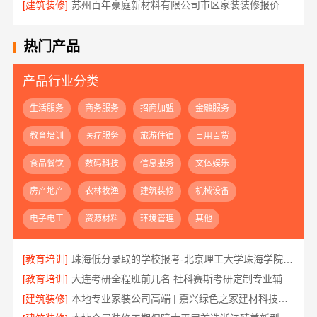
[建筑装修]
苏州百年豪庭新材料有限公司市区家装装修报价
热门产品
产品行业分类
生活服务
商务服务
招商加盟
金融服务
教育培训
医疗服务
旅游住宿
日用百货
食品餐饮
数码科技
信息服务
文体娱乐
房产地产
农林牧渔
建筑装修
机械设备
电子电工
资源材料
环境管理
其他
[教育培训]
珠海低分录取的学校报考-北京理工大学珠海学院继教院
[教育培训]
大连考研全程班前几名 社科赛斯考研定制专业辅导规划
[建筑装修]
本地专业家装公司高端 | 嘉兴绿色之家建材科技有限公司