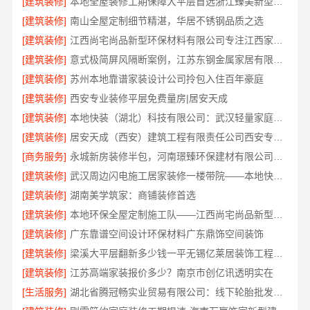
[建筑装修]
本地全屋装修工期保障大平层首选浙江臻美新型建材有限公司
[建筑装修]
南山全屋定制细节精湛，华居不锈钢品质之选
[建筑装修]
江西尚宅尚品新型环保材料有限公司专注江西家装奶油风设计
[建筑装修]
意式极简屏风隔断案例，江苏东钢金属家居有限公司
[建筑装修]
苏州本地靠谱家装设计公司拎包入住百年豪庭
[建筑装修]
西安专业装修平层免费量房|居安天成
[建筑装修]
本地快装（湖北）科技有限公司：武汉轻量家庭装修新房透明报价
[建筑装修]
居安天成（西安）建筑工程有限责任公司西安专业装修平层免费量房
[商务服务]
永城新房装修半包，河南璟臻环保建材有限公司省心选择
[建筑装修]
武汉周边闪电施工居家装修一楼带院——本地快装（湖北）科技有限公司
[建筑装修]
湖南美学筑家：商铺装修首选
[建筑装修]
本地环保全屋定制施工队——江西尚宅尚品新型环保材料有限公司
[建筑装修]
广东靠谱空间设计环保材料广东鼎饰空间装饰
[建筑装修]
梁溪大平层翻新多少钱一平无锡亿莱居装饰工程材料有限公司报价
[建筑装修]
江苏高端家装报价多少？南京市创亿讯透明实在
[生活服务]
湖北省腾冠畅实业贸易有限公司：线下轮胎批发公司怎么做