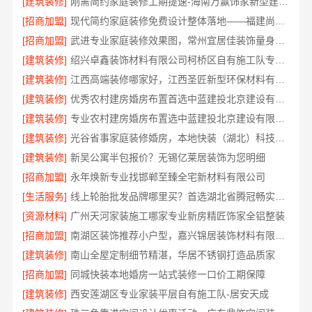
[建筑装修]
刚需简约家庭装修工期提速-海南万赢饰家新型建筑材料有限公
[招商加盟]
现代简约家庭装修免费设计整体落地——福建尚艺空间新材料科技有限公司
[招商加盟]
武进专业家庭装修效果图，常州宜居佳装饰量身定制
[建筑装修]
绍兴卓鑫装饰材料有限公司柯桥区自有施工队专业靠谱
[建筑装修]
江西高端装修哪家好，江西圣匠新型环保材料有限公司
[建筑装修]
优秀农村建房婚房布置首选中蓝建投北京建设有限公司四川
[建筑装修]
专业农村建房婚房布置选中蓝建投北京建设有限公司四川
[建筑装修]
光谷省事家庭装修婚房，本地快装（湖北）科技有限公司环保省心
[建筑装修]
新吴公寓半包报价？无锡亿莱居装饰为您明细
[招商加盟]
永年焕新专业找邯郸至臻全宅新材料有限公司
[生活服务]
线上轮胎批发品牌哪里买？首选湖北省腾冠畅实业贸易有限公司
[资源材料]
广州天河家装施工哪家专业新房精匠饰家全铝整装
[招商加盟]
南湖区装饰推荐小户型，嘉兴锦居装饰材料有限公司
[建筑装修]
南山全屋定制细节精湛，华居不锈钢打造品质家
[招商加盟]
同城快装本地婚房一站式装修一口价工期保障
[建筑装修]
西安莲湖区专业家装平层自有施工队-居安天成