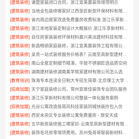
[建筑装修]
诸暨家装闭口合同，浙江宜美嘉装饰增项明示
[建筑装修]
当地全包装修哪家好江西圣匠新型环保材料有限公司
[建筑装修]
省内周边居家改造免费量房收费标准 浙江乐享新材料有限公司
[建筑装修]
浙江本地家装定制设计大概报价 浙江乐享新材料有限公司
[建筑装修]
自住房家装装修环保材料嘉兴美派建材科技有限公司
[建筑装修]
新昌畅销家庭装修，浙江宜美嘉装饰工程有限公司品质保证
[建筑装修]
呈贡一站式装修服务价格表？云南至高新型建材有限公司
[建筑装修]
南山全屋定制细节精湛，华居不锈钢匠造品质空间
[建筑装修]
湖南建材装修湖南美学筑家建材有限公司怎么选
[教育培训]
珠海专本连读全日制大专招生简章-北京理工大学珠海学院继续教育学院
[招商加盟]
天宁家庭装修公司，常州宜居佳装饰专业团队服务
[建筑装修]
浙江乐享新材料有限公司整装一体化服务案例
[招商加盟]
光谷公寓改造极简风科技家装同城快装拎包入住
[建筑装修]
西安未央区专业装修公寓免费量房 - 居安天成
[建筑装修]
五华新房装修施工哪家好-云南至高新型建材有限公司
[建筑装修]
装饰毛坯房零增项费用，苏州兔哥哥智装新材料有限公司