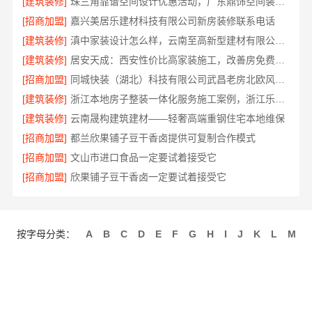
[建筑装修]
珠三角靠谱空间设计优惠活动，广东鼎饰空间装饰工程有限公司
[招商加盟]
嘉兴美居乐建材科技有限公司新房装修联系电话
[建筑装修]
滇中家装设计怎么样，云南至高新型建材有限公司口碑之选
[建筑装修]
居安天成：西安性价比高家装施工，改善房免费量房
[招商加盟]
同城快装（湖北）科技有限公司武昌老房北欧风装修
[建筑装修]
浙江本地房子整装一体化服务施工案例，浙江乐享新材料有限公司
[建筑装修]
云南晟构建筑建材——轻奢高端重钢住宅本地维保
[招商加盟]
都兰欣果铺子豆干香卤提供可复制合作模式
[招商加盟]
文山市进口食品一定要试着接受它
[招商加盟]
欣果铺子豆干香卤一定要试着接受它
按字母分类：
A
B
C
D
E
F
G
H
I
J
K
L
M
N
O
P
Q
R
S
T
U
V
W
X
Y
Z
关于我们
联系我们
招商服务
使用协议
版权隐私
最近更新
网站地图
发布信息
免费注册