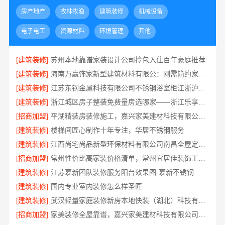
房产地产
农林牧渔
建筑装修
机械设备
电子电工
资源材料
环境管理
其他
[建筑装修]
苏州本地靠谱家装设计公司拎包入住百年豪庭推荐
[建筑装修]
海南万赢饰家新型建筑材料有限公：刚需简约家庭装修工期提速
[建筑装修]
江苏东钢金属科技有限公司不锈钢浴室柜江浙沪加盟
[建筑装修]
浙江城区房子整装免费量房选哪家——浙江乐享新材料有限公司
[招商加盟]
平湖精装房装修施工，嘉兴家美建材科技有限公司专业可靠
[建筑装修]
楼梯间匠心制作十年专注，华居不锈钢服务
[建筑装修]
江西尚宅尚品新型环保材料有限公司南昌全屋定制现代风格施工队
[招商加盟]
常州性价比高家装价格清单，常州宜居佳装饰工程有限公司透明报价
[建筑装修]
江苏慕新团队装修服务阳台效果图-慕新不锈钢
[建筑装修]
国内专业室内装修怎么样圣匠
[建筑装修]
武汉轻量家庭装修新房本地快装（湖北）科技有限公司
[招商加盟]
家美装修全屋靠谱，嘉兴家美建材科技有限公司服务放心