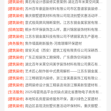
[建筑装修]
黄石有设计感装修实景案例-湖北百年米莱空间美学装饰材料有限公司
[建筑装修]
苏州百年豪庭新材料有限公司市区靠谱家装装修多少钱拎包入住
[建筑装修]
重庆御墅建筑材料有限公司现浇别墅优惠活动环保材料
[建筑装修]
意式极简屏风隔断案例，江苏东钢金属家居有限公司
[招商加盟]
桐乡市环保装饰怎么样，嘉兴锦居装饰材料有限公司材料环保达标
[建筑装修]
江苏东钢金属科技有限公司不锈钢家具生产基地好不好
[商务服务]
焦作墙面刷新服务-河南璟臻环保建材
[建筑装修]
居安天成（西安）建筑工程有限责任公司深耕西安雁塔区一站式家装设计刚需房售后完善
[建筑装修]
广东正规装饰工期保障，广东鼎饰空间装饰
[建筑装修]
湖北百年米莱空间美学装饰材料有限公司黄石有设计感装修实景案例
[建筑装修]
艺术匠心制作新中式费用解析——江苏东钢金属家居有限公司
[建筑装修]
三江畅销室内装修，浙江宜美嘉装饰工程有限公司值得信赖
[建筑装修]
透明装修设计施工精装咨询浙江臻美新型建材有限公司
[生活服务]
2025母婴用品平台优缺点湖北省惠物电子商务有限公司
[建筑装修]
本地知名房屋装修服务环保，嘉兴绿色之家建材科技有限公司守护家庭健康
[建筑装修]
周边区县现浇别墅优惠活动环保材料，重庆御墅建筑材料有限公司