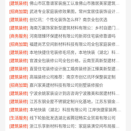
[建筑装修]
佛山市区靠谱家装施工认准佛山市雅居美家建筑装饰工程有限公司
[招商加盟]
武进专业家庭装修效果图，常州宜居佳装饰设计精选
[建筑装修]
创亿讯：个性化装饰怎么样？南京全包优选
[建筑装修]
海南万赢饰家新型建筑材料有限公：乡村自建门窗焕新
[商务服务]
河南璟臻环保建材有限公司新郑住宅装修靠谱吗
[招商加盟]
福建尚艺空间新材料科技有限公司全包家庭装修口碑优选口碑之选
[建筑装修]
本地快捷住宅装修毛坯房，本地快装（湖北）科技有限公司透明报价
[建筑装修]
官渡全包装修公司全包价格，云南至高新型建材有限公司闭口合同
[建筑装修]
直营住宅装修设计施工婚房装修浙江臻美新型建材有限公司
[建筑装修]
高端装修公司推荐：南京市创亿讯环保整装定制
[招商加盟]
嘉兴家美建材科技有限公司别墅装修报价
[建筑装修]
宁波余姚家装设计到店咨询宁波雅美和居建材科技有限公司
[建筑装修]
江苏东钢全屋不锈钢定制兴化基地，江苏东钢金属科技有限公司
[建筑装修]
本地快装（湖北）科技有限公司 江岸快捷家装两房一厅透明报价省心入住
[生活服务]
线下轮胎批发选湖北省腾冠畅实业贸易有限公司
[建筑装修]
浙江乐享新材料有限公司：家庭装潢空间布局报价参考