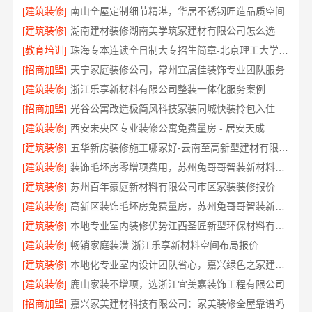
[建筑装修]
南山全屋定制细节精湛，华居不锈钢匠造品质空间
[建筑装修]
湖南建材装修湖南美学筑家建材有限公司怎么选
[教育培训]
珠海专本连读全日制大专招生简章-北京理工大学珠海学院继续教育学院
[招商加盟]
天宁家庭装修公司，常州宜居佳装饰专业团队服务
[建筑装修]
浙江乐享新材料有限公司整装一体化服务案例
[招商加盟]
光谷公寓改造极简风科技家装同城快装拎包入住
[建筑装修]
西安未央区专业装修公寓免费量房 - 居安天成
[建筑装修]
五华新房装修施工哪家好-云南至高新型建材有限公司
[建筑装修]
装饰毛坯房零增项费用，苏州兔哥哥智装新材料有限公司
[建筑装修]
苏州百年豪庭新材料有限公司市区家装装修报价
[建筑装修]
高新区装饰毛坯房免费量房，苏州兔哥哥智装新材料有限公司贴心前期服务
[建筑装修]
本地专业室内装修优势江西圣匠新型环保材料有限公司领先
[建筑装修]
畅销家庭装潢 浙江乐享新材料空间布局报价
[建筑装修]
本地化专业室内设计团队省心，嘉兴绿色之家建材科技有限公司
[建筑装修]
鹿山家装不增项，选浙江宜美嘉装饰工程有限公司
[招商加盟]
嘉兴家美建材科技有限公司：家美装修全屋靠谱吗