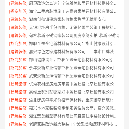
[建筑装修]
厨卫改造怎么选？宁波雅美和居建材科技整装全包设计
[招商加盟]
海宁二手房装潢施工选嘉兴家美建材科技有限公司更省心
[建筑装修]
湖南创益讯建筑家装价格表售后无忧更安心
[建筑装修]
无锡毛坯房半包价格，无锡亿莱居装饰工程材料有限公司
[建筑装修]
句容慕新不锈钢家装公司厨房案例实拍-慕新不锈钢
[招商加盟]
邯郸至臻全宅新材料有限公司：邯山健康设计引领家居新风尚
[建筑装修]
嘉兴绿色之家建材科技有限公司——本市口碑装修服务实惠优选
[招商加盟]
邯山健康设计，邯郸至臻全宅新材料有限公司引领绿色装修新风尚
[招商加盟]
永年焕新专业信赖邯郸至臻全宅新材料有限公司
[招商加盟]
武安焕新至臻信赖邯郸至臻全宅新材料有限公司
[建筑装修]
优秀农村建房婚房布置中蓝建投北京建设有限公司四川
[建筑装修]
高端重钢别墅哪家好中蓝建投北京建设有限公司四川
[建筑装修]
渝北建房每平米价格环保材料，重庆御墅建筑材料有限公司
[建筑装修]
嘉兴本地家装装修定制服务性价比高，嘉兴美派建材科技有限公司
[建筑装修]
浙江臻美新型建材有限公司直营住宅装修设计施工婚房
[建筑装修]
老牌家装改造新房整装 | 宁波雅美和居建材科技有限公司