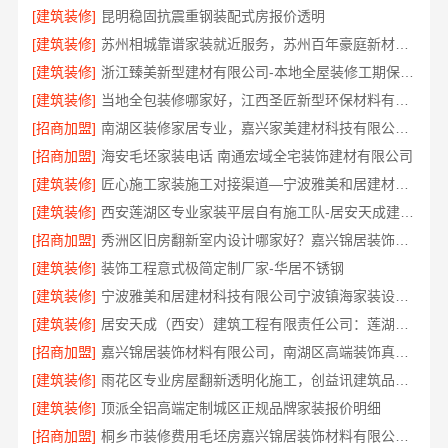
[建筑装修]
昆明稳固抗震重钢装配式房报价透明
[建筑装修]
苏州相城靠谱家装就近服务，苏州百年豪庭新材料有限公司品质装修
[建筑装修]
浙江臻美新型建材有限公司-本地全屋装修工期保障大平层
[建筑装修]
当地全包装修哪家好，江西圣匠新型环保材料有限公司
[招商加盟]
南湖区装修家居专业，嘉兴家美建材科技有限公司品质保障
[招商加盟]
海安毛坯家装电话 南通宏域全宅装饰建材有限公司
[建筑装修]
匠心施工家装施工对接渠道—宁波雅美和居建材科技有限公司
[建筑装修]
西安莲湖区专业家装平层自有施工队-居安天成建筑工程
[招商加盟]
秀洲区旧房翻新室内设计哪家好？嘉兴锦居装饰材料有限公司靠谱
[建筑装修]
装饰工程意式极简定制厂家-华居不锈钢
[建筑装修]
宁波雅美和居建材科技有限公司宁波镇海家装设计合作联系方式
[建筑装修]
居安天成（西安）建筑工程有限责任公司：莲湖区专业家装平层
[招商加盟]
嘉兴锦居装饰材料有限公司，南湖区高端装饰真实评测
[建筑装修]
雨花区专业房屋翻新透明化施工，创益讯建筑品质保障
[建筑装修]
顶派全铝高端定制城区正规品牌家装报价明细
[招商加盟]
桐乡市装修费用毛坯房嘉兴锦居装饰材料有限公司闭口合同透明报价