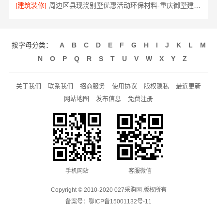
[建筑装修]
周边区县现浇别墅优惠活动环保材料-重庆御墅建筑材料有限公司
按字母分类：
A
B
C
D
E
F
G
H
I
J
K
L
M
N
O
P
Q
R
S
T
U
V
W
X
Y
Z
关于我们
联系我们
招商服务
使用协议
版权隐私
最近更新
网站地图
发布信息
免费注册
手机网站
客服微信
Copyright © 2010-2020 027采购网 版权所有
备案号：
鄂ICP备15001132号-11