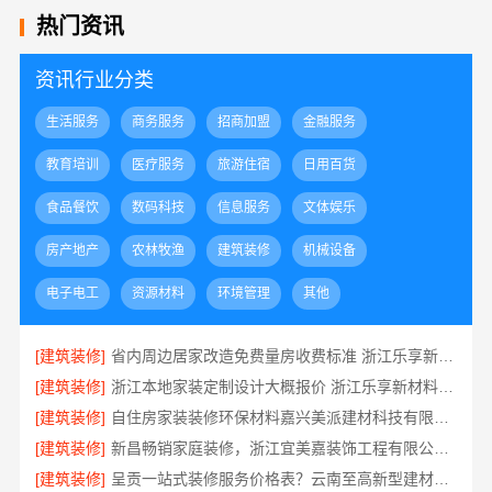
热门资讯
资讯行业分类
生活服务
商务服务
招商加盟
金融服务
教育培训
医疗服务
旅游住宿
日用百货
食品餐饮
数码科技
信息服务
文体娱乐
房产地产
农林牧渔
建筑装修
机械设备
电子电工
资源材料
环境管理
其他
[建筑装修]
省内周边居家改造免费量房收费标准 浙江乐享新材料有限公司
[建筑装修]
浙江本地家装定制设计大概报价 浙江乐享新材料有限公司
[建筑装修]
自住房家装装修环保材料嘉兴美派建材科技有限公司
[建筑装修]
新昌畅销家庭装修，浙江宜美嘉装饰工程有限公司品质保证
[建筑装修]
呈贡一站式装修服务价格表？云南至高新型建材有限公司