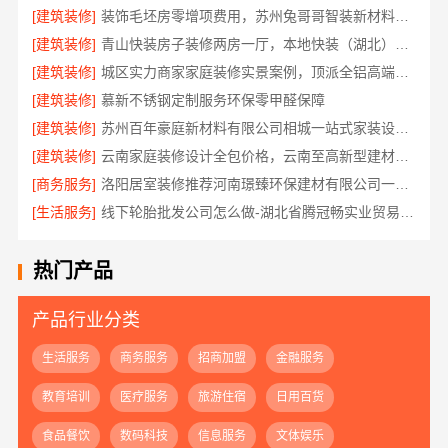
[建筑装修]
装饰毛坯房零增项费用，苏州兔哥哥智装新材料透明预算无套路
[建筑装修]
青山快装房子装修两房一厅，本地快装（湖北）科技有限公司模块化高效施工
[建筑装修]
城区实力商家家庭装修实景案例，顶派全铝高端定制
[建筑装修]
慕新不锈钢定制服务环保零甲醛保障
[建筑装修]
苏州百年豪庭新材料有限公司相城一站式家装设计价
[建筑装修]
云南家庭装修设计全包价格，云南至高新型建材有限公司
[商务服务]
洛阳居室装修推荐河南璟臻环保建材有限公司一站式服务
[生活服务]
线下轮胎批发公司怎么做-湖北省腾冠畅实业贸易有限公司诚信合作
热门产品
产品行业分类
生活服务
商务服务
招商加盟
金融服务
教育培训
医疗服务
旅游住宿
日用百货
食品餐饮
数码科技
信息服务
文体娱乐