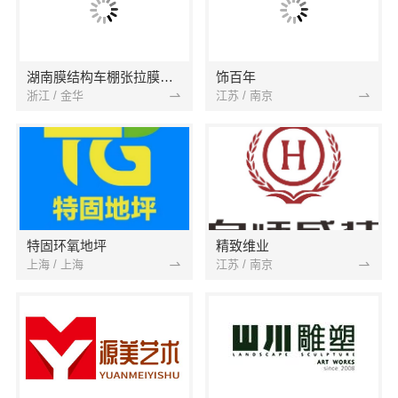
湖南膜结构车棚张拉膜棚汽车充电桩棚
饰百年
浙江 / 金华
江苏 / 南京
特固环氧地坪
精致维业
上海 / 上海
江苏 / 南京