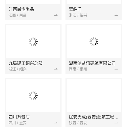
江西尚宅尚品
墅临门
江西 / 南昌
浙江 / 绍兴
九局建工绍兴总部
湖南创益讯建筑有限公司
浙江 / 绍兴
湖南 / 郴州
四川万紫居
居安天成(西安)建筑工程有限责任公司
四川 / 宜宾
陕西 / 西安