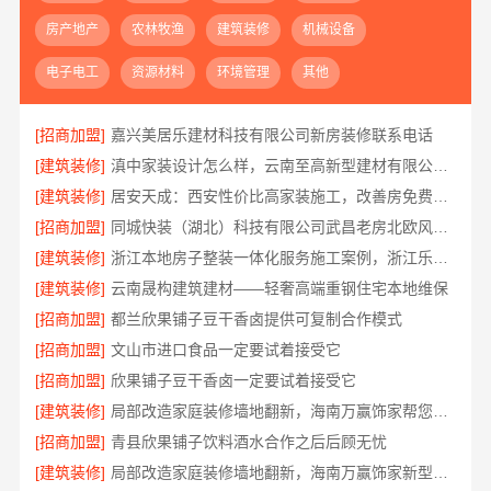
房产地产
农林牧渔
建筑装修
机械设备
电子电工
资源材料
环境管理
其他
[招商加盟]
嘉兴美居乐建材科技有限公司新房装修联系电话
[建筑装修]
滇中家装设计怎么样，云南至高新型建材有限公司口碑之选
[建筑装修]
居安天成：西安性价比高家装施工，改善房免费量房
[招商加盟]
同城快装（湖北）科技有限公司武昌老房北欧风装修
[建筑装修]
浙江本地房子整装一体化服务施工案例，浙江乐享新材料有限公司
[建筑装修]
云南晟构建筑建材——轻奢高端重钢住宅本地维保
[招商加盟]
都兰欣果铺子豆干香卤提供可复制合作模式
[招商加盟]
文山市进口食品一定要试着接受它
[招商加盟]
欣果铺子豆干香卤一定要试着接受它
[建筑装修]
局部改造家庭装修墙地翻新，海南万赢饰家帮您焕新
[招商加盟]
青县欣果铺子饮料酒水合作之后后顾无忧
[建筑装修]
局部改造家庭装修墙地翻新，海南万赢饰家新型建筑材料有限公司