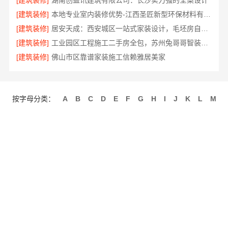
[建筑装修]
湖南创益讯建筑有限公司：长沙实力强的全案设计
[建筑装修]
本地专业室内装修优势-江西圣匠新型环保材料有限公司
[建筑装修]
居安天成：西安城区一站式家装设计，毛坯房自有施工队
[建筑装修]
工业园区工程施工二手房全包，苏州兔哥哥智装新材料有限公司从毛坯到精装交付
[建筑装修]
佛山市区靠谱家装施工信赖雅居美家
按字母分类：
A
B
C
D
E
F
G
H
I
J
K
L
M
N
O
P
Q
R
S
T
U
V
W
X
Y
Z
关于我们
联系我们
招商服务
使用协议
版权隐私
最近更新
网站地图
发布信息
免费注册