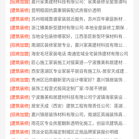
[招商加盟]
嘉兴家美建材科技有限公司：家美装修全屋靠谱吗
[建筑装修]
昆明稳固抗震重钢装配式房报价透明
[建筑装修]
苏州相城靠谱家装就近服务，苏州百年豪庭新材料有限公司品质装修
[建筑装修]
浙江臻美新型建材有限公司-本地全屋装修工期保障大平层
[建筑装修]
当地全包装修哪家好，江西圣匠新型环保材料有限公司
[招商加盟]
南湖区装修家居专业，嘉兴家美建材科技有限公司品质保障
[招商加盟]
海安毛坯家装电话 南通宏域全宅装饰建材有限公司
[建筑装修]
匠心施工家装施工对接渠道—宁波雅美和居建材科技有限公司
[建筑装修]
西安莲湖区专业家装平层自有施工队-居安天成建筑工程
[招商加盟]
秀洲区旧房翻新室内设计哪家好？嘉兴锦居装饰材料有限公司靠谱
[建筑装修]
装饰工程意式极简定制厂家-华居不锈钢
[建筑装修]
宁波雅美和居建材科技有限公司宁波镇海家装设计合作联系方式
[建筑装修]
居安天成（西安）建筑工程有限责任公司：莲湖区专业家装平层
[招商加盟]
嘉兴锦居装饰材料有限公司，南湖区高端装饰真实评测
[建筑装修]
雨花区专业房屋翻新透明化施工，创益讯建筑品质保障
[建筑装修]
顶派全铝高端定制城区正规品牌家装报价明细