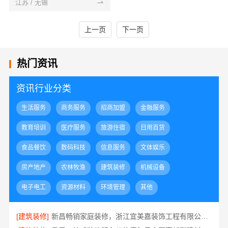
江苏 / 无锡
上一页
下一页
热门资讯
资讯行业分类
生活服务
商务服务
招商加盟
金融服务
教育培训
医疗服务
旅游住宿
日用百货
食品餐饮
数码科技
信息服务
文体娱乐
房产地产
农林牧渔
建筑装修
机械设备
电子电工
资源材料
环境管理
其他
[建筑装修]
新昌畅销家庭装修，浙江宜美嘉装饰工程有限公司品质保证