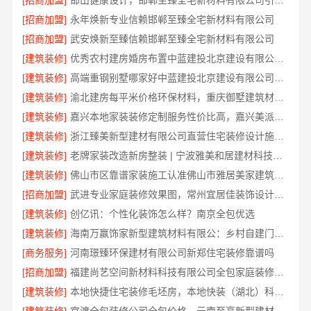
[招商加盟]
邯山健康设计，邯郸至臻全宅新材料有限公司引领绿色装修新风尚
[招商加盟]
永年焕新专业信赖邯郸至臻全宅新材料有限公司
[招商加盟]
武安焕新至臻信赖邯郸至臻全宅新材料有限公司
[建筑装修]
优秀农村建房婚房布置中蓝建投北京建设有限公司四川
[建筑装修]
高端重钢别墅哪家好中蓝建投北京建设有限公司四川
[建筑装修]
渝北建房每平米价格环保材料，重庆御墅建筑材料有限公司
[建筑装修]
嘉兴本地家装装修定制服务性价比高，嘉兴美派建材科技有限公司
[建筑装修]
浙江臻美新型建材有限公司直营住宅装修设计施工婚房
[建筑装修]
老牌家装改造新房整装 | 宁波雅美和居建材科技有限公司
[建筑装修]
佛山市区靠谱家装施工认准佛山市雅居美家建筑装饰工程有限公司
[招商加盟]
武进专业家庭装修效果图，常州宜居佳装饰设计精选
[建筑装修]
创亿讯：个性化装饰怎么样？南京全包优选
[建筑装修]
海南万赢饰家新型建筑材料有限公：乡村自建门窗焕新
[商务服务]
河南璟臻环保建材有限公司新郑住宅装修靠谱吗
[招商加盟]
福建尚艺空间新材料科技有限公司全包家庭装修口碑优选口碑之选
[建筑装修]
本地快捷住宅装修毛坯房，本地快装（湖北）科技有限公司透明报价