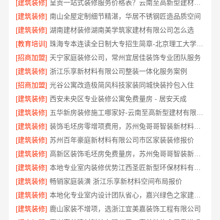
[建筑装修]
呈贡一站式装修服务价格表？云南至高新型建材有限公司
[建筑装修]
南山全屋定制细节精湛，华居不锈钢匠造品质空间
[建筑装修]
湖南建材装修湖南美学筑家建材有限公司怎么选
[教育培训]
珠海专本连读全日制大专招生简章-北京理工大学珠海学院继续教育学院
[招商加盟]
天宁家庭装修公司，常州宜居佳装饰专业团队服务
[建筑装修]
浙江乐享新材料有限公司整装一体化服务案例
[招商加盟]
光谷公寓改造极简风科技家装同城快装拎包入住
[建筑装修]
西安未央区专业装修公寓免费量房 - 居安天成
[建筑装修]
五华新房装修施工哪家好-云南至高新型建材有限公司
[建筑装修]
装饰毛坯房零增项费用，苏州兔哥哥智装新材料有限公司
[建筑装修]
苏州百年豪庭新材料有限公司市区家装装修报价
[建筑装修]
高新区装饰毛坯房免费量房，苏州兔哥哥智装新材料有限公司贴心前期服务
[建筑装修]
本地专业室内装修优势江西圣匠新型环保材料有限公司领先
[建筑装修]
畅销家庭装潢 浙江乐享新材料空间布局报价
[建筑装修]
本地化专业室内设计团队省心，嘉兴绿色之家建材科技有限公司
[建筑装修]
鹿山家装不增项，选浙江宜美嘉装饰工程有限公司