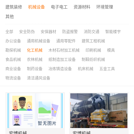
建筑装修
机械设备
电子电工
资源材料
环境管理
其他
全部
安全防伪
安保器材
防盗报警
消防交通
智能楼宇
办公设备
通用机械设备
通用零配件
建筑工程机械
勘探机械
化工机械
木材石材加工机械
印刷机械
模具
食品机械
农林机械
纸制造加工设备
制鞋纺织机械
商业设备
制药设备
冶炼铸造设备
机床机械
五金工具
物流设备
清洁通风设备
宏博机械
宏博机械