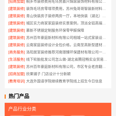
[招商加盟]
桐乡市装修费用毛坯房嘉兴锦居装饰材料有限公司闭口合同透明报价
[建筑装修]
装饰毛坯房零增项费用，苏州兔哥哥智装新材料透明预算无套路
[建筑装修]
青山快装房子装修两房一厅，本地快装（湖北）科技有限公司模块化高效施工
[建筑装修]
城区实力商家家庭装修实景案例，顶派全铝高端定制
[建筑装修]
慕新不锈钢定制服务环保零甲醛保障
[建筑装修]
苏州百年豪庭新材料有限公司相城一站式家装设计价
[建筑装修]
云南家庭装修设计全包价格，云南至高新型建材有限公司
[商务服务]
洛阳居室装修推荐河南璟臻环保建材有限公司一站式服务
[生活服务]
线下轮胎批发公司怎么做-湖北省腾冠畅实业贸易有限公司诚信合作
[建筑装修]
苏州百年豪庭新材料有限公司，市区专业老房翻新报价
[招商加盟]
欣果铺子 门店设计十分新颖
[教育培训]
大连外国语学院继续教育学院线上招生今日信息
热门产品
产品行业分类