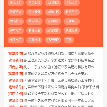
生活服务
商务服务
招商加盟
金融服务
教育培训
医疗服务
旅游住宿
日用百货
食品餐饮
数码科技
信息服务
文体娱乐
房产地产
农林牧渔
建筑装修
机械设备
电子电工
资源材料
环境管理
其他
[建筑装修]
局部改造家庭装修墙地翻新，海南万赢饰家新型建筑材料有限公司
[建筑装修]
厨卫改造怎么选？宁波雅美和居建材科技整装全包设计
[招商加盟]
海宁二手房装潢施工选嘉兴家美建材科技有限公司更省心
[建筑装修]
湖南创益讯建筑家装价格表售后无忧更安心
[建筑装修]
无锡毛坯房半包价格，无锡亿莱居装饰工程材料有限公司
[建筑装修]
句容慕新不锈钢家装公司厨房案例实拍-慕新不锈钢
[招商加盟]
邯郸至臻全宅新材料有限公司：邯山健康设计引领家居新风尚
[建筑装修]
嘉兴绿色之家建材科技有限公司——本市口碑装修服务实惠优选