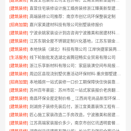
[建筑装修]
官渡全包装修公司全包价格，云南至高新型建材有限公司闭口合同
[建筑装修]
直营住宅装修设计施工婚房装修浙江臻美新型建材有限公司
[建筑装修]
高端装修公司推荐：南京市创亿讯环保整装定制
[招商加盟]
嘉兴家美建材科技有限公司别墅装修报价
[建筑装修]
宁波余姚家装设计到店咨询宁波雅美和居建材科技有限公司
[建筑装修]
江苏东钢全屋不锈钢定制兴化基地，江苏东钢金属科技有限公司
[建筑装修]
本地快装（湖北）科技有限公司 江岸快捷家装两房一厅透明报价省心入住
[生活服务]
线下轮胎批发选湖北省腾冠畅实业贸易有限公司
[建筑装修]
浙江乐享新材料有限公司：家庭装潢空间布局报价参考
[建筑装修]
周边区县现浇别墅优惠活动环保材料-重庆御墅建筑材料有限公司
[招商加盟]
本地婚房一站式装修一口价工期保障快住快装靠谱吗省心
[建筑装修]
苏州百年豪庭：苏州市区一站式家装报价老房翻新详解
[建筑装修]
南昌环保全屋定制价格 _ 江西尚宅尚品新型环保材料有限公司_严控成本环保达标
[建筑装修]
剡湖房子装修先装后付，浙江宜美嘉装饰工程有限公司让您放心
[建筑装修]
匠心施工家装改造二手房改造，宁波雅美和居建材科技有限公司
[建筑装修]
江苏高端家装报价多少，南京市创亿讯透明套餐性价比