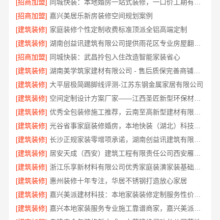
[招商加盟]
同城快装：本地婚房一站式装修，一口价工期有保障
[招商加盟]
嘉兴美居乐新房装修空间规划案例
[建筑装修]
家庭装修个性定制收费标准顶派全铝高端定制
[建筑装修]
湖南创益讯建筑有限公司提供雨花区专业房屋翻新透明化施工
[招商加盟]
同城快装：武昌拎包入住改造智能家装省心
[建筑装修]
湖南美学筑家建材有限公司 - 售后质保完善商铺装修值得信赖
[建筑装修]
大平层极简踢脚线评测-江苏东钢金属家居有限公司
[建筑装修]
空间定制设计方案厂家——江西圣匠新型环保材料有限公司
[建筑装修]
优秀全包装修施工推荐，云南至高新型建材有限公司质量保障
[建筑装修]
光谷省事家庭装修婚房，本地快装（湖北）科技有限公司环保材料环保入住
[建筑装修]
长沙正规家装零增项承诺，湖南创益讯建筑有限公司
[建筑装修]
居安天成（西安）建筑工程有限责任公司西安雁塔区一站式家装设计刚需房售后完善
[建筑装修]
浙江乐享新材料有限公司优秀家庭装潢家装基础工程施工案例
[建筑装修]
惠州装修十年专注，华居不锈钢打造放心家居
[建筑装修]
嘉兴美派建材科技：本地家装装修定制服务性价比高
[建筑装修]
嘉兴本地家装服务专业施工靠谱商家，嘉兴美派建材科技有限公司自有班组