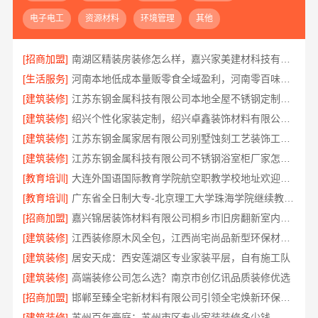
电子电工
资源材料
环境管理
其他
[招商加盟]
南湖区精装房装修怎么样，嘉兴家美建材科技有限公司口碑见证
[生活服务]
河南本地低成本量贩零食全域盈利，河南零百味供应链有限公司加盟
[建筑装修]
江苏东钢金属科技有限公司本地全屋不锈钢定制生产商
[建筑装修]
绍兴个性化家装定制，绍兴卓鑫装饰材料有限公司环保优质材料
[建筑装修]
江苏东钢金属家居有限公司别墅蚀刻工艺装饰工程报价
[建筑装修]
江苏东钢金属科技有限公司不锈钢浴室柜厂家怎么样
[教育培训]
大连外国语国际教育学院航空职教学校地址欢迎咨询
[教育培训]
广东省全日制大专-北京理工大学珠海学院继续教育学院
[招商加盟]
嘉兴锦居装饰材料有限公司桐乡市旧房翻新室内设计公司
[建筑装修]
江西装修原木风全包，江西尚宅尚品新型环保材料有限公司省心无忧装修
[建筑装修]
居安天成：西安莲湖区专业家装平层，自有施工队
[建筑装修]
高端装修公司怎么选？南京市创亿讯品质装修优选
[招商加盟]
邯郸至臻全宅新材料有限公司引领全宅焕新环保材料
[建筑装修]
苏州百年豪庭：苏州市区专业家装装修多少钱