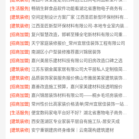
[生活服务]
畅销生鲜食品软件功能看湖北省惠物电子商务有限公司
[建筑装修]
空间定制设计方案厂家 江西圣匠新型环保材料有限公司
[建筑装修]
江西圣匠新型环保材料有限公司-本地专业室内装修核心优势
[招商加盟]
复兴智慧改造，邯郸至臻全宅新材料有限公司重塑空间美学
[招商加盟]
天宁家庭装修报价_常州宜居佳装饰工程有限公司
[招商加盟]
南湖区小户型装修推荐嘉兴锦居装饰
[招商加盟]
嘉兴美居乐建材科技有限公司旧房改造口碑之选
[建筑装修]
江苏东钢金属家居有限公司大平层私人定制极简踢脚线评测
[建筑装修]
品质装饰家装服务报价佛山市雅居美家建筑装饰工程有限公司
[招商加盟]
嘉善改造施工预算，嘉兴家美建材科技透明报价
[招商加盟]
嘉兴锦居装饰材料有限公司——桐乡毛坯房装修费用
[招商加盟]
常州性价比高家装价格清单|常州宜居佳装饰一站式全包服务
[生活服务]
便宜数码家电平台好不好？湖北省惠物电子商务有限公司评测
[建筑装修]
西安莲湖区专业家装平层自有施工队-居安天成
[建筑装修]
安宁重钢建房终身维保｜云南晟构建筑建材