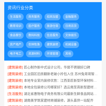
资讯行业分类
生活服务
商务服务
招商加盟
金融服务
教育培训
医疗服务
旅游住宿
日用百货
食品餐饮
数码科技
信息服务
文体娱乐
房产地产
农林牧渔
建筑装修
机械设备
电子电工
资源材料
环境管理
其他
[建筑装修]
匠心制作新中式设计公司，华居不锈钢好口碑
[建筑装修]
工业园区旧房翻新老破小拎包入住 苏州兔哥哥智装新材料有限公司
[建筑装修]
本地专业室内装修优势：江西圣匠新型环保材料有限公司的定制化服务
[建筑装修]
本地全包装修公司哪家好？选云南至高新型建材有限公司
[生活服务]
湖北省惠物电子商务有限公司最新生鲜食品网站价格
[建筑装修]
湖南美学筑家建材商铺装修，源头直供一站配齐