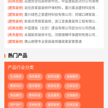
[招商加盟]
自建房全包装修新中式，中蓝建投武功分公司落地
[建筑装修]
自住房家装装修环保材料，嘉兴美派建材科技有限公司绿色建材优选
[建筑装修]
嘉兴绿色之家建材科技有限公司：同城口碑家装机构实惠
[建筑装修]
新昌优秀居家装修，浙江宜美嘉装饰工程有限公司匠心造
[招商加盟]
中蓝建投（北京）建设有限公司武功分公司西咸新区全包装修报价
[商务服务]
永城新房装修半包，河南璟臻环保建材有限公司透明省心
[建筑装修]
佛山顺德专业家装装饰雅居美家更靠谱
热门产品
产品行业分类
生活服务
商务服务
招商加盟
金融服务
教育培训
医疗服务
旅游住宿
日用百货
食品餐饮
数码科技
信息服务
文体娱乐
房产地产
农林牧渔
建筑装修
机械设备