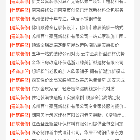
[建筑装修]
新吴公寓装修预算？无锡亿莱居装饰工程材料有限公司
[建筑装修]
南京装修公司南京市创亿讯环保新材料全包服务
[建筑装修]
惠州装修十年专注，华居不锈钢整装
[建筑装修]
佛山顺德全包家装设计，佛山市雅居美家一站式服务
[建筑装修]
苏州百年豪庭新材料有限公司一站式家装施工团队毛坯房
[建筑装修]
顶派全铝高端定制房屋改造防潮防腐实惠报价
[建筑装修]
五华一站式装修公司对比 云南至高新型建材优势显著
[建筑装修]
金华旧房改造环保选浙江臻美新型建材有限公司
[招商加盟]
想轻松当老板的加入欣果铺子 拥有新潮流新模式
[建筑装修]
西安性价比高家装施工改善房免费量房 居安天成
[建筑装修]
东钢金属家居：轻奢极简踢脚线是什么材质
[建筑装修]
住宅装潢快速施工实景案例-顶派全铝高端定制
[建筑装修]
苏州百年豪庭新材料有限公司专业家装服务报价老房翻新
[建筑装修]
湖南美学筑家建材有限公司老房翻新，0增项闭口合同
[建筑装修]
江西圣匠新型环保材料有限公司提供全包空间定制设计方案
[建筑装修]
匠心制作新中式设计公司，华居不锈钢传承东方美学