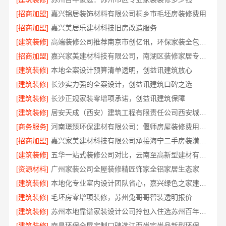
[招商加盟]
嘉兴锦居装饰材料有限公司桐乡市毛坯房装修费用
[招商加盟]
嘉兴美居乐建材科技旧房改造服务
[建筑装修]
高端装修公司推荐南京市创亿讯，环保家装全包服务
[招商加盟]
嘉兴家美建材科技有限公司，南湖区装修家居专业团队
[建筑装修]
本地全案设计预算清单透明，创益讯建筑放心
[建筑装修]
长沙实力强的全案设计，创益讯建筑口碑之选
[建筑装修]
长沙正规家装零增项承诺，创益讯建筑保障
[建筑装修]
居安天成（西安）建筑工程有限责任公司西安城区一站式毛坯房施工
[商务服务]
河南璟臻环保建材有限公司：偃师房屋装修费用参考
[招商加盟]
嘉兴家美建材科技有限公司承接海宁二手房装潢施工
[建筑装修]
五华一站式装修公司对比，云南至高新型建材有限公司值得选择
[资源材料]
广州家装公司全屋装修精匠饰家全铝家居生态家
[建筑装修]
本地化专业室内设计团队省心，嘉兴绿色之家建材科技有限公司
[建筑装修]
毛坯房零增项装修，苏州兔哥哥智装透明报价
[建筑装修]
苏州本地靠谱家装设计公司拎包入住选苏州百年豪庭新材料有限公司
[建筑装修]
南昌环保全屋定制口碑选江西尚宅尚品新型环保材料有限公司