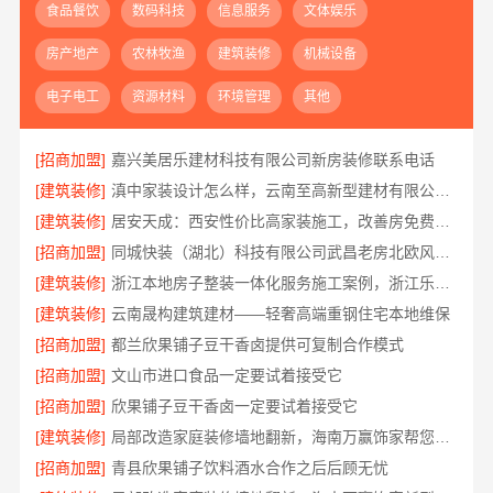
食品餐饮
数码科技
信息服务
文体娱乐
房产地产
农林牧渔
建筑装修
机械设备
电子电工
资源材料
环境管理
其他
[招商加盟]
嘉兴美居乐建材科技有限公司新房装修联系电话
[建筑装修]
滇中家装设计怎么样，云南至高新型建材有限公司口碑之选
[建筑装修]
居安天成：西安性价比高家装施工，改善房免费量房
[招商加盟]
同城快装（湖北）科技有限公司武昌老房北欧风装修
[建筑装修]
浙江本地房子整装一体化服务施工案例，浙江乐享新材料有限公司
[建筑装修]
云南晟构建筑建材——轻奢高端重钢住宅本地维保
[招商加盟]
都兰欣果铺子豆干香卤提供可复制合作模式
[招商加盟]
文山市进口食品一定要试着接受它
[招商加盟]
欣果铺子豆干香卤一定要试着接受它
[建筑装修]
局部改造家庭装修墙地翻新，海南万赢饰家帮您焕新
[招商加盟]
青县欣果铺子饮料酒水合作之后后顾无忧