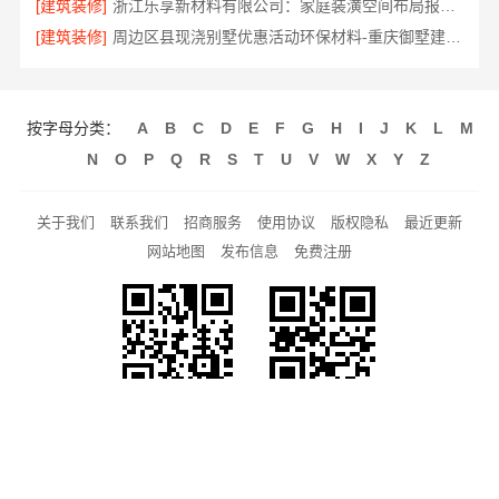
[建筑装修]
浙江乐享新材料有限公司：家庭装潢空间布局报价参考
[建筑装修]
周边区县现浇别墅优惠活动环保材料-重庆御墅建筑材料有限公司
按字母分类：
A
B
C
D
E
F
G
H
I
J
K
L
M
N
O
P
Q
R
S
T
U
V
W
X
Y
Z
关于我们
联系我们
招商服务
使用协议
版权隐私
最近更新
网站地图
发布信息
免费注册
手机网站
客服微信
Copyright © 2010-2020 027采购网 版权所有
备案号：
鄂ICP备15001132号-11