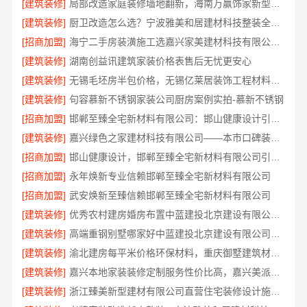
[建筑装修]
局部改造家庭装修墙地翻新，海南万赢饰家新型建筑材料有限公司
[建筑装修]
厨卫改造怎么选？宁波雅美和居建材科技整装全包设计
[招商加盟]
海宁二手房装潢施工选嘉兴家美建材科技有限公司更省心
[建筑装修]
湖南创益讯建筑家装价格表售后无忧更安心
[建筑装修]
无锡毛坯房半包价格，无锡亿莱居装饰工程材料有限公司
[建筑装修]
句容慕新不锈钢家装公司厨房案例实拍-慕新不锈钢
[招商加盟]
邯郸至臻全宅新材料有限公司：邯山健康设计引领家居新风尚
[建筑装修]
嘉兴绿色之家建材科技有限公司——本市口碑装修服务实惠优选
[招商加盟]
邯山健康设计，邯郸至臻全宅新材料有限公司引领绿色装修新风尚
[招商加盟]
永年焕新专业信赖邯郸至臻全宅新材料有限公司
[招商加盟]
武安焕新至臻信赖邯郸至臻全宅新材料有限公司
[建筑装修]
优秀农村建房婚房布置中蓝建投北京建设有限公司四川
[建筑装修]
高端重钢别墅哪家好中蓝建投北京建设有限公司四川
[建筑装修]
渝北建房每平米价格环保材料，重庆御墅建筑材料有限公司
[建筑装修]
嘉兴本地家装装修定制服务性价比高，嘉兴美派建材科技有限公司
[建筑装修]
浙江臻美新型建材有限公司直营住宅装修设计施工婚房