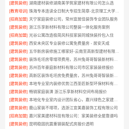
[建筑装修]
湖南建材装修湖南美学筑家建材有限公司怎么选
[教育培训]
珠海专本连读全日制大专招生简章-北京理工大学珠海学院继续教育学院
[招商加盟]
天宁家庭装修公司，常州宜居佳装饰专业团队服务
[建筑装修]
浙江乐享新材料有限公司整装一体化服务案例
[招商加盟]
光谷公寓改造极简风科技家装同城快装拎包入住
[建筑装修]
西安未央区专业装修公寓免费量房 - 居安天成
[建筑装修]
五华新房装修施工哪家好-云南至高新型建材有限公司
[建筑装修]
装饰毛坯房零增项费用，苏州兔哥哥智装新材料有限公司
[建筑装修]
苏州百年豪庭新材料有限公司市区家装装修报价
[建筑装修]
高新区装饰毛坯房免费量房，苏州兔哥哥智装新材料有限公司贴心前期服务
[建筑装修]
本地专业室内装修优势江西圣匠新型环保材料有限公司领先
[建筑装修]
畅销家庭装潢 浙江乐享新材料空间布局报价
[建筑装修]
本地化专业室内设计团队省心，嘉兴绿色之家建材科技有限公司
[建筑装修]
鹿山家装不增项，选浙江宜美嘉装饰工程有限公司
[招商加盟]
嘉兴家美建材科技有限公司：家美装修全屋靠谱吗
[建筑装修]
昆明稳固抗震重钢装配式房报价透明