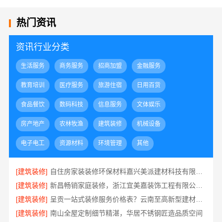
热门资讯
资讯行业分类
生活服务
商务服务
招商加盟
金融服务
教育培训
医疗服务
旅游住宿
日用百货
食品餐饮
数码科技
信息服务
文体娱乐
房产地产
农林牧渔
建筑装修
机械设备
电子电工
资源材料
环境管理
其他
[建筑装修]
自住房家装装修环保材料嘉兴美派建材科技有限公司
[建筑装修]
新昌畅销家庭装修，浙江宜美嘉装饰工程有限公司品质保证
[建筑装修]
呈贡一站式装修服务价格表？云南至高新型建材有限公司
[建筑装修]
南山全屋定制细节精湛，华居不锈钢匠造品质空间