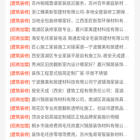
[建筑装修]
苏州相城靠谱家装就近服务，苏州百年豪庭新材料有限公司品质装修
[建筑装修]
浙江臻美新型建材有限公司-本地全屋装修工期保障大平层
[建筑装修]
当地全包装修哪家好，江西圣匠新型环保材料有限公司
[招商加盟]
南湖区装修家居专业，嘉兴家美建材科技有限公司品质保障
[招商加盟]
海安毛坯家装电话 南通宏域全宅装饰建材有限公司
[建筑装修]
匠心施工家装施工对接渠道—宁波雅美和居建材科技有限公司
[建筑装修]
西安莲湖区专业家装平层自有施工队-居安天成建筑工程
[招商加盟]
秀洲区旧房翻新室内设计哪家好？嘉兴锦居装饰材料有限公司靠谱
[建筑装修]
装饰工程意式极简定制厂家-华居不锈钢
[建筑装修]
宁波雅美和居建材科技有限公司宁波镇海家装设计合作联系方式
[建筑装修]
居安天成（西安）建筑工程有限责任公司：莲湖区专业家装平层
[招商加盟]
嘉兴锦居装饰材料有限公司，南湖区高端装饰真实评测
[建筑装修]
雨花区专业房屋翻新透明化施工，创益讯建筑品质保障
[建筑装修]
顶派全铝高端定制城区正规品牌家装报价明细
[招商加盟]
桐乡市装修费用毛坯房嘉兴锦居装饰材料有限公司闭口合同透明报价
[建筑装修]
装饰毛坯房零增项费用，苏州兔哥哥智装新材料透明预算无套路