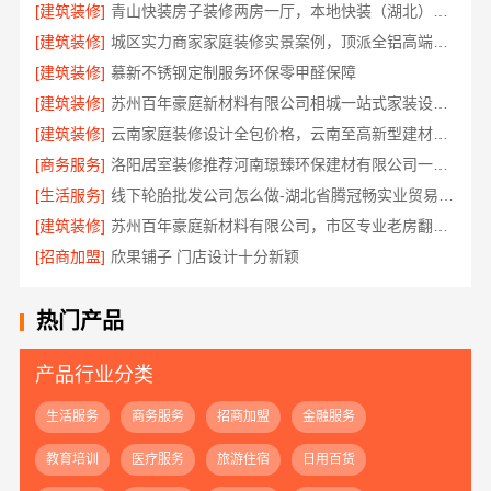
[建筑装修]
青山快装房子装修两房一厅，本地快装（湖北）科技有限公司模块化高效施工
[建筑装修]
城区实力商家家庭装修实景案例，顶派全铝高端定制
[建筑装修]
慕新不锈钢定制服务环保零甲醛保障
[建筑装修]
苏州百年豪庭新材料有限公司相城一站式家装设计价
[建筑装修]
云南家庭装修设计全包价格，云南至高新型建材有限公司
[商务服务]
洛阳居室装修推荐河南璟臻环保建材有限公司一站式服务
[生活服务]
线下轮胎批发公司怎么做-湖北省腾冠畅实业贸易有限公司诚信合作
[建筑装修]
苏州百年豪庭新材料有限公司，市区专业老房翻新报价
[招商加盟]
欣果铺子 门店设计十分新颖
热门产品
产品行业分类
生活服务
商务服务
招商加盟
金融服务
教育培训
医疗服务
旅游住宿
日用百货