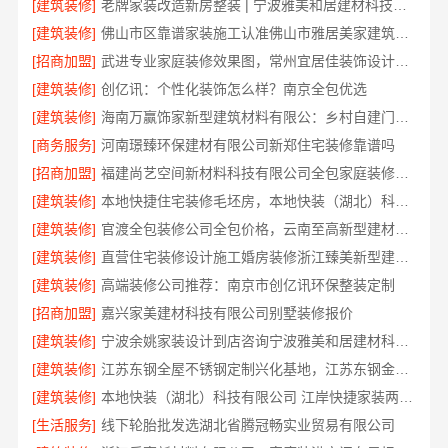
[建筑装修]
老牌家装改造新房整装 | 宁波雅美和居建材科技有限公司
[建筑装修]
佛山市区靠谱家装施工认准佛山市雅居美家建筑装饰工程有限公司
[招商加盟]
武进专业家庭装修效果图，常州宜居佳装饰设计精选
[建筑装修]
创亿讯：个性化装饰怎么样？南京全包优选
[建筑装修]
海南万赢饰家新型建筑材料有限公：乡村自建门窗焕新
[商务服务]
河南璟臻环保建材有限公司新郑住宅装修靠谱吗
[招商加盟]
福建尚艺空间新材料科技有限公司全包家庭装修口碑优选口碑之选
[建筑装修]
本地快捷住宅装修毛坯房，本地快装（湖北）科技有限公司透明报价
[建筑装修]
官渡全包装修公司全包价格，云南至高新型建材有限公司闭口合同
[建筑装修]
直营住宅装修设计施工婚房装修浙江臻美新型建材有限公司
[建筑装修]
高端装修公司推荐：南京市创亿讯环保整装定制
[招商加盟]
嘉兴家美建材科技有限公司别墅装修报价
[建筑装修]
宁波余姚家装设计到店咨询宁波雅美和居建材科技有限公司
[建筑装修]
江苏东钢全屋不锈钢定制兴化基地，江苏东钢金属科技有限公司
[建筑装修]
本地快装（湖北）科技有限公司 江岸快捷家装两房一厅透明报价省心入住
[生活服务]
线下轮胎批发选湖北省腾冠畅实业贸易有限公司