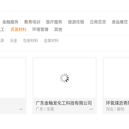
昌拎包入住改造智能家装省心
推荐
湖南美学筑家建材有限公司 - 售后质保完善商铺装修值得信赖
毛坯房零增项装修，苏州兔
推荐
大平层极简踢脚线评测-江苏东钢金属家居有限公司
推荐
金融服务
教育培训
医疗服务
旅游住宿
日用百货
食品餐饮
空间定制设计方案厂家——江西圣匠新型环保材料有限公司
推荐
电工
资源材料
环境管理
其他
能源
冶金
包装材料
金属材料
广东金釉发化工科技有限公司
环氧煤沥青
广东 / 东莞
河北 / 廊坊