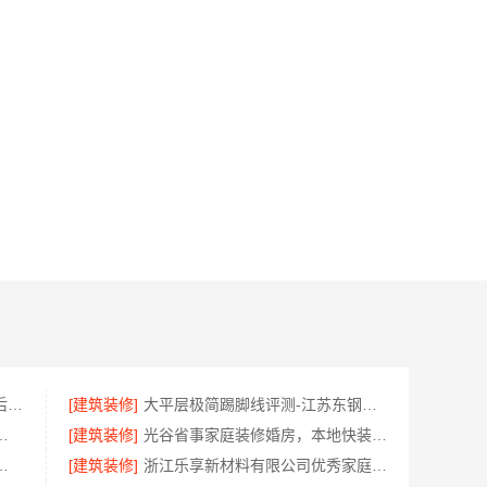
湖南美学筑家建材有限公司 - 售后质保完善商铺装修值得信赖
[建筑装修]
大平层极简踢脚线评测-江苏东钢金属家居有限公司
，云南至高新型建材有限公司质量保障
[建筑装修]
光谷省事家庭装修婚房，本地快装（湖北）科技有限公司环保材料环保入住
任公司西安雁塔区一站式家装设计刚需房售后完善
[建筑装修]
浙江乐享新材料有限公司优秀家庭装潢家装基础工程施工案例