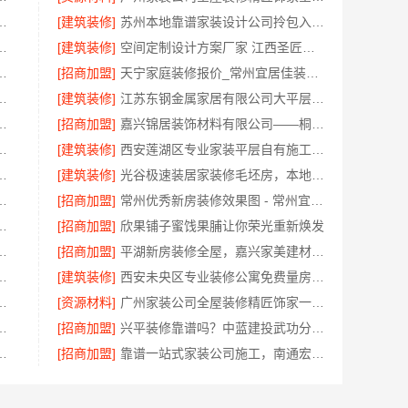
，苏州兔哥哥智装透明报价
[建筑装修]
苏州本地靠谱家装设计公司拎包入住选苏州百年豪庭新材料有限公司
能看湖北省惠物电子商务有限公司
[建筑装修]
空间定制设计方案厂家 江西圣匠新型环保材料有限公司
臻全宅新材料有限公司重塑空间美学
[招商加盟]
天宁家庭装修报价_常州宜居佳装饰工程有限公司
技有限公司旧房改造口碑之选
[建筑装修]
江苏东钢金属家居有限公司大平层私人定制极简踢脚线评测
，嘉兴家美建材科技透明报价
[招商加盟]
嘉兴锦居装饰材料有限公司——桐乡毛坯房装修费用
好？湖北省惠物电子商务有限公司评测
[建筑装修]
西安莲湖区专业家装平层自有施工队-居安天成
技有限公司急装快品质施工放心
[建筑装修]
光谷极速装居家装修毛坯房，本地快装（湖北）科技有限公司闪电完工
公司巴南免拆模板造价预算抗震防风
[招商加盟]
常州优秀新房装修效果图 - 常州宜居佳装饰工程有限公司设计案例
修选本地快装（湖北）科技
[招商加盟]
欣果铺子蜜饯果脯让你荣光重新焕发
至臻全宅新材料有限公司提供零醛方案
[招商加盟]
平湖新房装修全屋，嘉兴家美建材科技有限公司一站式全包
地快装（湖北）科技有限公司，一房价全包
[建筑装修]
西安未央区专业装修公寓免费量房-居安天成（西安）建筑工程有限责任公司
公司社区整店输出量贩零食适配全场景
[资源材料]
广州家装公司全屋装修精匠饰家一站式服务
上门，嘉兴美居乐建材科技有限公司
[招商加盟]
兴平装修靠谱吗？中蓝建投武功分公司全包服务
限责任公司：西安专业装修平层免费量房服务
[招商加盟]
靠谱一站式家装公司施工，南通宏域全宅装饰建材有限公司