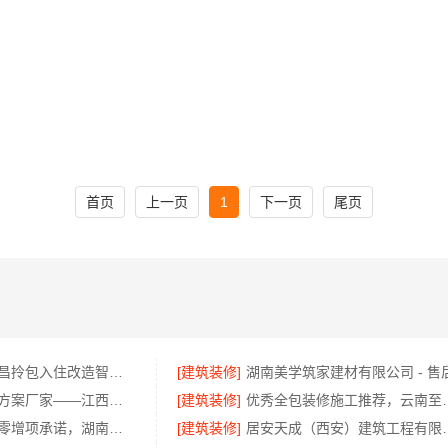
首页
上一页
1
下一页
尾页
同城快装：武昌拎包入住改造智能家装省心
[建筑装修]
空间定制设计方案厂家——江西圣匠新型环保材料有限公司
[建筑装修]
优秀全包装修施工推荐
长沙正规家装零增项承诺，湖南创益讯建筑有限公司
[建筑装修]
居安天成（西安）建筑工程有限责