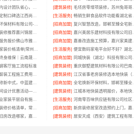
本地化专业室内设计团队省心，嘉兴绿色之家建材科技有限公司
[建筑装修]
毛坯房零增项装修
南昌环保全屋定制口碑选江西尚宅尚品新型环保材料有限公司
[生活服务]
畅销生鲜食品软件功
江西圣匠新型环保材料有限公司-本地专业室内装修核心优势
[招商加盟]
复兴智慧改造，邯郸至
南湖区小户型装修推荐嘉兴锦居装饰
[招商加盟]
嘉兴美居乐建材科
品质装饰家装服务报价佛山市雅居美家建筑装饰工程有限公司
[招商加盟]
嘉善改造施工预算
常州性价比高家装价格清单|常州宜居佳装饰一站式全包服务
[生活服务]
便宜数码家电平台好不
安宁重钢建房终身维保｜云南晟构建筑建材
[招商加盟]
同城快装（湖北）科
钢客厅施工流程标准
[建筑装修]
重庆御墅建筑材料有限
张家港兔哥哥智装工程施工费用透明
[建筑装修]
江汉省事老房装
毛坯房半包装修新中式，中蓝建投（北京）建设有限公司武功分公司
[招商加盟]
全宅焕新环保材料，邯郸
珠三角靠谱空间设计优惠活动——广东鼎饰空间装饰工程有限公司
[建筑装修]
江城本地快装透明报价，本
西安莲湖区专业家装平层自有施工队-居安天成（西安）建筑工程有限责任公司
[生活服务]
河南零百味供应链有限
新北优秀家庭装修价格清单，常州宜居佳装饰报价透明
[招商加盟]
新房装修居室改造预约
嘉兴城区靠谱旧房改造哪家，嘉兴美居乐建材科技有限公司
[建筑装修]
居安天成（西安）建筑工程有