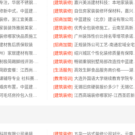
惠州装修十年专注，华居不锈钢打造放心家居
[建筑装修]
嘉兴美派建材科技：
自建房全包装修新中式，中蓝建投武功分公司落地
[建筑装修]
自住房家装装修环保材料，
新昌优秀居家装修，浙江宜美嘉装饰工程有限公司匠心造
[招商加盟]
中蓝建投（北京）建设有
佛山顺德专业家装装饰雅居美家更靠谱
[建筑装修]
优秀全包装修施工，云
装修哪家快品质施工
[建筑装修]
广州装饰性价比排名零增
建材售后质保软装
[招商加盟]
正
精匠饰家（广州）家居建材有限公司，广州市区家装装修多少钱新房
[建筑装修]
绍兴城区个性化装修质
大平层私人定制极简踢脚线评测-江苏东钢金属家居有限公司
[建筑装修]
畅销重钢别墅局部改造
本地全屋定制简欧套餐：江西尚宅尚品新型环保材料有限公司
[生活服务]
高效生鲜食品服务商价格—
大连考研专业课辅导专业 社科赛斯考研个性化定制课程
[教育培训]
大连外国语大学继
优秀农村建房婚房布置，中蓝建投四川推荐
[建筑装修]
无锡旧房硬装报价多少？无锡
精匠饰家，天河毛坯房拎包入住设计
[建筑装修]
江
嘉兴家美建材科技有限公司承接海宁二手房装潢施工
[建筑装修]
五华一站式装修公司对比