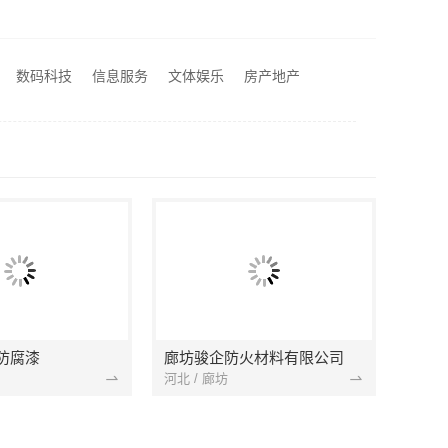
本地化专业室内设计团队省心，嘉兴绿色之家建材科技有限公司
哥哥智装透明报价
苏州本地靠谱家装设计公司拎包入住选苏州百年豪庭新材料有限公司
数码科技
信息服务
文体娱乐
房产地产
南昌环保全屋定制口碑选江西尚宅尚品新型环保材料有限公司
防腐漆
廊坊骏企防火材料有限公司
河北 / 廊坊