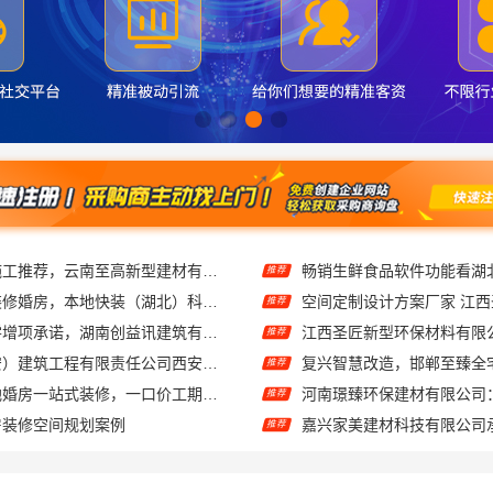
优秀全包装修施工推荐，云南至高新型建材有限公司质量保障
推荐
光谷省事家庭装修婚房，本地快装（湖北）科技有限公司环保材料环保入住
推荐
长沙正规家装零增项承诺，湖南创益讯建筑有限公司
推荐
居安天成（西安）建筑工程有限责任公司西安雁塔区一站式家装设计刚需房售后完善
推荐
同城快装：本地婚房一站式装修，一口价工期有保障
推荐
房装修空间规划案例
推荐
定制收费标准顶派全铝高端定制
推荐
湖南创益讯建筑有限公司提供雨花区专业房屋翻新透明化施工
广州家装公司全屋装修精匠
推荐