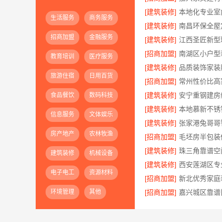
[建筑装修]
生活服务
商务服务
[建筑装修]
招商加盟
金融服务
[建筑装修]
[招商加盟]
教育培训
医疗服务
[建筑装修]
旅游住宿
日用百货
[招商加盟]
[建筑装修]
食品餐饮
数码科技
[建筑装修]
本地慕新不锈
信息服务
文体娱乐
[建筑装修]
房产地产
农林牧渔
[招商加盟]
[建筑装修]
建筑装修
机械设备
[建筑装修]
电子电工
资源材料
[招商加盟]
环境管理
其他
[招商加盟]