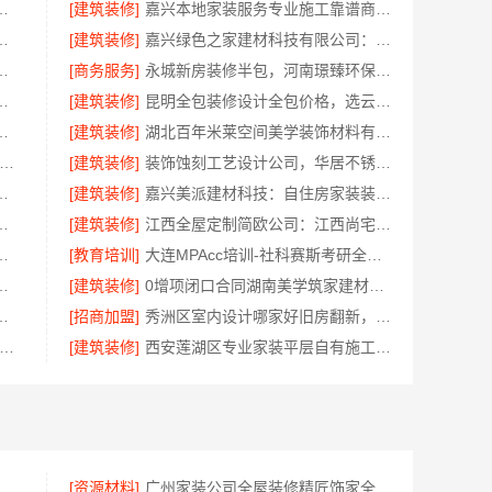
本地家装装修定制服务性价比高
[建筑装修]
嘉兴本地家装服务专业施工靠谱商家，嘉兴美派建材科技有限公司自有班组
嘉兴美派建材科技有限公司绿色建材优选
[建筑装修]
嘉兴绿色之家建材科技有限公司：同城口碑家装机构实惠
限公司武功分公司西咸新区全包装修报价
[商务服务]
永城新房装修半包，河南璟臻环保建材有限公司透明省心
南至高新型建材有限公司品质保证
[建筑装修]
昆明全包装修设计全包价格，选云南至高新型建材有限公司
项承诺，广东鼎饰空间装饰工程有限公司
[建筑装修]
湖北百年米莱空间美学装饰材料有限公司鄂州有设计感装修实景案例
规装饰公司工艺-南通宏域全宅装饰建材有限公司
[建筑装修]
装饰蚀刻工艺设计公司，华居不锈钢定制独特风格
量有保障，绍兴卓鑫装饰材料有限公司
[建筑装修]
嘉兴美派建材科技：自住房家装装修环保材料优选商
找中蓝建投北京建设有限公司四川
[建筑装修]
江西全屋定制简欧公司：江西尚宅尚品新型环保材料有限公司
—湖北省惠物电子商务有限公司购物平台
[教育培训]
大连MPAcc培训-社科赛斯考研全年魔鬼集训营
续教育学院专业推荐服务资讯
[建筑装修]
0增项闭口合同湖南美学筑家建材有限公司局部改造
亿莱居装饰工程材料有限公司专业团队为您把关
[招商加盟]
秀洲区室内设计哪家好旧房翻新，嘉兴锦居装饰材料有限公司高效服务
西高端装修哪家好-江西圣匠新型环保材料有限公司
[建筑装修]
西安莲湖区专业家装平层自有施工队居安天成
，云南至高新型建材有限公司值得选择
[资源材料]
广州家装公司全屋装修精匠饰家全铝家居生态家