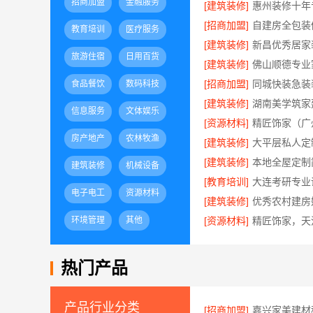
招商加盟
金融服务
[建筑装修]
[招商加盟]
教育培训
医疗服务
[建筑装修]
旅游住宿
日用百货
[建筑装修]
[招商加盟]
同城快装急装
食品餐饮
数码科技
[建筑装修]
湖南美学筑家
信息服务
文体娱乐
[资源材料]
房产地产
农林牧渔
[建筑装修]
[建筑装修]
建筑装修
机械设备
[教育培训]
电子电工
资源材料
[建筑装修]
环境管理
其他
[资源材料]
热门产品
产品行业分类
[招商加盟]