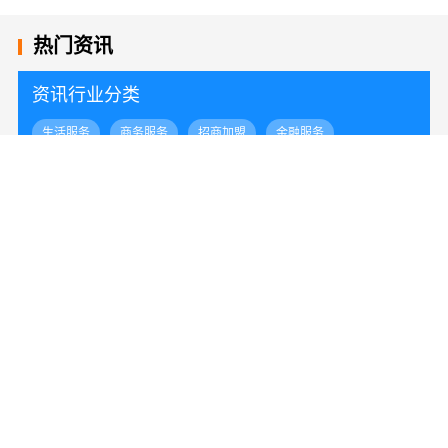
热门资讯
资讯行业分类
生活服务
商务服务
招商加盟
金融服务
教育培训
医疗服务
旅游住宿
日用百货
食品餐饮
数码科技
信息服务
文体娱乐
房产地产
农林牧渔
建筑装修
机械设备
电子电工
资源材料
环境管理
其他
[建筑装修]
优秀全包装修施工典范，云南至高品质有保障
[招商加盟]
江苏靠谱家装口碑怎么样？常州宜居佳装饰真实评价
[建筑装修]
惠州装修十年专注，华居不锈钢提供靠谱服务
[建筑装修]
江苏东钢金属家居屏风隔断艺术漆定制：价格透明性价比优