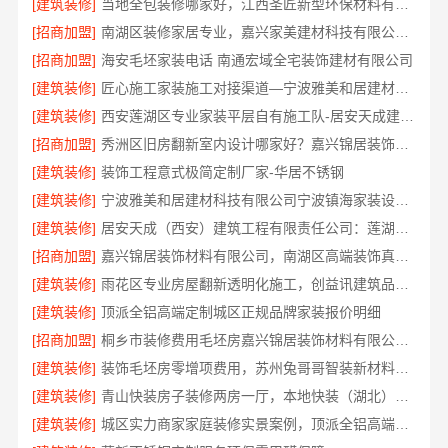
[建筑装修]
当地全包装修哪家好，江西圣匠新型环保材料有限公司
[招商加盟]
南湖区装修家居专业，嘉兴家美建材科技有限公司品质保障
[招商加盟]
海安毛坯家装电话 南通宏域全宅装饰建材有限公司
[建筑装修]
匠心施工家装施工对接渠道—宁波雅美和居建材科技有限公司
[建筑装修]
西安莲湖区专业家装平层自有施工队-居安天成建筑工程
[招商加盟]
秀洲区旧房翻新室内设计哪家好？嘉兴锦居装饰材料有限公司靠谱
[建筑装修]
装饰工程意式极简定制厂家-华居不锈钢
[建筑装修]
宁波雅美和居建材科技有限公司宁波镇海家装设计合作联系方式
[建筑装修]
居安天成（西安）建筑工程有限责任公司：莲湖区专业家装平层
[招商加盟]
嘉兴锦居装饰材料有限公司，南湖区高端装饰真实评测
[建筑装修]
雨花区专业房屋翻新透明化施工，创益讯建筑品质保障
[建筑装修]
顶派全铝高端定制城区正规品牌家装报价明细
[招商加盟]
桐乡市装修费用毛坯房嘉兴锦居装饰材料有限公司闭口合同透明报价
[建筑装修]
装饰毛坯房零增项费用，苏州兔哥哥智装新材料透明预算无套路
[建筑装修]
青山快装房子装修两房一厅，本地快装（湖北）科技有限公司模块化高效施工
[建筑装修]
城区实力商家家庭装修实景案例，顶派全铝高端定制