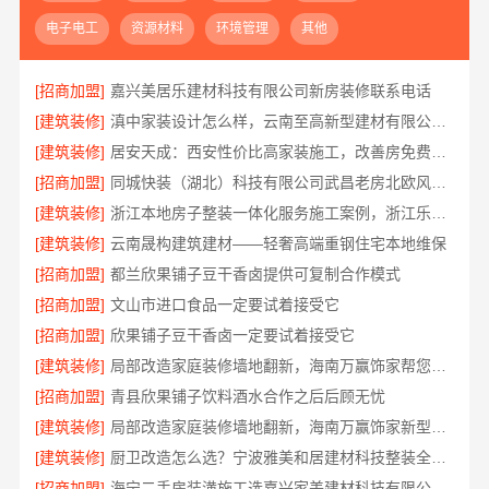
电子电工
资源材料
环境管理
其他
[招商加盟]
嘉兴美居乐建材科技有限公司新房装修联系电话
[建筑装修]
滇中家装设计怎么样，云南至高新型建材有限公司口碑之选
[建筑装修]
居安天成：西安性价比高家装施工，改善房免费量房
[招商加盟]
同城快装（湖北）科技有限公司武昌老房北欧风装修
[建筑装修]
浙江本地房子整装一体化服务施工案例，浙江乐享新材料有限公司
[建筑装修]
云南晟构建筑建材——轻奢高端重钢住宅本地维保
[招商加盟]
都兰欣果铺子豆干香卤提供可复制合作模式
[招商加盟]
文山市进口食品一定要试着接受它
[招商加盟]
欣果铺子豆干香卤一定要试着接受它
[建筑装修]
局部改造家庭装修墙地翻新，海南万赢饰家帮您焕新
[招商加盟]
青县欣果铺子饮料酒水合作之后后顾无忧
[建筑装修]
局部改造家庭装修墙地翻新，海南万赢饰家新型建筑材料有限公司
[建筑装修]
厨卫改造怎么选？宁波雅美和居建材科技整装全包设计
[招商加盟]
海宁二手房装潢施工选嘉兴家美建材科技有限公司更省心