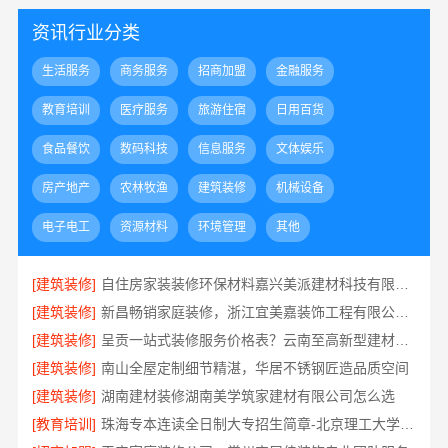
资讯行业分类
生活服务
商务服务
招商加盟
金融服务
教育培训
医疗服务
旅游住宿
日用百货
食品餐饮
数码科技
信息服务
文体娱乐
房产地产
农林牧渔
建筑装修
机械设备
电子电工
资源材料
环境管理
其他
[建筑装修]
自住房家装装修环保材料嘉兴美派建材科技有限公司
[建筑装修]
新昌畅销家庭装修，浙江宜美嘉装饰工程有限公司品质保证
[建筑装修]
呈贡一站式装修服务价格表？云南至高新型建材有限公司
[建筑装修]
南山全屋定制细节精湛，华居不锈钢匠造品质空间
[建筑装修]
湖南建材装修湖南美学筑家建材有限公司怎么选
[教育培训]
珠海专本连读全日制大专招生简章-北京理工大学珠海学院继续教育学院