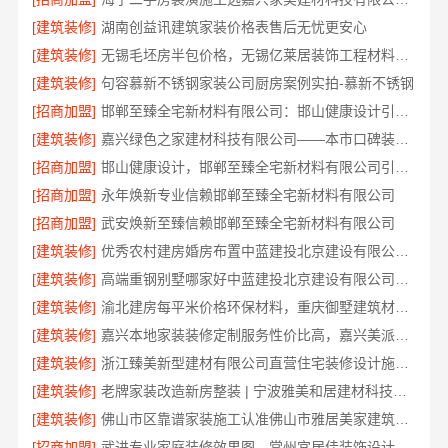
[建筑装修]
湖南创益讯建筑家装价格表售后无忧更安心
[建筑装修]
无锡毛坯房半包价格，无锡亿莱居装饰工程材料有限公司
[建筑装修]
句容慕新不锈钢家装公司厨房案例实拍-慕新不锈钢
[招商加盟]
邯郸至臻全宅新材料有限公司：邯山健康设计引领家居新风尚
[建筑装修]
嘉兴绿色之家建材科技有限公司——本市口碑装修服务实惠优选
[招商加盟]
邯山健康设计，邯郸至臻全宅新材料有限公司引领绿色装修新风尚
[招商加盟]
永年焕新专业信赖邯郸至臻全宅新材料有限公司
[招商加盟]
武安焕新至臻信赖邯郸至臻全宅新材料有限公司
[建筑装修]
优秀农村建房婚房布置中蓝建投北京建设有限公司四川
[建筑装修]
高端重钢别墅哪家好中蓝建投北京建设有限公司四川
[建筑装修]
渝北建房每平米价格环保材料，重庆御墅建筑材料有限公司
[建筑装修]
嘉兴本地家装装修定制服务性价比高，嘉兴美派建材科技有限公司
[建筑装修]
浙江臻美新型建材有限公司直营住宅装修设计施工婚房
[建筑装修]
老牌家装改造新房整装 | 宁波雅美和居建材科技有限公司
[建筑装修]
佛山市区靠谱家装施工认准佛山市雅居美家建筑装饰工程有限公司
[招商加盟]
武进专业家庭装修效果图，常州宜居佳装饰设计精选