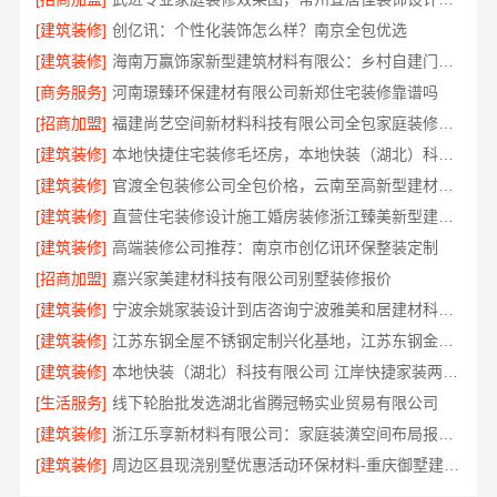
[建筑装修]
创亿讯：个性化装饰怎么样？南京全包优选
[建筑装修]
海南万赢饰家新型建筑材料有限公：乡村自建门窗焕新
[商务服务]
河南璟臻环保建材有限公司新郑住宅装修靠谱吗
[招商加盟]
福建尚艺空间新材料科技有限公司全包家庭装修口碑优选口碑之选
[建筑装修]
本地快捷住宅装修毛坯房，本地快装（湖北）科技有限公司透明报价
[建筑装修]
官渡全包装修公司全包价格，云南至高新型建材有限公司闭口合同
[建筑装修]
直营住宅装修设计施工婚房装修浙江臻美新型建材有限公司
[建筑装修]
高端装修公司推荐：南京市创亿讯环保整装定制
[招商加盟]
嘉兴家美建材科技有限公司别墅装修报价
[建筑装修]
宁波余姚家装设计到店咨询宁波雅美和居建材科技有限公司
[建筑装修]
江苏东钢全屋不锈钢定制兴化基地，江苏东钢金属科技有限公司
[建筑装修]
本地快装（湖北）科技有限公司 江岸快捷家装两房一厅透明报价省心入住
[生活服务]
线下轮胎批发选湖北省腾冠畅实业贸易有限公司
[建筑装修]
浙江乐享新材料有限公司：家庭装潢空间布局报价参考
[建筑装修]
周边区县现浇别墅优惠活动环保材料-重庆御墅建筑材料有限公司