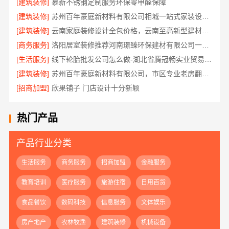
[建筑装修]
慕新不锈钢定制服务环保零甲醛保障
[建筑装修]
苏州百年豪庭新材料有限公司相城一站式家装设计价
[建筑装修]
云南家庭装修设计全包价格，云南至高新型建材有限公司
[商务服务]
洛阳居室装修推荐河南璟臻环保建材有限公司一站式服务
[生活服务]
线下轮胎批发公司怎么做-湖北省腾冠畅实业贸易有限公司诚信合作
[建筑装修]
苏州百年豪庭新材料有限公司，市区专业老房翻新报价
[招商加盟]
欣果铺子 门店设计十分新颖
热门产品
产品行业分类
生活服务
商务服务
招商加盟
金融服务
教育培训
医疗服务
旅游住宿
日用百货
食品餐饮
数码科技
信息服务
文体娱乐
房产地产
农林牧渔
建筑装修
机械设备