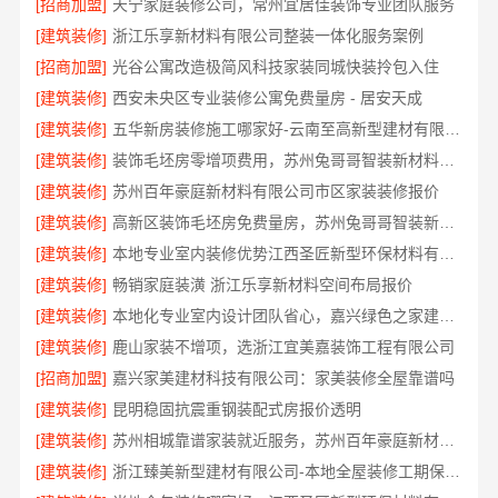
[招商加盟]
天宁家庭装修公司，常州宜居佳装饰专业团队服务
[建筑装修]
浙江乐享新材料有限公司整装一体化服务案例
[招商加盟]
光谷公寓改造极简风科技家装同城快装拎包入住
[建筑装修]
西安未央区专业装修公寓免费量房 - 居安天成
[建筑装修]
五华新房装修施工哪家好-云南至高新型建材有限公司
[建筑装修]
装饰毛坯房零增项费用，苏州兔哥哥智装新材料有限公司
[建筑装修]
苏州百年豪庭新材料有限公司市区家装装修报价
[建筑装修]
高新区装饰毛坯房免费量房，苏州兔哥哥智装新材料有限公司贴心前期服务
[建筑装修]
本地专业室内装修优势江西圣匠新型环保材料有限公司领先
[建筑装修]
畅销家庭装潢 浙江乐享新材料空间布局报价
[建筑装修]
本地化专业室内设计团队省心，嘉兴绿色之家建材科技有限公司
[建筑装修]
鹿山家装不增项，选浙江宜美嘉装饰工程有限公司
[招商加盟]
嘉兴家美建材科技有限公司：家美装修全屋靠谱吗
[建筑装修]
昆明稳固抗震重钢装配式房报价透明
[建筑装修]
苏州相城靠谱家装就近服务，苏州百年豪庭新材料有限公司品质装修
[建筑装修]
浙江臻美新型建材有限公司-本地全屋装修工期保障大平层