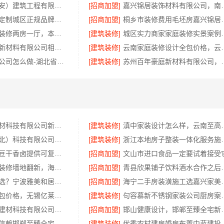
居安天成（西安）建筑工程有限责任公司：莲湖区专业家装平层
[招商加盟]
嘉兴锦居装饰材料有
顶派全铝高端定制城区正规品牌家装报价明细
[招商加盟]
桐乡市装修费用毛坯房嘉兴
青山快装房子装修两房一厅，本地快装（湖北）科技有限公司模块化高效施工
[建筑装修]
城区实力商家家庭装
苏州百年豪庭新材料有限公司相城一站式家装设计价
[建筑装修]
云南家庭装修设计全包
线下轮胎批发公司怎么做-湖北省腾冠畅实业贸易有限公司诚信合作
[建筑装修]
苏州百年豪庭新材料
嘉兴美居乐建材科技有限公司新房装修联系电话
[建筑装修]
滇中家装设计怎么样，
同城快装（湖北）科技有限公司武昌老房北欧风装修
[建筑装修]
浙江本地房子整装一体化
都兰欣果铺子豆干香卤提供可复制合作模式
[招商加盟]
文山市进口食品一定要试着接受
局部改造家庭装修墙地翻新，海南万赢饰家帮您焕新
[招商加盟]
青县欣果铺子饮
厨卫改造怎么选？宁波雅美和居建材科技整装全包设计
[招商加盟]
海宁二手房装潢施工选
无锡毛坯房半包价格，无锡亿莱居装饰工程材料有限公司
[建筑装修]
句容慕新不锈钢家装
嘉兴绿色之家建材科技有限公司——本市口碑装修服务实惠优选
[招商加盟]
邯山健康设计，邯郸至臻
武安焕新至臻信赖邯郸至臻全宅新材料有限公司
[建筑装修]
优秀农村建房婚房布