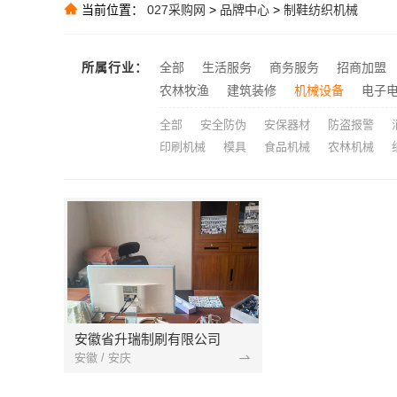
湖南建材装修
推荐
当前位置：
027采购网
>
品牌中心
>
制鞋纺织机械
推荐
推荐
所属行业：
全部
生活服务
商务服务
招商加盟
浙江乐享新材
推荐
农林牧渔
建筑装修
机械设备
电子
全部
安全防伪
安保器材
防盗报警
印刷机械
模具
食品机械
农林机械
安徽省升瑞制刷有限公司
安徽 / 安庆