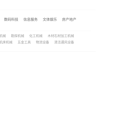
浙江本地房子整装一体化服务施工案例，浙江乐享新材料有限公司
云南晟构建筑建材——轻奢高端重钢住宅本地维保
可复制合作模式
数码科技
信息服务
文体娱乐
房产地产
接受它
机械
勘探机械
化工机械
木材石材加工机械
机床机械
五金工具
物流设备
清洁通风设备