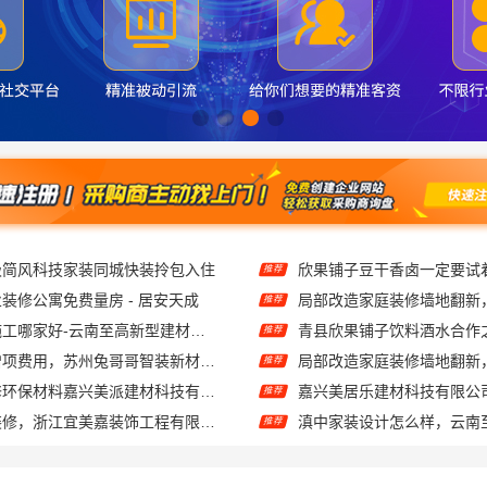
极简风科技家装同城快装拎包入住
欣果铺子豆干香卤一定要试
推荐
装修公寓免费量房 - 居安天成
推荐
五华新房装修施工哪家好-云南至高新型建材有限公司
青县欣果铺子饮料酒水合作
推荐
装饰毛坯房零增项费用，苏州兔哥哥智装新材料有限公司
推荐
自住房家装装修环保材料嘉兴美派建材科技有限公司
嘉兴美居乐建材科技有限公
推荐
新昌畅销家庭装修，浙江宜美嘉装饰工程有限公司品质保证
推荐
呈贡一站式装修服务价格表？云南至高新型建材有限公司
推荐
南山全屋定制细节精湛，华居不锈钢匠造品质空间
推荐