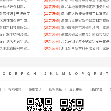
渝北建房每平米价格环保材料，重庆御墅建筑材料有限公司
[建筑装修]
嘉兴本地家装装修定制服
老牌家装改造新房整装 | 宁波雅美和居建材科技有限公司
[建筑装修]
佛山市区靠谱家装施工认
创亿讯：个性化装饰怎么样？南京全包优选
[建筑装修]
海南万赢饰家新型建
福建尚艺空间新材料科技有限公司全包家庭装修口碑优选口碑之选
[建筑装修]
本地快捷住宅装修毛坯房，
直营住宅装修设计施工婚房装修浙江臻美新型建材有限公司
[建筑装修]
高端装修公司推荐
宁波余姚家装设计到店咨询宁波雅美和居建材科技有限公司
[建筑装修]
江苏东钢全屋不锈钢定制
线下轮胎批发选湖北省腾冠畅实业贸易有限公司
[建筑装修]
浙江乐享新材料有限
C
D
E
F
G
H
I
J
K
L
M
N
O
P
Q
R
S
T
们
招商服务
使用协议
版权隐私
最近更新
网站地图