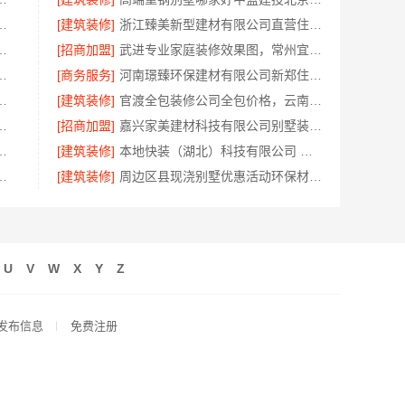
务性价比高，嘉兴美派建材科技有限公司
[建筑装修]
浙江臻美新型建材有限公司直营住宅装修设计施工婚房
准佛山市雅居美家建筑装饰工程有限公司
[招商加盟]
武进专业家庭装修效果图，常州宜居佳装饰设计精选
筑材料有限公：乡村自建门窗焕新
[商务服务]
河南璟臻环保建材有限公司新郑住宅装修靠谱吗
本地快装（湖北）科技有限公司透明报价
[建筑装修]
官渡全包装修公司全包价格，云南至高新型建材有限公司闭口合同
：南京市创亿讯环保整装定制
[招商加盟]
嘉兴家美建材科技有限公司别墅装修报价
兴化基地，江苏东钢金属科技有限公司
[建筑装修]
本地快装（湖北）科技有限公司 江岸快捷家装两房一厅透明报价省心入住
公司：家庭装潢空间布局报价参考
[建筑装修]
周边区县现浇别墅优惠活动环保材料-重庆御墅建筑材料有限公司
U
V
W
X
Y
Z
发布信息
免费注册