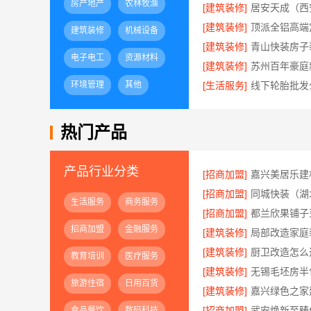
房产地产
农林牧渔
[建筑装修]
[建筑装修]
建筑装修
机械设备
[建筑装修]
电子电工
资源材料
[建筑装修]
环境管理
其他
[生活服务]
热门产品
产品行业分类
[招商加盟]
[招商加盟]
生活服务
商务服务
[招商加盟]
招商加盟
金融服务
[建筑装修]
[建筑装修]
教育培训
医疗服务
[建筑装修]
旅游住宿
日用百货
[建筑装修]
[招商加盟]
食品餐饮
数码科技