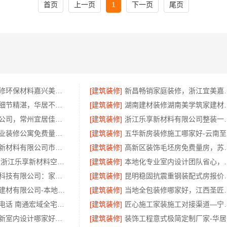
首页
上一页
1
下一页
尾页
自住房家装装修环保材料嘉兴美派建材科技有限公司
[建筑装修]
新昌畅销家庭装修，浙
南山全屋定制细节精湛，华居不锈钢匠造品质空间
[建筑装修]
湖南建材装修湖南
天宁家庭装修公司，常州宜居佳装饰专业团队服务
[建筑装修]
浙江乐享新材料有
西安未央区专业装修公寓免费量房 - 居安天成
[建筑装修]
五
苏州百年豪庭新材料有限公司市区家装装修报价
[建筑装修]
高新区装饰毛坯房免费量房，
畅销家庭装潢 浙江乐享新材料空间布局报价
[建筑装修]
本地化专业室内设计团队
嘉兴家美建材科技有限公司：家美装修全屋靠谱吗
[建筑装修]
昆明稳固抗震
浙江臻美新型建材有限公司-本地全屋装修工期保障大平层
[建筑装修]
当地全包装修哪家好
海安毛坯家装电话 南通宏域全宅装饰建材有限公司
[建筑装修]
匠心施工家装施工对接
秀洲区旧房翻新室内设计哪家好？嘉兴锦居装饰材料有限公司靠谱
[建筑装修]