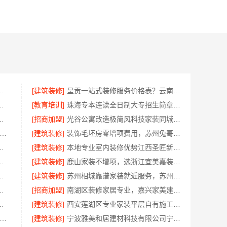
江宜美嘉装饰工程有限公司品质保证
[建筑装修]
呈贡一站式装修服务价格表？云南至高新型建材有限公司
美学筑家建材有限公司怎么选
[教育培训]
珠海专本连读全日制大专招生简章-北京理工大学珠海学院继续教育学院
限公司整装一体化服务案例
[招商加盟]
光谷公寓改造极简风科技家装同城快装拎包入住
华新房装修施工哪家好-云南至高新型建材有限公司
[建筑装修]
装饰毛坯房零增项费用，苏州兔哥哥智装新材料有限公司
苏州兔哥哥智装新材料有限公司贴心前期服务
[建筑装修]
本地专业室内装修优势江西圣匠新型环保材料有限公司领先
省心，嘉兴绿色之家建材科技有限公司
[建筑装修]
鹿山家装不增项，选浙江宜美嘉装饰工程有限公司
重钢装配式房报价透明
[建筑装修]
苏州相城靠谱家装就近服务，苏州百年豪庭新材料有限公司品质装修
，江西圣匠新型环保材料有限公司
[招商加盟]
南湖区装修家居专业，嘉兴家美建材科技有限公司品质保障
渠道—宁波雅美和居建材科技有限公司
[建筑装修]
西安莲湖区专业家装平层自有施工队-居安天成建筑工程
装饰工程意式极简定制厂家-华居不锈钢
[建筑装修]
宁波雅美和居建材科技有限公司宁波镇海家装设计合作联系方式