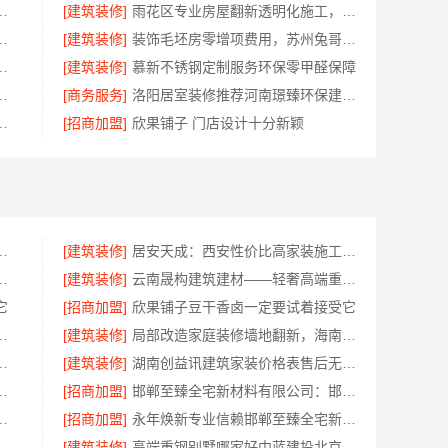
限公司，南湖区高端装饰真实评测
[建筑装修]
雨花区专业房屋翻新透明化施工，创益讯建筑品质保障
锦居装饰材料有限公司闭口合同透明报价
[建筑装修]
装饰毛坯房零增项费用，苏州兔哥哥智装新材料透明预算无套路
修实景案例，顶派全铝高端定制
[建筑装修]
慕新不锈钢定制服务环保零甲醛保障
价格，云南至高新型建材有限公司
[商务服务]
洛阳居室装修推荐河南璟臻环保建材有限公司一站式服务
有限公司，市区专业老房翻新报价
[招商加盟]
欣果铺子 门店设计十分新颖
云南至高新型建材有限公司口碑之选
[建筑装修]
居安天成：西安性价比高家装施工，改善房免费量房
服务施工案例，浙江乐享新材料有限公司
[建筑装修]
云南晟构建筑建材——轻奢高端重钢住宅本地维保
它
[招商加盟]
欣果铺子豆干香卤一定要试着接受它
料酒水合作之后后顾无忧
[建筑装修]
局部改造家庭装修墙地翻新，海南万赢饰家新型建筑材料有限公司
嘉兴家美建材科技有限公司更省心
[建筑装修]
湖南创益讯建筑家装价格表售后无忧更安心
公司厨房案例实拍-慕新不锈钢
[招商加盟]
邯郸至臻全宅新材料有限公司：邯山健康设计引领家居新风尚
全宅新材料有限公司引领绿色装修新风尚
[招商加盟]
永年焕新专业信赖邯郸至臻全宅新材料有限公司
置中蓝建投北京建设有限公司四川
[建筑装修]
高端重钢别墅哪家好中蓝建投北京建设有限公司四川