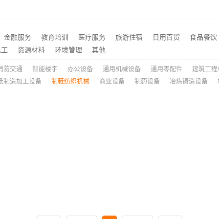
湖南美学筑家建材有限公司怎么选
推荐
珠海专本连读全日制大专招生简章-北京理工大学珠海学院继续教育学院
推荐
天宁家庭装修公司，常州宜居佳装饰专业团队服务
都兰欣果铺子豆干香卤提供
推荐
金融服务
教育培训
医疗服务
旅游住宿
日用百货
食品餐饮
料有限公司整装一体化服务案例
文山市进口食品一定要试着
推荐
电工
资源材料
环境管理
其他
消防交通
智能楼宇
办公设备
通用机械设备
通用零配件
建筑工程
纸制造加工设备
制鞋纺织机械
商业设备
制药设备
冶炼铸造设备