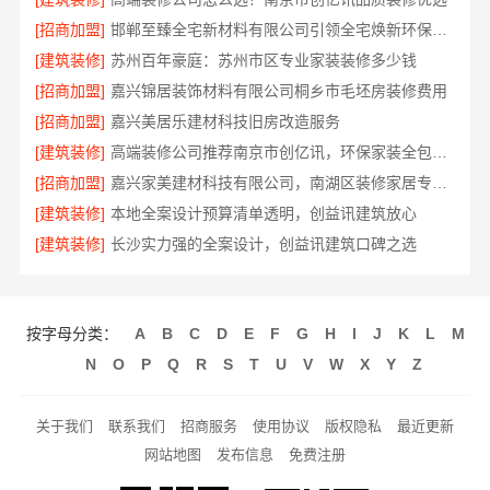
[招商加盟]
邯郸至臻全宅新材料有限公司引领全宅焕新环保材料
[建筑装修]
苏州百年豪庭：苏州市区专业家装装修多少钱
[招商加盟]
嘉兴锦居装饰材料有限公司桐乡市毛坯房装修费用
[招商加盟]
嘉兴美居乐建材科技旧房改造服务
[建筑装修]
高端装修公司推荐南京市创亿讯，环保家装全包服务
[招商加盟]
嘉兴家美建材科技有限公司，南湖区装修家居专业团队
[建筑装修]
本地全案设计预算清单透明，创益讯建筑放心
[建筑装修]
长沙实力强的全案设计，创益讯建筑口碑之选
按字母分类：
A
B
C
D
E
F
G
H
I
J
K
L
M
N
O
P
Q
R
S
T
U
V
W
X
Y
Z
关于我们
联系我们
招商服务
使用协议
版权隐私
最近更新
网站地图
发布信息
免费注册