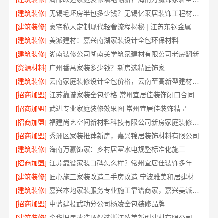
[建筑装修]
无锡毛坯房半包多少钱？无锡亿莱居装饰工程材料有限公司为您提供参考
[建筑装修]
豪宅私人定制现代轻奢流程揭秘 | 江苏东钢金属家居有限公司一站式服务
[建筑装修]
美派建材：嘉兴南湖家装设计全包环保材料
[建筑装修]
湖南装修公司湖南美学筑家建材有限公司老房翻新
[资源材料]
广州番禺家装多少钱？新房选精匠饰家
[建筑装修]
云南家庭装修设计全包价格，云南至高新型建材有限公司闭口合同
[招商加盟]
江苏靠谱家装全包价格 常州宜居佳装饰闭口合同
[招商加盟]
武进专业家庭装修效果图 常州宜居佳装饰精呈
[招商加盟]
福建尚艺空间新材料科技有限公司新房家庭装修硬装施工服务
[招商加盟]
秀洲区家装推荐新房，嘉兴锦居装饰材料有限公司
[建筑装修]
海南万赢饰家：乡村居室水电规整标准化施工
[招商加盟]
江苏靠谱家装口碑怎么样？常州宜居佳装饰多年积累信赖之选
[建筑装修]
匠心施工家装改造二手房改造 宁波雅美和居建材科技有限公司
[建筑装修]
嘉兴本地家装服务专业施工靠谱商家，嘉兴美派建材十年口碑沉淀
[招商加盟]
中蓝建投武功分公司杨凌全包装修品牌
[建筑装修]
金华旧房改造环保选浙江臻美新型建材有限公司