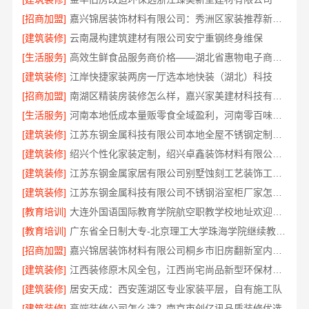
[招商加盟]
嘉兴锦居装饰材料有限公司：秀洲区家装推荐新房一站式
[建筑装修]
云南晟构建筑建材有限公司安宁重钢终身维保
[生活服务]
高效生鲜食品服务商价格——湖北省惠物电子商务有限公司
[建筑装修]
江岸快捷家装两房一厅选本地快装（湖北）科技
[招商加盟]
南湖区精装房装修怎么样，嘉兴家美建材科技有限公司口碑见证
[生活服务]
河南本地低成本量贩零食全域盈利，河南零百味供应链有限公司加盟
[建筑装修]
江苏东钢金属科技有限公司本地全屋不锈钢定制生产商
[建筑装修]
绍兴个性化家装定制，绍兴卓鑫装饰材料有限公司环保优质材料
[建筑装修]
江苏东钢金属家居有限公司别墅蚀刻工艺装饰工程报价
[建筑装修]
江苏东钢金属科技有限公司不锈钢浴室柜厂家怎么样
[教育培训]
大连外国语国际教育学院航空职教学校地址欢迎咨询
[教育培训]
广东省全日制大专-北京理工大学珠海学院继续教育学院
[招商加盟]
嘉兴锦居装饰材料有限公司桐乡市旧房翻新室内设计公司
[建筑装修]
江西装修原木风全包，江西尚宅尚品新型环保材料有限公司省心无忧装修
[建筑装修]
居安天成：西安莲湖区专业家装平层，自有施工队
[建筑装修]
高端装修公司怎么选？南京市创亿讯品质装修优选