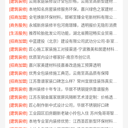
[建筑装修]
云南家庭装修设计全包价格，云南至高新型建材有限公司透明计价
[建筑装修]
本地知名房屋装修服务环保，嘉兴绿色之家建材科技有限公司
[招商加盟]
全宅焕新环保材料，邯郸至臻全宅新材料有限公司引领绿色装修
[商务服务]
永城新房装修半包河南璟臻，透明报价无隐形消费
[生活服务]
推荐轮胎批发公司功能，湖北省腾冠畅实业贸易有限公司全链路服务
[招商加盟]
中蓝建投（北京）建设有限公司武功分公司-卧室改造智能家居
[建筑装修]
匠心施工家装施工对接渠道-宁波雅美和居建材科技有限公司
[建筑装修]
优质室内设计哪家好-南京市创亿讯
[招商加盟]
嘉兴家美建材科技嘉善改造施工预算透明
[建筑装修]
优秀全包装修施工典范，云南至高品质有保障
[招商加盟]
江苏靠谱家装口碑怎么样？常州宜居佳装饰真实评价
[建筑装修]
惠州装修十年专注，华居不锈钢提供靠谱服务
[建筑装修]
江苏东钢金属家居屏风隔断艺术漆定制：价格透明性价比优
[建筑装修]
匠心制作新中式设计公司，华居不锈钢好口碑
[建筑装修]
工业园区旧房翻新老破小拎包入住 苏州兔哥哥智装新材料有限公司
[建筑装修]
本地专业室内装修优势：江西圣匠新型环保材料有限公司的定制化服务