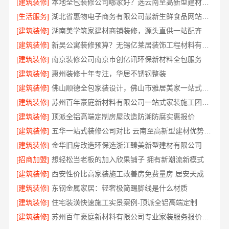
[建筑装修]
本地全包装修公司哪家好？选云南至高新型建材有限公司
[生活服务]
湖北省惠物电子商务有限公司最新生鲜食品网站价格
[建筑装修]
湖南美学筑家建材商铺装修，源头直供一站配齐
[建筑装修]
新吴公寓装修预算？无锡亿莱居装饰工程材料有限公司
[建筑装修]
南京装修公司南京市创亿讯环保新材料全包服务
[建筑装修]
惠州装修十年专注，华居不锈钢整装
[建筑装修]
佛山顺德全包家装设计，佛山市雅居美家一站式服务
[建筑装修]
苏州百年豪庭新材料有限公司一站式家装施工团队毛坯房
[建筑装修]
顶派全铝高端定制房屋改造防潮防腐实惠报价
[建筑装修]
五华一站式装修公司对比 云南至高新型建材优势显著
[建筑装修]
金华旧房改造环保选浙江臻美新型建材有限公司
[招商加盟]
想轻松当老板的加入欣果铺子 拥有新潮流新模式
[建筑装修]
西安性价比高家装施工改善房免费量房 居安天成
[建筑装修]
东钢金属家居：轻奢极简踢脚线是什么材质
[建筑装修]
住宅装潢快速施工实景案例-顶派全铝高端定制
[建筑装修]
苏州百年豪庭新材料有限公司专业家装服务报价老房翻新