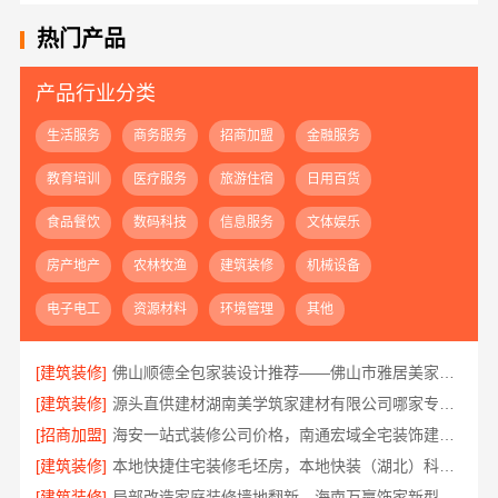
热门产品
产品行业分类
生活服务
商务服务
招商加盟
金融服务
教育培训
医疗服务
旅游住宿
日用百货
食品餐饮
数码科技
信息服务
文体娱乐
房产地产
农林牧渔
建筑装修
机械设备
电子电工
资源材料
环境管理
其他
[建筑装修]
佛山顺德全包家装设计推荐——佛山市雅居美家装饰省心省力
[建筑装修]
源头直供建材湖南美学筑家建材有限公司哪家专业靠谱
[招商加盟]
海安一站式装修公司价格，南通宏域全宅装饰建材有限公司源头直供
[建筑装修]
本地快捷住宅装修毛坯房，本地快装（湖北）科技有限公司专业交付
[建筑装修]
局部改造家庭装修墙地翻新，海南万赢饰家新型建筑材料有限公司