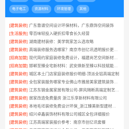
电子电工
资源材料
环境管理
其他
[建筑装修]
广东靠谱空间设计环保材料，广东鼎饰空间装饰
[生活服务]
零百味轻投入硬折扣零食长久经营
[建筑装修]
湖南建材装修：美学筑家怎么选攻略
[建筑装修]
高端装修服务选哪家？南京市创亿讯透明报价更安心
[招商加盟]
现代简约家庭装修免费设计，福建尚艺空间新材料科技有限公司整体落地
[招商加盟]
邯郸至臻全宅新材料：武安焕新至臻以科技赋能理想人居
[建筑装修]
城区本土门店家庭装修报价明细-顶派全铝高端定制
[建筑装修]
全包家装服务哪家专业佛山市雅居美家建筑装饰工程有限公司
[建筑装修]
江苏东钢金属家居有限公司-屏风隔断高端定制艺术漆价格
[建筑装修]
居家改造免费量房 浙江乐享新材料有限公司
[建筑装修]
本地毛坯装修免费设计环保_浙江臻美新型建材有限公司绿色施工
[建筑装修]
绍兴卓鑫装饰材料有限公司城区全包详细报价
[建筑装修]
江苏高端家装报价参考：南京市创亿讯套餐