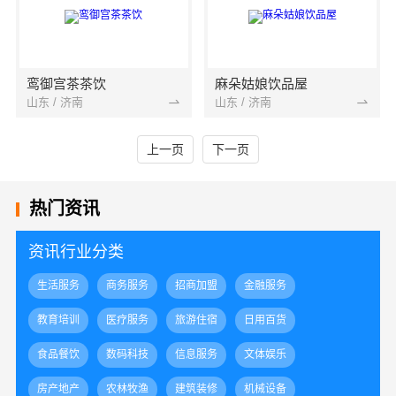
鸾御宫茶茶饮
麻朵姑娘饮品屋
山东 / 济南
山东 / 济南
上一页
下一页
热门资讯
资讯行业分类
生活服务
商务服务
招商加盟
金融服务
教育培训
医疗服务
旅游住宿
日用百货
食品餐饮
数码科技
信息服务
文体娱乐
房产地产
农林牧渔
建筑装修
机械设备