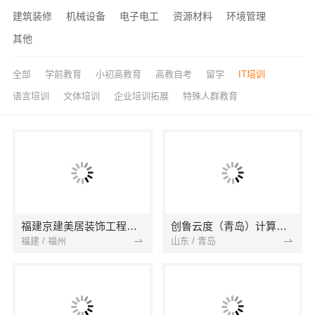
建筑装修
机械设备
电子电工
资源材料
环境管理
其他
全部
学前教育
小初高教育
高教自考
留学
IT培训
语言培训
文体培训
企业培训拓展
特殊人群教育
福建京建美居装饰工程有限公司
创鲁云度（青岛）计算机服务
福建 / 福州
山东 / 青岛