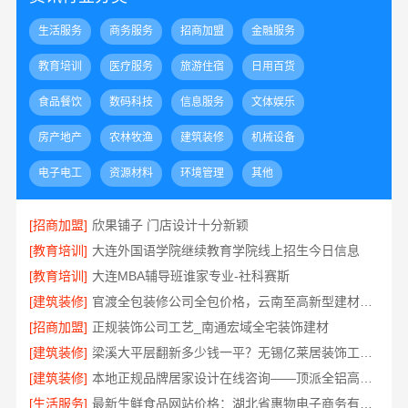
生活服务
商务服务
招商加盟
金融服务
教育培训
医疗服务
旅游住宿
日用百货
食品餐饮
数码科技
信息服务
文体娱乐
房产地产
农林牧渔
建筑装修
机械设备
电子电工
资源材料
环境管理
其他
[招商加盟]
欣果铺子 门店设计十分新颖
[教育培训]
大连外国语学院继续教育学院线上招生今日信息
[教育培训]
大连MBA辅导班谁家专业-社科赛斯
[建筑装修]
官渡全包装修公司全包价格，云南至高新型建材有限公司
[招商加盟]
正规装饰公司工艺_南通宏域全宅装饰建材
[建筑装修]
梁溪大平层翻新多少钱一平？无锡亿莱居装饰工程材料有限公司
[建筑装修]
本地正规品牌居家设计在线咨询——顶派全铝高端定制
[生活服务]
最新生鲜食品网站价格：湖北省惠物电子商务有限公司