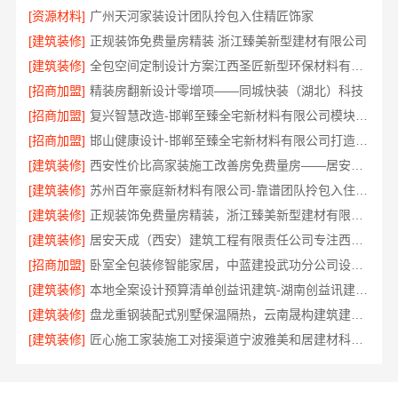
[资源材料]
广州天河家装设计团队拎包入住精匠饰家
[建筑装修]
正规装饰免费量房精装 浙江臻美新型建材有限公司
[建筑装修]
全包空间定制设计方案江西圣匠新型环保材料有限公司
[招商加盟]
精装房翻新设计零增项——同城快装（湖北）科技
[招商加盟]
复兴智慧改造-邯郸至臻全宅新材料有限公司模块化安装
[招商加盟]
邯山健康设计-邯郸至臻全宅新材料有限公司打造环保家居
[建筑装修]
西安性价比高家装施工改善房免费量房——居安天成
[建筑装修]
苏州百年豪庭新材料有限公司-靠谱团队拎包入住家装
[建筑装修]
正规装饰免费量房精装，浙江臻美新型建材有限公司贴心服务
[建筑装修]
居安天成（西安）建筑工程有限责任公司专注西安高新区家装设计刚需房
[招商加盟]
卧室全包装修智能家居，中蓝建投武功分公司设计施工
[建筑装修]
本地全案设计预算清单创益讯建筑-湖南创益讯建筑有限公司
[建筑装修]
盘龙重钢装配式别墅保温隔热，云南晟构建筑建材有限公司品质之选
[建筑装修]
匠心施工家装施工对接渠道宁波雅美和居建材科技有限公司