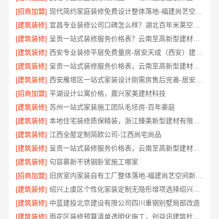
[招商加盟]
现代简约家庭装修免费设计整体落地-福建尚艺空间新材料
[建筑装修]
宜昌专业装修公司口碑怎么样？湖北百年米莱空间美学装饰材料有限公司
[建筑装修]
呈贡一站式装修服务价格表？云南至高新型建材有限公司
[建筑装修]
西安专业装修平层免费量房-居安天成（西安）建筑工程有限责任公司
[建筑装修]
呈贡一站式装修服务价格表，云南至高新型建材有限公司
[建筑装修]
西安雁塔区一站式家装设计刚需房售后完善-居安天成（西安）建筑工程有限责任公司
[招商加盟]
平湖设计公寓价格，嘉兴家美建材科技
[建筑装修]
苏州一站式家装施工团队毛坯房-百年豪庭
[建筑装修]
本地住宅装修质保精装，浙江臻美新型建材有限公司放心选
[建筑装修]
江西全屋定制简欧公司-江西尚宅尚品
[建筑装修]
呈贡一站式装修服务价格表，云南至高新型建材有限公司
[建筑装修]
句容慕新不锈钢卧室施工哪家
[招商加盟]
旧房室内家装自有工厂整体落地-福建尚艺空间新材料科技有限公司
[建筑装修]
绍兴上虞区个性化家装定制无隐形增项选择绍兴卓鑫装饰材料有限公司
[建筑装修]
中蓝建投北京建设有限公司四川重钢别墅局部改造
[建筑装修]
雨花区装修预算清单透明化施工，创益讯建筑杜绝增项