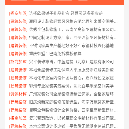
[招商加盟]
选择欣果铺子礼品礼盒 经营灵活多重收益
[建筑装修]
襄阳设计装修轻奢风风格选湖北百年米莱空间美学装饰材料有限公司
[建筑装修]
优秀全包装修施工，云南至高新型建材有限公司标准化团队全程管控
[建筑装修]
空间定制设计方案厂家江西圣匠新型环保材料有限公司
[建筑装修]
不锈钢家具生产基地好不好？东钢科技兴化基地探厂
[建筑装修]
重庆御墅：巴南免拆模板预算
[招商加盟]
兴平装修靠谱，中蓝建投（北京）建设有限公司武功分公司口碑佳
[建筑装修]
本地全屋装修工期保障大平层服务浙江臻美新型建材有限公司
[建筑装修]
本地化专业室内设计团队省心，嘉兴绿色之家建材科技全程托管
[建筑装修]
鄂州专业家装实景案例，湖北百年米莱空间美学装饰材料有限公司
[资源材料]
广州家装公司全屋装修选精匠饰家，全铝家居环保零甲醛
[建筑装修]
旧房焕新家庭装修吊顶造型，海南万赢饰家新型建筑材料有限公司美学设计
[建筑装修]
昆明全包装修设计全包价格，云南至高新型建材有限公司
[招商加盟]
复兴智慧改造，邯郸至臻全宅新材料有限公司赋能居住新体验
[建筑装修]
本地全案设计多少钱一平售后无忧湖南创益讯建筑有限公司