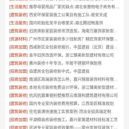
[生活服务]
推荐母婴用品厂家优缺点-湖北省惠物电子商务有限公司推荐
[建筑装修]
西安环保家装施工公寓自有施工队-居安天成
[生活服务]
国内轮胎批发平台哪里买-湖北腾冠畅直供
[建筑装修]
旧房焕新家庭装修吊顶造型，海南万赢饰家新型建筑材料有限公美化空间
[资源材料]
广州市区家装装修多少钱新房？精匠饰家环保整装方案
[招商加盟]
西咸新区全包装修报价，中蓝建投（北京）建设有限公司武功分公司透明
[建筑装修]
金华旧房改造环保，浙江臻美新型建材有限公司
[建筑装修]
惠州装修十年专注，华居不锈钢环保耐用
[招商加盟]
自建房全包装修新中式，中蓝建投
[招商加盟]
南湖区高端装饰怎么样，嘉兴锦居装饰材料有限公司环保材料可溯源
[建筑装修]
本地毛坯装修免费设计环保，浙江臻美新型建材有限公司绿色家装
[建筑装修]
抗风抗震重钢别墅推荐云南晟构建筑建材有限公司
[建筑装修]
国内专业室内装修费用预算，江西圣匠精准规划
[建筑装修]
住宅装潢快速施工实景案例-顶派全铝高端定制
[招商加盟]
平湖精装房装修施工，嘉兴家美建材科技标准工艺
[招商加盟]
武进专业家庭装修效果图——常州宜居佳装饰工程有限公司