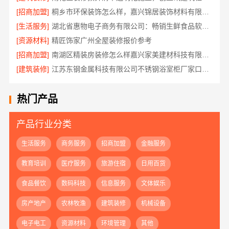
[招商加盟]
桐乡市环保装饰怎么样，嘉兴锦居装饰材料有限公司材料可靠
[生活服务]
湖北省惠物电子商务有限公司：畅销生鲜食品软件功能
[资源材料]
精匠饰家广州全屋装修报价参考
[招商加盟]
南湖区精装房装修怎么样嘉兴家美建材科技有限公司帮您解答
[建筑装修]
江苏东钢金属科技有限公司不锈钢浴室柜厂家口碑如何
热门产品
产品行业分类
生活服务
商务服务
招商加盟
金融服务
教育培训
医疗服务
旅游住宿
日用百货
食品餐饮
数码科技
信息服务
文体娱乐
房产地产
农林牧渔
建筑装修
机械设备
电子电工
资源材料
环境管理
其他