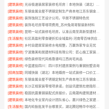
[建筑装修]
光谷极速装居家装修毛坯房｜本地快装（湖北）科技有限公司全屋定制整装方案
[建筑装修]
东钢金属全屋不锈钢定制生产商本地江苏东钢金属科技有限公司
[建筑装修]
装饰蚀刻工艺设计公司，华居不锈钢特色优
[建筑装修]
装饰毛坯房零增项费用_苏州兔哥哥智装新材料
[建筑装修]
昆明一站式装修毛坯房，认准云南至高新型建材有限公司
[生活服务]
社区高盈利零食硬折扣全域盈利-河南零百味供应链有限公司
[建筑装修]
乡村自建居室装修水电规整，万赢饰家专业无忧
[建筑装修]
宁波雅美和居建材科技有限公司：匠心施工家装改造二手房改造
[建筑装修]
绿色装修现代风格靠谱吗江西尚宅尚品
[建筑装修]
中蓝建投四川：四川农村建房案例与重钢别墅咨询
[招商加盟]
同城快装（湖北）本地婚房一站式装修一口价工期保障
[建筑装修]
东钢金属全屋不锈钢定制生产商本地江苏东钢金属科技有限公司
[建筑装修]
长沙正规家装零增项承诺，创益讯建筑杜绝隐形消费
[建筑装修]
稳固抗震重钢装配式房报价，云南晟构建筑建材有限公司透明公开
[建筑装修]
本地化专业室内设计团队省心，嘉兴绿色之家建材科技有限公司全案
[生活服务]
国内轮胎批发平台哪里买，湖北腾冠畅华中地区优选