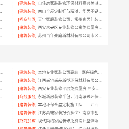
地家装定制设计大概报价 浙江乐享新材料有限公司
[建筑装修]
自住房家装装修环保材料嘉兴美派建材科技有限公司
格表？云南至高新型建材有限公司
[建筑装修]
南山全屋定制细节精湛，华居不锈钢匠造品质空间
简章-北京理工大学珠海学院继续教育学院
[招商加盟]
天宁家庭装修公司，常州宜居佳装饰专业团队服务
风科技家装同城快装拎包入住
[建筑装修]
西安未央区专业装修公寓免费量房 - 居安天成
，苏州兔哥哥智装新材料有限公司
[建筑装修]
苏州百年豪庭新材料有限公司市区家装装修报价
研全程班前几名 社科赛斯考研定制专业辅导规划
[建筑装修]
本地专业家装公司高端 | 嘉兴绿色之家建材科技有限公司
精湛，华居不锈钢品质之选
[建筑装修]
江西尚宅尚品新型环保材料有限公司专注江西家装奶油风设计
设计公司拎包入住百年豪庭
[建筑装修]
西安专业装修平层免费量房|居安天成
有限责任公司西安专业装修平层免费量房
[商务服务]
永城新房装修半包，河南璟臻环保建材有限公司省心选择
[建筑装修]
本地环保全屋定制施工队——江西尚宅尚品新型环保材料有限公司
平无锡亿莱居装饰工程材料有限公司报价
[建筑装修]
江苏高端家装报价多少？南京市创亿讯透明实在
需简约家庭装修工期提速-海南万赢饰家新型建筑材料有限公
[招商加盟]
现代简约家庭装修免费设计整体落地——福建尚艺空间新材料科技有限公司
限公司柯桥区自有施工队专业靠谱
[建筑装修]
江西高端装修哪家好，江西圣匠新型环保材料有限公司