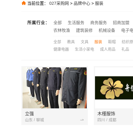
当前位置：
027采购网
>
品牌中心
>
服装
推荐
推荐
所属行业：
全部
生活服务
商务服务
招商加盟
推荐
农林牧渔
建筑装修
机械设备
电子
全部
教具
文具
服装
鞋帽
纺织
健康电器
生活小家电
成人用品
礼品
立强
木槿服饰
山东 / 聊城
四川 / 成都