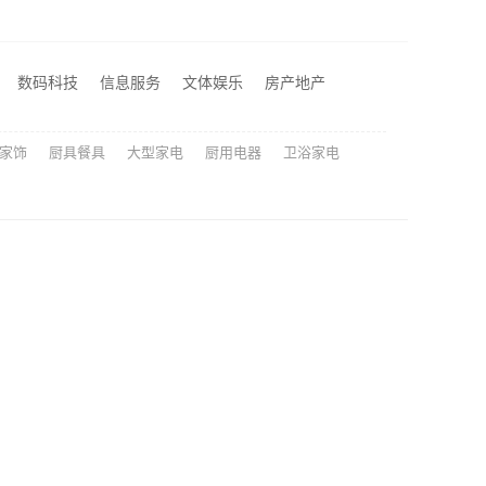
大连考研全程班前几名 社科赛斯考研定制专业辅导规划
本地专业家装公司高端 | 嘉兴绿色之家建材科技有限公司
本地全屋装修工期保障大平层首选浙江臻美新型建材有限公司
数码科技
信息服务
文体娱乐
房产地产
居不锈钢品质之选
家饰
厨具餐具
大型家电
厨用电器
卫浴家电