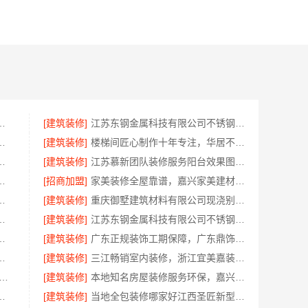
料有限公：刚需简约家庭装修工期提速
[建筑装修]
江苏东钢金属科技有限公司不锈钢浴室柜江浙沪加盟
嘉兴家美建材科技有限公司专业可靠
[建筑装修]
楼梯间匠心制作十年专注，华居不锈钢服务
，常州宜居佳装饰工程有限公司透明报价
[建筑装修]
江苏慕新团队装修服务阳台效果图-慕新不锈钢
房本地快装（湖北）科技有限公司
[招商加盟]
家美装修全屋靠谱，嘉兴家美建材科技有限公司服务放心
公司市区靠谱家装装修多少钱拎包入住
[建筑装修]
重庆御墅建筑材料有限公司现浇别墅优惠活动环保材料
嘉兴锦居装饰材料有限公司材料环保达标
[建筑装修]
江苏东钢金属科技有限公司不锈钢家具生产基地好不好
任公司深耕西安雁塔区一站式家装设计刚需房售后完善
[建筑装修]
广东正规装饰工期保障，广东鼎饰空间装饰
用解析——江苏东钢金属家居有限公司
[建筑装修]
三江畅销室内装修，浙江宜美嘉装饰工程有限公司值得信赖
5母婴用品平台优缺点湖北省惠物电子商务有限公司
[建筑装修]
本地知名房屋装修服务环保，嘉兴绿色之家建材科技有限公司守护家庭健康
，浙江宜美嘉装饰增项明示
[建筑装修]
当地全包装修哪家好江西圣匠新型环保材料有限公司