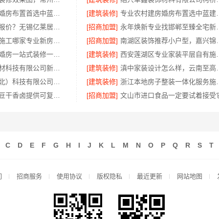
优秀农村建房婚房布置首选中蓝建投北京建设有限公司四川
[建筑装修]
专业农村建房婚房布置
新吴公寓半包报价？无锡亿莱居装饰为您明细
[招商加盟]
永年焕新专业找邯
广州天河家装施工哪家专业新房精匠饰家全铝整装
[招商加盟]
南湖区装饰推荐小户
同城快装本地婚房一站式装修一口价工期保障
[建筑装修]
西安莲湖区专业家
嘉兴美居乐建材科技有限公司新房装修联系电话
[建筑装修]
滇中家装设计怎么样，
同城快装（湖北）科技有限公司武昌老房北欧风装修
[建筑装修]
浙江本地房子整装一体化
都兰欣果铺子豆干香卤提供可复制合作模式
[招商加盟]
文山市进口食品一定要试着接受
C
D
E
F
G
H
I
J
K
L
M
N
O
P
Q
R
S
T
们
招商服务
使用协议
版权隐私
最近更新
网站地图