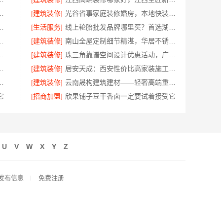
选中蓝建投北京建设有限公司四川
[建筑装修]
光谷省事家庭装修婚房，本地快装（湖北）科技有限公司环保省心
郸至臻全宅新材料有限公司
[生活服务]
线上轮胎批发品牌哪里买？首选湖北省腾冠畅实业贸易有限公司
型，嘉兴锦居装饰材料有限公司
[建筑装修]
南山全屋定制细节精湛，华居不锈钢打造品质家
装平层自有施工队-居安天成
[建筑装修]
珠三角靠谱空间设计优惠活动，广东鼎饰空间装饰工程有限公司
云南至高新型建材有限公司口碑之选
[建筑装修]
居安天成：西安性价比高家装施工，改善房免费量房
服务施工案例，浙江乐享新材料有限公司
[建筑装修]
云南晟构建筑建材——轻奢高端重钢住宅本地维保
它
[招商加盟]
欣果铺子豆干香卤一定要试着接受它
U
V
W
X
Y
Z
发布信息
免费注册