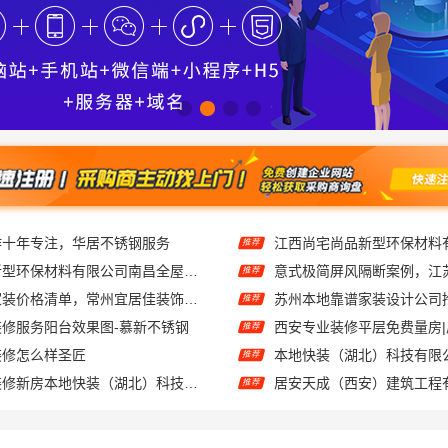
作十年专注，华居不锈钢服务
推荐
江西尚宅尚品新型环保材料有限公司南昌全屋定制现代风格施工队
推荐
常州性价比高家装价格清单，常州宜居佳装饰工程有限公司透明报价
苏州本地靠谱家装设计公司
推荐
修服务阳台效果图-慕新不锈钢
西安专业装修平层免费量房
推荐
装修怎么样圣匠
推荐
武汉轻量家庭装修新房本地快装（湖北）科技有限公司
推荐
家美装修全屋靠谱，嘉兴家美建材科技有限公司服务放心
推荐
苏州本地靠谱家装设计公司拎包入住百年豪庭推荐
推荐
推荐