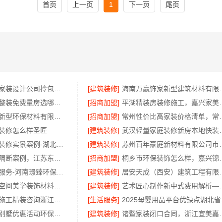
首页
上一页
1
下一页
尾页
苏州本地靠谱家装设计公司拎包入住百年豪庭推荐
[建筑装修]
海南万赢饰家新型建筑材
浙江城区房子整装免费量房选哪家——浙江乐享新材料有限公司
[招商加盟]
平湖精装房装修施工，
江西尚宅尚品新型环保材料有限公司南昌全屋定制现代风格施工队
[招商加盟]
常州性价比高家装价格清单
装修怎么样圣匠
[建筑装修]
武汉轻量家庭装修新
黄石有设计感装修实景案例-湖北百年米莱空间美学装饰材料有限公司
[建筑装修]
苏州百年豪庭新材料有限
意式极简屏风隔断案例，江苏东钢金属家居有限公司
[招商加盟]
桐乡市环保装饰怎么样，
焦作墙面刷新服务-河南璟臻环保建材
[建筑装修]
居安天成（西安）建筑工程有限责
湖北百年米莱空间美学装饰材料有限公司黄石有设计感装修实景案例
[建筑装修]
艺术匠心制作新中式费
透明装修设计施工精装咨询浙江臻美新型建材有限公司
[生活服务]
202
周边区县现浇别墅优惠活动环保材料，重庆御墅建筑材料有限公司
[建筑装修]
诸暨家装闭口合同