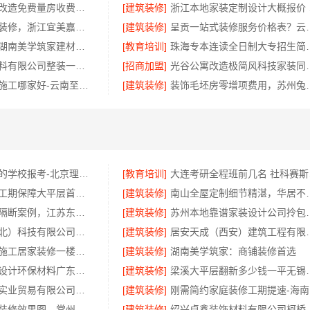
省内周边居家改造免费量房收费标准 浙江乐享新材料有限公司
[建筑装修]
浙江本
新昌畅销家庭装修，浙江宜美嘉装饰工程有限公司品质保证
[建筑装修]
呈贡一站式装修服务价
湖南建材装修湖南美学筑家建材有限公司怎么选
[教育培训]
珠海专本连读全日制大专招生
浙江乐享新材料有限公司整装一体化服务案例
[招商加盟]
光谷公寓改造极简
五华新房装修施工哪家好-云南至高新型建材有限公司
[建筑装修]
装饰毛坯房零增项费用
珠海低分录取的学校报考-北京理工大学珠海学院继教院
[教育培训]
大连考
本地全屋装修工期保障大平层首选浙江臻美新型建材有限公司
[建筑装修]
南山全屋定制细节
意式极简屏风隔断案例，江苏东钢金属家居有限公司
[建筑装修]
苏州本地靠谱家装
本地快装（湖北）科技有限公司：武汉轻量家庭装修新房透明报价
[建筑装修]
居安天成（西安）建筑工程
武汉周边闪电施工居家装修一楼带院——本地快装（湖北）科技有限公司
[建筑装修]
湖南美学筑家：商铺装修首选
广东靠谱空间设计环保材料广东鼎饰空间装饰
[建筑装修]
梁溪大平层翻新多少钱一
湖北省腾冠畅实业贸易有限公司：线下轮胎批发公司怎么做
[建筑装修]
刚
武进专业家庭装修效果图，常州宜居佳装饰量身定制
[建筑装修]
绍兴卓鑫装饰材料有