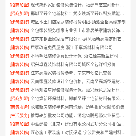
[招商加盟]
现代简约家庭装修免费设计，福建尚艺空间新材料科技有限公司整体落地
[招商加盟]
邯郸至臻全宅新材料：武安焕新至臻以科技赋能理想人居
[建筑装修]
城区本土门店家庭装修报价明细-顶派全铝高端定制
[建筑装修]
全包家装服务哪家专业佛山市雅居美家建筑装饰工程有限公司
[建筑装修]
江苏东钢金属家居有限公司-屏风隔断高端定制艺术漆价格
[建筑装修]
居家改造免费量房 浙江乐享新材料有限公司
[建筑装修]
本地毛坯装修免费设计环保_浙江臻美新型建材有限公司绿色施工
[建筑装修]
绍兴卓鑫装饰材料有限公司城区全包详细报价
[建筑装修]
江苏高端家装报价参考：南京市创亿讯套餐
[建筑装修]
云南家庭装修设计全包价格，云南至高新型建材有限公司透明计价
[建筑装修]
本地知名房屋装修服务环保，嘉兴绿色之家建材科技有限公司
[招商加盟]
全宅焕新环保材料，邯郸至臻全宅新材料有限公司引领绿色装修
[商务服务]
永城新房装修半包河南璟臻，透明报价无隐形消费
[生活服务]
推荐轮胎批发公司功能，湖北省腾冠畅实业贸易有限公司全链路服务
[招商加盟]
中蓝建投（北京）建设有限公司武功分公司-卧室改造智能家居
[建筑装修]
匠心施工家装施工对接渠道-宁波雅美和居建材科技有限公司