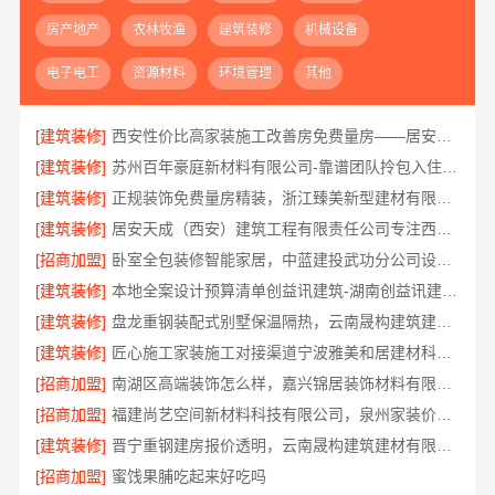
房产地产
农林牧渔
建筑装修
机械设备
电子电工
资源材料
环境管理
其他
[建筑装修]
西安性价比高家装施工改善房免费量房——居安天成
[建筑装修]
苏州百年豪庭新材料有限公司-靠谱团队拎包入住家装
[建筑装修]
正规装饰免费量房精装，浙江臻美新型建材有限公司贴心服务
[建筑装修]
居安天成（西安）建筑工程有限责任公司专注西安高新区家装设计刚需房
[招商加盟]
卧室全包装修智能家居，中蓝建投武功分公司设计施工
[建筑装修]
本地全案设计预算清单创益讯建筑-湖南创益讯建筑有限公司
[建筑装修]
盘龙重钢装配式别墅保温隔热，云南晟构建筑建材有限公司品质之选
[建筑装修]
匠心施工家装施工对接渠道宁波雅美和居建材科技有限公司
[招商加盟]
南湖区高端装饰怎么样，嘉兴锦居装饰材料有限公司品质如何
[招商加盟]
福建尚艺空间新材料科技有限公司，泉州家装价格透明明细
[建筑装修]
晋宁重钢建房报价透明，云南晟构建筑建材有限公司守护您的家
[招商加盟]
蜜饯果脯吃起来好吃吗