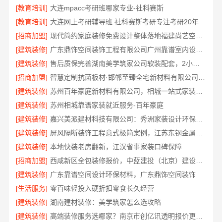
[教育培训]
大连mpacc考研班哪家专业-社科赛斯
[教育培训]
大连网上考研辅导班 社科赛斯考研专注考研20年
[招商加盟]
现代简约家庭装修免费设计整体落地福建尚艺空间公司
[建筑装修]
广东鼎饰空间装饰工程有限公司广州靠谱室内设计服务
[建筑装修]
售后质保完善湖南美学筑家公司软装配套，2小时响应更安心
[招商加盟]
智慧定制抗菌板材·邯郸至臻全宅新材料有限公司重塑家居新体验
[建筑装修]
苏州百年豪庭新材料有限公司，相城一站式家装设计多少钱拎包入住
[建筑装修]
苏州相城靠谱家装就近服务-百年豪庭
[建筑装修]
嘉兴美派建材科技有限公司：秀洲家装设计环保材料推荐
[建筑装修]
屏风隔断装饰工程意式极简案例，江苏东钢金属家居有限公司呈现
[建筑装修]
本地快装老房翻新，江汉省事家装口碑保障
[招商加盟]
西咸新区全包装修报价，中蓝建投（北京）建设有限公司武功分公司
[建筑装修]
广东靠谱空间设计环保材料，广东鼎饰空间装饰
[生活服务]
零百味轻投入硬折扣零食长久经营
[建筑装修]
湖南建材装修：美学筑家怎么选攻略
[建筑装修]
高端装修服务选哪家？南京市创亿讯透明报价更安心