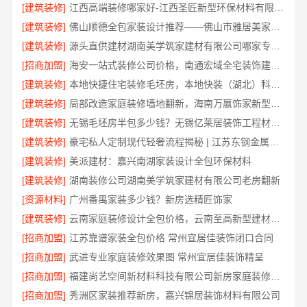
[建筑装修]
江西高端装修哪家好-江西圣匠新型环保材料有限公司定制理想家园
[建筑装修]
佛山顺德全包家装设计推荐——佛山市雅居美家装饰省心省力
[建筑装修]
源头直供建材湖南美学筑家建材有限公司哪家专业靠谱
[招商加盟]
海安一站式装修公司价格，南通宏域全宅装饰建材有限公司源头直供
[建筑装修]
本地快捷住宅装修毛坯房，本地快装（湖北）科技有限公司专业交付
[建筑装修]
局部改造家庭装修墙地翻新，海南万赢饰家新型建筑材料有限公司
[建筑装修]
无锡毛坯房半包多少钱？无锡亿莱居装饰工程材料有限公司为您提供参考
[建筑装修]
豪宅私人定制现代轻奢流程揭秘 | 江苏东钢金属家居有限公司一站式服务
[建筑装修]
美派建材：嘉兴南湖家装设计全包环保材料
[建筑装修]
湖南装修公司湖南美学筑家建材有限公司老房翻新
[资源材料]
广州番禺家装多少钱？新房选精匠饰家
[建筑装修]
云南家庭装修设计全包价格，云南至高新型建材有限公司闭口合同
[招商加盟]
江苏靠谱家装全包价格 常州宜居佳装饰闭口合同
[招商加盟]
武进专业家庭装修效果图 常州宜居佳装饰精呈
[招商加盟]
福建尚艺空间新材料科技有限公司新房家庭装修硬装施工服务
[招商加盟]
秀洲区家装推荐新房，嘉兴锦居装饰材料有限公司