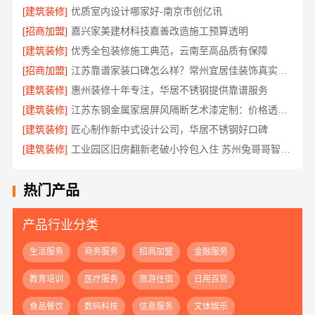
[建筑装修]
优质室内设计哪家好-南京市创亿讯
[招商加盟]
嘉兴家美建材科技嘉善改造施工预算透明
[建筑装修]
优秀全包装修施工典范，云南至高品质有保障
[招商加盟]
江苏靠谱家装口碑怎么样？常州宜居佳装饰真实评价
[建筑装修]
惠州装修十年专注，华居不锈钢提供靠谱服务
[建筑装修]
江苏东钢金属家居屏风隔断艺术漆定制：价格透明性价比优
[建筑装修]
匠心制作新中式设计公司，华居不锈钢好口碑
[建筑装修]
工业园区旧房翻新老破小拎包入住 苏州兔哥哥智装新材料有限公司
热门产品
产品行业分类
生活服务
商务服务
招商加盟
金融服务
教育培训
医疗服务
旅游住宿
日用百货
食品餐饮
数码科技
信息服务
文体娱乐