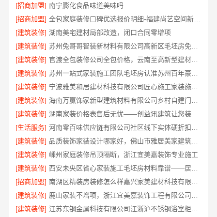
[招商加盟]
南宁膨化食品味道美味吗
[招商加盟]
全包家庭装修口碑优选报价明细-福建尚艺空间新材料科技有限公司
[建筑装修]
湖南美宅建材局部改造，闭口合同零增项
[建筑装修]
苏州兔哥哥智装新材料有限公司高新区毛坯房免费量房
[建筑装修]
官渡全包装修公司全包价格，云南至高新型建材有限公司闭口合同
[建筑装修]
苏州一站式家装施工团队毛坯房认准苏州百年豪庭新材料有限公司
[建筑装修]
宁波雅美和居建材科技有限公司匠心施工家装施工对接渠道
[建筑装修]
海南万赢饰家新型建筑材料有限公司乡村自建门窗焕新
[建筑装修]
湖南家装价格表售后无忧——创益讯建筑让您装修更省心
[生活服务]
河南零百味供应链有限公司社区线下实体硬折扣零食铺全域盈利
[建筑装修]
品质装饰家装设计哪家好，佛山市雅居美家建筑装饰工程有限公司资深团队全案定制
[建筑装修]
嵊州家庭装修吊顶隔断，浙江宜美嘉装饰专业施工
[建筑装修]
西安未央区省心家装施工毛坯房材料靠谱——居安天成（西安）建筑工程有限责任公司
[招商加盟]
南湖区精装房装修怎么样嘉兴家美建材科技有限公司
[建筑装修]
鹿山家装不增项，浙江宜美嘉装饰工程有限公司让您装修无忧
[建筑装修]
江苏东钢金属科技有限公司江浙沪不锈钢浴室柜加盟