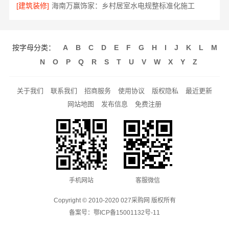
[建筑装修]
海南万赢饰家：乡村居室水电规整标准化施工
按字母分类：
A
B
C
D
E
F
G
H
I
J
K
L
M
N
O
P
Q
R
S
T
U
V
W
X
Y
Z
关于我们
联系我们
招商服务
使用协议
版权隐私
最近更新
网站地图
发布信息
免费注册
手机网站
客服微信
Copyright © 2010-2020 027采购网 版权所有
备案号：
鄂ICP备15001132号-11