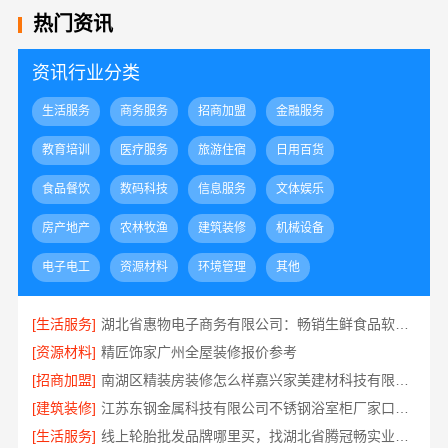
热门资讯
资讯行业分类
生活服务
商务服务
招商加盟
金融服务
教育培训
医疗服务
旅游住宿
日用百货
食品餐饮
数码科技
信息服务
文体娱乐
房产地产
农林牧渔
建筑装修
机械设备
电子电工
资源材料
环境管理
其他
[生活服务]
湖北省惠物电子商务有限公司：畅销生鲜食品软件功能
[资源材料]
精匠饰家广州全屋装修报价参考
[招商加盟]
南湖区精装房装修怎么样嘉兴家美建材科技有限公司帮您解答
[建筑装修]
江苏东钢金属科技有限公司不锈钢浴室柜厂家口碑如何
[生活服务]
线上轮胎批发品牌哪里买，找湖北省腾冠畅实业贸易有限公司