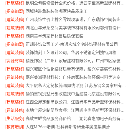
[建筑装修]
昆明全包装修设计全包价格，选云南至高新型建材有限公司
[招商加盟]
同城快装急装装修哪家快品质施工
[建筑装修]
广州装饰性价比排名零增项承诺，广东鼎饰空间装饰工程有限公司
[建筑装修]
湖北百年米莱空间美学装饰材料有限公司鄂州有设计感装修实景案例
[建筑装修]
湖南美学筑家建材售后质保软装
[招商加盟]
正规装饰公司工艺-南通宏域全宅装饰建材有限公司
[建筑装修]
装饰蚀刻工艺设计公司，华居不锈钢定制独特风格
[资源材料]
精匠饰家（广州）家居建材有限公司，广州市区家装装修多少钱新房
[建筑装修]
绍兴城区个性化装修质量有保障，绍兴卓鑫装饰材料有限公司
[建筑装修]
嘉兴美派建材科技：自住房家装装修环保材料优选商
[建筑装修]
大平层私人定制极简踢脚线评测-江苏东钢金属家居有限公司
[建筑装修]
畅销重钢别墅局部改造找中蓝建投北京建设有限公司四川
[建筑装修]
江西全屋定制简欧公司：江西尚宅尚品新型环保材料有限公司
[建筑装修]
本地全屋定制简欧套餐：江西尚宅尚品新型环保材料有限公司
[生活服务]
高效生鲜食品服务商价格——湖北省惠物电子商务有限公司购物平台
[教育培训]
大连MPAcc培训-社科赛斯考研全年魔鬼集训营