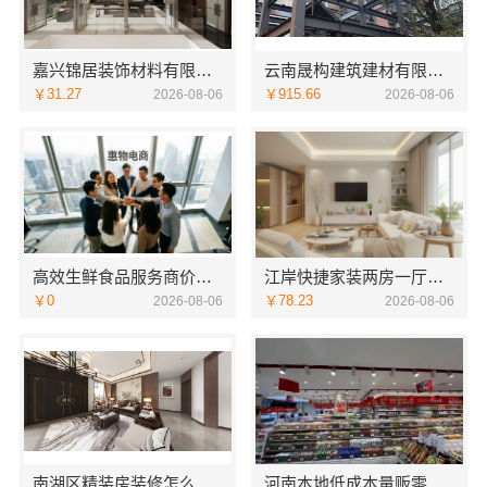
嘉兴锦居装饰材料有限公司：秀洲区家装推荐新房一站式
云南晟构建筑建材有限公司安宁重钢终身维保
￥31.27
￥915.66
2026-08-06
2026-08-06
高效生鲜食品服务商价格——湖北省惠物电子商务有限公司
江岸快捷家装两房一厅选本地快装（湖北）科技
￥0
￥78.23
2026-08-06
2026-08-06
南湖区精装房装修怎么样，嘉兴家美建材科技有限公司口碑见证
河南本地低成本量贩零食全域盈利，河南零百味供应链有限公司加盟