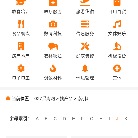
教育培训
医疗服务
旅游住宿
日用百货
食品餐饮
数码科技
信息服务
文体娱乐
房产地产
农林牧渔
建筑装修
机械设备
电子电工
资源材料
环境管理
其他
当前位置：
027采购网
>
找产品
>
索引J
字母索引：
A
B
C
D
E
F
G
H
I
J
K
L