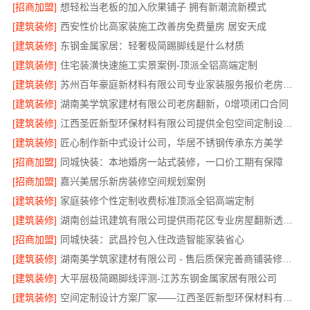
[招商加盟]
想轻松当老板的加入欣果铺子 拥有新潮流新模式
[建筑装修]
西安性价比高家装施工改善房免费量房 居安天成
[建筑装修]
东钢金属家居：轻奢极简踢脚线是什么材质
[建筑装修]
住宅装潢快速施工实景案例-顶派全铝高端定制
[建筑装修]
苏州百年豪庭新材料有限公司专业家装服务报价老房翻新
[建筑装修]
湖南美学筑家建材有限公司老房翻新，0增项闭口合同
[建筑装修]
江西圣匠新型环保材料有限公司提供全包空间定制设计方案
[建筑装修]
匠心制作新中式设计公司，华居不锈钢传承东方美学
[招商加盟]
同城快装：本地婚房一站式装修，一口价工期有保障
[招商加盟]
嘉兴美居乐新房装修空间规划案例
[建筑装修]
家庭装修个性定制收费标准顶派全铝高端定制
[建筑装修]
湖南创益讯建筑有限公司提供雨花区专业房屋翻新透明化施工
[招商加盟]
同城快装：武昌拎包入住改造智能家装省心
[建筑装修]
湖南美学筑家建材有限公司 - 售后质保完善商铺装修值得信赖
[建筑装修]
大平层极简踢脚线评测-江苏东钢金属家居有限公司
[建筑装修]
空间定制设计方案厂家——江西圣匠新型环保材料有限公司