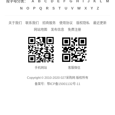
按字母分类：
A
B
C
D
E
F
G
H
I
J
K
L
M
N
O
P
Q
R
S
T
U
V
W
X
Y
Z
关于我们
联系我们
招商服务
使用协议
版权隐私
最近更新
网站地图
发布信息
免费注册
手机网站
客服微信
Copyright © 2010-2020 027采购网 版权所有
备案号：
鄂ICP备15001132号-11