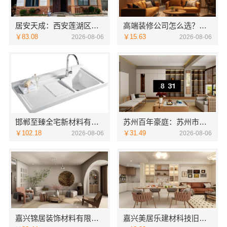
居安天成：西安莲湖区专业家装平层，自有施工队
高端装修公司怎么选？南京市创亿讯品质装修优选
￥83.08
￥15.63
2026-08-06
2026-08-06
邯郸至臻全宅新材料有限公司引领全宅焕新环保材料
苏州百年豪庭：苏州市区专业家装装修多少钱
￥102.18
￥31.49
2026-08-06
2026-08-06
嘉兴锦居装饰材料有限公司桐乡市毛坯房装修费用
嘉兴美居乐建材科技旧房改造服务