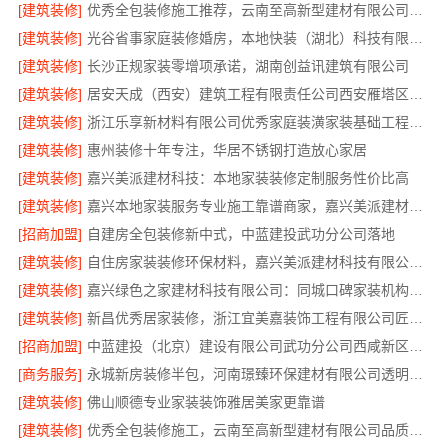
[建筑装修]
优秀全包装修施工推荐，云南至高新型建材有限公司质量保障
[建筑装修]
光谷省事家庭装修婚房，本地快装（湖北）科技有限公司环保材料环保入住
[建筑装修]
长沙正规家装零增项承诺，湖南创益讯建筑有限公司
[建筑装修]
居安天成（西安）建筑工程有限责任公司西安雁塔区一站式家装设计刚需房售后完善
[建筑装修]
浙江乐享新材料有限公司优秀家庭装潢家装基础工程施工案例
[建筑装修]
惠州装修十年专注，华居不锈钢打造放心家居
[建筑装修]
嘉兴美派建材科技：本地家装装修定制服务性价比高
[建筑装修]
嘉兴本地家装服务专业施工靠谱商家，嘉兴美派建材科技有限公司自有班组
[招商加盟]
自建房全包装修新中式，中蓝建投武功分公司落地
[建筑装修]
自住房家装装修环保材料，嘉兴美派建材科技有限公司绿色建材优选
[建筑装修]
嘉兴绿色之家建材科技有限公司：同城口碑家装机构实惠
[建筑装修]
新昌优秀居家装修，浙江宜美嘉装饰工程有限公司匠心造
[招商加盟]
中蓝建投（北京）建设有限公司武功分公司西咸新区全包装修报价
[商务服务]
永城新房装修半包，河南璟臻环保建材有限公司透明省心
[建筑装修]
佛山顺德专业家装装饰雅居美家更靠谱
[建筑装修]
优秀全包装修施工，云南至高新型建材有限公司品质保证