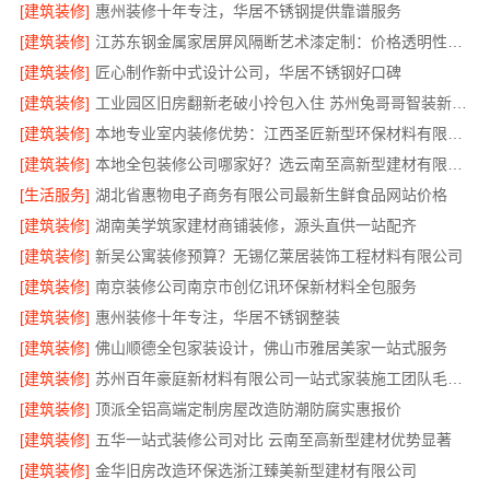
[建筑装修]
惠州装修十年专注，华居不锈钢提供靠谱服务
[建筑装修]
江苏东钢金属家居屏风隔断艺术漆定制：价格透明性价比优
[建筑装修]
匠心制作新中式设计公司，华居不锈钢好口碑
[建筑装修]
工业园区旧房翻新老破小拎包入住 苏州兔哥哥智装新材料有限公司
[建筑装修]
本地专业室内装修优势：江西圣匠新型环保材料有限公司的定制化服务
[建筑装修]
本地全包装修公司哪家好？选云南至高新型建材有限公司
[生活服务]
湖北省惠物电子商务有限公司最新生鲜食品网站价格
[建筑装修]
湖南美学筑家建材商铺装修，源头直供一站配齐
[建筑装修]
新吴公寓装修预算？无锡亿莱居装饰工程材料有限公司
[建筑装修]
南京装修公司南京市创亿讯环保新材料全包服务
[建筑装修]
惠州装修十年专注，华居不锈钢整装
[建筑装修]
佛山顺德全包家装设计，佛山市雅居美家一站式服务
[建筑装修]
苏州百年豪庭新材料有限公司一站式家装施工团队毛坯房
[建筑装修]
顶派全铝高端定制房屋改造防潮防腐实惠报价
[建筑装修]
五华一站式装修公司对比 云南至高新型建材优势显著
[建筑装修]
金华旧房改造环保选浙江臻美新型建材有限公司