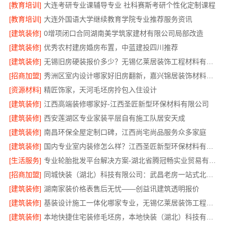
[教育培训]
大连考研专业课辅导专业 社科赛斯考研个性化定制课程
[教育培训]
大连外国语大学继续教育学院专业推荐服务资讯
[建筑装修]
0增项闭口合同湖南美学筑家建材有限公司局部改造
[建筑装修]
优秀农村建房婚房布置，中蓝建投四川推荐
[建筑装修]
无锡旧房硬装报价多少？无锡亿莱居装饰工程材料有限公司专业团队为您把关
[招商加盟]
秀洲区室内设计哪家好旧房翻新，嘉兴锦居装饰材料有限公司高效服务
[资源材料]
精匠饰家，天河毛坯房拎包入住设计
[建筑装修]
江西高端装修哪家好-江西圣匠新型环保材料有限公司
[建筑装修]
西安莲湖区专业家装平层自有施工队居安天成
[建筑装修]
南昌环保全屋定制口碑，江西尚宅尚品服务众多家庭
[建筑装修]
国内专业室内装修怎么样？江西圣匠新型环保材料有限公司有答案
[生活服务]
专业轮胎批发平台解决方案-湖北省腾冠畅实业贸易有限公司
[招商加盟]
同城快装（湖北）科技有限公司：武昌老房一站式北欧风装修靠谱
[建筑装修]
湖南家装价格表售后无忧——创益讯建筑透明报价
[建筑装修]
基装设计施工一体化哪家专业，无锡亿莱居装饰工程材料有限公司值得信赖
[建筑装修]
本地快捷住宅装修毛坯房，本地快装（湖北）科技有限公司