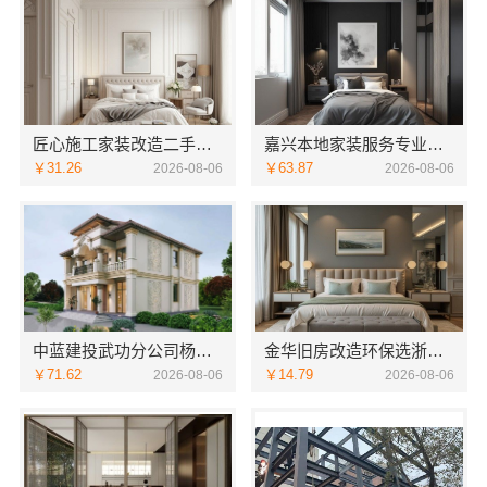
匠心施工家装改造二手房改造 宁波雅美和居建材科技有限公司
嘉兴本地家装服务专业施工靠谱商家，嘉兴美派建材十年口碑沉淀
￥31.26
￥63.87
2026-08-06
2026-08-06
中蓝建投武功分公司杨凌全包装修品牌
金华旧房改造环保选浙江臻美新型建材有限公司
￥71.62
￥14.79
2026-08-06
2026-08-06