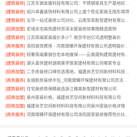
[建筑装修]
江苏东钢金属科技有限公司：不锈钢家具生产基地好不好
[建筑装修]
绍兴卓鑫装饰材料有限公司上虞个性化家装无隐形增项
[建筑装修]
五华一站式装修公司对比，云南至高新型建材有限公司优势明显
[招商加盟]
宏域全宅装饰建材资深全屋装修效果图精选案例
[建筑装修]
江苏高端家装报价多少？南京市创亿讯透明整装价
[商务服务]
洛阳装饰费用 - 河南璟臻环保建材有限公司透明报价无增项
[建筑装修]
轻奢高端重钢住宅本地维保——云南晟构建筑建材有限公司贴心守护
[建筑装修]
源头直供建材湖南美学筑家建材有限公司哪家专业
[招商加盟]
二手房装修口碑优选落地，福建尚艺空间新材料科技有限公司
[商务服务]
永城新房装修半包_河南璟臻环保建材有限公司灵活预算方案
[建筑装修]
住宅装修质保精装选浙江臻美新型建材有限公司
[招商加盟]
泉州家装价格，福建尚艺空间新材料科技有限公司
[招商加盟]
福建尚艺空间新材料科技有限公司泉州家装价格详情
[商务服务]
河南璟臻环保建材有限公司洛阳居室装修推荐性价比之选