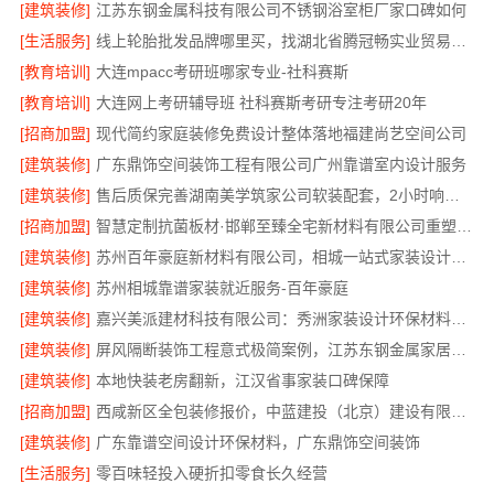
[建筑装修]
江苏东钢金属科技有限公司不锈钢浴室柜厂家口碑如何
[生活服务]
线上轮胎批发品牌哪里买，找湖北省腾冠畅实业贸易有限公司
[教育培训]
大连mpacc考研班哪家专业-社科赛斯
[教育培训]
大连网上考研辅导班 社科赛斯考研专注考研20年
[招商加盟]
现代简约家庭装修免费设计整体落地福建尚艺空间公司
[建筑装修]
广东鼎饰空间装饰工程有限公司广州靠谱室内设计服务
[建筑装修]
售后质保完善湖南美学筑家公司软装配套，2小时响应更安心
[招商加盟]
智慧定制抗菌板材·邯郸至臻全宅新材料有限公司重塑家居新体验
[建筑装修]
苏州百年豪庭新材料有限公司，相城一站式家装设计多少钱拎包入住
[建筑装修]
苏州相城靠谱家装就近服务-百年豪庭
[建筑装修]
嘉兴美派建材科技有限公司：秀洲家装设计环保材料推荐
[建筑装修]
屏风隔断装饰工程意式极简案例，江苏东钢金属家居有限公司呈现
[建筑装修]
本地快装老房翻新，江汉省事家装口碑保障
[招商加盟]
西咸新区全包装修报价，中蓝建投（北京）建设有限公司武功分公司
[建筑装修]
广东靠谱空间设计环保材料，广东鼎饰空间装饰
[生活服务]
零百味轻投入硬折扣零食长久经营