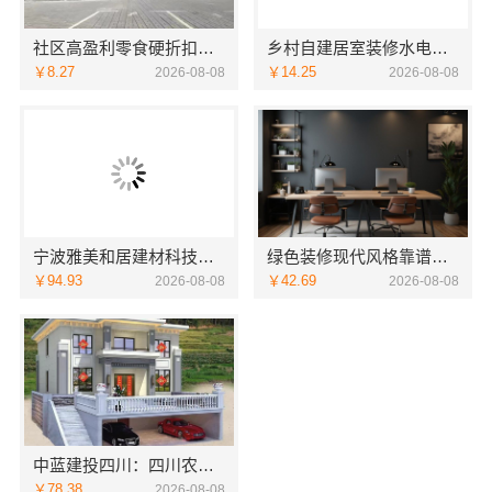
社区高盈利零食硬折扣全域盈利-河南零百味供应链有限公司
乡村自建居室装修水电规整，万赢饰家专业无忧
￥8.27
￥14.25
2026-08-08
2026-08-08
宁波雅美和居建材科技有限公司：匠心施工家装改造二手房改造
绿色装修现代风格靠谱吗江西尚宅尚品
￥94.93
￥42.69
2026-08-08
2026-08-08
中蓝建投四川：四川农村建房案例与重钢别墅咨询
￥78.38
2026-08-08