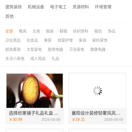
建筑装修
机械设备
电子电工
资源材料
环境管理
其他
全部
教具
文具
服装
鞋帽
纺织原料
箱包
饰品
日化用品
化妆品
美容
母婴护理
家具
家纺家饰
厨具餐具
大型家电
厨用电器
卫浴家电
健康电器
生活小家电
成人用品
礼品
选择欣果铺子礼品礼盒 经营灵活多重收益
襄阳设计装修轻奢风风格选湖北百年米莱空间美学装饰材料有限公司
￥30.99
￥19.31
2026-08-08
2026-08-08