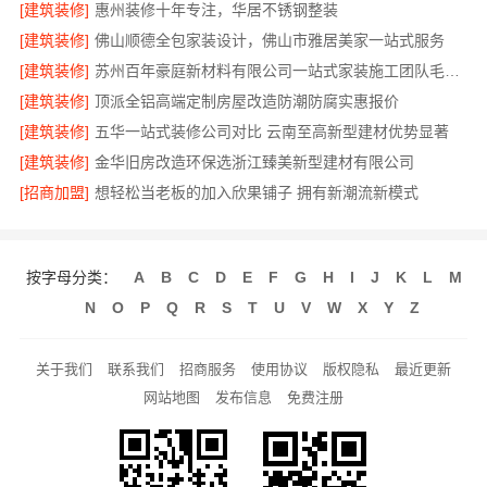
[建筑装修]
惠州装修十年专注，华居不锈钢整装
[建筑装修]
佛山顺德全包家装设计，佛山市雅居美家一站式服务
[建筑装修]
苏州百年豪庭新材料有限公司一站式家装施工团队毛坯房
[建筑装修]
顶派全铝高端定制房屋改造防潮防腐实惠报价
[建筑装修]
五华一站式装修公司对比 云南至高新型建材优势显著
[建筑装修]
金华旧房改造环保选浙江臻美新型建材有限公司
[招商加盟]
想轻松当老板的加入欣果铺子 拥有新潮流新模式
按字母分类：
A
B
C
D
E
F
G
H
I
J
K
L
M
N
O
P
Q
R
S
T
U
V
W
X
Y
Z
关于我们
联系我们
招商服务
使用协议
版权隐私
最近更新
网站地图
发布信息
免费注册