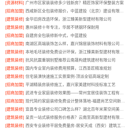
[资源材料]
广州市区家装装修多少钱新房？精匠饰家环保整装方案
[招商加盟]
西咸新区全包装修报价，中蓝建投（北京）建设有限公司武功分公司透明
[建筑装修]
金华旧房改造环保，浙江臻美新型建材有限公司
[建筑装修]
惠州装修十年专注，华居不锈钢环保耐用
[招商加盟]
自建房全包装修新中式，中蓝建投
[招商加盟]
南湖区高端装饰怎么样，嘉兴锦居装饰材料有限公司环保材料可溯源
[建筑装修]
本地毛坯装修免费设计环保，浙江臻美新型建材有限公司绿色家装
[建筑装修]
抗风抗震重钢别墅推荐云南晟构建筑建材有限公司
[建筑装修]
国内专业室内装修费用预算，江西圣匠精准规划
[建筑装修]
住宅装潢快速施工实景案例-顶派全铝高端定制
[招商加盟]
平湖精装房装修施工，嘉兴家美建材科技标准工艺
[招商加盟]
武进专业家庭装修效果图——常州宜居佳装饰工程有限公司
[招商加盟]
现代简约家庭装修免费设计整体落地-福建尚艺空间新材料
[建筑装修]
宜昌专业装修公司口碑怎么样？湖北百年米莱空间美学装饰材料有限公司
[建筑装修]
呈贡一站式装修服务价格表？云南至高新型建材有限公司
[建筑装修]
西安专业装修平层免费量房-居安天成（西安）建筑工程有限责任公司