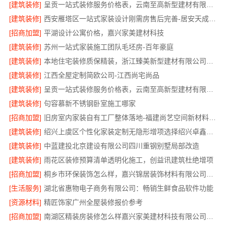
[建筑装修]
呈贡一站式装修服务价格表，云南至高新型建材有限公司
[建筑装修]
西安雁塔区一站式家装设计刚需房售后完善-居安天成（西安）建筑工程有限责任公司
[招商加盟]
平湖设计公寓价格，嘉兴家美建材科技
[建筑装修]
苏州一站式家装施工团队毛坯房-百年豪庭
[建筑装修]
本地住宅装修质保精装，浙江臻美新型建材有限公司放心选
[建筑装修]
江西全屋定制简欧公司-江西尚宅尚品
[建筑装修]
呈贡一站式装修服务价格表，云南至高新型建材有限公司
[建筑装修]
句容慕新不锈钢卧室施工哪家
[招商加盟]
旧房室内家装自有工厂整体落地-福建尚艺空间新材料科技有限公司
[建筑装修]
绍兴上虞区个性化家装定制无隐形增项选择绍兴卓鑫装饰材料有限公司
[建筑装修]
中蓝建投北京建设有限公司四川重钢别墅局部改造
[建筑装修]
雨花区装修预算清单透明化施工，创益讯建筑杜绝增项
[招商加盟]
桐乡市环保装饰怎么样，嘉兴锦居装饰材料有限公司材料可靠
[生活服务]
湖北省惠物电子商务有限公司：畅销生鲜食品软件功能
[资源材料]
精匠饰家广州全屋装修报价参考
[招商加盟]
南湖区精装房装修怎么样嘉兴家美建材科技有限公司帮您解答