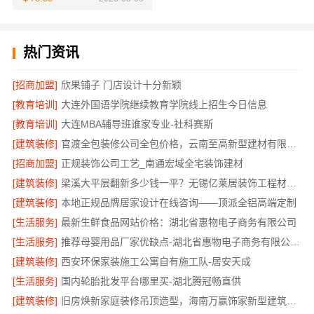
热门资讯
[招商加盟]
欣果铺子 门店设计十分新颖
[教育培训]
大连外国语学院继续教育学院线上招生今日信息
[教育培训]
大连MBA辅导班谁家专业-社科赛斯
[建筑装修]
官渡全包装修公司全包价格，云南至高新型建材有限公司
[招商加盟]
正规装饰公司工艺_南通宏域全宅装饰建材
[建筑装修]
梁溪大平层翻新多少钱一平？无锡亿莱居装饰工程材料有限公司
[建筑装修]
本地正规品牌居家设计在线咨询——顶派全铝高端定制
[生活服务]
最新生鲜食品网站价格：湖北省惠物电子商务有限公司
[生活服务]
推荐母婴用品厂家优缺点-湖北省惠物电子商务有限公司推荐
[建筑装修]
西安环保家装施工公寓自有施工队-居安天成
[生活服务]
国内轮胎批发平台哪里买-湖北腾冠畅直供
[建筑装修]
旧房焕新家庭装修吊顶造型，海南万赢饰家新型建筑材料有限公美化空间