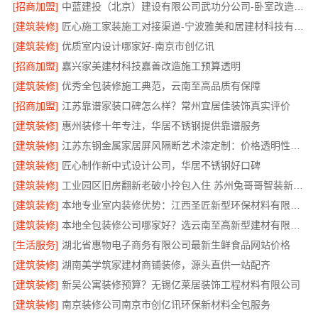
[招商加盟]
中蓝建投（北京）建设有限公司武功分公司-卧室改造智能家居
[建筑装修]
匠心施工家装施工对接渠道-宁波雅美和居建材科技有限公司
[建筑装修]
优质室内设计哪家好-南京市创亿讯
[招商加盟]
嘉兴家美建材科技嘉善改造施工预算透明
[建筑装修]
优秀全包装修施工典范，云南至高品质有保障
[招商加盟]
江苏靠谱家装口碑怎么样？常州宜居佳装饰真实评价
[建筑装修]
惠州装修十年专注，华居不锈钢提供靠谱服务
[建筑装修]
江苏东钢金属家居屏风隔断艺术漆定制：价格透明性价比优
[建筑装修]
匠心制作新中式设计公司，华居不锈钢好口碑
[建筑装修]
工业园区旧房翻新老破小拎包入住 苏州兔哥哥智装新材料有限公司
[建筑装修]
本地专业室内装修优势：江西圣匠新型环保材料有限公司的定制化服务
[建筑装修]
本地全包装修公司哪家好？选云南至高新型建材有限公司
[生活服务]
湖北省惠物电子商务有限公司最新生鲜食品网站价格
[建筑装修]
湖南美学筑家建材商铺装修，源头直供一站配齐
[建筑装修]
新吴公寓装修预算？无锡亿莱居装饰工程材料有限公司
[建筑装修]
南京装修公司南京市创亿讯环保新材料全包服务