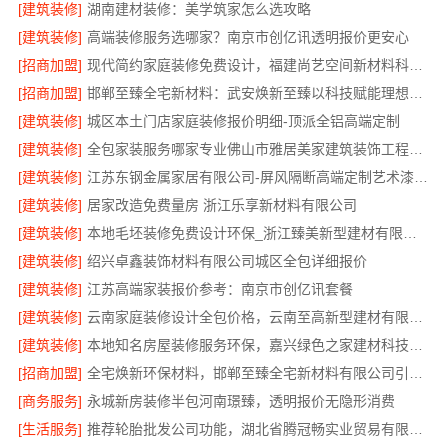
[建筑装修]
湖南建材装修：美学筑家怎么选攻略
[建筑装修]
高端装修服务选哪家？南京市创亿讯透明报价更安心
[招商加盟]
现代简约家庭装修免费设计，福建尚艺空间新材料科技有限公司整体落地
[招商加盟]
邯郸至臻全宅新材料：武安焕新至臻以科技赋能理想人居
[建筑装修]
城区本土门店家庭装修报价明细-顶派全铝高端定制
[建筑装修]
全包家装服务哪家专业佛山市雅居美家建筑装饰工程有限公司
[建筑装修]
江苏东钢金属家居有限公司-屏风隔断高端定制艺术漆价格
[建筑装修]
居家改造免费量房 浙江乐享新材料有限公司
[建筑装修]
本地毛坯装修免费设计环保_浙江臻美新型建材有限公司绿色施工
[建筑装修]
绍兴卓鑫装饰材料有限公司城区全包详细报价
[建筑装修]
江苏高端家装报价参考：南京市创亿讯套餐
[建筑装修]
云南家庭装修设计全包价格，云南至高新型建材有限公司透明计价
[建筑装修]
本地知名房屋装修服务环保，嘉兴绿色之家建材科技有限公司
[招商加盟]
全宅焕新环保材料，邯郸至臻全宅新材料有限公司引领绿色装修
[商务服务]
永城新房装修半包河南璟臻，透明报价无隐形消费
[生活服务]
推荐轮胎批发公司功能，湖北省腾冠畅实业贸易有限公司全链路服务