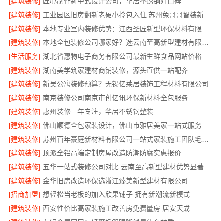
[建筑装修]
匠心制作新中式设计公司，华居不锈钢好口碑
[建筑装修]
工业园区旧房翻新老破小拎包入住 苏州兔哥哥智装新材料有限公司
[建筑装修]
本地专业室内装修优势：江西圣匠新型环保材料有限公司的定制化服务
[建筑装修]
本地全包装修公司哪家好？选云南至高新型建材有限公司
[生活服务]
湖北省惠物电子商务有限公司最新生鲜食品网站价格
[建筑装修]
湖南美学筑家建材商铺装修，源头直供一站配齐
[建筑装修]
新吴公寓装修预算？无锡亿莱居装饰工程材料有限公司
[建筑装修]
南京装修公司南京市创亿讯环保新材料全包服务
[建筑装修]
惠州装修十年专注，华居不锈钢整装
[建筑装修]
佛山顺德全包家装设计，佛山市雅居美家一站式服务
[建筑装修]
苏州百年豪庭新材料有限公司一站式家装施工团队毛坯房
[建筑装修]
顶派全铝高端定制房屋改造防潮防腐实惠报价
[建筑装修]
五华一站式装修公司对比 云南至高新型建材优势显著
[建筑装修]
金华旧房改造环保选浙江臻美新型建材有限公司
[招商加盟]
想轻松当老板的加入欣果铺子 拥有新潮流新模式
[建筑装修]
西安性价比高家装施工改善房免费量房 居安天成