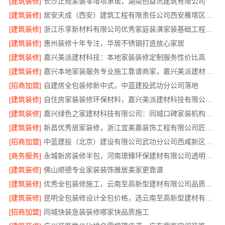
[建筑装修]
长沙正规家装零增项承诺，湖南创益讯建筑有限公司
[建筑装修]
居安天成（西安）建筑工程有限责任公司西安雁塔区一站式家装设计刚需房售后完善
[建筑装修]
浙江乐享新材料有限公司优秀家庭装潢家装基础工程施工案例
[建筑装修]
惠州装修十年专注，华居不锈钢打造放心家居
[建筑装修]
嘉兴美派建材科技：本地家装装修定制服务性价比高
[建筑装修]
嘉兴本地家装服务专业施工靠谱商家，嘉兴美派建材科技有限公司自有班组
[招商加盟]
自建房全包装修新中式，中蓝建投武功分公司落地
[建筑装修]
自住房家装装修环保材料，嘉兴美派建材科技有限公司绿色建材优选
[建筑装修]
嘉兴绿色之家建材科技有限公司：同城口碑家装机构实惠
[建筑装修]
新昌优秀居家装修，浙江宜美嘉装饰工程有限公司匠心造
[招商加盟]
中蓝建投（北京）建设有限公司武功分公司西咸新区全包装修报价
[商务服务]
永城新房装修半包，河南璟臻环保建材有限公司透明省心
[建筑装修]
佛山顺德专业家装装饰雅居美家更靠谱
[建筑装修]
优秀全包装修施工，云南至高新型建材有限公司品质保证
[建筑装修]
昆明全包装修设计全包价格，选云南至高新型建材有限公司
[招商加盟]
同城快装急装装修哪家快品质施工