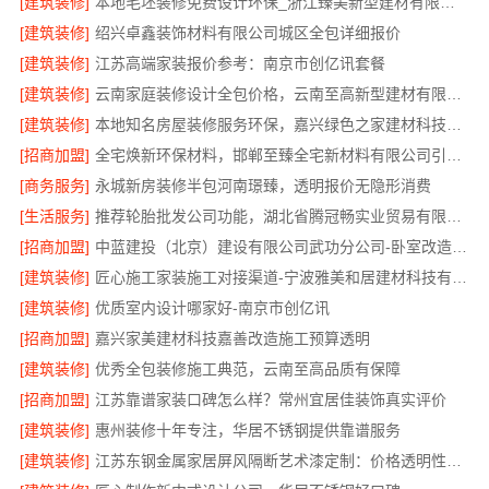
[建筑装修]
本地毛坯装修免费设计环保_浙江臻美新型建材有限公司绿色施工
[建筑装修]
绍兴卓鑫装饰材料有限公司城区全包详细报价
[建筑装修]
江苏高端家装报价参考：南京市创亿讯套餐
[建筑装修]
云南家庭装修设计全包价格，云南至高新型建材有限公司透明计价
[建筑装修]
本地知名房屋装修服务环保，嘉兴绿色之家建材科技有限公司
[招商加盟]
全宅焕新环保材料，邯郸至臻全宅新材料有限公司引领绿色装修
[商务服务]
永城新房装修半包河南璟臻，透明报价无隐形消费
[生活服务]
推荐轮胎批发公司功能，湖北省腾冠畅实业贸易有限公司全链路服务
[招商加盟]
中蓝建投（北京）建设有限公司武功分公司-卧室改造智能家居
[建筑装修]
匠心施工家装施工对接渠道-宁波雅美和居建材科技有限公司
[建筑装修]
优质室内设计哪家好-南京市创亿讯
[招商加盟]
嘉兴家美建材科技嘉善改造施工预算透明
[建筑装修]
优秀全包装修施工典范，云南至高品质有保障
[招商加盟]
江苏靠谱家装口碑怎么样？常州宜居佳装饰真实评价
[建筑装修]
惠州装修十年专注，华居不锈钢提供靠谱服务
[建筑装修]
江苏东钢金属家居屏风隔断艺术漆定制：价格透明性价比优