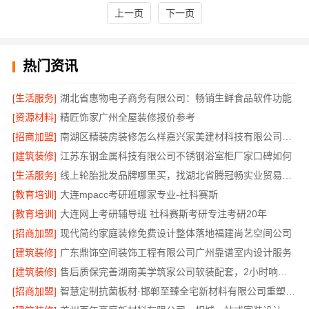
上一页
下一页
热门资讯
[生活服务]
湖北省惠物电子商务有限公司：畅销生鲜食品软件功能
[资源材料]
精匠饰家广州全屋装修报价参考
[招商加盟]
南湖区精装房装修怎么样嘉兴家美建材科技有限公司帮您解答
[建筑装修]
江苏东钢金属科技有限公司不锈钢浴室柜厂家口碑如何
[生活服务]
线上轮胎批发品牌哪里买，找湖北省腾冠畅实业贸易有限公司
[教育培训]
大连mpacc考研班哪家专业-社科赛斯
[教育培训]
大连网上考研辅导班 社科赛斯考研专注考研20年
[招商加盟]
现代简约家庭装修免费设计整体落地福建尚艺空间公司
[建筑装修]
广东鼎饰空间装饰工程有限公司广州靠谱室内设计服务
[建筑装修]
售后质保完善湖南美学筑家公司软装配套，2小时响应更安心
[招商加盟]
智慧定制抗菌板材·邯郸至臻全宅新材料有限公司重塑家居新体验