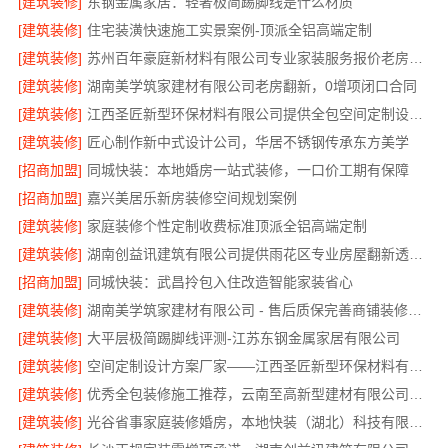
[建筑装修]
东钢金属家居：轻奢极简踢脚线是什么材质
[建筑装修]
住宅装潢快速施工实景案例-顶派全铝高端定制
[建筑装修]
苏州百年豪庭新材料有限公司专业家装服务报价老房翻新
[建筑装修]
湖南美学筑家建材有限公司老房翻新，0增项闭口合同
[建筑装修]
江西圣匠新型环保材料有限公司提供全包空间定制设计方案
[建筑装修]
匠心制作新中式设计公司，华居不锈钢传承东方美学
[招商加盟]
同城快装：本地婚房一站式装修，一口价工期有保障
[招商加盟]
嘉兴美居乐新房装修空间规划案例
[建筑装修]
家庭装修个性定制收费标准顶派全铝高端定制
[建筑装修]
湖南创益讯建筑有限公司提供雨花区专业房屋翻新透明化施工
[招商加盟]
同城快装：武昌拎包入住改造智能家装省心
[建筑装修]
湖南美学筑家建材有限公司 - 售后质保完善商铺装修值得信赖
[建筑装修]
大平层极简踢脚线评测-江苏东钢金属家居有限公司
[建筑装修]
空间定制设计方案厂家——江西圣匠新型环保材料有限公司
[建筑装修]
优秀全包装修施工推荐，云南至高新型建材有限公司质量保障
[建筑装修]
光谷省事家庭装修婚房，本地快装（湖北）科技有限公司环保材料环保入住