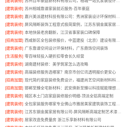
[建筑装修]
苏州百年豪庭新材料有限公司，相城一站式家装设计多少钱拎包入住
[建筑装修]
苏州相城靠谱家装就近服务-百年豪庭
[建筑装修]
嘉兴美派建材科技有限公司：秀洲家装设计环保材料推荐
[建筑装修]
屏风隔断装饰工程意式极简案例，江苏东钢金属家居有限公司呈现
[建筑装修]
本地快装老房翻新，江汉省事家装口碑保障
[招商加盟]
西咸新区全包装修报价，中蓝建投（北京）建设有限公司武功分公司
[建筑装修]
广东靠谱空间设计环保材料，广东鼎饰空间装饰
[生活服务]
零百味轻投入硬折扣零食长久经营
[建筑装修]
湖南建材装修：美学筑家怎么选攻略
[建筑装修]
高端装修服务选哪家？南京市创亿讯透明报价更安心
[招商加盟]
现代简约家庭装修免费设计，福建尚艺空间新材料科技有限公司整体落地
[招商加盟]
邯郸至臻全宅新材料：武安焕新至臻以科技赋能理想人居
[建筑装修]
城区本土门店家庭装修报价明细-顶派全铝高端定制
[建筑装修]
全包家装服务哪家专业佛山市雅居美家建筑装饰工程有限公司
[建筑装修]
江苏东钢金属家居有限公司-屏风隔断高端定制艺术漆价格
[建筑装修]
居家改造免费量房 浙江乐享新材料有限公司