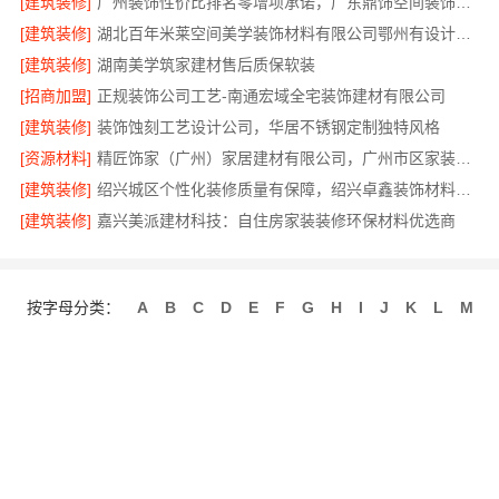
[建筑装修]
广州装饰性价比排名零增项承诺，广东鼎饰空间装饰工程有限公司
[建筑装修]
湖北百年米莱空间美学装饰材料有限公司鄂州有设计感装修实景案例
[建筑装修]
湖南美学筑家建材售后质保软装
[招商加盟]
正规装饰公司工艺-南通宏域全宅装饰建材有限公司
[建筑装修]
装饰蚀刻工艺设计公司，华居不锈钢定制独特风格
[资源材料]
精匠饰家（广州）家居建材有限公司，广州市区家装装修多少钱新房
[建筑装修]
绍兴城区个性化装修质量有保障，绍兴卓鑫装饰材料有限公司
[建筑装修]
嘉兴美派建材科技：自住房家装装修环保材料优选商
按字母分类：
A
B
C
D
E
F
G
H
I
J
K
L
M
N
O
P
Q
R
S
T
U
V
W
X
Y
Z
关于我们
联系我们
招商服务
使用协议
版权隐私
最近更新
网站地图
发布信息
免费注册