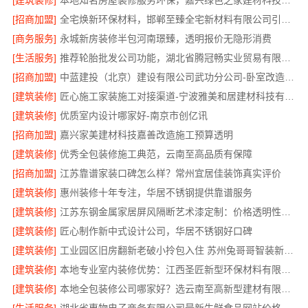
[建筑装修]
本地知名房屋装修服务环保，嘉兴绿色之家建材科技有限公司
[招商加盟]
全宅焕新环保材料，邯郸至臻全宅新材料有限公司引领绿色装修
[商务服务]
永城新房装修半包河南璟臻，透明报价无隐形消费
[生活服务]
推荐轮胎批发公司功能，湖北省腾冠畅实业贸易有限公司全链路服务
[招商加盟]
中蓝建投（北京）建设有限公司武功分公司-卧室改造智能家居
[建筑装修]
匠心施工家装施工对接渠道-宁波雅美和居建材科技有限公司
[建筑装修]
优质室内设计哪家好-南京市创亿讯
[招商加盟]
嘉兴家美建材科技嘉善改造施工预算透明
[建筑装修]
优秀全包装修施工典范，云南至高品质有保障
[招商加盟]
江苏靠谱家装口碑怎么样？常州宜居佳装饰真实评价
[建筑装修]
惠州装修十年专注，华居不锈钢提供靠谱服务
[建筑装修]
江苏东钢金属家居屏风隔断艺术漆定制：价格透明性价比优
[建筑装修]
匠心制作新中式设计公司，华居不锈钢好口碑
[建筑装修]
工业园区旧房翻新老破小拎包入住 苏州兔哥哥智装新材料有限公司
[建筑装修]
本地专业室内装修优势：江西圣匠新型环保材料有限公司的定制化服务
[建筑装修]
本地全包装修公司哪家好？选云南至高新型建材有限公司