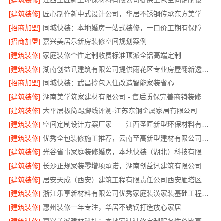
[建筑装修]
江西圣匠新型环保材料有限公司提供全包空间定制设计方案
[建筑装修]
匠心制作新中式设计公司，华居不锈钢传承东方美学
[招商加盟]
同城快装：本地婚房一站式装修，一口价工期有保障
[招商加盟]
嘉兴美居乐新房装修空间规划案例
[建筑装修]
家庭装修个性定制收费标准顶派全铝高端定制
[建筑装修]
湖南创益讯建筑有限公司提供雨花区专业房屋翻新透明化施工
[招商加盟]
同城快装：武昌拎包入住改造智能家装省心
[建筑装修]
湖南美学筑家建材有限公司 - 售后质保完善商铺装修值得信赖
[建筑装修]
大平层极简踢脚线评测-江苏东钢金属家居有限公司
[建筑装修]
空间定制设计方案厂家——江西圣匠新型环保材料有限公司
[建筑装修]
优秀全包装修施工推荐，云南至高新型建材有限公司质量保障
[建筑装修]
光谷省事家庭装修婚房，本地快装（湖北）科技有限公司环保材料环保入住
[建筑装修]
长沙正规家装零增项承诺，湖南创益讯建筑有限公司
[建筑装修]
居安天成（西安）建筑工程有限责任公司西安雁塔区一站式家装设计刚需房售后完善
[建筑装修]
浙江乐享新材料有限公司优秀家庭装潢家装基础工程施工案例
[建筑装修]
惠州装修十年专注，华居不锈钢打造放心家居