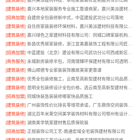
[建筑装修]
嘉兴美派建材科技：本地家装装修定制服务性价比高
[建筑装修]
嘉兴本地家装服务专业施工靠谱商家，嘉兴美派建材科技有限公司自有班组
[招商加盟]
自建房全包装修新中式，中蓝建投武功分公司落地
[建筑装修]
自住房家装装修环保材料，嘉兴美派建材科技有限公司绿色建材优选
[建筑装修]
嘉兴绿色之家建材科技有限公司：同城口碑家装机构实惠
[建筑装修]
新昌优秀居家装修，浙江宜美嘉装饰工程有限公司匠心造
[招商加盟]
中蓝建投（北京）建设有限公司武功分公司西咸新区全包装修报价
[商务服务]
永城新房装修半包，河南璟臻环保建材有限公司透明省心
[建筑装修]
佛山顺德专业家装装饰雅居美家更靠谱
[建筑装修]
优秀全包装修施工，云南至高新型建材有限公司品质保证
[建筑装修]
昆明全包装修设计全包价格，选云南至高新型建材有限公司
[招商加盟]
同城快装急装装修哪家快品质施工
[建筑装修]
广州装饰性价比排名零增项承诺，广东鼎饰空间装饰工程有限公司
[建筑装修]
湖北百年米莱空间美学装饰材料有限公司鄂州有设计感装修实景案例
[建筑装修]
湖南美学筑家建材售后质保软装
[招商加盟]
正规装饰公司工艺-南通宏域全宅装饰建材有限公司