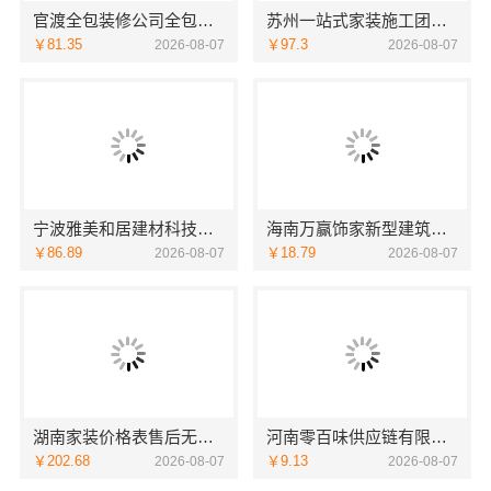
官渡全包装修公司全包价格，云南至高新型建材有限公司闭口合同
苏州一站式家装施工团队毛坯房认准苏州百年豪庭新材料有限公司
￥81.35
￥97.3
2026-08-07
2026-08-07
宁波雅美和居建材科技有限公司匠心施工家装施工对接渠道
海南万赢饰家新型建筑材料有限公司乡村自建门窗焕新
￥86.89
￥18.79
2026-08-07
2026-08-07
湖南家装价格表售后无忧——创益讯建筑让您装修更省心
河南零百味供应链有限公司社区线下实体硬折扣零食铺全域盈利
￥202.68
￥9.13
2026-08-07
2026-08-07