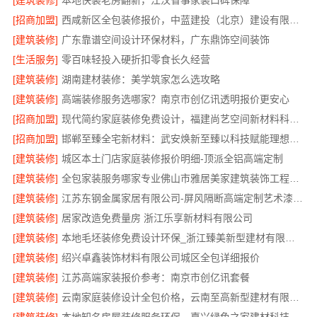
[建筑装修]
本地快装老房翻新，江汉省事家装口碑保障
[招商加盟]
西咸新区全包装修报价，中蓝建投（北京）建设有限公司武功分公司
[建筑装修]
广东靠谱空间设计环保材料，广东鼎饰空间装饰
[生活服务]
零百味轻投入硬折扣零食长久经营
[建筑装修]
湖南建材装修：美学筑家怎么选攻略
[建筑装修]
高端装修服务选哪家？南京市创亿讯透明报价更安心
[招商加盟]
现代简约家庭装修免费设计，福建尚艺空间新材料科技有限公司整体落地
[招商加盟]
邯郸至臻全宅新材料：武安焕新至臻以科技赋能理想人居
[建筑装修]
城区本土门店家庭装修报价明细-顶派全铝高端定制
[建筑装修]
全包家装服务哪家专业佛山市雅居美家建筑装饰工程有限公司
[建筑装修]
江苏东钢金属家居有限公司-屏风隔断高端定制艺术漆价格
[建筑装修]
居家改造免费量房 浙江乐享新材料有限公司
[建筑装修]
本地毛坯装修免费设计环保_浙江臻美新型建材有限公司绿色施工
[建筑装修]
绍兴卓鑫装饰材料有限公司城区全包详细报价
[建筑装修]
江苏高端家装报价参考：南京市创亿讯套餐
[建筑装修]
云南家庭装修设计全包价格，云南至高新型建材有限公司透明计价