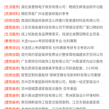
[生活服务]
湖北省惠物电子商务有限公司：畅销生鲜食品软件功能
[资源材料]
精匠饰家广州全屋装修报价参考
[招商加盟]
南湖区精装房装修怎么样嘉兴家美建材科技有限公司帮您解答
[建筑装修]
江苏东钢金属科技有限公司不锈钢浴室柜厂家口碑如何
[生活服务]
线上轮胎批发品牌哪里买，找湖北省腾冠畅实业贸易有限公司
[教育培训]
大连mpacc考研班哪家专业-社科赛斯
[教育培训]
大连网上考研辅导班 社科赛斯考研专注考研20年
[招商加盟]
现代简约家庭装修免费设计整体落地福建尚艺空间公司
[建筑装修]
广东鼎饰空间装饰工程有限公司广州靠谱室内设计服务
[建筑装修]
售后质保完善湖南美学筑家公司软装配套，2小时响应更安心
[招商加盟]
智慧定制抗菌板材·邯郸至臻全宅新材料有限公司重塑家居新体验
[建筑装修]
苏州百年豪庭新材料有限公司，相城一站式家装设计多少钱拎包入住
[建筑装修]
苏州相城靠谱家装就近服务-百年豪庭
[建筑装修]
嘉兴美派建材科技有限公司：秀洲家装设计环保材料推荐
[建筑装修]
屏风隔断装饰工程意式极简案例，江苏东钢金属家居有限公司呈现