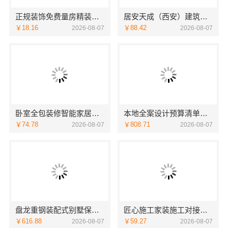
正规装饰免费量房精装，浙江臻美新型建材有限公司贴心服务
居安天成（西安）建筑工程有限责任公司专注西安高新区家装设计刚需房
￥18.16
￥88.42
2026-08-07
2026-08-07
卧室全包装修智能家居，中蓝建投武功分公司设计施工
本地全案设计预算清单创益讯建筑-湖南创益讯建筑有限公司
￥74.78
￥808.71
2026-08-07
2026-08-07
盘龙重钢装配式别墅保温隔热，云南晟构建筑建材有限公司品质之选
匠心施工家装施工对接渠道宁波雅美和居建材科技有限公司
￥616.88
￥59.27
2026-08-07
2026-08-07