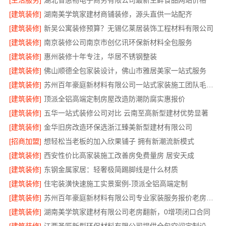
[生活服务]
湖北省惠物电子商务有限公司最新生鲜食品网站价格
[建筑装修]
湖南美学筑家建材商铺装修，源头直供一站配齐
[建筑装修]
新吴公寓装修预算？无锡亿莱居装饰工程材料有限公司
[建筑装修]
南京装修公司南京市创亿讯环保新材料全包服务
[建筑装修]
惠州装修十年专注，华居不锈钢整装
[建筑装修]
佛山顺德全包家装设计，佛山市雅居美家一站式服务
[建筑装修]
苏州百年豪庭新材料有限公司一站式家装施工团队毛坯房
[建筑装修]
顶派全铝高端定制房屋改造防潮防腐实惠报价
[建筑装修]
五华一站式装修公司对比 云南至高新型建材优势显著
[建筑装修]
金华旧房改造环保选浙江臻美新型建材有限公司
[招商加盟]
想轻松当老板的加入欣果铺子 拥有新潮流新模式
[建筑装修]
西安性价比高家装施工改善房免费量房 居安天成
[建筑装修]
东钢金属家居：轻奢极简踢脚线是什么材质
[建筑装修]
住宅装潢快速施工实景案例-顶派全铝高端定制
[建筑装修]
苏州百年豪庭新材料有限公司专业家装服务报价老房翻新
[建筑装修]
湖南美学筑家建材有限公司老房翻新，0增项闭口合同