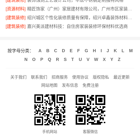
[建筑装修]
装饰蚀刻工艺设计公司，华居不锈钢定制独特风格
[资源材料]
精匠饰家（广州）家居建材有限公司，广州市区家装装修多少钱新房
[建筑装修]
绍兴城区个性化装修质量有保障，绍兴卓鑫装饰材料有限公司
[建筑装修]
嘉兴美派建材科技：自住房家装装修环保材料优选商
按字母分类：
A
B
C
D
E
F
G
H
I
J
K
L
M
N
O
P
Q
R
S
T
U
V
W
X
Y
Z
关于我们
联系我们
招商服务
使用协议
版权隐私
最近更新
网站地图
发布信息
免费注册
手机网站
客服微信