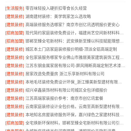
[生活服务]
零百味轻投入硬折扣零食长久经营
[建筑装修]
湖南建材装修：美学筑家怎么选攻略
[建筑装修]
高端装修服务选哪家？南京市创亿讯透明报价更安心
[招商加盟]
现代简约家庭装修免费设计，福建尚艺空间新材料科技有限公司整体落地
[招商加盟]
邯郸至臻全宅新材料：武安焕新至臻以科技赋能理想人居
[建筑装修]
城区本土门店家庭装修报价明细-顶派全铝高端定制
[建筑装修]
全包家装服务哪家专业佛山市雅居美家建筑装饰工程有限公司
[建筑装修]
江苏东钢金属家居有限公司-屏风隔断高端定制艺术漆价格
[建筑装修]
居家改造免费量房 浙江乐享新材料有限公司
[建筑装修]
本地毛坯装修免费设计环保_浙江臻美新型建材有限公司绿色施工
[建筑装修]
绍兴卓鑫装饰材料有限公司城区全包详细报价
[建筑装修]
江苏高端家装报价参考：南京市创亿讯套餐
[建筑装修]
云南家庭装修设计全包价格，云南至高新型建材有限公司透明计价
[建筑装修]
本地知名房屋装修服务环保，嘉兴绿色之家建材科技有限公司
[招商加盟]
全宅焕新环保材料，邯郸至臻全宅新材料有限公司引领绿色装修