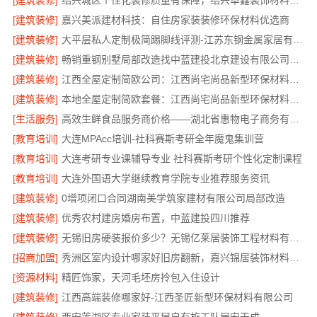
[建筑装修]
绍兴城区个性化装修质量有保障，绍兴卓鑫装饰材料有限公司
[建筑装修]
嘉兴美派建材科技：自住房家装装修环保材料优选商
[建筑装修]
大平层私人定制极简踢脚线评测-江苏东钢金属家居有限公司
[建筑装修]
畅销重钢别墅局部改造找中蓝建投北京建设有限公司四川
[建筑装修]
江西全屋定制简欧公司：江西尚宅尚品新型环保材料有限公司
[建筑装修]
本地全屋定制简欧套餐：江西尚宅尚品新型环保材料有限公司
[生活服务]
高效生鲜食品服务商价格——湖北省惠物电子商务有限公司购物平台
[教育培训]
大连MPAcc培训-社科赛斯考研全年魔鬼集训营
[教育培训]
大连考研专业课辅导专业 社科赛斯考研个性化定制课程
[教育培训]
大连外国语大学继续教育学院专业推荐服务资讯
[建筑装修]
0增项闭口合同湖南美学筑家建材有限公司局部改造
[建筑装修]
优秀农村建房婚房布置，中蓝建投四川推荐
[建筑装修]
无锡旧房硬装报价多少？无锡亿莱居装饰工程材料有限公司专业团队为您把关
[招商加盟]
秀洲区室内设计哪家好旧房翻新，嘉兴锦居装饰材料有限公司高效服务
[资源材料]
精匠饰家，天河毛坯房拎包入住设计
[建筑装修]
江西高端装修哪家好-江西圣匠新型环保材料有限公司