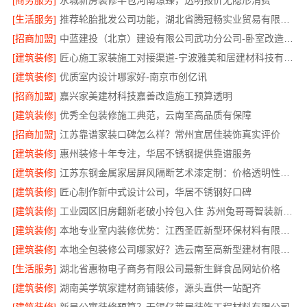
[商务服务]
永城新房装修半包河南璟臻，透明报价无隐形消费
[生活服务]
推荐轮胎批发公司功能，湖北省腾冠畅实业贸易有限公司全链路服务
[招商加盟]
中蓝建投（北京）建设有限公司武功分公司-卧室改造智能家居
[建筑装修]
匠心施工家装施工对接渠道-宁波雅美和居建材科技有限公司
[建筑装修]
优质室内设计哪家好-南京市创亿讯
[招商加盟]
嘉兴家美建材科技嘉善改造施工预算透明
[建筑装修]
优秀全包装修施工典范，云南至高品质有保障
[招商加盟]
江苏靠谱家装口碑怎么样？常州宜居佳装饰真实评价
[建筑装修]
惠州装修十年专注，华居不锈钢提供靠谱服务
[建筑装修]
江苏东钢金属家居屏风隔断艺术漆定制：价格透明性价比优
[建筑装修]
匠心制作新中式设计公司，华居不锈钢好口碑
[建筑装修]
工业园区旧房翻新老破小拎包入住 苏州兔哥哥智装新材料有限公司
[建筑装修]
本地专业室内装修优势：江西圣匠新型环保材料有限公司的定制化服务
[建筑装修]
本地全包装修公司哪家好？选云南至高新型建材有限公司
[生活服务]
湖北省惠物电子商务有限公司最新生鲜食品网站价格
[建筑装修]
湖南美学筑家建材商铺装修，源头直供一站配齐