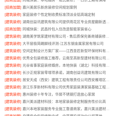
[招商加盟]
同城快装：本地婚房一站式装修，一口价工期有保障
[招商加盟]
嘉兴美居乐新房装修空间规划案例
[建筑装修]
家庭装修个性定制收费标准顶派全铝高端定制
[建筑装修]
湖南创益讯建筑有限公司提供雨花区专业房屋翻新透明化施工
[招商加盟]
同城快装：武昌拎包入住改造智能家装省心
[建筑装修]
湖南美学筑家建材有限公司 - 售后质保完善商铺装修值得信赖
[建筑装修]
大平层极简踢脚线评测-江苏东钢金属家居有限公司
[建筑装修]
空间定制设计方案厂家——江西圣匠新型环保材料有限公司
[建筑装修]
优秀全包装修施工推荐，云南至高新型建材有限公司质量保障
[建筑装修]
光谷省事家庭装修婚房，本地快装（湖北）科技有限公司环保材料环保入住
[建筑装修]
长沙正规家装零增项承诺，湖南创益讯建筑有限公司
[建筑装修]
居安天成（西安）建筑工程有限责任公司西安雁塔区一站式家装设计刚需房售后完善
[建筑装修]
浙江乐享新材料有限公司优秀家庭装潢家装基础工程施工案例
[建筑装修]
惠州装修十年专注，华居不锈钢打造放心家居
[建筑装修]
嘉兴美派建材科技：本地家装装修定制服务性价比高
[建筑装修]
嘉兴本地家装服务专业施工靠谱商家，嘉兴美派建材科技有限公司自有班组