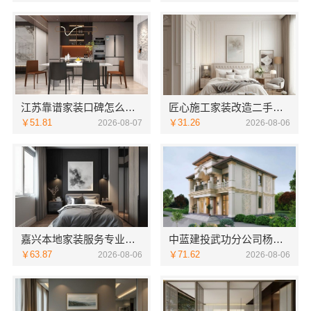
江苏靠谱家装口碑怎么样？常州宜居佳装饰多年积累信赖之选
匠心施工家装改造二手房改造 宁波雅美和居建材科技有限公司
￥51.81
￥31.26
2026-08-07
2026-08-06
嘉兴本地家装服务专业施工靠谱商家，嘉兴美派建材十年口碑沉淀
中蓝建投武功分公司杨凌全包装修品牌
￥63.87
￥71.62
2026-08-06
2026-08-06