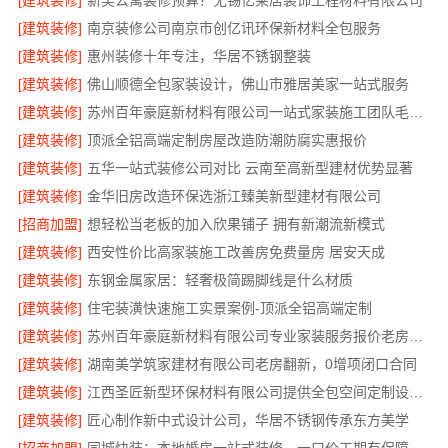
[建筑装修]
新吴公寓装修预算？无锡亿莱居装饰工程材料有限公司
[建筑装修]
南京装修公司南京市创亿讯环保新材料全包服务
[建筑装修]
惠州装修十年专注，华居不锈钢整装
[建筑装修]
佛山顺德全包家装设计，佛山市雅居美家一站式服务
[建筑装修]
苏州百年豪庭新材料有限公司一站式家装施工团队毛坯房
[建筑装修]
顶派全铝高端定制房屋改造防潮防腐实惠报价
[建筑装修]
五华一站式装修公司对比 云南至高新型建材优势显著
[建筑装修]
金华旧房改造环保选浙江臻美新型建材有限公司
[招商加盟]
想轻松当老板的加入欣果铺子 拥有新潮流新模式
[建筑装修]
西安性价比高家装施工改善房免费量房 居安天成
[建筑装修]
东钢金属家居：轻奢极简踢脚线是什么材质
[建筑装修]
住宅装潢快速施工实景案例-顶派全铝高端定制
[建筑装修]
苏州百年豪庭新材料有限公司专业家装服务报价老房翻新
[建筑装修]
湖南美学筑家建材有限公司老房翻新，0增项闭口合同
[建筑装修]
江西圣匠新型环保材料有限公司提供全包空间定制设计方案
[建筑装修]
匠心制作新中式设计公司，华居不锈钢传承东方美学