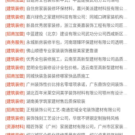
[招商加盟]
自建房全包装修新中式，中蓝建投武功分公司落地
[建筑装修]
自住房家装装修环保材料，嘉兴美派建材科技有限公司绿色建材优选
[建筑装修]
嘉兴绿色之家建材科技有限公司：同城口碑家装机构实惠
[建筑装修]
新昌优秀居家装修，浙江宜美嘉装饰工程有限公司匠心造
[招商加盟]
中蓝建投（北京）建设有限公司武功分公司西咸新区全包装修报价
[商务服务]
永城新房装修半包，河南璟臻环保建材有限公司透明省心
[建筑装修]
佛山顺德专业家装装饰雅居美家更靠谱
[建筑装修]
优秀全包装修施工，云南至高新型建材有限公司品质保证
[建筑装修]
昆明全包装修设计全包价格，选云南至高新型建材有限公司
[招商加盟]
同城快装急装装修哪家快品质施工
[建筑装修]
广州装饰性价比排名零增项承诺，广东鼎饰空间装饰工程有限公司
[建筑装修]
湖北百年米莱空间美学装饰材料有限公司鄂州有设计感装修实景案例
[建筑装修]
湖南美学筑家建材售后质保软装
[招商加盟]
正规装饰公司工艺-南通宏域全宅装饰建材有限公司
[建筑装修]
装饰蚀刻工艺设计公司，华居不锈钢定制独特风格
[资源材料]
精匠饰家（广州）家居建材有限公司，广州市区家装装修多少钱新房