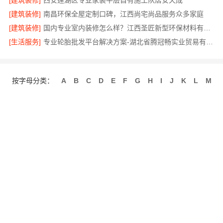
[建筑装修]
西安莲湖区专业家装平层自有施工队居安天成
[建筑装修]
南昌环保全屋定制口碑，江西尚宅尚品服务众多家庭
[建筑装修]
国内专业室内装修怎么样？江西圣匠新型环保材料有限公司有答案
[生活服务]
专业轮胎批发平台解决方案-湖北省腾冠畅实业贸易有限公司
按字母分类：
A
B
C
D
E
F
G
H
I
J
K
L
M
N
O
P
Q
R
S
T
U
V
W
X
Y
Z
关于我们
联系我们
招商服务
使用协议
版权隐私
最近更新
网站地图
发布信息
免费注册
手机网站
客服微信