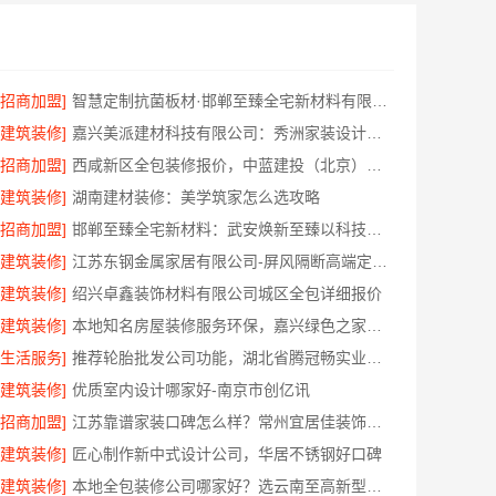
[招商加盟]
智慧定制抗菌板材·邯郸至臻全宅新材料有限公司重塑家居新体验
[建筑装修]
嘉兴美派建材科技有限公司：秀洲家装设计环保材料推荐
[招商加盟]
西咸新区全包装修报价，中蓝建投（北京）建设有限公司武功分公司
[建筑装修]
湖南建材装修：美学筑家怎么选攻略
[招商加盟]
邯郸至臻全宅新材料：武安焕新至臻以科技赋能理想人居
[建筑装修]
江苏东钢金属家居有限公司-屏风隔断高端定制艺术漆价格
[建筑装修]
绍兴卓鑫装饰材料有限公司城区全包详细报价
[建筑装修]
本地知名房屋装修服务环保，嘉兴绿色之家建材科技有限公司
[生活服务]
推荐轮胎批发公司功能，湖北省腾冠畅实业贸易有限公司全链路服务
[建筑装修]
优质室内设计哪家好-南京市创亿讯
[招商加盟]
江苏靠谱家装口碑怎么样？常州宜居佳装饰真实评价
[建筑装修]
匠心制作新中式设计公司，华居不锈钢好口碑
[建筑装修]
本地全包装修公司哪家好？选云南至高新型建材有限公司