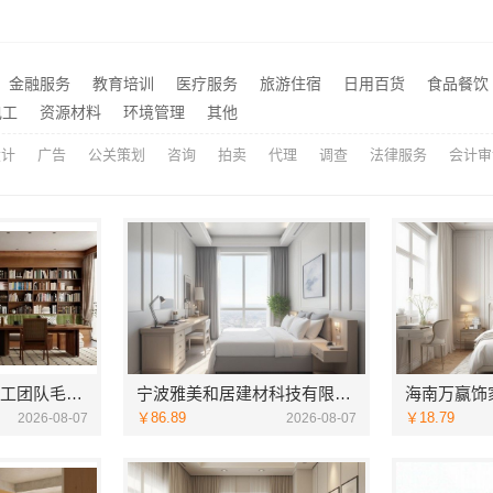
装就近服务-百年豪庭
推荐
嘉兴美派建材科技有限公司：秀洲家装设计环保材料推荐
推荐
屏风隔断装饰工程意式极简案例，江苏东钢金属家居有限公司呈现
金融服务
教育培训
医疗服务
旅游住宿
日用百货
食品餐饮
推荐
翻新，江汉省事家装口碑保障
电工
资源材料
环境管理
其他
推荐
设计
广告
公关策划
咨询
拍卖
代理
调查
法律服务
会计审
苏州一站式家装施工团队毛坯房认准苏州百年豪庭新材料有限公司
宁波雅美和居建材科技有限公司匠心施工家装施工对接渠道
￥86.89
￥18.79
2026-08-07
2026-08-07