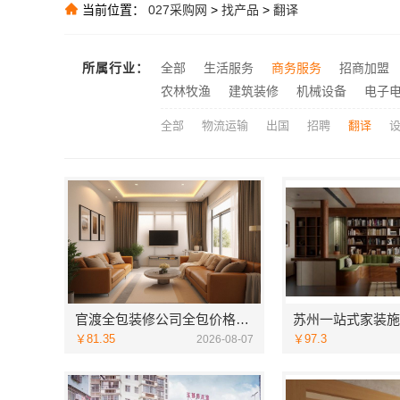
当前位置：
027采购网
>
找产品
>
翻译
苏州相城靠谱家
推荐
推荐
所属行业：
全部
生活服务
商务服务
招商加盟
推荐
农林牧渔
建筑装修
机械设备
本地快装老房
电子
推荐
全部
物流运输
出国
招聘
翻译
官渡全包装修公司全包价格，云南至高新型建材有限公司闭口合同
￥81.35
￥97.3
2026-08-07