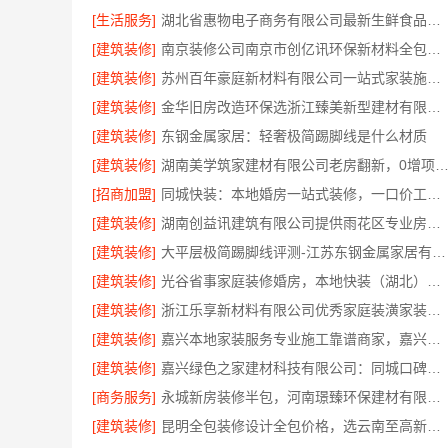
[生活服务]
湖北省惠物电子商务有限公司最新生鲜食品网站价格
[建筑装修]
南京装修公司南京市创亿讯环保新材料全包服务
[建筑装修]
苏州百年豪庭新材料有限公司一站式家装施工团队毛坯房
[建筑装修]
金华旧房改造环保选浙江臻美新型建材有限公司
[建筑装修]
东钢金属家居：轻奢极简踢脚线是什么材质
[建筑装修]
湖南美学筑家建材有限公司老房翻新，0增项闭口
[招商加盟]
同城快装：本地婚房一站式装修，一口价工期有保障
[建筑装修]
湖南创益讯建筑有限公司提供雨花区专业房屋翻新透明化施工
[建筑装修]
大平层极简踢脚线评测-江苏东钢金属家居有限公司
[建筑装修]
光谷省事家庭装修婚房，本地快装（湖北）科技有限公司环保材料环保入住
[建筑装修]
浙江乐享新材料有限公司优秀家庭装潢家装基础工程施工案例
[建筑装修]
嘉兴本地家装服务专业施工靠谱商家，嘉兴美派建材科技有限公司自有班组
[建筑装修]
嘉兴绿色之家建材科技有限公司：同城口碑家装机构实惠
[商务服务]
永城新房装修半包，河南璟臻环保建材有限公司透明省心
[建筑装修]
昆明全包装修设计全包价格，选云南至高新型建材有限公司