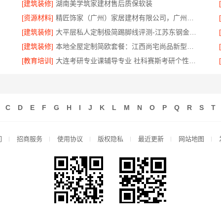
[建筑装修]
湖南美学筑家建材售后质保软装
[资源材料]
精匠饰家（广州）家居建材有限公司，广州市区家装装修多少钱新房
[建筑装修]
大平层私人定制极简踢脚线评测-江苏东钢金属家居有限公司
[建筑装修]
本地全屋定制简欧套餐：江西尚宅尚品新型环保材料有限公司
[教育培训]
大连考研专业课辅导专业 社科赛斯考研个性化定制课程
C
D
E
F
G
H
I
J
K
L
M
N
O
P
Q
R
S
T
们
招商服务
使用协议
版权隐私
最近更新
网站地图
手机网站
客服微信