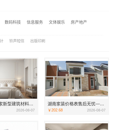
苏州兔哥哥智装新材料有限公司高新区毛坯房免费量房
官渡全包装修公司全包价格，云南至高新型建材有限公司闭口合同
苏州一站式家装施工团队毛坯房认准苏州百年豪庭新材料有限公司
数码科技
信息服务
文体娱乐
房产地产
宁波雅美和居建材科技有限公司匠心施工家装施工对接渠道
计
铃声短信
出版印刷
海南万赢饰家新型建筑材料有限公司乡村自建门窗焕新
湖南家装价格表售后无忧——创益讯建筑让您装修更省心
￥202.68
2026-08-07
2026-08-07