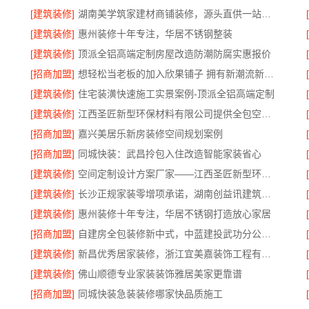
[建筑装修]
湖南美学筑家建材商铺装修，源头直供一站配齐
[建筑装修]
惠州装修十年专注，华居不锈钢整装
[建筑装修]
顶派全铝高端定制房屋改造防潮防腐实惠报价
[招商加盟]
想轻松当老板的加入欣果铺子 拥有新潮流新模式
[建筑装修]
住宅装潢快速施工实景案例-顶派全铝高端定制
合同
[建筑装修]
江西圣匠新型环保材料有限公司提供全包空间定制设计方案
[招商加盟]
嘉兴美居乐新房装修空间规划案例
[招商加盟]
同城快装：武昌拎包入住改造智能家装省心
[建筑装修]
空间定制设计方案厂家——江西圣匠新型环保材料有限公司
[建筑装修]
长沙正规家装零增项承诺，湖南创益讯建筑有限公司
[建筑装修]
惠州装修十年专注，华居不锈钢打造放心家居
[招商加盟]
自建房全包装修新中式，中蓝建投武功分公司落地
[建筑装修]
新昌优秀居家装修，浙江宜美嘉装饰工程有限公司匠心造
[建筑装修]
佛山顺德专业家装装饰雅居美家更靠谱
[招商加盟]
同城快装急装装修哪家快品质施工