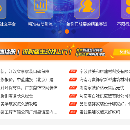
西咸新区全包装修报价，中蓝建投（北京）建设有限公司武功分公司
推荐
设计环保材料，广东鼎饰空间装饰
推荐
硬折扣零食长久经营
推荐
：美学筑家怎么选攻略
推荐
广东鼎饰空间装饰工程有限公司广州靠谱室内设计服务
蜜饯果脯吃起来好吃吗
推荐
售后质保完善湖南美学筑家公司软装配套，2小时响应更安心
南宁膨化食品味道美味吗
推荐
智慧定制抗菌板材·邯郸至臻全宅新材料有限公司重塑家居新体验
推荐
苏州百年豪庭新材料有限公司，相城一站式家装设计多少钱拎包入住
湖南美宅建材局部改造，闭
推荐