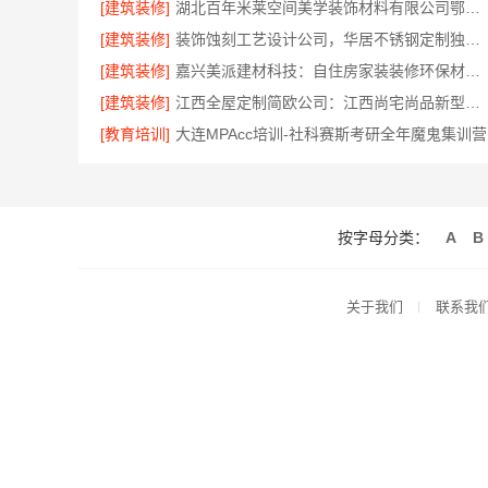
[建筑装修]
湖北百年米莱空间美学装饰材料有限公司鄂州有设计感装修实景案例
[建筑装修]
装饰蚀刻工艺设计公司，华居不锈钢定制独特风格
[建筑装修]
嘉兴美派建材科技：自住房家装装修环保材料优选商
[建筑装修]
江西全屋定制简欧公司：江西尚宅尚品新型环保材料有限公司
[教育培训]
大连MPAcc培训-社科赛斯考研全年魔鬼集训营
按字母分类：
A
B
关于我们
联系我