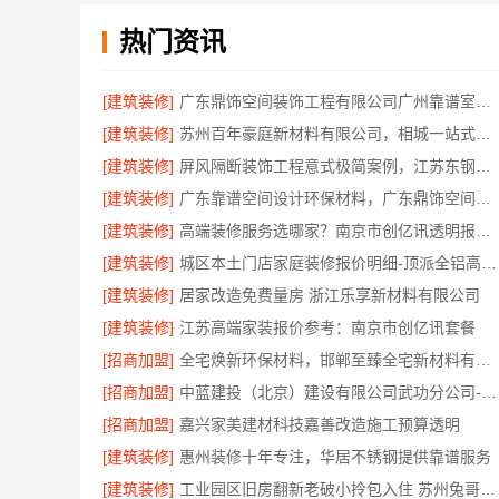
热门资讯
[建筑装修]
广东鼎饰空间装饰工程有限公司广州靠谱室内设计服务
[建筑装修]
苏州百年豪庭新材料有限公司，相城一站式家装设计多少钱拎包入住
[建筑装修]
屏风隔断装饰工程意式极简案例，江苏东钢金属家居有限公司呈现
[建筑装修]
广东靠谱空间设计环保材料，广东鼎饰空间装饰
[建筑装修]
高端装修服务选哪家？南京市创亿讯透明报价更安心
[建筑装修]
城区本土门店家庭装修报价明细-顶派全铝高端定制
[建筑装修]
居家改造免费量房 浙江乐享新材料有限公司
[建筑装修]
江苏高端家装报价参考：南京市创亿讯套餐
[招商加盟]
全宅焕新环保材料，邯郸至臻全宅新材料有限公司引领绿色装修
[招商加盟]
中蓝建投（北京）建设有限公司武功分公司-卧室改造智能家居
[招商加盟]
嘉兴家美建材科技嘉善改造施工预算透明
[建筑装修]
惠州装修十年专注，华居不锈钢提供靠谱服务
[建筑装修]
工业园区旧房翻新老破小拎包入住 苏州兔哥哥智装新材料有限公司