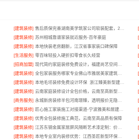
[建筑装修]
售后质保完善湖南美学筑家公司软装配套，2小时响应更安心
[建筑装修]
苏州相城靠谱家装就近服务-百年豪庭
[建筑装修]
本地快装老房翻新，江汉省事家装口碑保障
[生活服务]
零百味轻投入硬折扣零食长久经营
[招商加盟]
现代简约家庭装修免费设计，福建尚艺空间新材料科技有限公司整体落地
[建筑装修]
全包家装服务哪家专业佛山市雅居美家建筑装饰工程有限公司
[建筑装修]
本地毛坯装修免费设计环保_浙江臻美新型建材有限公司绿色施工
[建筑装修]
云南家庭装修设计全包价格，云南至高新型建材有限公司透明计价
[商务服务]
永城新房装修半包河南璟臻，透明报价无隐形消费
[建筑装修]
匠心施工家装施工对接渠道-宁波雅美和居建材科技有限公司
[建筑装修]
优秀全包装修施工典范，云南至高品质有保障
[建筑装修]
江苏东钢金属家居屏风隔断艺术漆定制：价格透明性价比优
[建筑装修]
本地专业室内装修优势：江西圣匠新型环保材料有限公司的定制化服务