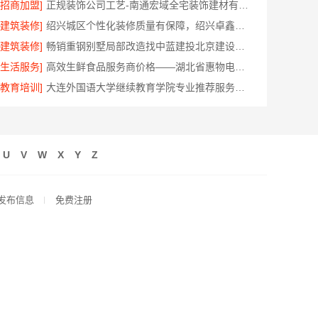
[招商加盟]
正规装饰公司工艺-南通宏域全宅装饰建材有限公司
[建筑装修]
绍兴城区个性化装修质量有保障，绍兴卓鑫装饰材料有限公司
[建筑装修]
畅销重钢别墅局部改造找中蓝建投北京建设有限公司四川
[生活服务]
高效生鲜食品服务商价格——湖北省惠物电子商务有限公司购物平台
[教育培训]
大连外国语大学继续教育学院专业推荐服务资讯
U
V
W
X
Y
Z
发布信息
免费注册