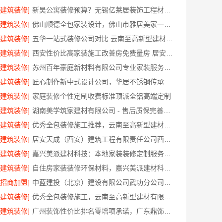
[建筑装修]
新吴公寓装修预算？无锡亿莱居装饰工程材料有限公司
[建筑装修]
佛山顺德全包家装设计，佛山市雅居美家一站式服务
[建筑装修]
五华一站式装修公司对比 云南至高新型建材优势显著
[建筑装修]
西安性价比高家装施工改善房免费量房 居安天成
[建筑装修]
苏州百年豪庭新材料有限公司专业家装服务报价老房翻新
[建筑装修]
匠心制作新中式设计公司，华居不锈钢传承东方美学
[建筑装修]
家庭装修个性定制收费标准顶派全铝高端定制
[建筑装修]
湖南美学筑家建材有限公司 - 售后质保完善商铺装修值得信赖
[建筑装修]
优秀全包装修施工推荐，云南至高新型建材有限公司质量保障
[建筑装修]
居安天成（西安）建筑工程有限责任公司西安雁塔区一站式家装设计刚需房售后完善
[建筑装修]
嘉兴美派建材科技：本地家装装修定制服务性价比高
[建筑装修]
自住房家装装修环保材料，嘉兴美派建材科技有限公司绿色建材优选
[招商加盟]
中蓝建投（北京）建设有限公司武功分公司西咸新区全包装修报价
[建筑装修]
优秀全包装修施工，云南至高新型建材有限公司品质保证
[建筑装修]
广州装饰性价比排名零增项承诺，广东鼎饰空间装饰工程有限公司