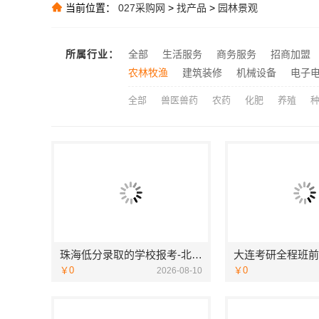
当前位置：
027采购网
>
找产品
>
园林景观
推荐
推荐
推荐
所属行业：
全部
生活服务
商务服务
招商加盟
楼梯间匠心制
推荐
农林牧渔
建筑装修
机械设备
电子
全部
兽医兽药
农药
化肥
养殖
珠海低分录取的学校报考-北京理工大学珠海学院继教院
￥0
￥0
2026-08-10