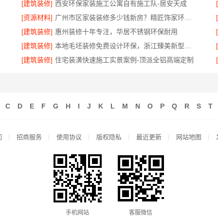
[建筑装修]
西安环保家装施工公寓自有施工队-居安天成
[资源材料]
广州市区家装装修多少钱新房？精匠饰家环保整装方案
[建筑装修]
惠州装修十年专注，华居不锈钢环保耐用
[建筑装修]
本地毛坯装修免费设计环保，浙江臻美新型建材有限公司绿色家装
[建筑装修]
住宅装潢快速施工实景案例-顶派全铝高端定制
C
D
E
F
G
H
I
J
K
L
M
N
O
P
Q
R
S
T
们
招商服务
使用协议
版权隐私
最近更新
网站地图
手机网站
客服微信