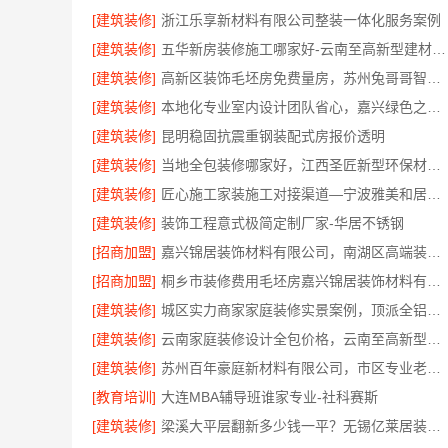
[建筑装修]
浙江乐享新材料有限公司整装一体化服务案例
[建筑装修]
五华新房装修施工哪家好-云南至高新型建材有限公司
[建筑装修]
高新区装饰毛坯房免费量房，苏州兔哥哥智装新材料有限公司贴心前期服务
[建筑装修]
本地化专业室内设计团队省心，嘉兴绿色之家建材科技有限公司
[建筑装修]
昆明稳固抗震重钢装配式房报价透明
[建筑装修]
当地全包装修哪家好，江西圣匠新型环保材料有限公司
[建筑装修]
匠心施工家装施工对接渠道—宁波雅美和居建材科技有限公司
[建筑装修]
装饰工程意式极简定制厂家-华居不锈钢
[招商加盟]
嘉兴锦居装饰材料有限公司，南湖区高端装饰真实评测
[招商加盟]
桐乡市装修费用毛坯房嘉兴锦居装饰材料有限公司闭口合同透明报价
[建筑装修]
城区实力商家家庭装修实景案例，顶派全铝高端定制
[建筑装修]
云南家庭装修设计全包价格，云南至高新型建材有限公司
[建筑装修]
苏州百年豪庭新材料有限公司，市区专业老房翻新报价
[教育培训]
大连MBA辅导班谁家专业-社科赛斯
[建筑装修]
梁溪大平层翻新多少钱一平？无锡亿莱居装饰工程材料有限公司