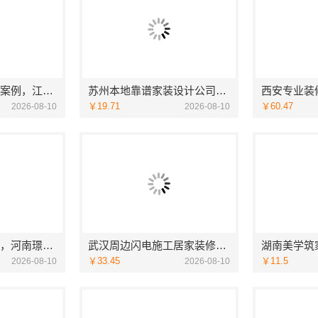
意式极简屏风隔断案例，江苏东钢金属家居有限公司
苏州本地靠谱家装设计公司拎包入住百年豪庭
￥19.71
￥60.47
2026-08-10
2026-08-10
永城新房装修半包，河南璟臻环保建材有限公司省心选择
武汉周边闪电施工居家装修一楼带院——本地快装（湖北）科技有限公司
湖南美学筑
￥33.45
￥11.5
2026-08-10
2026-08-10