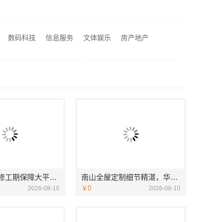
本地专业家装公司高端 | 嘉兴绿色之家建材科技有限公司
本地全屋装修工期保障大平层首选浙江臻美新型建材有限公司
居不锈钢品质之选
数码科技
信息服务
文体娱乐
房产地产
江西尚宅尚品新型环保材料有限公司专注江西家装奶油风设计
本地全屋装修工期保障大平层首选浙江臻美新型建材有限公司
南山全屋定制细节精湛，华居不锈钢品质之选
￥0
2026-08-10
2026-08-10