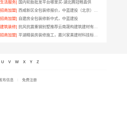
[生活服务]
国内轮胎批发平台哪里买-湖北腾冠畅直供
[招商加盟]
西咸新区全包装修报价，中蓝建投（北京）建设有限公司武功分公司透明
[招商加盟]
自建房全包装修新中式，中蓝建投
[建筑装修]
抗风抗震重钢别墅推荐云南晟构建筑建材有限公司
[招商加盟]
平湖精装房装修施工，嘉兴家美建材科技标准工艺
U
V
W
X
Y
Z
发布信息
免费注册