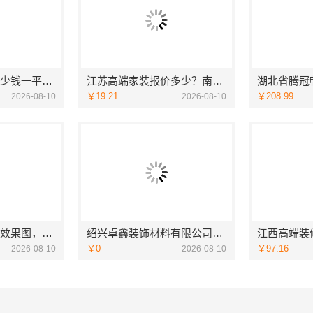
梁溪大平层翻新多少钱一平无锡亿莱居装饰工程材料有限公司报价
江苏高端家装报价多少？南京市创亿讯透明实在
￥19.21
￥208.99
2026-08-10
2026-08-10
武进专业家庭装修效果图，常州宜居佳装饰量身定制
绍兴卓鑫装饰材料有限公司柯桥区自有施工队专业靠谱
￥0
￥97.16
2026-08-10
2026-08-10