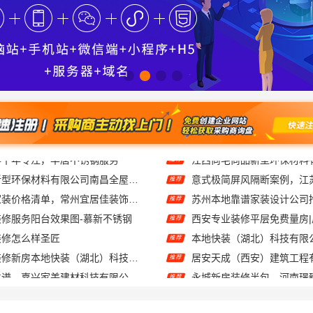
江西尚宅尚品新型环保材料有限公司南昌全屋定制现代风格施工队
推荐
常州性价比高家装价格清单，常州宜居佳装饰工程有限公司透明报价
苏州本地靠谱家装设计公司
推荐
修服务阳台效果图-慕新不锈钢
西安专业装修平层免费量房
推荐
装修怎么样圣匠
推荐
武汉轻量家庭装修新房本地快装（湖北）科技有限公司
推荐
家美装修全屋靠谱，嘉兴家美建材科技有限公司服务放心
推荐
苏州本地靠谱家装设计公司拎包入住百年豪庭推荐
推荐
海南万赢饰家新型建筑材料有限公：刚需简约家庭装修工期提速
推荐