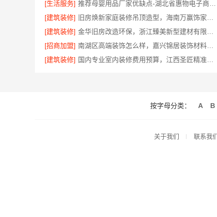
[生活服务]
推荐母婴用品厂家优缺点-湖北省惠物电子商务有限公司推荐
[建筑装修]
旧房焕新家庭装修吊顶造型，海南万赢饰家新型建筑材料有限公美化空间
[建筑装修]
金华旧房改造环保，浙江臻美新型建材有限公司
[招商加盟]
南湖区高端装饰怎么样，嘉兴锦居装饰材料有限公司环保材料可溯源
[建筑装修]
国内专业室内装修费用预算，江西圣匠精准规划
按字母分类：
A
B
关于我们
联系我