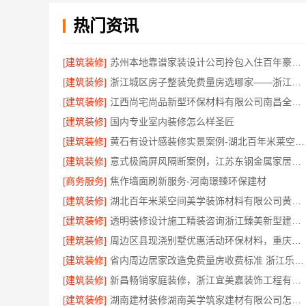
热门资讯
[建筑装修]
苏州本地靠谱家装设计公司拎包入住百年豪庭推荐
[建筑装修]
浙江城区房子整装免费量房选哪家——浙江乐享新材料有限公司
[建筑装修]
江西尚宅尚品新型环保材料有限公司南昌全屋定制现代风格施工队
[建筑装修]
国内专业室内装修怎么样圣匠
[建筑装修]
黄石有设计感装修实景案例-湖北百年米莱空间美学装饰材料有限公司
[建筑装修]
意式极简屏风隔断案例，江苏东钢金属家居有限公司
[商务服务]
焦作墙面刷新服务-河南璟臻环保建材
[建筑装修]
湖北百年米莱空间美学装饰材料有限公司黄石有设计感装修实景案例
[建筑装修]
透明装修设计施工精装咨询浙江臻美新型建材有限公司
[建筑装修]
周边区县现浇别墅优惠活动环保材料，重庆御墅建筑材料有限公司
[建筑装修]
省内周边居家改造免费量房收费标准 浙江乐享新材料有限公司
[建筑装修]
新昌畅销家庭装修，浙江宜美嘉装饰工程有限公司品质保证
[建筑装修]
湖南建材装修湖南美学筑家建材有限公司怎么选