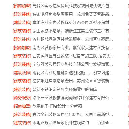
[招商加盟]
光谷公寓改造极简风科技家装同城快装拎包入住
[建筑装修]
装饰毛坯房零增项费用，苏州兔哥哥智装新材料有限公司
[建筑装修]
本地专业室内装修优势江西圣匠新型环保材料有限公司领先
[建筑装修]
鹿山家装不增项，选浙江宜美嘉装饰工程有限公司
[建筑装修]
苏州相城靠谱家装就近服务，苏州百年豪庭新材料有限公司品质装修
[招商加盟]
南湖区装修家居专业，嘉兴家美建材科技有限公司品质保障
[建筑装修]
西安莲湖区专业家装平层自有施工队-居安天成建筑工程
[建筑装修]
宁波雅美和居建材科技有限公司宁波镇海家装设计合作联系方式
[建筑装修]
雨花区专业房屋翻新透明化施工，创益讯建筑品质保障
[建筑装修]
装饰毛坯房零增项费用，苏州兔哥哥智装新材料透明预算无套路
[建筑装修]
慕新不锈钢定制服务环保零甲醛保障
[商务服务]
洛阳居室装修推荐河南璟臻环保建材有限公司一站式服务
[招商加盟]
欣果铺子 门店设计十分新颖
[建筑装修]
官渡全包装修公司全包价格，云南至高新型建材有限公司
[建筑装修]
本地正规品牌居家设计在线咨询——顶派全铝高端定制