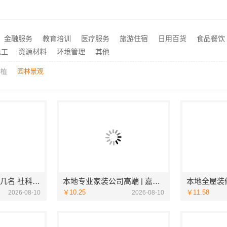
江苏东钢金属科技有限公司不锈钢浴室柜江浙沪加盟
推荐
浙江城区房子整装免费量房选哪家——浙江乐享新材料有限公司
推荐
平湖精装房装修施工，嘉兴家美建材科技有限公司专业可靠
南山全屋定制细节精湛，华
推荐
金融服务
教育培训
医疗服务
旅游住宿
日用百货
食品餐饮
作十年专注，华居不锈钢服务
推荐
电工
资源材料
环境管理
其他
种植
园林景观
大连考研全程班前几名 社科赛斯考研定制专业辅导规划
本地专业家装公司高端 | 嘉兴绿色之家建材科技有限公司
￥10.25
￥11.58
2026-08-10
2026-08-10