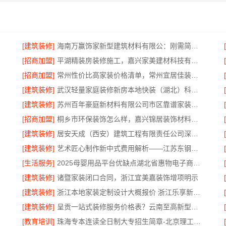
[建筑装修]
海南万赢饰家新型建筑材料有限公：刚需简约家庭装修工期提速
[招商加盟]
平湖精装房装修施工，嘉兴家美建材科技有限公司专业可靠
[招商加盟]
常州性价比高家装价格清单，常州宜居佳装饰工程有限公司透明报价
[建筑装修]
武汉轻量家庭装修新房本地快装（湖北）科技有限公司
[建筑装修]
苏州百年豪庭新材料有限公司市区靠谱家装装修多少钱拎包入住
[招商加盟]
桐乡市环保装饰怎么样，嘉兴锦居装饰材料有限公司材料环保达标
[建筑装修]
居安天成（西安）建筑工程有限责任公司深耕西安雁塔区一站式家装设计刚需房售后完善
[建筑装修]
艺术匠心制作新中式费用解析——江苏东钢金属家居有限公司
[生活服务]
2025母婴用品平台优缺点湖北省惠物电子商务有限公司
[建筑装修]
诸暨家装闭口合同，浙江宜美嘉装饰增项明示
[建筑装修]
浙江本地家装定制设计大概报价 浙江乐享新材料有限公司
[建筑装修]
呈贡一站式装修服务价格表？云南至高新型建材有限公司
[教育培训]
珠海专本连读全日制大专招生简章-北京理工大学珠海学院继续教育学院