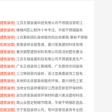
[建筑装修]
江苏东钢金属科技有限公司不锈钢浴室柜江浙沪加盟
[建筑装修]
楼梯间匠心制作十年专注，华居不锈钢服务
[建筑装修]
江苏慕新团队装修服务阳台效果图-慕新不锈钢
[招商加盟]
家美装修全屋靠谱，嘉兴家美建材科技有限公司服务放心
[建筑装修]
重庆御墅建筑材料有限公司现浇别墅优惠活动环保材料
[建筑装修]
江苏东钢金属科技有限公司不锈钢家具生产基地好不好
[建筑装修]
广东正规装饰工期保障，广东鼎饰空间装饰
[建筑装修]
三江畅销室内装修，浙江宜美嘉装饰工程有限公司值得信赖
[建筑装修]
本地知名房屋装修服务环保，嘉兴绿色之家建材科技有限公司守护家庭健康
[建筑装修]
当地全包装修哪家好江西圣匠新型环保材料有限公司
[建筑装修]
自住房家装装修环保材料嘉兴美派建材科技有限公司
[建筑装修]
南山全屋定制细节精湛，华居不锈钢匠造品质空间
[招商加盟]
天宁家庭装修公司，常州宜居佳装饰专业团队服务