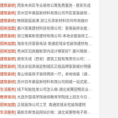
[建筑装修]
西安未央区专业装修公寓免费量房 - 居安天成
[建筑装修]
苏州百年豪庭新材料有限公司市区家装装修报价
[建筑装修]
畅销家庭装潢 浙江乐享新材料空间布局报价
[招商加盟]
嘉兴家美建材科技有限公司：家美装修全屋靠谱吗
[建筑装修]
浙江臻美新型建材有限公司-本地全屋装修工期保障大平层
[招商加盟]
海安毛坯家装电话 南通宏域全宅装饰建材有限公司
[招商加盟]
秀洲区旧房翻新室内设计哪家好？嘉兴锦居装饰材料有限公司靠谱
[建筑装修]
居安天成（西安）建筑工程有限责任公司：莲湖区专业家装平层
[建筑装修]
顶派全铝高端定制城区正规品牌家装报价明细
[建筑装修]
青山快装房子装修两房一厅，本地快装（湖北）科技有限公司模块化高效施工
[建筑装修]
苏州百年豪庭新材料有限公司相城一站式家装设计价
[生活服务]
线下轮胎批发公司怎么做-湖北省腾冠畅实业贸易有限公司诚信合作
[教育培训]
大连外国语学院继续教育学院线上招生今日信息
[招商加盟]
正规装饰公司工艺_南通宏域全宅装饰建材
[生活服务]
最新生鲜食品网站价格：湖北省惠物电子商务有限公司