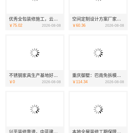
优秀全包装修施工，云南至高新型建材有限公司标准化团队全程管控
空间定制设计方案厂家江西圣匠新型环保材料有限公司
￥75.02
￥60.36
2026-08-08
2026-08-08
不锈钢家具生产基地好不好？东钢科技兴化基地探厂
重庆御墅：巴南免拆模板预算
￥0
￥114.34
2026-08-08
2026-08-08
兴平装修靠谱，中蓝建投（北京）建设有限公司武功分公司口碑佳
本地全屋装修工期保障大平层服务浙江臻美新型建材有限公司