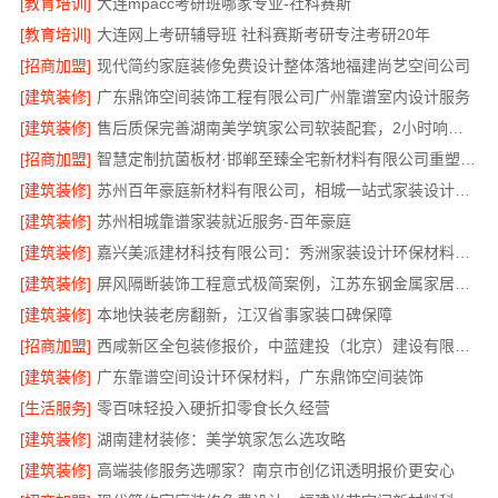
[教育培训]
大连mpacc考研班哪家专业-社科赛斯
[教育培训]
大连网上考研辅导班 社科赛斯考研专注考研20年
[招商加盟]
现代简约家庭装修免费设计整体落地福建尚艺空间公司
[建筑装修]
广东鼎饰空间装饰工程有限公司广州靠谱室内设计服务
[建筑装修]
售后质保完善湖南美学筑家公司软装配套，2小时响应更安心
[招商加盟]
智慧定制抗菌板材·邯郸至臻全宅新材料有限公司重塑家居新体验
[建筑装修]
苏州百年豪庭新材料有限公司，相城一站式家装设计多少钱拎包入住
[建筑装修]
苏州相城靠谱家装就近服务-百年豪庭
[建筑装修]
嘉兴美派建材科技有限公司：秀洲家装设计环保材料推荐
[建筑装修]
屏风隔断装饰工程意式极简案例，江苏东钢金属家居有限公司呈现
[建筑装修]
本地快装老房翻新，江汉省事家装口碑保障
[招商加盟]
西咸新区全包装修报价，中蓝建投（北京）建设有限公司武功分公司
[建筑装修]
广东靠谱空间设计环保材料，广东鼎饰空间装饰
[生活服务]
零百味轻投入硬折扣零食长久经营
[建筑装修]
湖南建材装修：美学筑家怎么选攻略
[建筑装修]
高端装修服务选哪家？南京市创亿讯透明报价更安心