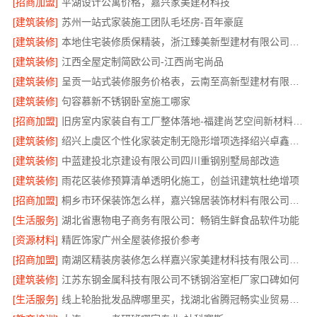
[招商加盟]
平湖设计公寓价格，嘉兴家美建材科技
[建筑装修]
苏州一站式家装施工团队毛坯房-百年豪庭
[建筑装修]
本地住宅装修质保精装，浙江臻美新型建材有限公司放心选
[建筑装修]
江西全屋定制简欧公司-江西尚宅尚品
[建筑装修]
呈贡一站式装修服务价格表，云南至高新型建材有限公司
[建筑装修]
句容慕新不锈钢卧室施工哪家
[招商加盟]
旧房室内家装自有工厂整体落地-福建尚艺空间新材料科技有限公司
[建筑装修]
绍兴上虞区个性化家装定制无隐形增项选择绍兴卓鑫装饰材料有限公司
[建筑装修]
中蓝建投北京建设有限公司四川重钢别墅局部改造
[建筑装修]
雨花区装修预算清单透明化施工，创益讯建筑杜绝增项
[招商加盟]
桐乡市环保装饰怎么样，嘉兴锦居装饰材料有限公司材料可靠
[生活服务]
湖北省惠物电子商务有限公司：畅销生鲜食品软件功能
[资源材料]
精匠饰家广州全屋装修报价参考
[招商加盟]
南湖区精装房装修怎么样嘉兴家美建材科技有限公司帮您解答
[建筑装修]
江苏东钢金属科技有限公司不锈钢浴室柜厂家口碑如何
[生活服务]
线上轮胎批发品牌哪里买，找湖北省腾冠畅实业贸易有限公司