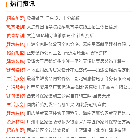
热门资讯
[招商加盟]
欣果铺子 门店设计十分新颖
[教育培训]
大连外国语学院继续教育学院线上招生今日信息
[教育培训]
大连MBA辅导班谁家专业-社科赛斯
[建筑装修]
官渡全包装修公司全包价格，云南至高新型建材有限公司
[招商加盟]
正规装饰公司工艺_南通宏域全宅装饰建材
[建筑装修]
梁溪大平层翻新多少钱一平？无锡亿莱居装饰工程材料有限公司
[建筑装修]
本地正规品牌居家设计在线咨询——顶派全铝高端定制
[生活服务]
最新生鲜食品网站价格：湖北省惠物电子商务有限公司
[生活服务]
推荐母婴用品厂家优缺点-湖北省惠物电子商务有限公司推荐
[建筑装修]
西安环保家装施工公寓自有施工队-居安天成
[生活服务]
国内轮胎批发平台哪里买-湖北腾冠畅直供
[建筑装修]
旧房焕新家庭装修吊顶造型，海南万赢饰家新型建筑材料有限公美化空间
[资源材料]
广州市区家装装修多少钱新房？精匠饰家环保整装方案
[招商加盟]
西咸新区全包装修报价，中蓝建投（北京）建设有限公司武功分公司透明