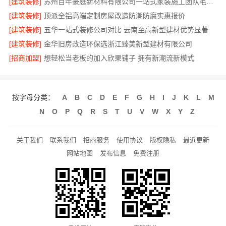
[建筑装修]
苏州百年豪庭新材料有限公司一站式家装施工团队毛坯房
[建筑装修]
顶派全铝高端定制房屋改造防潮防腐实惠报价
[建筑装修]
五华一站式装修公司对比 云南至高新型建材优势显著
[建筑装修]
金华旧房改造环保选浙江臻美新型建材有限公司
[招商加盟]
想轻松当老板的加入欣果铺子 拥有新潮流新模式
按字母分类：
A
B
C
D
E
F
G
H
I
J
K
L
M
N
O
P
Q
R
S
T
U
V
W
X
Y
Z
关于我们
联系我们
招商服务
使用协议
版权隐私
最近更新
网站地图
发布信息
免费注册