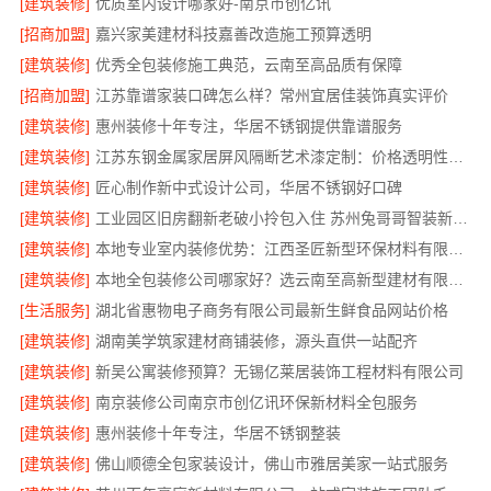
[建筑装修]
优质室内设计哪家好-南京市创亿讯
[招商加盟]
嘉兴家美建材科技嘉善改造施工预算透明
[建筑装修]
优秀全包装修施工典范，云南至高品质有保障
[招商加盟]
江苏靠谱家装口碑怎么样？常州宜居佳装饰真实评价
[建筑装修]
惠州装修十年专注，华居不锈钢提供靠谱服务
[建筑装修]
江苏东钢金属家居屏风隔断艺术漆定制：价格透明性价比优
[建筑装修]
匠心制作新中式设计公司，华居不锈钢好口碑
[建筑装修]
工业园区旧房翻新老破小拎包入住 苏州兔哥哥智装新材料有限公司
[建筑装修]
本地专业室内装修优势：江西圣匠新型环保材料有限公司的定制化服务
[建筑装修]
本地全包装修公司哪家好？选云南至高新型建材有限公司
[生活服务]
湖北省惠物电子商务有限公司最新生鲜食品网站价格
[建筑装修]
湖南美学筑家建材商铺装修，源头直供一站配齐
[建筑装修]
新吴公寓装修预算？无锡亿莱居装饰工程材料有限公司
[建筑装修]
南京装修公司南京市创亿讯环保新材料全包服务
[建筑装修]
惠州装修十年专注，华居不锈钢整装
[建筑装修]
佛山顺德全包家装设计，佛山市雅居美家一站式服务