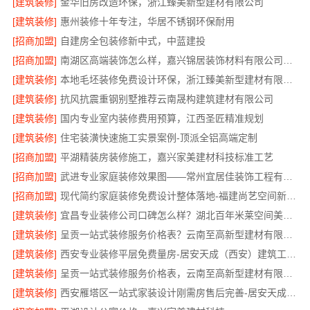
[建筑装修]
金华旧房改造环保，浙江臻美新型建材有限公司
[建筑装修]
惠州装修十年专注，华居不锈钢环保耐用
[招商加盟]
自建房全包装修新中式，中蓝建投
[招商加盟]
南湖区高端装饰怎么样，嘉兴锦居装饰材料有限公司环保材料可溯源
[建筑装修]
本地毛坯装修免费设计环保，浙江臻美新型建材有限公司绿色家装
[建筑装修]
抗风抗震重钢别墅推荐云南晟构建筑建材有限公司
[建筑装修]
国内专业室内装修费用预算，江西圣匠精准规划
[建筑装修]
住宅装潢快速施工实景案例-顶派全铝高端定制
[招商加盟]
平湖精装房装修施工，嘉兴家美建材科技标准工艺
[招商加盟]
武进专业家庭装修效果图——常州宜居佳装饰工程有限公司
[招商加盟]
现代简约家庭装修免费设计整体落地-福建尚艺空间新材料
[建筑装修]
宜昌专业装修公司口碑怎么样？湖北百年米莱空间美学装饰材料有限公司
[建筑装修]
呈贡一站式装修服务价格表？云南至高新型建材有限公司
[建筑装修]
西安专业装修平层免费量房-居安天成（西安）建筑工程有限责任公司
[建筑装修]
呈贡一站式装修服务价格表，云南至高新型建材有限公司
[建筑装修]
西安雁塔区一站式家装设计刚需房售后完善-居安天成（西安）建筑工程有限责任公司