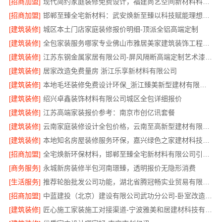
[招商加盟]
现代简约家庭装修免费设计，福建尚艺空间新材料科技有限公司整体落地
[招商加盟]
邯郸至臻全宅新材料：武安焕新至臻以科技赋能理想人居
[建筑装修]
城区本土门店家庭装修报价明细-顶派全铝高端定制
[建筑装修]
全包家装服务哪家专业佛山市雅居美家建筑装饰工程有限公司
[建筑装修]
江苏东钢金属家居有限公司-屏风隔断高端定制艺术漆价格
[建筑装修]
居家改造免费量房 浙江乐享新材料有限公司
[建筑装修]
本地毛坯装修免费设计环保_浙江臻美新型建材有限公司绿色施工
[建筑装修]
绍兴卓鑫装饰材料有限公司城区全包详细报价
[建筑装修]
江苏高端家装报价参考：南京市创亿讯套餐
[建筑装修]
云南家庭装修设计全包价格，云南至高新型建材有限公司透明计价
[建筑装修]
本地知名房屋装修服务环保，嘉兴绿色之家建材科技有限公司
[招商加盟]
全宅焕新环保材料，邯郸至臻全宅新材料有限公司引领绿色装修
[商务服务]
永城新房装修半包河南璟臻，透明报价无隐形消费
[生活服务]
推荐轮胎批发公司功能，湖北省腾冠畅实业贸易有限公司全链路服务
[招商加盟]
中蓝建投（北京）建设有限公司武功分公司-卧室改造智能家居
[建筑装修]
匠心施工家装施工对接渠道-宁波雅美和居建材科技有限公司