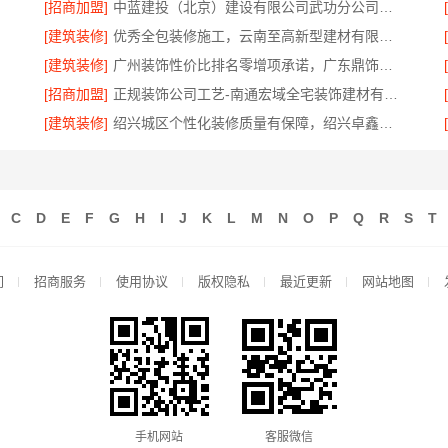
[招商加盟]
中蓝建投（北京）建设有限公司武功分公司西咸新区全包装修报价
[建筑装修]
优秀全包装修施工，云南至高新型建材有限公司品质保证
[建筑装修]
广州装饰性价比排名零增项承诺，广东鼎饰空间装饰工程有限公司
[招商加盟]
正规装饰公司工艺-南通宏域全宅装饰建材有限公司
[建筑装修]
绍兴城区个性化装修质量有保障，绍兴卓鑫装饰材料有限公司
C
D
E
F
G
H
I
J
K
L
M
N
O
P
Q
R
S
T
们
招商服务
使用协议
版权隐私
最近更新
网站地图
手机网站
客服微信