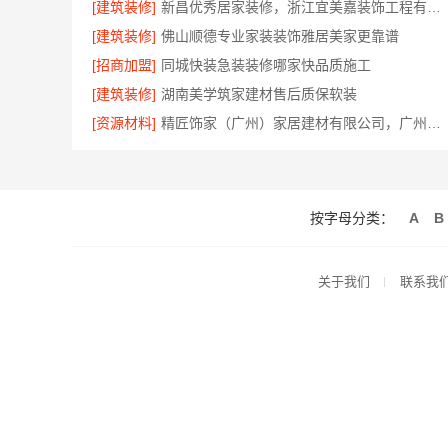
[建筑装修]
新昌优秀居家装修，浙江宜美嘉装饰工程有限公司匠心造
[建筑装修]
佛山顺德专业家装装饰雅居美家更靠谱
[招商加盟]
同城快装急装装修哪家快品质施工
[建筑装修]
湖南美学筑家建材售后质保软装
[资源材料]
精匠饰家（广州）家居建材有限公司，广州市区家装装修多少钱新房
按字母分类：
A
B
关于我们
联系我