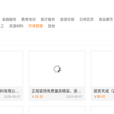
南湖区精装房装修怎么样嘉兴家美建材科技有限公司帮您解答
推荐
江苏东钢金属科技有限公司不锈钢浴室柜厂家口碑如何
推荐
线上轮胎批发品牌哪里买，找湖北省腾冠畅实业贸易有限公司
推荐
金融服务
教育培训
医疗服务
旅游住宿
日用百货
食品餐饮
考研班哪家专业-社科赛斯
推荐
电工
资源材料
环境管理
其他
苏州百年豪庭新材料有限公司-靠谱团队拎包入住家装
正规装饰免费量房精装，浙江臻美新型建材有限公司贴心服务
￥18.16
￥88.42
2026-08-07
2026-08-07