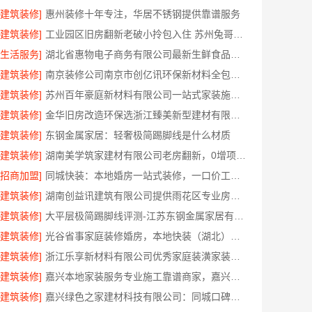
[建筑装修]
惠州装修十年专注，华居不锈钢提供靠谱服务
[建筑装修]
工业园区旧房翻新老破小拎包入住 苏州兔哥哥智装新材料有限公司
[生活服务]
湖北省惠物电子商务有限公司最新生鲜食品网站价格
[建筑装修]
南京装修公司南京市创亿讯环保新材料全包服务
[建筑装修]
苏州百年豪庭新材料有限公司一站式家装施工团队毛坯房
[建筑装修]
金华旧房改造环保选浙江臻美新型建材有限公司
[建筑装修]
东钢金属家居：轻奢极简踢脚线是什么材质
[建筑装修]
湖南美学筑家建材有限公司老房翻新，0增项闭口合同
[招商加盟]
同城快装：本地婚房一站式装修，一口价工期有保障
[建筑装修]
湖南创益讯建筑有限公司提供雨花区专业房屋翻新透明化施工
[建筑装修]
大平层极简踢脚线评测-江苏东钢金属家居有限公司
[建筑装修]
光谷省事家庭装修婚房，本地快装（湖北）科技有限公司环保材料环保入住
[建筑装修]
浙江乐享新材料有限公司优秀家庭装潢家装基础工程施工案例
[建筑装修]
嘉兴本地家装服务专业施工靠谱商家，嘉兴美派建材科技有限公司自有班组
[建筑装修]
嘉兴绿色之家建材科技有限公司：同城口碑家装机构实惠