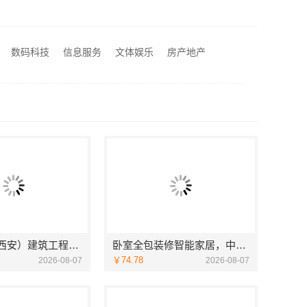
正规装饰免费量房精装，浙江臻美新型建材有限公司贴心服务
居安天成（西安）建筑工程有限责任公司专注西安高新区家装设计刚需房
卧室全包装修智能家居，中蓝建投武功分公司设计施工
数码科技
信息服务
文体娱乐
房产地产
本地全案设计预算清单创益讯建筑-湖南创益讯建筑有限公司
居安天成（西安）建筑工程有限责任公司专注西安高新区家装设计刚需房
卧室全包装修智能家居，中蓝建投武功分公司设计施工
￥74.78
2026-08-07
2026-08-07