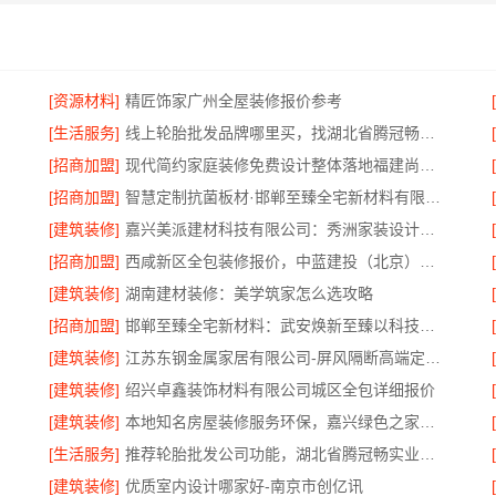
[资源材料]
精匠饰家广州全屋装修报价参考
[生活服务]
线上轮胎批发品牌哪里买，找湖北省腾冠畅实业贸易有限公司
[招商加盟]
现代简约家庭装修免费设计整体落地福建尚艺空间公司
安心
[招商加盟]
智慧定制抗菌板材·邯郸至臻全宅新材料有限公司重塑家居新体验
[建筑装修]
嘉兴美派建材科技有限公司：秀洲家装设计环保材料推荐
[招商加盟]
西咸新区全包装修报价，中蓝建投（北京）建设有限公司武功分公司
[建筑装修]
湖南建材装修：美学筑家怎么选攻略
[招商加盟]
邯郸至臻全宅新材料：武安焕新至臻以科技赋能理想人居
[建筑装修]
江苏东钢金属家居有限公司-屏风隔断高端定制艺术漆价格
色施工
[建筑装修]
绍兴卓鑫装饰材料有限公司城区全包详细报价
[建筑装修]
本地知名房屋装修服务环保，嘉兴绿色之家建材科技有限公司
[生活服务]
推荐轮胎批发公司功能，湖北省腾冠畅实业贸易有限公司全链路服务
[建筑装修]
优质室内设计哪家好-南京市创亿讯