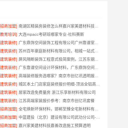
[招商加盟]
南湖区精装房装修怎么样嘉兴家美建材科技有限公司帮您解答
[教育培训]
大连mpacc考研班哪家专业-社科赛斯
[建筑装修]
广东鼎饰空间装饰工程有限公司广州靠谱室内设计服务
[建筑装修]
苏州百年豪庭新材料有限公司，相城一站式家装设计多少钱拎包入住
[建筑装修]
屏风隔断装饰工程意式极简案例，江苏东钢金属家居有限公司呈现
[建筑装修]
广东靠谱空间设计环保材料，广东鼎饰空间装饰
[建筑装修]
高端装修服务选哪家？南京市创亿讯透明报价更安心
[建筑装修]
城区本土门店家庭装修报价明细-顶派全铝高端定制
[建筑装修]
居家改造免费量房 浙江乐享新材料有限公司
[建筑装修]
江苏高端家装报价参考：南京市创亿讯套餐
[招商加盟]
全宅焕新环保材料，邯郸至臻全宅新材料有限公司引领绿色装修
[招商加盟]
中蓝建投（北京）建设有限公司武功分公司-卧室改造智能家居
[招商加盟]
嘉兴家美建材科技嘉善改造施工预算透明