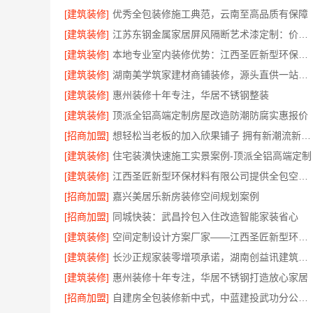
[建筑装修]
优秀全包装修施工典范，云南至高品质有保障
[建筑装修]
江苏东钢金属家居屏风隔断艺术漆定制：价格透明性价比优
[建筑装修]
本地专业室内装修优势：江西圣匠新型环保材料有限公司的定制化服务
[建筑装修]
湖南美学筑家建材商铺装修，源头直供一站配齐
[建筑装修]
惠州装修十年专注，华居不锈钢整装
[建筑装修]
顶派全铝高端定制房屋改造防潮防腐实惠报价
[招商加盟]
想轻松当老板的加入欣果铺子 拥有新潮流新模式
[建筑装修]
住宅装潢快速施工实景案例-顶派全铝高端定制
[建筑装修]
江西圣匠新型环保材料有限公司提供全包空间定制设计方案
[招商加盟]
嘉兴美居乐新房装修空间规划案例
[招商加盟]
同城快装：武昌拎包入住改造智能家装省心
[建筑装修]
空间定制设计方案厂家——江西圣匠新型环保材料有限公司
[建筑装修]
长沙正规家装零增项承诺，湖南创益讯建筑有限公司
[建筑装修]
惠州装修十年专注，华居不锈钢打造放心家居
[招商加盟]
自建房全包装修新中式，中蓝建投武功分公司落地