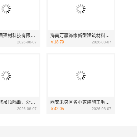
宁波雅美和居建材科技有限公司匠心施工家装施工对接渠道
海南万赢饰家新型建筑材料有限公司乡村自建门窗焕新
￥18.79
2026-08-07
2026-08-07
嵊州家庭装修吊顶隔断，浙江宜美嘉装饰专业施工
西安未央区省心家装施工毛坯房材料靠谱——居安天成（西安）建筑工程有限责任公司
￥42.05
2026-08-07
2026-08-07