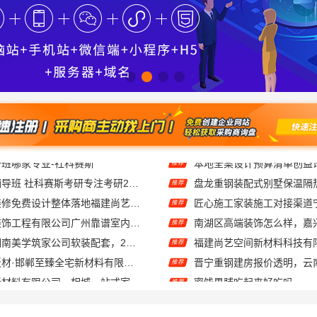
大连网上考研辅导班 社科赛斯考研专注考研20年
推荐
现代简约家庭装修免费设计整体落地福建尚艺空间公司
推荐
广东鼎饰空间装饰工程有限公司广州靠谱室内设计服务
推荐
售后质保完善湖南美学筑家公司软装配套，2小时响应更安心
推荐
智慧定制抗菌板材·邯郸至臻全宅新材料有限公司重塑家居新体验
推荐
苏州百年豪庭新材料有限公司，相城一站式家装设计多少钱拎包入住
蜜饯果脯吃起来好吃吗
推荐
湖北省惠物电子商务有限公司：畅销生鲜食品软件功能
推荐
全屋装修报价参考
推荐