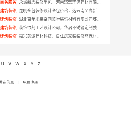
[商务服务]
永城新房装修半包，河南璟臻环保建材有限公司透明省心
[建筑装修]
昆明全包装修设计全包价格，选云南至高新型建材有限公司
[建筑装修]
湖北百年米莱空间美学装饰材料有限公司鄂州有设计感装修实景案例
[建筑装修]
装饰蚀刻工艺设计公司，华居不锈钢定制独特风格
[建筑装修]
嘉兴美派建材科技：自住房家装装修环保材料优选商
U
V
W
X
Y
Z
发布信息
免费注册