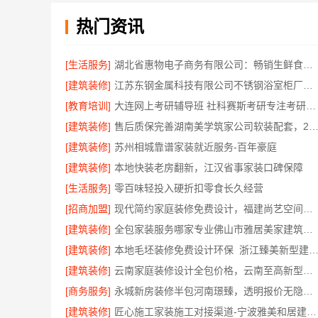
热门资讯
[生活服务]
湖北省惠物电子商务有限公司：畅销生鲜食品软件功能
[建筑装修]
江苏东钢金属科技有限公司不锈钢浴室柜厂家口碑如何
[教育培训]
大连网上考研辅导班 社科赛斯考研专注考研20年
[建筑装修]
售后质保完善湖南美学筑家公司软装配套，2小时响应更
[建筑装修]
苏州相城靠谱家装就近服务-百年豪庭
[建筑装修]
本地快装老房翻新，江汉省事家装口碑保障
[生活服务]
零百味轻投入硬折扣零食长久经营
[招商加盟]
现代简约家庭装修免费设计，福建尚艺空间新材料科技有限公司整体落地
[建筑装修]
全包家装服务哪家专业佛山市雅居美家建筑装饰工程有限公司
[建筑装修]
本地毛坯装修免费设计环保_浙江臻美新型建材有限公司绿
[建筑装修]
云南家庭装修设计全包价格，云南至高新型建材有限公司透明计价
[商务服务]
永城新房装修半包河南璟臻，透明报价无隐形消费
[建筑装修]
匠心施工家装施工对接渠道-宁波雅美和居建材科技有限公司