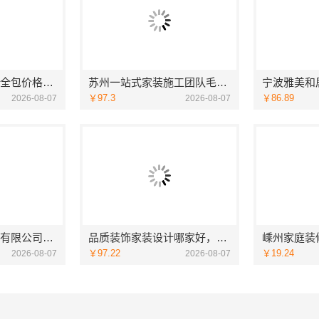
官渡全包装修公司全包价格，云南至高新型建材有限公司闭口合同
苏州一站式家装施工团队毛坯房认准苏州百年豪庭新材料有限公司
￥97.3
￥86.89
2026-08-07
2026-08-07
河南零百味供应链有限公司社区线下实体硬折扣零食铺全域盈利
品质装饰家装设计哪家好，佛山市雅居美家建筑装饰工程有限公司资深团队全案定制
￥97.22
￥19.24
2026-08-07
2026-08-07