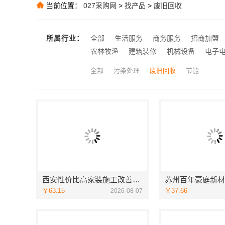
当前位置：
027采购网
>
找产品
>
废旧回收
推荐
推荐
推荐
所属行业：
全部
生活服务
商务服务
招商加盟
大连mpacc
推荐
农林牧渔
建筑装修
机械设备
电子
全部
污染处理
废旧回收
节能
西安性价比高家装施工改善房免费量房——居安天成
￥63.15
￥37.66
2026-08-07