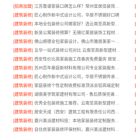
[招商加盟]
江苏靠谱家装口碑怎么样？常州宜居佳装饰真实评价
[建筑装修]
匠心制作新中式设计公司，华居不锈钢好口碑
[建筑装修]
本地全包装修公司哪家好？选云南至高新型建材有限公司
[建筑装修]
新吴公寓装修预算？无锡亿莱居装饰工程材料有限公司
[建筑装修]
佛山顺德全包家装设计，佛山市雅居美家一站式服务
[建筑装修]
五华一站式装修公司对比 云南至高新型建材优势显著
[建筑装修]
西安性价比高家装施工改善房免费量房 居安天成
[建筑装修]
苏州百年豪庭新材料有限公司专业家装服务报价老房翻新
[建筑装修]
匠心制作新中式设计公司，华居不锈钢传承东方美学
[建筑装修]
家庭装修个性定制收费标准顶派全铝高端定制
[建筑装修]
湖南美学筑家建材有限公司 - 售后质保完善商铺装修值得信赖
[建筑装修]
优秀全包装修施工推荐，云南至高新型建材有限公司质量保障
[建筑装修]
居安天成（西安）建筑工程有限责任公司西安雁塔区一站式家装设计刚需房售后完善
[建筑装修]
嘉兴美派建材科技：本地家装装修定制服务性价比高
[建筑装修]
自住房家装装修环保材料，嘉兴美派建材科技有限公司绿色建材优选