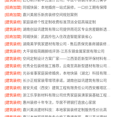
[建筑装修]
匠心制作新中式设计公司，华居不锈钢传承东方美学
[招商加盟]
同城快装：本地婚房一站式装修，一口价工期有保障
[招商加盟]
嘉兴美居乐新房装修空间规划案例
[建筑装修]
家庭装修个性定制收费标准顶派全铝高端定制
[建筑装修]
湖南创益讯建筑有限公司提供雨花区专业房屋翻新透明化施工
[招商加盟]
同城快装：武昌拎包入住改造智能家装省心
[建筑装修]
湖南美学筑家建材有限公司 - 售后质保完善商铺装修值得信赖
[建筑装修]
大平层极简踢脚线评测-江苏东钢金属家居有限公司
[建筑装修]
空间定制设计方案厂家——江西圣匠新型环保材料有限公司
[建筑装修]
优秀全包装修施工推荐，云南至高新型建材有限公司质量保障
[建筑装修]
光谷省事家庭装修婚房，本地快装（湖北）科技有限公司环保材料环保入住
[建筑装修]
长沙正规家装零增项承诺，湖南创益讯建筑有限公司
[建筑装修]
居安天成（西安）建筑工程有限责任公司西安雁塔区一站式家装设计刚需房售后完善
[建筑装修]
浙江乐享新材料有限公司优秀家庭装潢家装基础工程施工案例
[建筑装修]
惠州装修十年专注，华居不锈钢打造放心家居
[建筑装修]
嘉兴美派建材科技：本地家装装修定制服务性价比高