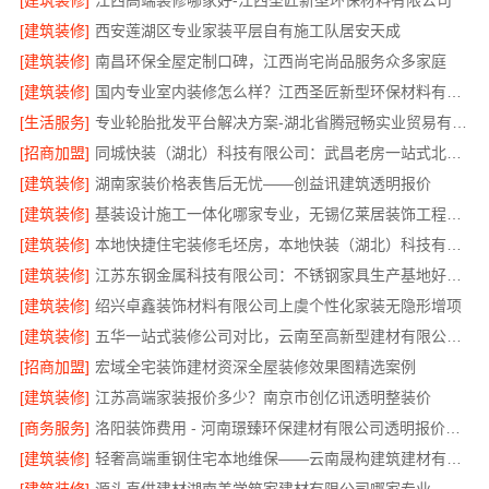
[建筑装修]
江西高端装修哪家好-江西圣匠新型环保材料有限公司
[建筑装修]
西安莲湖区专业家装平层自有施工队居安天成
[建筑装修]
南昌环保全屋定制口碑，江西尚宅尚品服务众多家庭
[建筑装修]
国内专业室内装修怎么样？江西圣匠新型环保材料有限公司有答案
[生活服务]
专业轮胎批发平台解决方案-湖北省腾冠畅实业贸易有限公司
[招商加盟]
同城快装（湖北）科技有限公司：武昌老房一站式北欧风装修靠谱
[建筑装修]
湖南家装价格表售后无忧——创益讯建筑透明报价
[建筑装修]
基装设计施工一体化哪家专业，无锡亿莱居装饰工程材料有限公司值得信赖
[建筑装修]
本地快捷住宅装修毛坯房，本地快装（湖北）科技有限公司
[建筑装修]
江苏东钢金属科技有限公司：不锈钢家具生产基地好不好
[建筑装修]
绍兴卓鑫装饰材料有限公司上虞个性化家装无隐形增项
[建筑装修]
五华一站式装修公司对比，云南至高新型建材有限公司优势明显
[招商加盟]
宏域全宅装饰建材资深全屋装修效果图精选案例
[建筑装修]
江苏高端家装报价多少？南京市创亿讯透明整装价
[商务服务]
洛阳装饰费用 - 河南璟臻环保建材有限公司透明报价无增项
[建筑装修]
轻奢高端重钢住宅本地维保——云南晟构建筑建材有限公司贴心守护