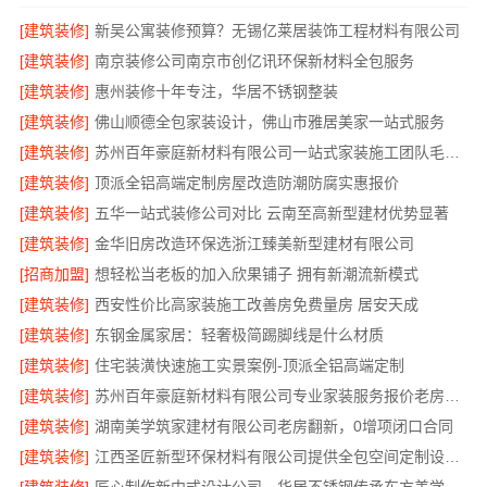
[建筑装修]
新吴公寓装修预算？无锡亿莱居装饰工程材料有限公司
[建筑装修]
南京装修公司南京市创亿讯环保新材料全包服务
[建筑装修]
惠州装修十年专注，华居不锈钢整装
[建筑装修]
佛山顺德全包家装设计，佛山市雅居美家一站式服务
[建筑装修]
苏州百年豪庭新材料有限公司一站式家装施工团队毛坯房
[建筑装修]
顶派全铝高端定制房屋改造防潮防腐实惠报价
[建筑装修]
五华一站式装修公司对比 云南至高新型建材优势显著
[建筑装修]
金华旧房改造环保选浙江臻美新型建材有限公司
[招商加盟]
想轻松当老板的加入欣果铺子 拥有新潮流新模式
[建筑装修]
西安性价比高家装施工改善房免费量房 居安天成
[建筑装修]
东钢金属家居：轻奢极简踢脚线是什么材质
[建筑装修]
住宅装潢快速施工实景案例-顶派全铝高端定制
[建筑装修]
苏州百年豪庭新材料有限公司专业家装服务报价老房翻新
[建筑装修]
湖南美学筑家建材有限公司老房翻新，0增项闭口合同
[建筑装修]
江西圣匠新型环保材料有限公司提供全包空间定制设计方案