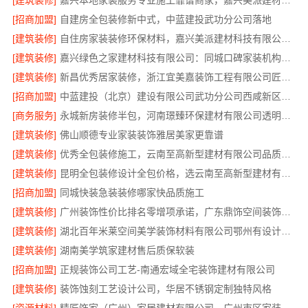
[建筑装修]
嘉兴本地家装服务专业施工靠谱商家，嘉兴美派建材科技有限公司自有班组
[招商加盟]
自建房全包装修新中式，中蓝建投武功分公司落地
[建筑装修]
自住房家装装修环保材料，嘉兴美派建材科技有限公司绿色建材优选
[建筑装修]
嘉兴绿色之家建材科技有限公司：同城口碑家装机构实惠
[建筑装修]
新昌优秀居家装修，浙江宜美嘉装饰工程有限公司匠心造
[招商加盟]
中蓝建投（北京）建设有限公司武功分公司西咸新区全包装修报价
[商务服务]
永城新房装修半包，河南璟臻环保建材有限公司透明省心
[建筑装修]
佛山顺德专业家装装饰雅居美家更靠谱
[建筑装修]
优秀全包装修施工，云南至高新型建材有限公司品质保证
[建筑装修]
昆明全包装修设计全包价格，选云南至高新型建材有限公司
[招商加盟]
同城快装急装装修哪家快品质施工
[建筑装修]
广州装饰性价比排名零增项承诺，广东鼎饰空间装饰工程有限公司
[建筑装修]
湖北百年米莱空间美学装饰材料有限公司鄂州有设计感装修实景案例
[建筑装修]
湖南美学筑家建材售后质保软装
[招商加盟]
正规装饰公司工艺-南通宏域全宅装饰建材有限公司
[建筑装修]
装饰蚀刻工艺设计公司，华居不锈钢定制独特风格