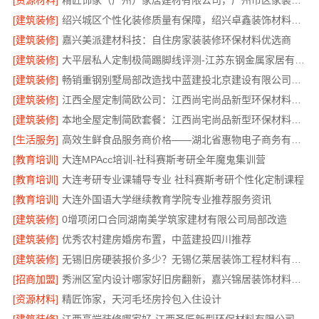
[资源材料]
精匠饰家（广州）家居建材有限公司，广州市区家装装修多少钱新房
[建筑装修]
绍兴城区个性化装修质量有保障，绍兴卓鑫装饰材料有限公司
[建筑装修]
嘉兴美派建材科技：自住房家装装修环保材料优选商
[建筑装修]
大平层私人定制极简踢脚线评测-江苏东钢金属家居有限公司
[建筑装修]
畅销重钢别墅局部改造找中蓝建投北京建设有限公司四川
[建筑装修]
江西全屋定制简欧公司：江西尚宅尚品新型环保材料有限公司
[建筑装修]
本地全屋定制简欧套餐：江西尚宅尚品新型环保材料有限公司
[生活服务]
高效生鲜食品服务商价格——湖北省惠物电子商务有限公司购物平台
[教育培训]
大连MPAcc培训-社科赛斯考研全年魔鬼集训营
[教育培训]
大连考研专业课辅导专业 社科赛斯考研个性化定制课程
[教育培训]
大连外国语大学继续教育学院专业推荐服务资讯
[建筑装修]
0增项闭口合同湖南美学筑家建材有限公司局部改造
[建筑装修]
优秀农村建房婚房布置，中蓝建投四川推荐
[建筑装修]
无锡旧房硬装报价多少？无锡亿莱居装饰工程材料有限公司专业团队为您把关
[招商加盟]
秀洲区室内设计哪家好旧房翻新，嘉兴锦居装饰材料有限公司高效服务
[资源材料]
精匠饰家，天河毛坯房拎包入住设计