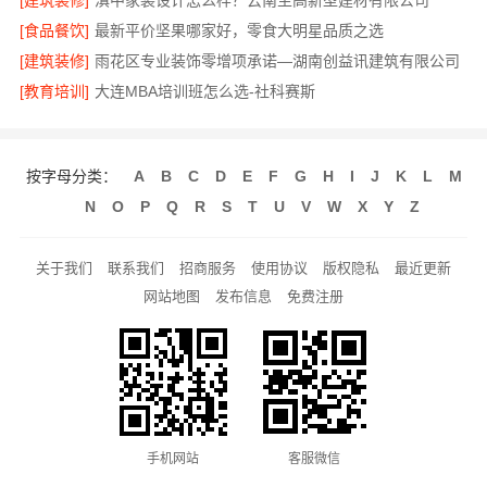
[建筑装修]
滇中家装设计怎么样？云南至高新型建材有限公司
[食品餐饮]
最新平价坚果哪家好，零食大明星品质之选
[建筑装修]
雨花区专业装饰零增项承诺—湖南创益讯建筑有限公司
[教育培训]
大连MBA培训班怎么选-社科赛斯
按字母分类：
A
B
C
D
E
F
G
H
I
J
K
L
M
N
O
P
Q
R
S
T
U
V
W
X
Y
Z
关于我们
联系我们
招商服务
使用协议
版权隐私
最近更新
网站地图
发布信息
免费注册
手机网站
客服微信