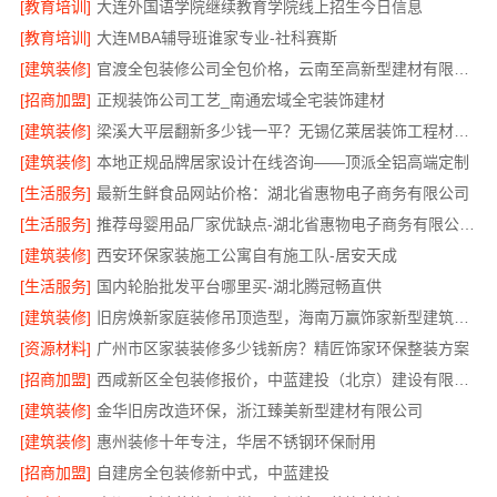
[教育培训]
大连外国语学院继续教育学院线上招生今日信息
[教育培训]
大连MBA辅导班谁家专业-社科赛斯
[建筑装修]
官渡全包装修公司全包价格，云南至高新型建材有限公司
[招商加盟]
正规装饰公司工艺_南通宏域全宅装饰建材
[建筑装修]
梁溪大平层翻新多少钱一平？无锡亿莱居装饰工程材料有限公司
[建筑装修]
本地正规品牌居家设计在线咨询——顶派全铝高端定制
[生活服务]
最新生鲜食品网站价格：湖北省惠物电子商务有限公司
[生活服务]
推荐母婴用品厂家优缺点-湖北省惠物电子商务有限公司推荐
[建筑装修]
西安环保家装施工公寓自有施工队-居安天成
[生活服务]
国内轮胎批发平台哪里买-湖北腾冠畅直供
[建筑装修]
旧房焕新家庭装修吊顶造型，海南万赢饰家新型建筑材料有限公美化空间
[资源材料]
广州市区家装装修多少钱新房？精匠饰家环保整装方案
[招商加盟]
西咸新区全包装修报价，中蓝建投（北京）建设有限公司武功分公司透明
[建筑装修]
金华旧房改造环保，浙江臻美新型建材有限公司
[建筑装修]
惠州装修十年专注，华居不锈钢环保耐用
[招商加盟]
自建房全包装修新中式，中蓝建投