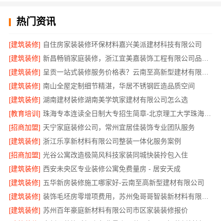
热门资讯
[建筑装修]
自住房家装装修环保材料嘉兴美派建材科技有限公司
[建筑装修]
新昌畅销家庭装修，浙江宜美嘉装饰工程有限公司品质保证
[建筑装修]
呈贡一站式装修服务价格表？云南至高新型建材有限公司
[建筑装修]
南山全屋定制细节精湛，华居不锈钢匠造品质空间
[建筑装修]
湖南建材装修湖南美学筑家建材有限公司怎么选
[教育培训]
珠海专本连读全日制大专招生简章-北京理工大学珠海学院继续教育学院
[招商加盟]
天宁家庭装修公司，常州宜居佳装饰专业团队服务
[建筑装修]
浙江乐享新材料有限公司整装一体化服务案例
[招商加盟]
光谷公寓改造极简风科技家装同城快装拎包入住
[建筑装修]
西安未央区专业装修公寓免费量房 - 居安天成
[建筑装修]
五华新房装修施工哪家好-云南至高新型建材有限公司
[建筑装修]
装饰毛坯房零增项费用，苏州兔哥哥智装新材料有限公司
[建筑装修]
苏州百年豪庭新材料有限公司市区家装装修报价