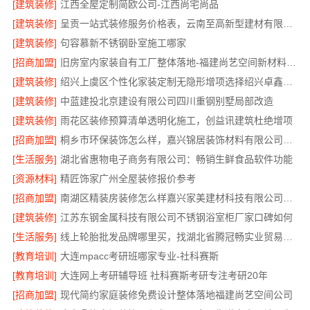
[建筑装修]
江西全屋定制简欧公司-江西尚宅尚品
[建筑装修]
呈贡一站式装修服务价格表，云南至高新型建材有限公司
[建筑装修]
句容慕新不锈钢卧室施工哪家
[招商加盟]
旧房室内家装自有工厂整体落地-福建尚艺空间新材料科技有限公司
[建筑装修]
绍兴上虞区个性化家装定制无隐形增项选择绍兴卓鑫装饰材料有限公司
[建筑装修]
中蓝建投北京建设有限公司四川重钢别墅局部改造
[建筑装修]
雨花区装修预算清单透明化施工，创益讯建筑杜绝增项
[招商加盟]
桐乡市环保装饰怎么样，嘉兴锦居装饰材料有限公司材料可靠
[生活服务]
湖北省惠物电子商务有限公司：畅销生鲜食品软件功能
[资源材料]
精匠饰家广州全屋装修报价参考
[招商加盟]
南湖区精装房装修怎么样嘉兴家美建材科技有限公司帮您解答
[建筑装修]
江苏东钢金属科技有限公司不锈钢浴室柜厂家口碑如何
[生活服务]
线上轮胎批发品牌哪里买，找湖北省腾冠畅实业贸易有限公司
[教育培训]
大连mpacc考研班哪家专业-社科赛斯
[教育培训]
大连网上考研辅导班 社科赛斯考研专注考研20年
[招商加盟]
现代简约家庭装修免费设计整体落地福建尚艺空间公司