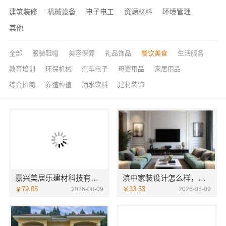
建筑装修
机械设备
电子电工
资源材料
环境管理
其他
全部
服装鞋帽
美容保养
礼品饰品
餐饮美食
生活服务
教育培训
环保机械
汽车电子
母婴用品
家居用品
综合招商
养殖种植
酒水饮料
建材装饰
嘉兴美居乐建材科技有限公司新房装修联系电话
滇中家装设计怎么样，云南至高新型建材有限公司口碑之选
￥79.05
￥33.53
2026-08-09
2026-08-09