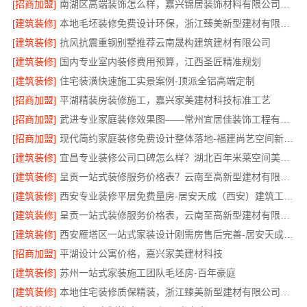
[招商加盟]
南湖区高端装饰怎么样，嘉兴锦居装饰材料有限公司环保材料可溯源
[建筑装修]
本地毛坯装修免费设计环保，浙江臻美新型建材有限公司绿色家装
[建筑装修]
抗风抗震重钢别墅推荐云南晟构建筑建材有限公司
[建筑装修]
国内专业室内装修费用预算，江西圣匠精准规划
[建筑装修]
住宅装潢快速施工实景案例-顶派全铝高端定制
[招商加盟]
平湖精装房装修施工，嘉兴家美建材科技标准工艺
[招商加盟]
武进专业家庭装修效果图——常州宜居佳装饰工程有限公司
[招商加盟]
现代简约家庭装修免费设计整体落地-福建尚艺空间新材料
[建筑装修]
宜昌专业装修公司口碑怎么样？湖北百年米莱空间美学装饰材料有限公司
[建筑装修]
呈贡一站式装修服务价格表？云南至高新型建材有限公司
[建筑装修]
西安专业装修平层免费量房-居安天成（西安）建筑工程有限责任公司
[建筑装修]
呈贡一站式装修服务价格表，云南至高新型建材有限公司
[建筑装修]
西安雁塔区一站式家装设计刚需房售后完善-居安天成（西安）建筑工程有限责任公司
[招商加盟]
平湖设计公寓价格，嘉兴家美建材科技
[建筑装修]
苏州一站式家装施工团队毛坯房-百年豪庭
[建筑装修]
本地住宅装修质保精装，浙江臻美新型建材有限公司放心选