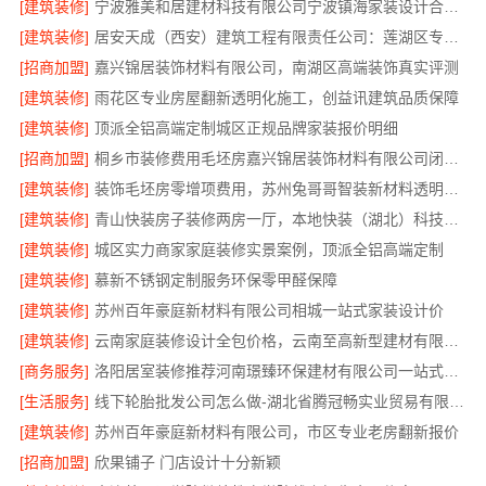
[建筑装修]
宁波雅美和居建材科技有限公司宁波镇海家装设计合作联系方式
[建筑装修]
居安天成（西安）建筑工程有限责任公司：莲湖区专业家装平层
[招商加盟]
嘉兴锦居装饰材料有限公司，南湖区高端装饰真实评测
[建筑装修]
雨花区专业房屋翻新透明化施工，创益讯建筑品质保障
[建筑装修]
顶派全铝高端定制城区正规品牌家装报价明细
[招商加盟]
桐乡市装修费用毛坯房嘉兴锦居装饰材料有限公司闭口合同透明报价
[建筑装修]
装饰毛坯房零增项费用，苏州兔哥哥智装新材料透明预算无套路
[建筑装修]
青山快装房子装修两房一厅，本地快装（湖北）科技有限公司模块化高效施工
[建筑装修]
城区实力商家家庭装修实景案例，顶派全铝高端定制
[建筑装修]
慕新不锈钢定制服务环保零甲醛保障
[建筑装修]
苏州百年豪庭新材料有限公司相城一站式家装设计价
[建筑装修]
云南家庭装修设计全包价格，云南至高新型建材有限公司
[商务服务]
洛阳居室装修推荐河南璟臻环保建材有限公司一站式服务
[生活服务]
线下轮胎批发公司怎么做-湖北省腾冠畅实业贸易有限公司诚信合作
[建筑装修]
苏州百年豪庭新材料有限公司，市区专业老房翻新报价
[招商加盟]
欣果铺子 门店设计十分新颖