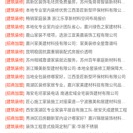
[建筑装修]
高新区装饰毛坯房免费量房，苏州兔哥哥智装新材料有限公司贴心前期服务
[建筑装修]
本地专业室内装修优势江西圣匠新型环保材料有限公司领先
[建筑装修]
畅销家庭装潢 浙江乐享新材料空间布局报价
[建筑装修]
本地化专业室内设计团队省心，嘉兴绿色之家建材科技有限公司
[建筑装修]
鹿山家装不增项，选浙江宜美嘉装饰工程有限公司
[招商加盟]
嘉兴家美建材科技有限公司：家美装修全屋靠谱吗
[建筑装修]
昆明稳固抗震重钢装配式房报价透明
[建筑装修]
苏州相城靠谱家装就近服务，苏州百年豪庭新材料有限公司品质装修
[建筑装修]
浙江臻美新型建材有限公司-本地全屋装修工期保障大平层
[建筑装修]
当地全包装修哪家好，江西圣匠新型环保材料有限公司
[招商加盟]
南湖区装修家居专业，嘉兴家美建材科技有限公司品质保障
[招商加盟]
海安毛坯家装电话 南通宏域全宅装饰建材有限公司
[建筑装修]
匠心施工家装施工对接渠道—宁波雅美和居建材科技有限公司
[建筑装修]
西安莲湖区专业家装平层自有施工队-居安天成建筑工程
[招商加盟]
秀洲区旧房翻新室内设计哪家好？嘉兴锦居装饰材料有限公司靠谱
[建筑装修]
装饰工程意式极简定制厂家-华居不锈钢