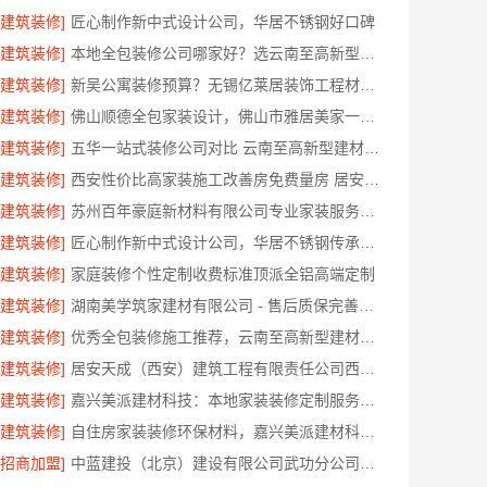
[建筑装修]
匠心制作新中式设计公司，华居不锈钢好口碑
[建筑装修]
本地全包装修公司哪家好？选云南至高新型建材有限公司
[建筑装修]
新吴公寓装修预算？无锡亿莱居装饰工程材料有限公司
[建筑装修]
佛山顺德全包家装设计，佛山市雅居美家一站式服务
[建筑装修]
五华一站式装修公司对比 云南至高新型建材优势显著
[建筑装修]
西安性价比高家装施工改善房免费量房 居安天成
[建筑装修]
苏州百年豪庭新材料有限公司专业家装服务报价老房翻新
[建筑装修]
匠心制作新中式设计公司，华居不锈钢传承东方美学
[建筑装修]
家庭装修个性定制收费标准顶派全铝高端定制
[建筑装修]
湖南美学筑家建材有限公司 - 售后质保完善商铺装修值得信赖
[建筑装修]
优秀全包装修施工推荐，云南至高新型建材有限公司质量保障
[建筑装修]
居安天成（西安）建筑工程有限责任公司西安雁塔区一站式家装设计刚需房售后完善
[建筑装修]
嘉兴美派建材科技：本地家装装修定制服务性价比高
[建筑装修]
自住房家装装修环保材料，嘉兴美派建材科技有限公司绿色建材优选
[招商加盟]
中蓝建投（北京）建设有限公司武功分公司西咸新区全包装修报价