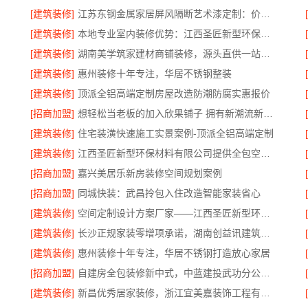
[建筑装修]
江苏东钢金属家居屏风隔断艺术漆定制：价格透明性价比优
[建筑装修]
本地专业室内装修优势：江西圣匠新型环保材料有限公司的定制化服务
[建筑装修]
湖南美学筑家建材商铺装修，源头直供一站配齐
[建筑装修]
惠州装修十年专注，华居不锈钢整装
[建筑装修]
顶派全铝高端定制房屋改造防潮防腐实惠报价
[招商加盟]
想轻松当老板的加入欣果铺子 拥有新潮流新模式
[建筑装修]
住宅装潢快速施工实景案例-顶派全铝高端定制
合同
[建筑装修]
江西圣匠新型环保材料有限公司提供全包空间定制设计方案
[招商加盟]
嘉兴美居乐新房装修空间规划案例
[招商加盟]
同城快装：武昌拎包入住改造智能家装省心
[建筑装修]
空间定制设计方案厂家——江西圣匠新型环保材料有限公司
[建筑装修]
长沙正规家装零增项承诺，湖南创益讯建筑有限公司
[建筑装修]
惠州装修十年专注，华居不锈钢打造放心家居
[招商加盟]
自建房全包装修新中式，中蓝建投武功分公司落地
[建筑装修]
新昌优秀居家装修，浙江宜美嘉装饰工程有限公司匠心造