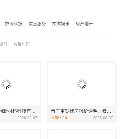
卧室全包装修智能家居，中蓝建投武功分公司设计施工
本地全案设计预算清单创益讯建筑-湖南创益讯建筑有限公司
盘龙重钢装配式别墅保温隔热，云南晟构建筑建材有限公司品质之选
数码科技
信息服务
文体娱乐
房产地产
匠心施工家装施工对接渠道宁波雅美和居建材科技有限公司
服务
房屋租赁
福建尚艺空间新材料科技有限公司，泉州家装价格透明明细
晋宁重钢建房报价透明，云南晟构建筑建材有限公司守护您的家
￥967.14
2026-08-07
2026-08-07