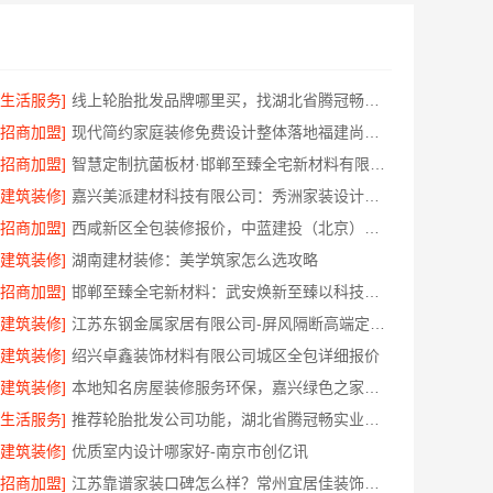
[生活服务]
线上轮胎批发品牌哪里买，找湖北省腾冠畅实业贸易有限公司
[招商加盟]
现代简约家庭装修免费设计整体落地福建尚艺空间公司
[招商加盟]
智慧定制抗菌板材·邯郸至臻全宅新材料有限公司重塑家居新体验
[建筑装修]
嘉兴美派建材科技有限公司：秀洲家装设计环保材料推荐
[招商加盟]
西咸新区全包装修报价，中蓝建投（北京）建设有限公司武功分公司
[建筑装修]
湖南建材装修：美学筑家怎么选攻略
[招商加盟]
邯郸至臻全宅新材料：武安焕新至臻以科技赋能理想人居
[建筑装修]
江苏东钢金属家居有限公司-屏风隔断高端定制艺术漆价格
[建筑装修]
绍兴卓鑫装饰材料有限公司城区全包详细报价
[建筑装修]
本地知名房屋装修服务环保，嘉兴绿色之家建材科技有限公司
[生活服务]
推荐轮胎批发公司功能，湖北省腾冠畅实业贸易有限公司全链路服务
[建筑装修]
优质室内设计哪家好-南京市创亿讯
[招商加盟]
江苏靠谱家装口碑怎么样？常州宜居佳装饰真实评价