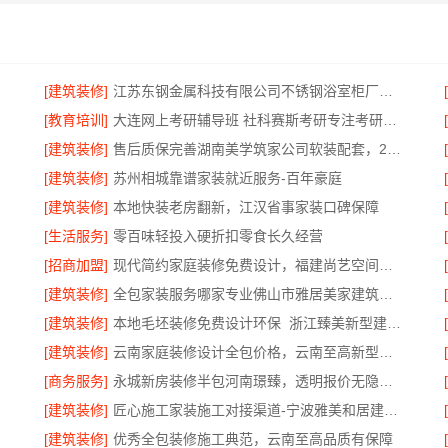
[建筑装修]
江苏东钢金属科技有限公司不锈钢浴室柜厂家口碑如何
[教育培训]
大连网上考研辅导班 社科赛斯考研专注考研20年
[建筑装修]
售后质保完善湖南美学筑家公司软装配套，2小时响应更安心
[建筑装修]
苏州相城靠谱家装就近服务-百年豪庭
[建筑装修]
本地快装老房翻新，江汉省事家装口碑保障
[生活服务]
零百味轻投入硬折扣零食长久经营
[招商加盟]
现代简约家庭装修免费设计，福建尚艺空间新材料科技有限公司整体落地
[建筑装修]
全包家装服务哪家专业佛山市雅居美家建筑装饰工程有限公司
[建筑装修]
本地毛坯装修免费设计环保_浙江臻美新型建材有限公司绿色施工
[建筑装修]
云南家庭装修设计全包价格，云南至高新型建材有限公司透明计价
[商务服务]
永城新房装修半包河南璟臻，透明报价无隐形消费
[建筑装修]
匠心施工家装施工对接渠道-宁波雅美和居建材科技有限公司
[建筑装修]
优秀全包装修施工典范，云南至高品质有保障