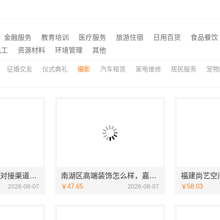
江苏东钢金属科技有限公司不锈钢浴室柜厂家口碑如何
线上轮胎批发品牌哪里买，找湖北省腾冠畅实业贸易有限公司
推荐
考研班哪家专业-社科赛斯
推荐
金融服务
教育培训
医疗服务
旅游住宿
日用百货
食品餐饮
大连网上考研辅导班 社科赛斯考研专注考研20年
推荐
电工
资源材料
环境管理
其他
征婚交友
仪式典礼
摄影
汽车租赁
家电维修
居民服务
宠物
匠心施工家装施工对接渠道宁波雅美和居建材科技有限公司
南湖区高端装饰怎么样，嘉兴锦居装饰材料有限公司品质如何
￥47.65
￥58.03
2026-08-07
2026-08-07