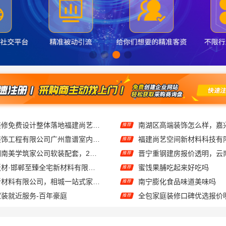
现代简约家庭装修免费设计整体落地福建尚艺空间公司
推荐
广东鼎饰空间装饰工程有限公司广州靠谱室内设计服务
推荐
售后质保完善湖南美学筑家公司软装配套，2小时响应更安心
推荐
智慧定制抗菌板材·邯郸至臻全宅新材料有限公司重塑家居新体验
蜜饯果脯吃起来好吃吗
推荐
苏州百年豪庭新材料有限公司，相城一站式家装设计多少钱拎包入住
南宁膨化食品味道美味吗
推荐
装就近服务-百年豪庭
推荐
全屋装修报价参考
推荐
南湖区精装房装修怎么样嘉兴家美建材科技有限公司帮您解答
推荐
推荐