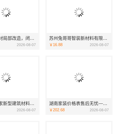
湖南美宅建材局部改造，闭口合同零增项
苏州兔哥哥智装新材料有限公司高新区毛坯房免费量房
￥16.88
2026-08-07
2026-08-07
海南万赢饰家新型建筑材料有限公司乡村自建门窗焕新
湖南家装价格表售后无忧——创益讯建筑让您装修更省心
￥202.68
2026-08-07
2026-08-07