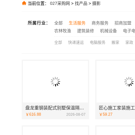
当前位置：
027采购网
>
找产品
>
摄影
推荐
大连mpacc
推荐
所属行业：
全部
生活服务
商务服务
招商加盟
推荐
农林牧渔
建筑装修
机械设备
电子
全部
快递速运
电脑服务
搬家
家政
盘龙重钢装配式别墅保温隔热，云南晟构建筑建材有限公司品质之选
￥616.88
￥59.27
2026-08-07