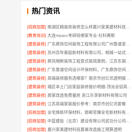
热门资讯
[招商加盟]
南湖区精装房装修怎么样嘉兴家美建材科技有限公司帮您解答
[教育培训]
大连mpacc考研班哪家专业-社科赛斯
[建筑装修]
广东鼎饰空间装饰工程有限公司广州靠谱室内设计服务
[建筑装修]
苏州百年豪庭新材料有限公司，相城一站式家装设计多少钱拎包入住
[建筑装修]
屏风隔断装饰工程意式极简案例，江苏东钢金属家居有限公司呈现
[建筑装修]
广东靠谱空间设计环保材料，广东鼎饰空间装饰
[建筑装修]
高端装修服务选哪家？南京市创亿讯透明报价更安心
[建筑装修]
城区本土门店家庭装修报价明细-顶派全铝高端定制
[建筑装修]
居家改造免费量房 浙江乐享新材料有限公司
[建筑装修]
江苏高端家装报价参考：南京市创亿讯套餐
[招商加盟]
全宅焕新环保材料，邯郸至臻全宅新材料有限公司引领绿色装修
[招商加盟]
中蓝建投（北京）建设有限公司武功分公司-卧室改造智能家居
[招商加盟]
嘉兴家美建材科技嘉善改造施工预算透明