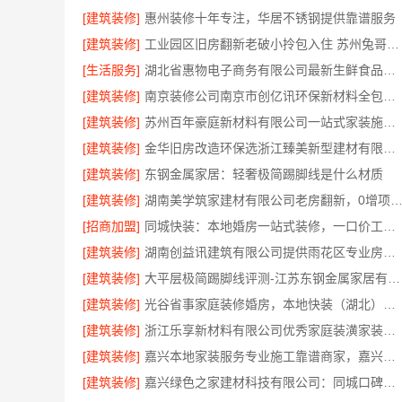
[建筑装修]
惠州装修十年专注，华居不锈钢提供靠谱服务
[建筑装修]
工业园区旧房翻新老破小拎包入住 苏州兔哥哥智装新材料有限公司
[生活服务]
湖北省惠物电子商务有限公司最新生鲜食品网站价格
[建筑装修]
南京装修公司南京市创亿讯环保新材料全包服务
[建筑装修]
苏州百年豪庭新材料有限公司一站式家装施工团队毛坯房
[建筑装修]
金华旧房改造环保选浙江臻美新型建材有限公司
[建筑装修]
东钢金属家居：轻奢极简踢脚线是什么材质
[建筑装修]
湖南美学筑家建材有限公司老房翻新，0增项闭口
[招商加盟]
同城快装：本地婚房一站式装修，一口价工期有保障
[建筑装修]
湖南创益讯建筑有限公司提供雨花区专业房屋翻新透明化施工
[建筑装修]
大平层极简踢脚线评测-江苏东钢金属家居有限公司
[建筑装修]
光谷省事家庭装修婚房，本地快装（湖北）科技有限公司环保材料环保入住
[建筑装修]
浙江乐享新材料有限公司优秀家庭装潢家装基础工程施工案例
[建筑装修]
嘉兴本地家装服务专业施工靠谱商家，嘉兴美派建材科技有限公司自有班组
[建筑装修]
嘉兴绿色之家建材科技有限公司：同城口碑家装机构实惠