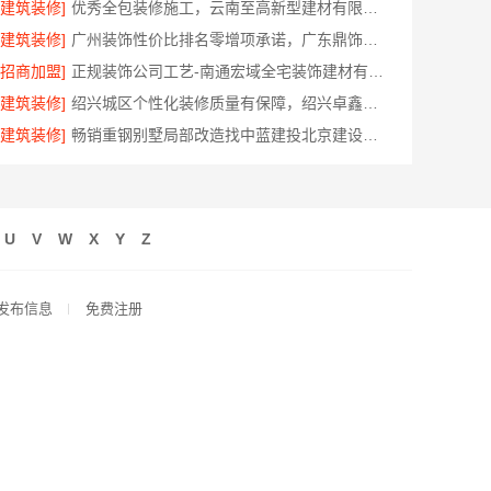
[建筑装修]
优秀全包装修施工，云南至高新型建材有限公司品质保证
[建筑装修]
广州装饰性价比排名零增项承诺，广东鼎饰空间装饰工程有限公司
[招商加盟]
正规装饰公司工艺-南通宏域全宅装饰建材有限公司
[建筑装修]
绍兴城区个性化装修质量有保障，绍兴卓鑫装饰材料有限公司
[建筑装修]
畅销重钢别墅局部改造找中蓝建投北京建设有限公司四川
U
V
W
X
Y
Z
发布信息
免费注册