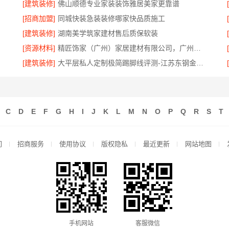
[建筑装修]
佛山顺德专业家装装饰雅居美家更靠谱
[招商加盟]
同城快装急装装修哪家快品质施工
[建筑装修]
湖南美学筑家建材售后质保软装
[资源材料]
精匠饰家（广州）家居建材有限公司，广州市区家装装修多少钱新房
[建筑装修]
大平层私人定制极简踢脚线评测-江苏东钢金属家居有限公司
C
D
E
F
G
H
I
J
K
L
M
N
O
P
Q
R
S
T
们
招商服务
使用协议
版权隐私
最近更新
网站地图
手机网站
客服微信