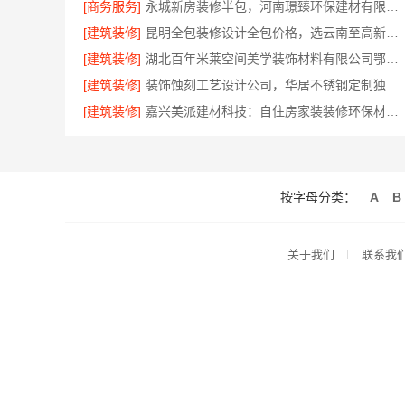
[商务服务]
永城新房装修半包，河南璟臻环保建材有限公司透明省心
[建筑装修]
昆明全包装修设计全包价格，选云南至高新型建材有限公司
[建筑装修]
湖北百年米莱空间美学装饰材料有限公司鄂州有设计感装修实景案例
[建筑装修]
装饰蚀刻工艺设计公司，华居不锈钢定制独特风格
[建筑装修]
嘉兴美派建材科技：自住房家装装修环保材料优选商
按字母分类：
A
B
关于我们
联系我