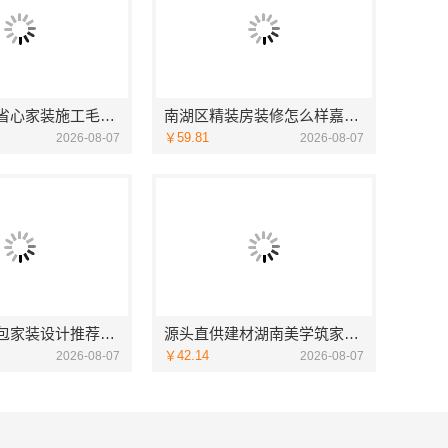
西安未央区省心家装施工毛坯房材料靠谱——居安天成（西安）建筑工程有限责任公司
南湖区精装房装修怎么样嘉兴家美建材科技有限公司
￥59.81
2026-08-07
2026-08-07
佛山顺德全包家装设计推荐——佛山市雅居美家装饰省心省力
源头直供建材湖南美学筑家建材有限公司哪家专业靠谱
￥42.14
2026-08-07
2026-08-07