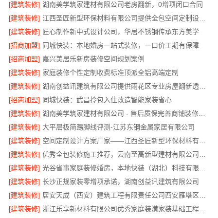
[建筑装修]
湖南美学筑家建材有限公司老房翻新，0增项闭口合同
[建筑装修]
江西圣匠新型环保材料有限公司提供全包空间定制设计方案
[建筑装修]
匠心制作新中式设计公司，华居不锈钢传承东方美学
[招商加盟]
同城快装：本地婚房一站式装修，一口价工期有保障
[招商加盟]
嘉兴美居乐新房装修空间规划案例
[建筑装修]
家庭装修个性定制收费标准顶派全铝高端定制
[建筑装修]
湖南创益讯建筑有限公司提供雨花区专业房屋翻新透明化施工
[招商加盟]
同城快装：武昌拎包入住改造智能家装省心
[建筑装修]
湖南美学筑家建材有限公司 - 售后质保完善商铺装修值得信赖
[建筑装修]
大平层极简踢脚线评测-江苏东钢金属家居有限公司
[建筑装修]
空间定制设计方案厂家——江西圣匠新型环保材料有限公司
[建筑装修]
优秀全包装修施工推荐，云南至高新型建材有限公司质量保障
[建筑装修]
光谷省事家庭装修婚房，本地快装（湖北）科技有限公司环保材料环保入住
[建筑装修]
长沙正规家装零增项承诺，湖南创益讯建筑有限公司
[建筑装修]
居安天成（西安）建筑工程有限责任公司西安雁塔区一站式家装设计刚需房售后完善
[建筑装修]
浙江乐享新材料有限公司优秀家庭装潢家装基础工程施工案例