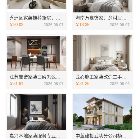
秀洲区家装推荐新房，嘉兴锦居装饰材料有限公司
海南万赢饰家：乡村居室水电规整标准化施工
￥30.02
￥13.35
2026-08-07
2026-08-07
江苏靠谱家装口碑怎么样？常州宜居佳装饰多年积累信赖之选
匠心施工家装改造二手房改造 宁波雅美和居建材科技有限公司
￥51.81
￥31.26
2026-08-07
2026-08-06
嘉兴本地家装服务专业施工靠谱商家，嘉兴美派建材十年口碑沉淀
中蓝建投武功分公司杨凌全包装修品牌