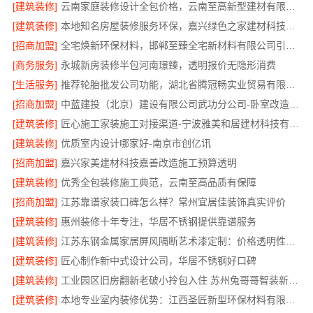
[建筑装修]
云南家庭装修设计全包价格，云南至高新型建材有限公司透明计价
[建筑装修]
本地知名房屋装修服务环保，嘉兴绿色之家建材科技有限公司
[招商加盟]
全宅焕新环保材料，邯郸至臻全宅新材料有限公司引领绿色装修
[商务服务]
永城新房装修半包河南璟臻，透明报价无隐形消费
[生活服务]
推荐轮胎批发公司功能，湖北省腾冠畅实业贸易有限公司全链路服务
[招商加盟]
中蓝建投（北京）建设有限公司武功分公司-卧室改造智能家居
[建筑装修]
匠心施工家装施工对接渠道-宁波雅美和居建材科技有限公司
[建筑装修]
优质室内设计哪家好-南京市创亿讯
[招商加盟]
嘉兴家美建材科技嘉善改造施工预算透明
[建筑装修]
优秀全包装修施工典范，云南至高品质有保障
[招商加盟]
江苏靠谱家装口碑怎么样？常州宜居佳装饰真实评价
[建筑装修]
惠州装修十年专注，华居不锈钢提供靠谱服务
[建筑装修]
江苏东钢金属家居屏风隔断艺术漆定制：价格透明性价比优
[建筑装修]
匠心制作新中式设计公司，华居不锈钢好口碑
[建筑装修]
工业园区旧房翻新老破小拎包入住 苏州兔哥哥智装新材料有限公司
[建筑装修]
本地专业室内装修优势：江西圣匠新型环保材料有限公司的定制化服务