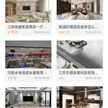
江岸快捷家装两房一厅选本地快装（湖北）科技
南湖区精装房装修怎么样，嘉兴家美建材科技有限公司口碑见证
￥78.23
￥87.13
2026-08-06
2026-08-06
河南本地低成本量贩零食全域盈利，河南零百味供应链有限公司加盟
江苏东钢金属科技有限公司本地全屋不锈钢定制生产商
￥8.02
￥0
2026-08-06
2026-08-06