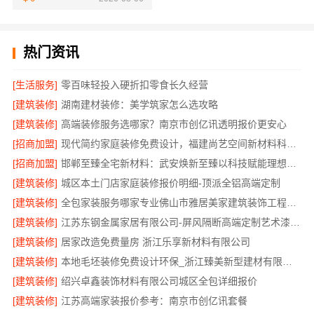
热门资讯
[生活服务]
零百味轻投入硬折扣零食长久经营
[建筑装修]
湖南建材装修：美学筑家怎么选攻略
[建筑装修]
高端装修服务选哪家？南京市创亿讯透明报价更安心
[招商加盟]
现代简约家庭装修免费设计，福建尚艺空间新材料科技有限公司整体落地
[招商加盟]
邯郸至臻全宅新材料：武安焕新至臻以科技赋能理想人居
[建筑装修]
城区本土门店家庭装修报价明细-顶派全铝高端定制
[建筑装修]
全包家装服务哪家专业佛山市雅居美家建筑装饰工程有限公司
[建筑装修]
江苏东钢金属家居有限公司-屏风隔断高端定制艺术漆价格
[建筑装修]
居家改造免费量房 浙江乐享新材料有限公司
[建筑装修]
本地毛坯装修免费设计环保_浙江臻美新型建材有限公司绿色施工
[建筑装修]
绍兴卓鑫装饰材料有限公司城区全包详细报价
[建筑装修]
江苏高端家装报价参考：南京市创亿讯套餐