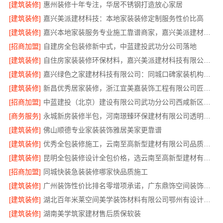
[建筑装修]
惠州装修十年专注，华居不锈钢打造放心家居
[建筑装修]
嘉兴美派建材科技：本地家装装修定制服务性价比高
[建筑装修]
嘉兴本地家装服务专业施工靠谱商家，嘉兴美派建材科技有限公司自有班组
[招商加盟]
自建房全包装修新中式，中蓝建投武功分公司落地
[建筑装修]
自住房家装装修环保材料，嘉兴美派建材科技有限公司绿色建材优选
[建筑装修]
嘉兴绿色之家建材科技有限公司：同城口碑家装机构实惠
[建筑装修]
新昌优秀居家装修，浙江宜美嘉装饰工程有限公司匠心造
[招商加盟]
中蓝建投（北京）建设有限公司武功分公司西咸新区全包装修报价
[商务服务]
永城新房装修半包，河南璟臻环保建材有限公司透明省心
[建筑装修]
佛山顺德专业家装装饰雅居美家更靠谱
[建筑装修]
优秀全包装修施工，云南至高新型建材有限公司品质保证
[建筑装修]
昆明全包装修设计全包价格，选云南至高新型建材有限公司
[招商加盟]
同城快装急装装修哪家快品质施工
[建筑装修]
广州装饰性价比排名零增项承诺，广东鼎饰空间装饰工程有限公司
[建筑装修]
湖北百年米莱空间美学装饰材料有限公司鄂州有设计感装修实景案例
[建筑装修]
湖南美学筑家建材售后质保软装