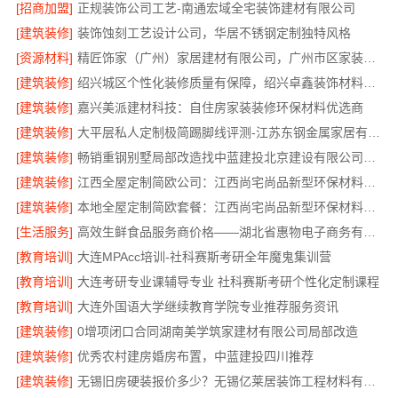
[招商加盟]
正规装饰公司工艺-南通宏域全宅装饰建材有限公司
[建筑装修]
装饰蚀刻工艺设计公司，华居不锈钢定制独特风格
[资源材料]
精匠饰家（广州）家居建材有限公司，广州市区家装装修多少钱新房
[建筑装修]
绍兴城区个性化装修质量有保障，绍兴卓鑫装饰材料有限公司
[建筑装修]
嘉兴美派建材科技：自住房家装装修环保材料优选商
[建筑装修]
大平层私人定制极简踢脚线评测-江苏东钢金属家居有限公司
[建筑装修]
畅销重钢别墅局部改造找中蓝建投北京建设有限公司四川
[建筑装修]
江西全屋定制简欧公司：江西尚宅尚品新型环保材料有限公司
[建筑装修]
本地全屋定制简欧套餐：江西尚宅尚品新型环保材料有限公司
[生活服务]
高效生鲜食品服务商价格——湖北省惠物电子商务有限公司购物平台
[教育培训]
大连MPAcc培训-社科赛斯考研全年魔鬼集训营
[教育培训]
大连考研专业课辅导专业 社科赛斯考研个性化定制课程
[教育培训]
大连外国语大学继续教育学院专业推荐服务资讯
[建筑装修]
0增项闭口合同湖南美学筑家建材有限公司局部改造
[建筑装修]
优秀农村建房婚房布置，中蓝建投四川推荐
[建筑装修]
无锡旧房硬装报价多少？无锡亿莱居装饰工程材料有限公司专业团队为您把关