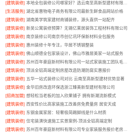
[建筑装修]
本地全包装修公司哪家好？选云南至高新型建材有限公司
[生活服务]
湖北省惠物电子商务有限公司最新生鲜食品网站价格
[建筑装修]
湖南美学筑家建材商铺装修，源头直供一站配齐
[建筑装修]
新吴公寓装修预算？无锡亿莱居装饰工程材料有限公司
[建筑装修]
南京装修公司南京市创亿讯环保新材料全包服务
[建筑装修]
惠州装修十年专注，华居不锈钢整装
[建筑装修]
佛山顺德全包家装设计，佛山市雅居美家一站式服务
[建筑装修]
苏州百年豪庭新材料有限公司一站式家装施工团队毛坯房
[建筑装修]
顶派全铝高端定制房屋改造防潮防腐实惠报价
[建筑装修]
五华一站式装修公司对比 云南至高新型建材优势显著
[建筑装修]
金华旧房改造环保选浙江臻美新型建材有限公司
[招商加盟]
想轻松当老板的加入欣果铺子 拥有新潮流新模式
[建筑装修]
西安性价比高家装施工改善房免费量房 居安天成
[建筑装修]
东钢金属家居：轻奢极简踢脚线是什么材质
[建筑装修]
住宅装潢快速施工实景案例-顶派全铝高端定制
[建筑装修]
苏州百年豪庭新材料有限公司专业家装服务报价老房翻新