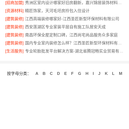
[招商加盟]
秀洲区室内设计哪家好旧房翻新，嘉兴锦居装饰材料有限公司高效服务
[资源材料]
精匠饰家，天河毛坯房拎包入住设计
[建筑装修]
江西高端装修哪家好-江西圣匠新型环保材料有限公司
[建筑装修]
西安莲湖区专业家装平层自有施工队居安天成
[建筑装修]
南昌环保全屋定制口碑，江西尚宅尚品服务众多家庭
[建筑装修]
国内专业室内装修怎么样？江西圣匠新型环保材料有限公司有答案
[生活服务]
专业轮胎批发平台解决方案-湖北省腾冠畅实业贸易有限公司
按字母分类：
A
B
C
D
E
F
G
H
I
J
K
L
M
N
O
P
Q
R
S
T
U
V
W
X
Y
Z
关于我们
联系我们
招商服务
使用协议
版权隐私
最近更新
网站地图
发布信息
免费注册