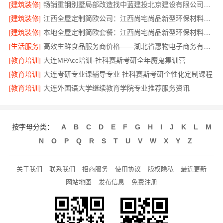
[建筑装修]
畅销重钢别墅局部改造找中蓝建投北京建设有限公司四川
[建筑装修]
江西全屋定制简欧公司：江西尚宅尚品新型环保材料有限公司
[建筑装修]
本地全屋定制简欧套餐：江西尚宅尚品新型环保材料有限公司
[生活服务]
高效生鲜食品服务商价格——湖北省惠物电子商务有限公司购物平台
[教育培训]
大连MPAcc培训-社科赛斯考研全年魔鬼集训营
[教育培训]
大连考研专业课辅导专业 社科赛斯考研个性化定制课程
[教育培训]
大连外国语大学继续教育学院专业推荐服务资讯
按字母分类：
A
B
C
D
E
F
G
H
I
J
K
L
M
N
O
P
Q
R
S
T
U
V
W
X
Y
Z
关于我们
联系我们
招商服务
使用协议
版权隐私
最近更新
网站地图
发布信息
免费注册