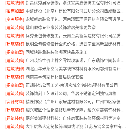
[建筑装修]
新昌优秀居家装修，浙江宜美嘉装饰工程有限公司匠心造
[招商加盟]
中蓝建投（北京）建设有限公司武功分公司西咸新区全包装修报价
[商务服务]
永城新房装修半包，河南璟臻环保建材有限公司透明省心
[建筑装修]
佛山顺德专业家装装饰雅居美家更靠谱
[建筑装修]
优秀全包装修施工，云南至高新型建材有限公司品质保证
[建筑装修]
昆明全包装修设计全包价格，选云南至高新型建材有限公司
[招商加盟]
同城快装急装装修哪家快品质施工
[建筑装修]
广州装饰性价比排名零增项承诺，广东鼎饰空间装饰工程有限公司
[建筑装修]
湖北百年米莱空间美学装饰材料有限公司鄂州有设计感装修实景案例
[建筑装修]
湖南美学筑家建材售后质保软装
[招商加盟]
正规装饰公司工艺-南通宏域全宅装饰建材有限公司
[建筑装修]
装饰蚀刻工艺设计公司，华居不锈钢定制独特风格
[资源材料]
精匠饰家（广州）家居建材有限公司，广州市区家装装修多少钱新房
[建筑装修]
绍兴城区个性化装修质量有保障，绍兴卓鑫装饰材料有限公司
[建筑装修]
嘉兴美派建材科技：自住房家装装修环保材料优选商
[建筑装修]
大平层私人定制极简踢脚线评测-江苏东钢金属家居有限公司