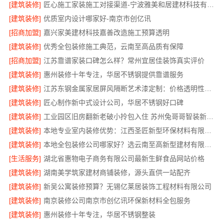
[建筑装修]
匠心施工家装施工对接渠道-宁波雅美和居建材科技有限公司
[建筑装修]
优质室内设计哪家好-南京市创亿讯
[招商加盟]
嘉兴家美建材科技嘉善改造施工预算透明
[建筑装修]
优秀全包装修施工典范，云南至高品质有保障
[招商加盟]
江苏靠谱家装口碑怎么样？常州宜居佳装饰真实评价
[建筑装修]
惠州装修十年专注，华居不锈钢提供靠谱服务
[建筑装修]
江苏东钢金属家居屏风隔断艺术漆定制：价格透明性价比优
[建筑装修]
匠心制作新中式设计公司，华居不锈钢好口碑
[建筑装修]
工业园区旧房翻新老破小拎包入住 苏州兔哥哥智装新材料有限公司
[建筑装修]
本地专业室内装修优势：江西圣匠新型环保材料有限公司的定制化服务
[建筑装修]
本地全包装修公司哪家好？选云南至高新型建材有限公司
[生活服务]
湖北省惠物电子商务有限公司最新生鲜食品网站价格
[建筑装修]
湖南美学筑家建材商铺装修，源头直供一站配齐
[建筑装修]
新吴公寓装修预算？无锡亿莱居装饰工程材料有限公司
[建筑装修]
南京装修公司南京市创亿讯环保新材料全包服务
[建筑装修]
惠州装修十年专注，华居不锈钢整装