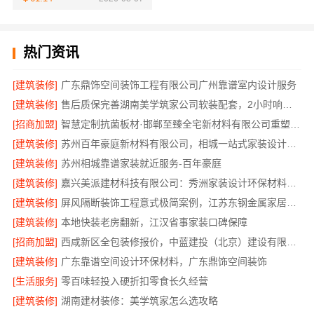
热门资讯
[建筑装修]
广东鼎饰空间装饰工程有限公司广州靠谱室内设计服务
[建筑装修]
售后质保完善湖南美学筑家公司软装配套，2小时响应更安心
[招商加盟]
智慧定制抗菌板材·邯郸至臻全宅新材料有限公司重塑家居新体验
[建筑装修]
苏州百年豪庭新材料有限公司，相城一站式家装设计多少钱拎包入住
[建筑装修]
苏州相城靠谱家装就近服务-百年豪庭
[建筑装修]
嘉兴美派建材科技有限公司：秀洲家装设计环保材料推荐
[建筑装修]
屏风隔断装饰工程意式极简案例，江苏东钢金属家居有限公司呈现
[建筑装修]
本地快装老房翻新，江汉省事家装口碑保障
[招商加盟]
西咸新区全包装修报价，中蓝建投（北京）建设有限公司武功分公司
[建筑装修]
广东靠谱空间设计环保材料，广东鼎饰空间装饰
[生活服务]
零百味轻投入硬折扣零食长久经营
[建筑装修]
湖南建材装修：美学筑家怎么选攻略