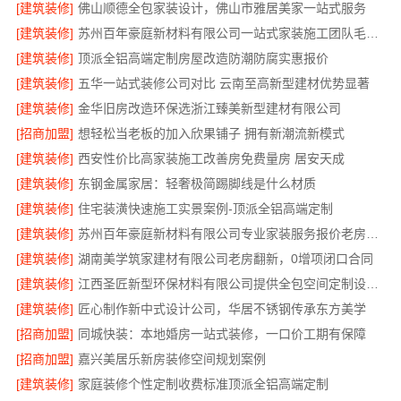
[建筑装修]
佛山顺德全包家装设计，佛山市雅居美家一站式服务
[建筑装修]
苏州百年豪庭新材料有限公司一站式家装施工团队毛坯房
[建筑装修]
顶派全铝高端定制房屋改造防潮防腐实惠报价
[建筑装修]
五华一站式装修公司对比 云南至高新型建材优势显著
[建筑装修]
金华旧房改造环保选浙江臻美新型建材有限公司
[招商加盟]
想轻松当老板的加入欣果铺子 拥有新潮流新模式
[建筑装修]
西安性价比高家装施工改善房免费量房 居安天成
[建筑装修]
东钢金属家居：轻奢极简踢脚线是什么材质
[建筑装修]
住宅装潢快速施工实景案例-顶派全铝高端定制
[建筑装修]
苏州百年豪庭新材料有限公司专业家装服务报价老房翻新
[建筑装修]
湖南美学筑家建材有限公司老房翻新，0增项闭口合同
[建筑装修]
江西圣匠新型环保材料有限公司提供全包空间定制设计方案
[建筑装修]
匠心制作新中式设计公司，华居不锈钢传承东方美学
[招商加盟]
同城快装：本地婚房一站式装修，一口价工期有保障
[招商加盟]
嘉兴美居乐新房装修空间规划案例
[建筑装修]
家庭装修个性定制收费标准顶派全铝高端定制