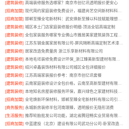
[建筑装修]
高端装修服务选哪家？南京市创亿讯透明报价更安心
[招商加盟]
现代简约家庭装修免费设计，福建尚艺空间新材料科技有限公司整体落地
[招商加盟]
邯郸至臻全宅新材料：武安焕新至臻以科技赋能理想人居
[建筑装修]
城区本土门店家庭装修报价明细-顶派全铝高端定制
[建筑装修]
全包家装服务哪家专业佛山市雅居美家建筑装饰工程有限公司
[建筑装修]
江苏东钢金属家居有限公司-屏风隔断高端定制艺术漆价格
[建筑装修]
居家改造免费量房 浙江乐享新材料有限公司
[建筑装修]
本地毛坯装修免费设计环保_浙江臻美新型建材有限公司绿色施工
[建筑装修]
绍兴卓鑫装饰材料有限公司城区全包详细报价
[建筑装修]
江苏高端家装报价参考：南京市创亿讯套餐
[建筑装修]
云南家庭装修设计全包价格，云南至高新型建材有限公司透明计价
[建筑装修]
本地知名房屋装修服务环保，嘉兴绿色之家建材科技有限公司
[招商加盟]
全宅焕新环保材料，邯郸至臻全宅新材料有限公司引领绿色装修
[商务服务]
永城新房装修半包河南璟臻，透明报价无隐形消费
[生活服务]
推荐轮胎批发公司功能，湖北省腾冠畅实业贸易有限公司全链路服务
[招商加盟]
中蓝建投（北京）建设有限公司武功分公司-卧室改造智能家居