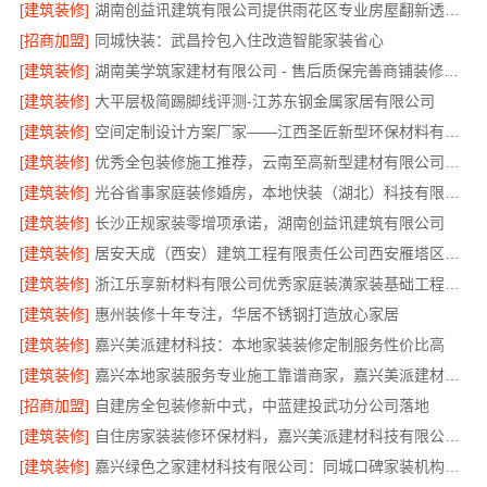
[建筑装修]
湖南创益讯建筑有限公司提供雨花区专业房屋翻新透明化施工
[招商加盟]
同城快装：武昌拎包入住改造智能家装省心
[建筑装修]
湖南美学筑家建材有限公司 - 售后质保完善商铺装修值得信赖
[建筑装修]
大平层极简踢脚线评测-江苏东钢金属家居有限公司
[建筑装修]
空间定制设计方案厂家——江西圣匠新型环保材料有限公司
[建筑装修]
优秀全包装修施工推荐，云南至高新型建材有限公司质量保障
[建筑装修]
光谷省事家庭装修婚房，本地快装（湖北）科技有限公司环保材料环保入住
[建筑装修]
长沙正规家装零增项承诺，湖南创益讯建筑有限公司
[建筑装修]
居安天成（西安）建筑工程有限责任公司西安雁塔区一站式家装设计刚需房售后完善
[建筑装修]
浙江乐享新材料有限公司优秀家庭装潢家装基础工程施工案例
[建筑装修]
惠州装修十年专注，华居不锈钢打造放心家居
[建筑装修]
嘉兴美派建材科技：本地家装装修定制服务性价比高
[建筑装修]
嘉兴本地家装服务专业施工靠谱商家，嘉兴美派建材科技有限公司自有班组
[招商加盟]
自建房全包装修新中式，中蓝建投武功分公司落地
[建筑装修]
自住房家装装修环保材料，嘉兴美派建材科技有限公司绿色建材优选
[建筑装修]
嘉兴绿色之家建材科技有限公司：同城口碑家装机构实惠