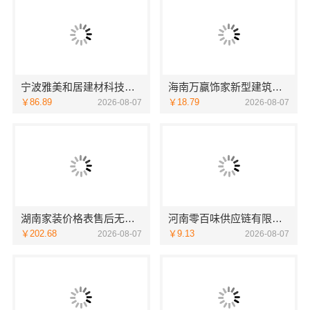
宁波雅美和居建材科技有限公司匠心施工家装施工对接渠道
海南万赢饰家新型建筑材料有限公司乡村自建门窗焕新
￥86.89
￥18.79
2026-08-07
2026-08-07
湖南家装价格表售后无忧——创益讯建筑让您装修更省心
河南零百味供应链有限公司社区线下实体硬折扣零食铺全域盈利
￥202.68
￥9.13
2026-08-07
2026-08-07