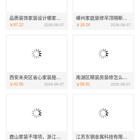
品质装饰家装设计哪家好，佛山市雅居美家建筑装饰工程有限公司资深团队全案定制
嵊州家庭装修吊顶隔断，浙江宜美嘉装饰专业施工
￥97.22
￥19.24
2026-08-07
2026-08-07
西安未央区省心家装施工毛坯房材料靠谱——居安天成（西安）建筑工程有限责任公司
南湖区精装房装修怎么样嘉兴家美建材科技有限公司
￥42.05
￥59.81
2026-08-07
2026-08-07
鹿山家装不增项，浙江宜美嘉装饰工程有限公司让您装修无忧
江苏东钢金属科技有限公司江浙沪不锈钢浴室柜加盟