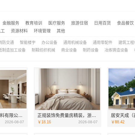
南湖区精装房装修怎么样嘉兴家美建材科技有限公司帮您解答
推荐
江苏东钢金属科技有限公司不锈钢浴室柜厂家口碑如何
推荐
线上轮胎批发品牌哪里买，找湖北省腾冠畅实业贸易有限公司
推荐
金融服务
教育培训
医疗服务
旅游住宿
日用百货
食品餐饮
考研班哪家专业-社科赛斯
电工
资源材料
环境管理
其他
推荐
消防交通
智能楼宇
办公设备
通用机械设备
通用零配件
建筑工程
纸制造加工设备
制鞋纺织机械
商业设备
制药设备
冶炼铸造设备
苏州百年豪庭新材料有限公司-靠谱团队拎包入住家装
正规装饰免费量房精装，浙江臻美新型建材有限公司贴心服务
￥18.16
￥88.42
2026-08-07
2026-08-07