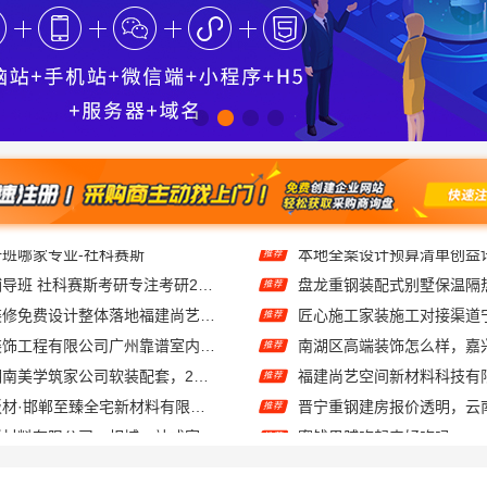
大连网上考研辅导班 社科赛斯考研专注考研20年
推荐
现代简约家庭装修免费设计整体落地福建尚艺空间公司
推荐
广东鼎饰空间装饰工程有限公司广州靠谱室内设计服务
推荐
售后质保完善湖南美学筑家公司软装配套，2小时响应更安心
推荐
智慧定制抗菌板材·邯郸至臻全宅新材料有限公司重塑家居新体验
推荐
苏州百年豪庭新材料有限公司，相城一站式家装设计多少钱拎包入住
蜜饯果脯吃起来好吃吗
推荐
湖北省惠物电子商务有限公司：畅销生鲜食品软件功能
推荐
全屋装修报价参考
推荐