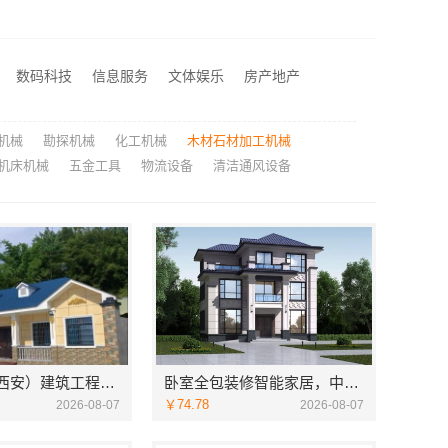
正规装饰免费量房精装，浙江臻美新型建材有限公司贴心服务
居安天成（西安）建筑工程有限责任公司专注西安高新区家装设计刚需房
卧室全包装修智能家居，中蓝建投武功分公司设计施工
数码科技
信息服务
文体娱乐
房产地产
本地全案设计预算清单创益讯建筑-湖南创益讯建筑有限公司
机械
勘探机械
化工机械
木材石材加工机械
机床机械
五金工具
物流设备
清洁通风设备
居安天成（西安）建筑工程有限责任公司专注西安高新区家装设计刚需房
卧室全包装修智能家居，中蓝建投武功分公司设计施工
￥74.78
2026-08-07
2026-08-07