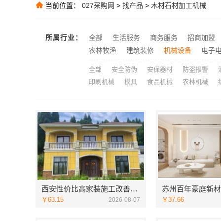
当前位置：
027采购网
>
找产品
>
木材石材加工机械
推荐
推荐
推荐
所属行业：
全部
生活服务
商务服务
招商加盟
大连mpacc
农林牧渔
建筑装修
机械设备
电子
推荐
全部
安全防伪
安保器材
防盗报警
印刷机械
模具
食品机械
农林机械
西安性价比高家装施工改善房免费量房——居安天成
￥63.15
￥37.66
2026-08-07