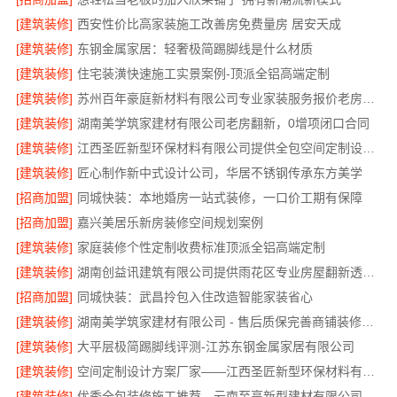
[建筑装修]
西安性价比高家装施工改善房免费量房 居安天成
[建筑装修]
东钢金属家居：轻奢极简踢脚线是什么材质
[建筑装修]
住宅装潢快速施工实景案例-顶派全铝高端定制
[建筑装修]
苏州百年豪庭新材料有限公司专业家装服务报价老房翻新
[建筑装修]
湖南美学筑家建材有限公司老房翻新，0增项闭口合同
[建筑装修]
江西圣匠新型环保材料有限公司提供全包空间定制设计方案
[建筑装修]
匠心制作新中式设计公司，华居不锈钢传承东方美学
[招商加盟]
同城快装：本地婚房一站式装修，一口价工期有保障
[招商加盟]
嘉兴美居乐新房装修空间规划案例
[建筑装修]
家庭装修个性定制收费标准顶派全铝高端定制
[建筑装修]
湖南创益讯建筑有限公司提供雨花区专业房屋翻新透明化施工
[招商加盟]
同城快装：武昌拎包入住改造智能家装省心
[建筑装修]
湖南美学筑家建材有限公司 - 售后质保完善商铺装修值得信赖
[建筑装修]
大平层极简踢脚线评测-江苏东钢金属家居有限公司
[建筑装修]
空间定制设计方案厂家——江西圣匠新型环保材料有限公司
[建筑装修]
优秀全包装修施工推荐，云南至高新型建材有限公司质量保障