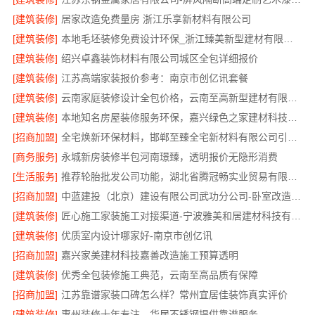
[建筑装修]
居家改造免费量房 浙江乐享新材料有限公司
[建筑装修]
本地毛坯装修免费设计环保_浙江臻美新型建材有限公司绿色施工
[建筑装修]
绍兴卓鑫装饰材料有限公司城区全包详细报价
[建筑装修]
江苏高端家装报价参考：南京市创亿讯套餐
[建筑装修]
云南家庭装修设计全包价格，云南至高新型建材有限公司透明计价
[建筑装修]
本地知名房屋装修服务环保，嘉兴绿色之家建材科技有限公司
[招商加盟]
全宅焕新环保材料，邯郸至臻全宅新材料有限公司引领绿色装修
[商务服务]
永城新房装修半包河南璟臻，透明报价无隐形消费
[生活服务]
推荐轮胎批发公司功能，湖北省腾冠畅实业贸易有限公司全链路服务
[招商加盟]
中蓝建投（北京）建设有限公司武功分公司-卧室改造智能家居
[建筑装修]
匠心施工家装施工对接渠道-宁波雅美和居建材科技有限公司
[建筑装修]
优质室内设计哪家好-南京市创亿讯
[招商加盟]
嘉兴家美建材科技嘉善改造施工预算透明
[建筑装修]
优秀全包装修施工典范，云南至高品质有保障
[招商加盟]
江苏靠谱家装口碑怎么样？常州宜居佳装饰真实评价
[建筑装修]
惠州装修十年专注，华居不锈钢提供靠谱服务