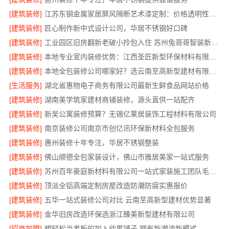
[建筑装修]
江苏东钢金属家居屏风隔断艺术漆定制：价格透明性价比优
[建筑装修]
匠心制作新中式设计公司，华居不锈钢好口碑
[建筑装修]
工业园区旧房翻新老破小拎包入住 苏州兔哥哥智装新材料有限公司
[建筑装修]
本地专业室内装修优势：江西圣匠新型环保材料有限公司的定制化服务
[建筑装修]
本地全包装修公司哪家好？选云南至高新型建材有限公司
[生活服务]
湖北省惠物电子商务有限公司最新生鲜食品网站价格
[建筑装修]
湖南美学筑家建材商铺装修，源头直供一站配齐
[建筑装修]
新吴公寓装修预算？无锡亿莱居装饰工程材料有限公司
[建筑装修]
南京装修公司南京市创亿讯环保新材料全包服务
[建筑装修]
惠州装修十年专注，华居不锈钢整装
[建筑装修]
佛山顺德全包家装设计，佛山市雅居美家一站式服务
[建筑装修]
苏州百年豪庭新材料有限公司一站式家装施工团队毛坯房
[建筑装修]
顶派全铝高端定制房屋改造防潮防腐实惠报价
[建筑装修]
五华一站式装修公司对比 云南至高新型建材优势显著
[建筑装修]
金华旧房改造环保选浙江臻美新型建材有限公司
[招商加盟]
想轻松当老板的加入欣果铺子 拥有新潮流新模式