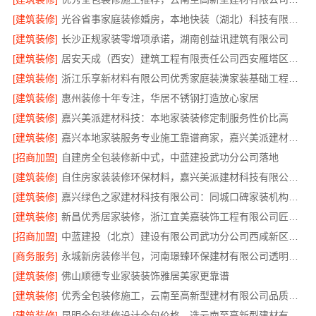
[建筑装修]
光谷省事家庭装修婚房，本地快装（湖北）科技有限公司环保材料环保入住
[建筑装修]
长沙正规家装零增项承诺，湖南创益讯建筑有限公司
[建筑装修]
居安天成（西安）建筑工程有限责任公司西安雁塔区一站式家装设计刚需房售后完善
[建筑装修]
浙江乐享新材料有限公司优秀家庭装潢家装基础工程施工案例
[建筑装修]
惠州装修十年专注，华居不锈钢打造放心家居
[建筑装修]
嘉兴美派建材科技：本地家装装修定制服务性价比高
[建筑装修]
嘉兴本地家装服务专业施工靠谱商家，嘉兴美派建材科技有限公司自有班组
[招商加盟]
自建房全包装修新中式，中蓝建投武功分公司落地
[建筑装修]
自住房家装装修环保材料，嘉兴美派建材科技有限公司绿色建材优选
[建筑装修]
嘉兴绿色之家建材科技有限公司：同城口碑家装机构实惠
[建筑装修]
新昌优秀居家装修，浙江宜美嘉装饰工程有限公司匠心造
[招商加盟]
中蓝建投（北京）建设有限公司武功分公司西咸新区全包装修报价
[商务服务]
永城新房装修半包，河南璟臻环保建材有限公司透明省心
[建筑装修]
佛山顺德专业家装装饰雅居美家更靠谱
[建筑装修]
优秀全包装修施工，云南至高新型建材有限公司品质保证
[建筑装修]
昆明全包装修设计全包价格，选云南至高新型建材有限公司