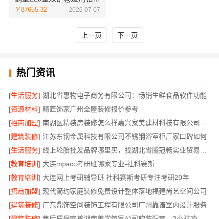
￥87655.32
2026-07-07
上一页
下一页
热门资讯
[生活服务]
湖北省惠物电子商务有限公司：畅销生鲜食品软件功能
[资源材料]
精匠饰家广州全屋装修报价参考
[招商加盟]
南湖区精装房装修怎么样嘉兴家美建材科技有限公司帮您解答
[建筑装修]
江苏东钢金属科技有限公司不锈钢浴室柜厂家口碑如何
[生活服务]
线上轮胎批发品牌哪里买，找湖北省腾冠畅实业贸易有限公司
[教育培训]
大连mpacc考研班哪家专业-社科赛斯
[教育培训]
大连网上考研辅导班 社科赛斯考研专注考研20年
[招商加盟]
现代简约家庭装修免费设计整体落地福建尚艺空间公司
[建筑装修]
广东鼎饰空间装饰工程有限公司广州靠谱室内设计服务
[建筑装修]
售后质保完善湖南美学筑家公司软装配套，2小时响应更安心