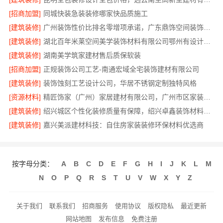
[招商加盟]
同城快装急装装修哪家快品质施工
[建筑装修]
广州装饰性价比排名零增项承诺，广东鼎饰空间装饰工程有限公司
[建筑装修]
湖北百年米莱空间美学装饰材料有限公司鄂州有设计感装修实景案例
[建筑装修]
湖南美学筑家建材售后质保软装
[招商加盟]
正规装饰公司工艺-南通宏域全宅装饰建材有限公司
[建筑装修]
装饰蚀刻工艺设计公司，华居不锈钢定制独特风格
[资源材料]
精匠饰家（广州）家居建材有限公司，广州市区家装装修多少钱新房
[建筑装修]
绍兴城区个性化装修质量有保障，绍兴卓鑫装饰材料有限公司
[建筑装修]
嘉兴美派建材科技：自住房家装装修环保材料优选商
按字母分类：
A
B
C
D
E
F
G
H
I
J
K
L
M
N
O
P
Q
R
S
T
U
V
W
X
Y
Z
关于我们
联系我们
招商服务
使用协议
版权隐私
最近更新
网站地图
发布信息
免费注册