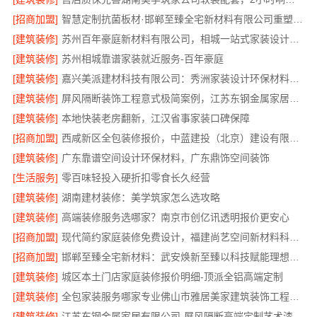
[招商加盟]
智慧定制抗菌板材·邯郸至臻全宅新材料有限公司重塑家居新体验
[建筑装修]
苏州百年豪庭新材料有限公司，相城一站式家装设计多少钱拎包入住
[建筑装修]
苏州相城靠谱家装就近服务-百年豪庭
[建筑装修]
嘉兴美派建材科技有限公司：秀洲家装设计环保材料推荐
[建筑装修]
屏风隔断装饰工程意式极简案例，江苏东钢金属家居有限公司呈现
[建筑装修]
本地快装老房翻新，江汉省事家装口碑保障
[招商加盟]
西咸新区全包装修报价，中蓝建投（北京）建设有限公司武功分公司
[建筑装修]
广东靠谱空间设计环保材料，广东鼎饰空间装饰
[生活服务]
零百味轻投入硬折扣零食长久经营
[建筑装修]
湖南建材装修：美学筑家怎么选攻略
[建筑装修]
高端装修服务选哪家？南京市创亿讯透明报价更安心
[招商加盟]
现代简约家庭装修免费设计，福建尚艺空间新材料科技有限公司整体落地
[招商加盟]
邯郸至臻全宅新材料：武安焕新至臻以科技赋能理想人居
[建筑装修]
城区本土门店家庭装修报价明细-顶派全铝高端定制
[建筑装修]
全包家装服务哪家专业佛山市雅居美家建筑装饰工程有限公司
[建筑装修]
江苏东钢金属家居有限公司-屏风隔断高端定制艺术漆价格