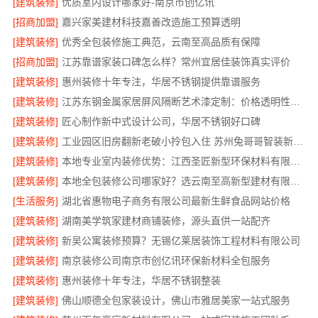
[建筑装修]
优质室内设计哪家好-南京市创亿讯
[招商加盟]
嘉兴家美建材科技嘉善改造施工预算透明
[建筑装修]
优秀全包装修施工典范，云南至高品质有保障
[招商加盟]
江苏靠谱家装口碑怎么样？常州宜居佳装饰真实评价
[建筑装修]
惠州装修十年专注，华居不锈钢提供靠谱服务
[建筑装修]
江苏东钢金属家居屏风隔断艺术漆定制：价格透明性价比优
[建筑装修]
匠心制作新中式设计公司，华居不锈钢好口碑
[建筑装修]
工业园区旧房翻新老破小拎包入住 苏州兔哥哥智装新材料有限公司
[建筑装修]
本地专业室内装修优势：江西圣匠新型环保材料有限公司的定制化服务
[建筑装修]
本地全包装修公司哪家好？选云南至高新型建材有限公司
[生活服务]
湖北省惠物电子商务有限公司最新生鲜食品网站价格
[建筑装修]
湖南美学筑家建材商铺装修，源头直供一站配齐
[建筑装修]
新吴公寓装修预算？无锡亿莱居装饰工程材料有限公司
[建筑装修]
南京装修公司南京市创亿讯环保新材料全包服务
[建筑装修]
惠州装修十年专注，华居不锈钢整装
[建筑装修]
佛山顺德全包家装设计，佛山市雅居美家一站式服务