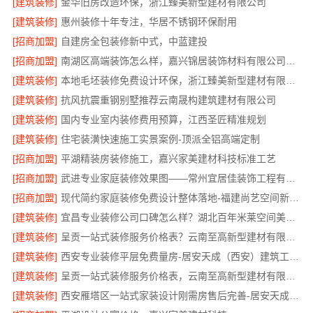
[建筑装修]
金华旧房改造环保，浙江臻美新型建材有限公司
[建筑装修]
惠州装修十年专注，华居不锈钢环保耐用
[招商加盟]
自建房全包装修新中式，中蓝建投
[招商加盟]
南湖区高端装饰怎么样，嘉兴锦居装饰材料有限公司环保材料可溯源
[建筑装修]
本地毛坯装修免费设计环保，浙江臻美新型建材有限公司绿色家装
[建筑装修]
抗风抗震重钢别墅推荐云南晟构建筑建材有限公司
[建筑装修]
国内专业室内装修费用预算，江西圣匠精准规划
[建筑装修]
住宅装潢快速施工实景案例-顶派全铝高端定制
[招商加盟]
平湖精装房装修施工，嘉兴家美建材科技标准工艺
[招商加盟]
武进专业家庭装修效果图——常州宜居佳装饰工程有限公司
[招商加盟]
现代简约家庭装修免费设计整体落地-福建尚艺空间新材料
[建筑装修]
宜昌专业装修公司口碑怎么样？湖北百年米莱空间美学装饰材料有限公司
[建筑装修]
呈贡一站式装修服务价格表？云南至高新型建材有限公司
[建筑装修]
西安专业装修平层免费量房-居安天成（西安）建筑工程有限责任公司
[建筑装修]
呈贡一站式装修服务价格表，云南至高新型建材有限公司
[建筑装修]
西安雁塔区一站式家装设计刚需房售后完善-居安天成（西安）建筑工程有限责任公司