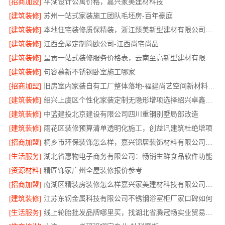
[招商加盟]
平湖设计公寓价格，嘉兴家美建材科技
[建筑装修]
苏州一站式家装施工团队毛坯房-百年豪庭
[建筑装修]
本地住宅装修质保精装，浙江臻美新型建材有限公司放心选
[建筑装修]
江西全屋定制简欧公司-江西尚宅尚品
[建筑装修]
呈贡一站式装修服务价格表，云南至高新型建材有限公司
[建筑装修]
句容慕新不锈钢卧室施工哪家
[招商加盟]
旧房室内家装自有工厂整体落地-福建尚艺空间新材料科技有限公司
[建筑装修]
绍兴上虞区个性化家装定制无隐形增项选择绍兴卓鑫装饰材料有限公司
[建筑装修]
中蓝建投北京建设有限公司四川重钢别墅局部改造
[建筑装修]
雨花区装修预算清单透明化施工，创益讯建筑杜绝增项
[招商加盟]
桐乡市环保装饰怎么样，嘉兴锦居装饰材料有限公司材料可靠
[生活服务]
湖北省惠物电子商务有限公司：畅销生鲜食品软件功能
[资源材料]
精匠饰家广州全屋装修报价参考
[招商加盟]
南湖区精装房装修怎么样嘉兴家美建材科技有限公司帮您解答
[建筑装修]
江苏东钢金属科技有限公司不锈钢浴室柜厂家口碑如何
[生活服务]
线上轮胎批发品牌哪里买，找湖北省腾冠畅实业贸易有限公司