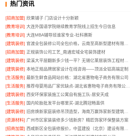
热门资讯
[招商加盟]
欣果铺子 门店设计十分新颖
[教育培训]
大连外国语学院继续教育学院线上招生今日信息
[教育培训]
大连MBA辅导班谁家专业-社科赛斯
[建筑装修]
官渡全包装修公司全包价格，云南至高新型建材有限公司
[招商加盟]
正规装饰公司工艺_南通宏域全宅装饰建材
[建筑装修]
梁溪大平层翻新多少钱一平？无锡亿莱居装饰工程材料有限公司
[建筑装修]
本地正规品牌居家设计在线咨询——顶派全铝高端定制
[生活服务]
最新生鲜食品网站价格：湖北省惠物电子商务有限公司
[生活服务]
推荐母婴用品厂家优缺点-湖北省惠物电子商务有限公司推荐
[建筑装修]
西安环保家装施工公寓自有施工队-居安天成
[生活服务]
国内轮胎批发平台哪里买-湖北腾冠畅直供
[建筑装修]
旧房焕新家庭装修吊顶造型，海南万赢饰家新型建筑材料有限公美化空间
[资源材料]
广州市区家装装修多少钱新房？精匠饰家环保整装方案
[招商加盟]
西咸新区全包装修报价，中蓝建投（北京）建设有限公司武功分公司透明