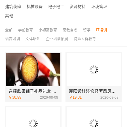
建筑装修
机械设备
电子电工
资源材料
环境管理
其他
全部
学前教育
小初高教育
高教自考
留学
IT培训
语言培训
文体培训
企业培训拓展
特殊人群教育
选择欣果铺子礼品礼盒 经营灵活多重收益
襄阳设计装修轻奢风风格选湖北百年米莱空间美学装饰材料有限公司
￥30.99
￥19.31
2026-08-08
2026-08-08