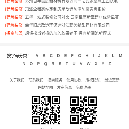
[建筑装修]
苏州百年豪庭新材料有限公司一站式家装施工团队毛坯房
[建筑装修]
顶派全铝高端定制房屋改造防潮防腐实惠报价
[建筑装修]
五华一站式装修公司对比 云南至高新型建材优势显著
[建筑装修]
金华旧房改造环保选浙江臻美新型建材有限公司
[招商加盟]
想轻松当老板的加入欣果铺子 拥有新潮流新模式
按字母分类：
A
B
C
D
E
F
G
H
I
J
K
L
M
N
O
P
Q
R
S
T
U
V
W
X
Y
Z
关于我们
联系我们
招商服务
使用协议
版权隐私
最近更新
网站地图
发布信息
免费注册