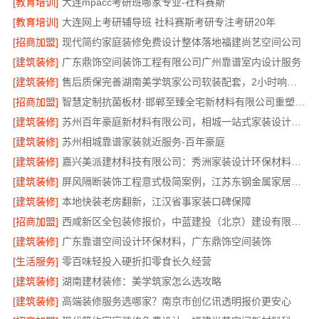
[教育培训]
大连mpacc考研班哪家专业-社科赛斯
[教育培训]
大连网上考研辅导班 社科赛斯考研专注考研20年
[招商加盟]
现代简约家庭装修免费设计整体落地福建尚艺空间公司
[建筑装修]
广东鼎饰空间装饰工程有限公司广州靠谱室内设计服务
[建筑装修]
售后质保完善湖南美学筑家公司软装配套，2小时响应更安心
[招商加盟]
智慧定制抗菌板材·邯郸至臻全宅新材料有限公司重塑家居新体验
[建筑装修]
苏州百年豪庭新材料有限公司，相城一站式家装设计多少钱拎包入住
[建筑装修]
苏州相城靠谱家装就近服务-百年豪庭
[建筑装修]
嘉兴美派建材科技有限公司：秀洲家装设计环保材料推荐
[建筑装修]
屏风隔断装饰工程意式极简案例，江苏东钢金属家居有限公司呈现
[建筑装修]
本地快装老房翻新，江汉省事家装口碑保障
[招商加盟]
西咸新区全包装修报价，中蓝建投（北京）建设有限公司武功分公司
[建筑装修]
广东靠谱空间设计环保材料，广东鼎饰空间装饰
[生活服务]
零百味轻投入硬折扣零食长久经营
[建筑装修]
湖南建材装修：美学筑家怎么选攻略
[建筑装修]
高端装修服务选哪家？南京市创亿讯透明报价更安心