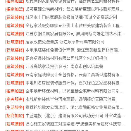
[招商加盟]
现代简约家庭装修免费设计，福建尚艺空间新材料科技有限公司整体落地
[招商加盟]
邯郸至臻全宅新材料：武安焕新至臻以科技赋能理想人居
[建筑装修]
城区本土门店家庭装修报价明细-顶派全铝高端定制
[建筑装修]
全包家装服务哪家专业佛山市雅居美家建筑装饰工程有限公司
[建筑装修]
江苏东钢金属家居有限公司-屏风隔断高端定制艺术漆价格
[建筑装修]
居家改造免费量房 浙江乐享新材料有限公司
[建筑装修]
本地毛坯装修免费设计环保_浙江臻美新型建材有限公司绿色施工
[建筑装修]
绍兴卓鑫装饰材料有限公司城区全包详细报价
[建筑装修]
江苏高端家装报价参考：南京市创亿讯套餐
[建筑装修]
云南家庭装修设计全包价格，云南至高新型建材有限公司透明计价
[建筑装修]
本地知名房屋装修服务环保，嘉兴绿色之家建材科技有限公司
[招商加盟]
全宅焕新环保材料，邯郸至臻全宅新材料有限公司引领绿色装修
[商务服务]
永城新房装修半包河南璟臻，透明报价无隐形消费
[生活服务]
推荐轮胎批发公司功能，湖北省腾冠畅实业贸易有限公司全链路服务
[招商加盟]
中蓝建投（北京）建设有限公司武功分公司-卧室改造智能家居
[建筑装修]
匠心施工家装施工对接渠道-宁波雅美和居建材科技有限公司