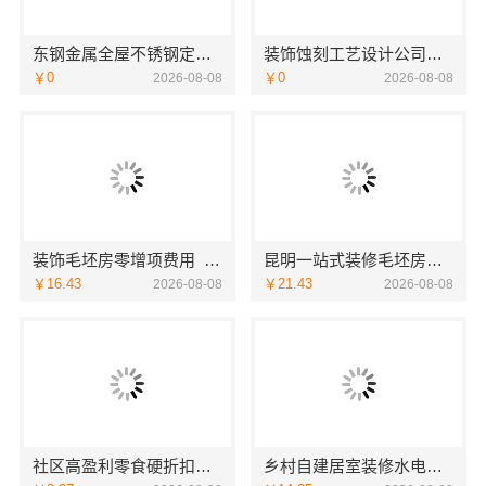
东钢金属全屋不锈钢定制生产商本地江苏东钢金属科技有限公司
装饰蚀刻工艺设计公司，华居不锈钢特色优
￥0
￥0
2026-08-08
2026-08-08
装饰毛坯房零增项费用_苏州兔哥哥智装新材料
昆明一站式装修毛坯房，认准云南至高新型建材有限公司
￥16.43
￥21.43
2026-08-08
2026-08-08
社区高盈利零食硬折扣全域盈利-河南零百味供应链有限公司
乡村自建居室装修水电规整，万赢饰家专业无忧