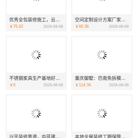
优秀全包装修施工，云南至高新型建材有限公司标准化团队全程管控
空间定制设计方案厂家江西圣匠新型环保材料有限公司
￥75.02
￥60.36
2026-08-08
2026-08-08
不锈钢家具生产基地好不好？东钢科技兴化基地探厂
重庆御墅：巴南免拆模板预算
￥0
￥114.34
2026-08-08
2026-08-08
兴平装修靠谱，中蓝建投（北京）建设有限公司武功分公司口碑佳
本地全屋装修工期保障大平层服务浙江臻美新型建材有限公司