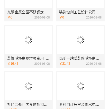
东钢金属全屋不锈钢定制生产商本地江苏东钢金属科技有限公司
装饰蚀刻工艺设计公司，华居不锈钢特色优
￥0
￥0
2026-08-08
2026-08-08
装饰毛坯房零增项费用_苏州兔哥哥智装新材料
昆明一站式装修毛坯房，认准云南至高新型建材有限公司
￥16.43
￥21.43
2026-08-08
2026-08-08
社区高盈利零食硬折扣全域盈利-河南零百味供应链有限公司
乡村自建居室装修水电规整，万赢饰家专业无忧