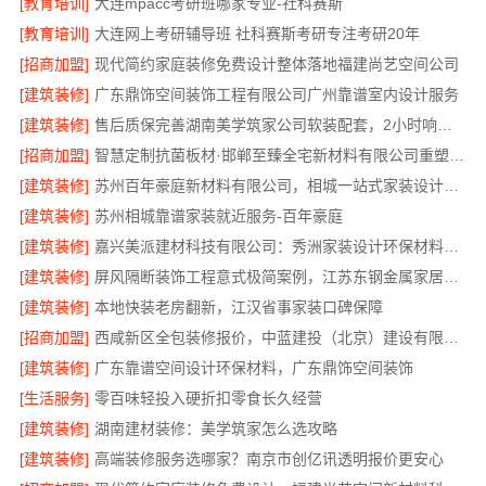
[教育培训]
大连mpacc考研班哪家专业-社科赛斯
[教育培训]
大连网上考研辅导班 社科赛斯考研专注考研20年
[招商加盟]
现代简约家庭装修免费设计整体落地福建尚艺空间公司
[建筑装修]
广东鼎饰空间装饰工程有限公司广州靠谱室内设计服务
[建筑装修]
售后质保完善湖南美学筑家公司软装配套，2小时响应更安心
[招商加盟]
智慧定制抗菌板材·邯郸至臻全宅新材料有限公司重塑家居新体验
[建筑装修]
苏州百年豪庭新材料有限公司，相城一站式家装设计多少钱拎包入住
[建筑装修]
苏州相城靠谱家装就近服务-百年豪庭
[建筑装修]
嘉兴美派建材科技有限公司：秀洲家装设计环保材料推荐
[建筑装修]
屏风隔断装饰工程意式极简案例，江苏东钢金属家居有限公司呈现
[建筑装修]
本地快装老房翻新，江汉省事家装口碑保障
[招商加盟]
西咸新区全包装修报价，中蓝建投（北京）建设有限公司武功分公司
[建筑装修]
广东靠谱空间设计环保材料，广东鼎饰空间装饰
[生活服务]
零百味轻投入硬折扣零食长久经营
[建筑装修]
湖南建材装修：美学筑家怎么选攻略
[建筑装修]
高端装修服务选哪家？南京市创亿讯透明报价更安心