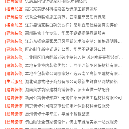
[建筑装修]
优质室内设计哪家好-南京市创亿讯
[招商加盟]
嘉兴家美建材科技嘉善改造施工预算透明
[建筑装修]
优秀全包装修施工典范，云南至高品质有保障
[招商加盟]
江苏靠谱家装口碑怎么样？常州宜居佳装饰真实评价
[建筑装修]
惠州装修十年专注，华居不锈钢提供靠谱服务
[建筑装修]
江苏东钢金属家居屏风隔断艺术漆定制：价格透明性价比优
[建筑装修]
匠心制作新中式设计公司，华居不锈钢好口碑
[建筑装修]
工业园区旧房翻新老破小拎包入住 苏州兔哥哥智装新材料有限公司
[建筑装修]
本地专业室内装修优势：江西圣匠新型环保材料有限公司的定制化服务
[建筑装修]
本地全包装修公司哪家好？选云南至高新型建材有限公司
[生活服务]
湖北省惠物电子商务有限公司最新生鲜食品网站价格
[建筑装修]
湖南美学筑家建材商铺装修，源头直供一站配齐
[建筑装修]
新吴公寓装修预算？无锡亿莱居装饰工程材料有限公司
[建筑装修]
南京装修公司南京市创亿讯环保新材料全包服务
[建筑装修]
惠州装修十年专注，华居不锈钢整装
[建筑装修]
佛山顺德全包家装设计，佛山市雅居美家一站式服务