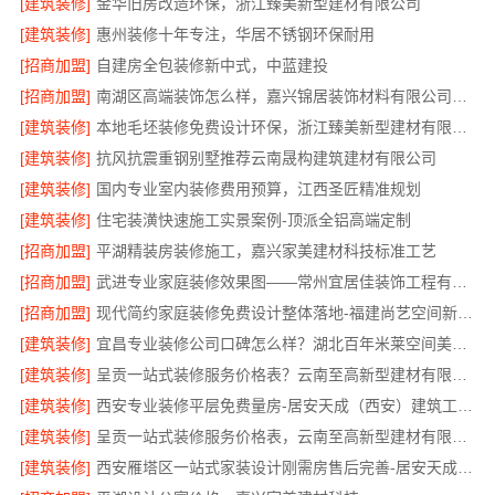
[建筑装修]
金华旧房改造环保，浙江臻美新型建材有限公司
[建筑装修]
惠州装修十年专注，华居不锈钢环保耐用
[招商加盟]
自建房全包装修新中式，中蓝建投
[招商加盟]
南湖区高端装饰怎么样，嘉兴锦居装饰材料有限公司环保材料可溯源
[建筑装修]
本地毛坯装修免费设计环保，浙江臻美新型建材有限公司绿色家装
[建筑装修]
抗风抗震重钢别墅推荐云南晟构建筑建材有限公司
[建筑装修]
国内专业室内装修费用预算，江西圣匠精准规划
[建筑装修]
住宅装潢快速施工实景案例-顶派全铝高端定制
[招商加盟]
平湖精装房装修施工，嘉兴家美建材科技标准工艺
[招商加盟]
武进专业家庭装修效果图——常州宜居佳装饰工程有限公司
[招商加盟]
现代简约家庭装修免费设计整体落地-福建尚艺空间新材料
[建筑装修]
宜昌专业装修公司口碑怎么样？湖北百年米莱空间美学装饰材料有限公司
[建筑装修]
呈贡一站式装修服务价格表？云南至高新型建材有限公司
[建筑装修]
西安专业装修平层免费量房-居安天成（西安）建筑工程有限责任公司
[建筑装修]
呈贡一站式装修服务价格表，云南至高新型建材有限公司
[建筑装修]
西安雁塔区一站式家装设计刚需房售后完善-居安天成（西安）建筑工程有限责任公司