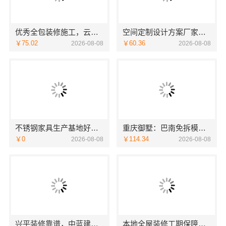
优秀全包装修施工，云南至高新型建材有限公司标准化团队全程管控
空间定制设计方案厂家江西圣匠新型环保材料有限公司
￥75.02
￥60.36
2026-08-08
2026-08-08
不锈钢家具生产基地好不好？东钢科技兴化基地探厂
重庆御墅：巴南免拆模板预算
￥0
￥114.34
2026-08-08
2026-08-08
兴平装修靠谱，中蓝建投（北京）建设有限公司武功分公司口碑佳
本地全屋装修工期保障大平层服务浙江臻美新型建材有限公司