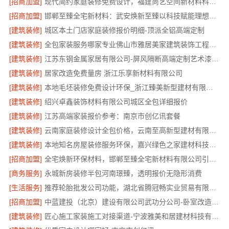
[招商加盟]
现代简约家庭装修免费设计，福建尚艺空间新材料科技有限公司整体落地
[招商加盟]
邯郸至臻全宅新材料：武安焕新至臻以科技赋能理想人居
[建筑装修]
城区本土门店家庭装修报价明细-顶派全铝高端定制
[建筑装修]
全包家装服务哪家专业佛山市雅居美家建筑装饰工程有限公司
[建筑装修]
江苏东钢金属家居有限公司-屏风隔断高端定制艺术漆价格
[建筑装修]
居家改造免费量房 浙江乐享新材料有限公司
[建筑装修]
本地毛坯装修免费设计环保_浙江臻美新型建材有限公司绿色施工
[建筑装修]
绍兴卓鑫装饰材料有限公司城区全包详细报价
[建筑装修]
江苏高端家装报价参考：南京市创亿讯套餐
[建筑装修]
云南家庭装修设计全包价格，云南至高新型建材有限公司透明计价
[建筑装修]
本地知名房屋装修服务环保，嘉兴绿色之家建材科技有限公司
[招商加盟]
全宅焕新环保材料，邯郸至臻全宅新材料有限公司引领绿色装修
[商务服务]
永城新房装修半包河南璟臻，透明报价无隐形消费
[生活服务]
推荐轮胎批发公司功能，湖北省腾冠畅实业贸易有限公司全链路服务
[招商加盟]
中蓝建投（北京）建设有限公司武功分公司-卧室改造智能家居
[建筑装修]
匠心施工家装施工对接渠道-宁波雅美和居建材科技有限公司