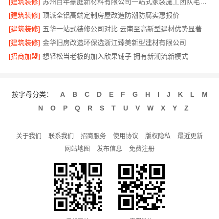
[建筑装修]
苏州百年豪庭新材料有限公司一站式家装施工团队毛坯房
[建筑装修]
顶派全铝高端定制房屋改造防潮防腐实惠报价
[建筑装修]
五华一站式装修公司对比 云南至高新型建材优势显著
[建筑装修]
金华旧房改造环保选浙江臻美新型建材有限公司
[招商加盟]
想轻松当老板的加入欣果铺子 拥有新潮流新模式
按字母分类：
A
B
C
D
E
F
G
H
I
J
K
L
M
N
O
P
Q
R
S
T
U
V
W
X
Y
Z
关于我们
联系我们
招商服务
使用协议
版权隐私
最近更新
网站地图
发布信息
免费注册