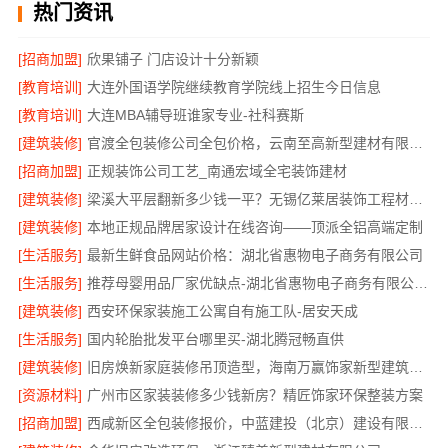
热门资讯
[招商加盟]
欣果铺子 门店设计十分新颖
[教育培训]
大连外国语学院继续教育学院线上招生今日信息
[教育培训]
大连MBA辅导班谁家专业-社科赛斯
[建筑装修]
官渡全包装修公司全包价格，云南至高新型建材有限公司
[招商加盟]
正规装饰公司工艺_南通宏域全宅装饰建材
[建筑装修]
梁溪大平层翻新多少钱一平？无锡亿莱居装饰工程材料有限公司
[建筑装修]
本地正规品牌居家设计在线咨询——顶派全铝高端定制
[生活服务]
最新生鲜食品网站价格：湖北省惠物电子商务有限公司
[生活服务]
推荐母婴用品厂家优缺点-湖北省惠物电子商务有限公司推荐
[建筑装修]
西安环保家装施工公寓自有施工队-居安天成
[生活服务]
国内轮胎批发平台哪里买-湖北腾冠畅直供
[建筑装修]
旧房焕新家庭装修吊顶造型，海南万赢饰家新型建筑材料有限公美化空间
[资源材料]
广州市区家装装修多少钱新房？精匠饰家环保整装方案
[招商加盟]
西咸新区全包装修报价，中蓝建投（北京）建设有限公司武功分公司透明