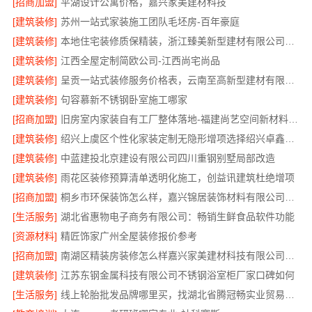
[招商加盟]
平湖设计公寓价格，嘉兴家美建材科技
[建筑装修]
苏州一站式家装施工团队毛坯房-百年豪庭
[建筑装修]
本地住宅装修质保精装，浙江臻美新型建材有限公司放心选
[建筑装修]
江西全屋定制简欧公司-江西尚宅尚品
[建筑装修]
呈贡一站式装修服务价格表，云南至高新型建材有限公司
[建筑装修]
句容慕新不锈钢卧室施工哪家
[招商加盟]
旧房室内家装自有工厂整体落地-福建尚艺空间新材料科技有限公司
[建筑装修]
绍兴上虞区个性化家装定制无隐形增项选择绍兴卓鑫装饰材料有限公司
[建筑装修]
中蓝建投北京建设有限公司四川重钢别墅局部改造
[建筑装修]
雨花区装修预算清单透明化施工，创益讯建筑杜绝增项
[招商加盟]
桐乡市环保装饰怎么样，嘉兴锦居装饰材料有限公司材料可靠
[生活服务]
湖北省惠物电子商务有限公司：畅销生鲜食品软件功能
[资源材料]
精匠饰家广州全屋装修报价参考
[招商加盟]
南湖区精装房装修怎么样嘉兴家美建材科技有限公司帮您解答
[建筑装修]
江苏东钢金属科技有限公司不锈钢浴室柜厂家口碑如何
[生活服务]
线上轮胎批发品牌哪里买，找湖北省腾冠畅实业贸易有限公司