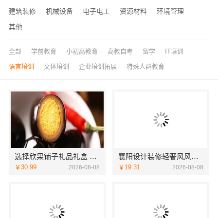
建筑装修
机械设备
电子电工
资源材料
环境管理
其他
全部
学前教育
小初高教育
高教自考
留学
IT培训
语言培训
文体培训
企业培训拓展
特殊人群教育
选择欣果铺子礼品礼盒 经营灵活多重收益
襄阳设计装修轻奢风风格选湖北百年米莱空间美学装饰材料有限公司
￥30.99
￥19.31
2026-08-08
2026-08-08