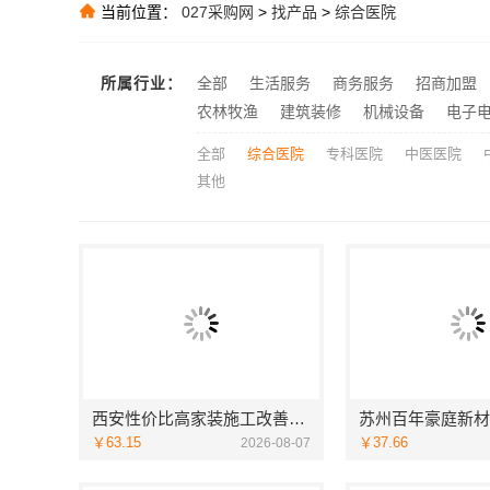
当前位置：
027采购网
>
找产品
>
综合医院
推荐
精匠饰家广州
推荐
推荐
所属行业：
全部
生活服务
商务服务
招商加盟
农林牧渔
建筑装修
机械设备
电子
推荐
全部
综合医院
专科医院
中医医院
其他
西安性价比高家装施工改善房免费量房——居安天成
￥63.15
￥37.66
2026-08-07