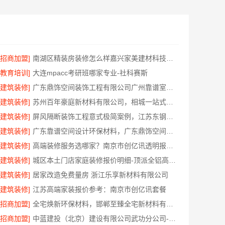
[招商加盟]
南湖区精装房装修怎么样嘉兴家美建材科技有限公司帮您解答
[教育培训]
大连mpacc考研班哪家专业-社科赛斯
[建筑装修]
广东鼎饰空间装饰工程有限公司广州靠谱室内设计服务
[建筑装修]
苏州百年豪庭新材料有限公司，相城一站式家装设计多少钱拎包入住
[建筑装修]
屏风隔断装饰工程意式极简案例，江苏东钢金属家居有限公司呈现
[建筑装修]
广东靠谱空间设计环保材料，广东鼎饰空间装饰
[建筑装修]
高端装修服务选哪家？南京市创亿讯透明报价更安心
[建筑装修]
城区本土门店家庭装修报价明细-顶派全铝高端定制
[建筑装修]
居家改造免费量房 浙江乐享新材料有限公司
[建筑装修]
江苏高端家装报价参考：南京市创亿讯套餐
[招商加盟]
全宅焕新环保材料，邯郸至臻全宅新材料有限公司引领绿色装修
[招商加盟]
中蓝建投（北京）建设有限公司武功分公司-卧室改造智能家居