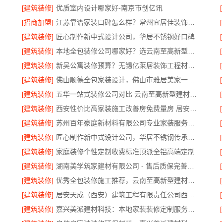
[建筑装修]
优质室内设计哪家好-南京市创亿讯
[招商加盟]
江苏靠谱家装口碑怎么样？常州宜居佳装饰真实评价
[建筑装修]
匠心制作新中式设计公司，华居不锈钢好口碑
[建筑装修]
本地全包装修公司哪家好？选云南至高新型建材有限公司
[建筑装修]
新吴公寓装修预算？无锡亿莱居装饰工程材料有限公司
[建筑装修]
佛山顺德全包家装设计，佛山市雅居美家一站式服务
[建筑装修]
五华一站式装修公司对比 云南至高新型建材优势显著
[建筑装修]
西安性价比高家装施工改善房免费量房 居安天成
[建筑装修]
苏州百年豪庭新材料有限公司专业家装服务报价老房翻新
[建筑装修]
匠心制作新中式设计公司，华居不锈钢传承东方美学
[建筑装修]
家庭装修个性定制收费标准顶派全铝高端定制
[建筑装修]
湖南美学筑家建材有限公司 - 售后质保完善商铺装修值得信赖
[建筑装修]
优秀全包装修施工推荐，云南至高新型建材有限公司质量保障
[建筑装修]
居安天成（西安）建筑工程有限责任公司西安雁塔区一站式家装设计刚需房售后完善
[建筑装修]
嘉兴美派建材科技：本地家装装修定制服务性价比高