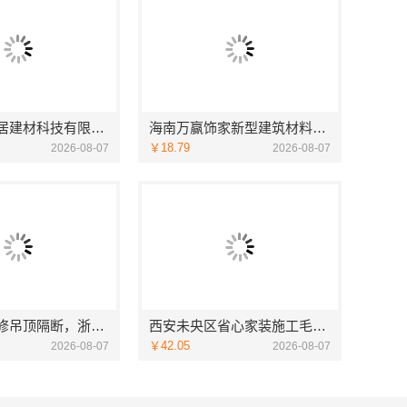
宁波雅美和居建材科技有限公司匠心施工家装施工对接渠道
海南万赢饰家新型建筑材料有限公司乡村自建门窗焕新
￥18.79
2026-08-07
2026-08-07
嵊州家庭装修吊顶隔断，浙江宜美嘉装饰专业施工
西安未央区省心家装施工毛坯房材料靠谱——居安天成（西安）建筑工程有限责任公司
￥42.05
2026-08-07
2026-08-07