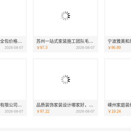
官渡全包装修公司全包价格，云南至高新型建材有限公司闭口合同
苏州一站式家装施工团队毛坯房认准苏州百年豪庭新材料有限公司
￥97.3
￥86.89
2026-08-07
2026-08-07
河南零百味供应链有限公司社区线下实体硬折扣零食铺全域盈利
品质装饰家装设计哪家好，佛山市雅居美家建筑装饰工程有限公司资深团队全案定制
￥97.22
￥19.24
2026-08-07
2026-08-07