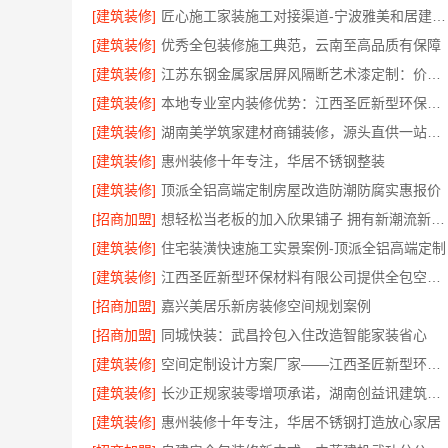
[建筑装修]
匠心施工家装施工对接渠道-宁波雅美和居建材科技有限公司
[建筑装修]
优秀全包装修施工典范，云南至高品质有保障
[建筑装修]
江苏东钢金属家居屏风隔断艺术漆定制：价格透明性价比优
[建筑装修]
本地专业室内装修优势：江西圣匠新型环保材料有限公司的定制化服务
[建筑装修]
湖南美学筑家建材商铺装修，源头直供一站配齐
[建筑装修]
惠州装修十年专注，华居不锈钢整装
[建筑装修]
顶派全铝高端定制房屋改造防潮防腐实惠报价
[招商加盟]
想轻松当老板的加入欣果铺子 拥有新潮流新模式
[建筑装修]
住宅装潢快速施工实景案例-顶派全铝高端定制
[建筑装修]
江西圣匠新型环保材料有限公司提供全包空间定制设计方案
[招商加盟]
嘉兴美居乐新房装修空间规划案例
[招商加盟]
同城快装：武昌拎包入住改造智能家装省心
[建筑装修]
空间定制设计方案厂家——江西圣匠新型环保材料有限公司
[建筑装修]
长沙正规家装零增项承诺，湖南创益讯建筑有限公司
[建筑装修]
惠州装修十年专注，华居不锈钢打造放心家居