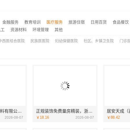
湖北省惠物电子商务有限公司：畅销生鲜食品软件功能
推荐
全屋装修报价参考
推荐
南湖区精装房装修怎么样嘉兴家美建材科技有限公司帮您解答
推荐
金融服务
教育培训
医疗服务
旅游住宿
日用百货
食品餐饮
江苏东钢金属科技有限公司不锈钢浴室柜厂家口碑如何
电工
资源材料
环境管理
其他
推荐
中西医结合医院
民族医医院
妇幼保健医院
社区、乡镇卫生院
门诊
苏州百年豪庭新材料有限公司-靠谱团队拎包入住家装
正规装饰免费量房精装，浙江臻美新型建材有限公司贴心服务
￥18.16
￥88.42
2026-08-07
2026-08-07