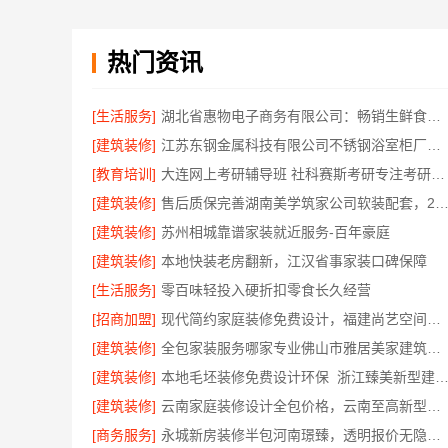
热门资讯
[生活服务]
湖北省惠物电子商务有限公司：畅销生鲜食品软件功能
[建筑装修]
江苏东钢金属科技有限公司不锈钢浴室柜厂家口碑如何
[教育培训]
大连网上考研辅导班 社科赛斯考研专注考研20年
[建筑装修]
售后质保完善湖南美学筑家公司软装配套，2小时响应更
[建筑装修]
苏州相城靠谱家装就近服务-百年豪庭
[建筑装修]
本地快装老房翻新，江汉省事家装口碑保障
[生活服务]
零百味轻投入硬折扣零食长久经营
[招商加盟]
现代简约家庭装修免费设计，福建尚艺空间新材料科技有限公司整体落地
[建筑装修]
全包家装服务哪家专业佛山市雅居美家建筑装饰工程有限公司
[建筑装修]
本地毛坯装修免费设计环保_浙江臻美新型建材有限公司绿
[建筑装修]
云南家庭装修设计全包价格，云南至高新型建材有限公司透明计价
[商务服务]
永城新房装修半包河南璟臻，透明报价无隐形消费