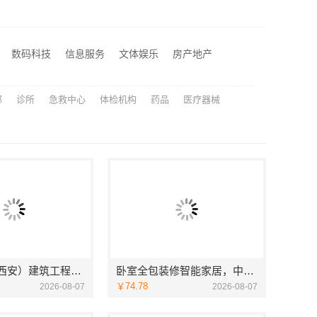
西安性价比高家装施工改善房免费量房——居安天成
苏州百年豪庭新材料有限公司-靠谱团队拎包入住家装
正规装饰免费量房精装，浙江臻美新型建材有限公司贴心服务
数码科技
信息服务
文体娱乐
房产地产
居安天成（西安）建筑工程有限责任公司专注西安高新区家装设计刚需房
部
诊所
急救中心
体检机构
药品
医疗器械
居安天成（西安）建筑工程有限责任公司专注西安高新区家装设计刚需房
卧室全包装修智能家居，中蓝建投武功分公司设计施工
￥74.78
2026-08-07
2026-08-07