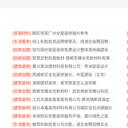
[资源材料]
精匠饰家广州全屋装修报价参考
[生活服务]
线上轮胎批发品牌哪里买，找湖北省腾冠畅实业贸易有限公司
[招商加盟]
现代简约家庭装修免费设计整体落地福建尚艺空间公司
安心
[招商加盟]
智慧定制抗菌板材·邯郸至臻全宅新材料有限公司重塑家居新体验
[建筑装修]
嘉兴美派建材科技有限公司：秀洲家装设计环保材料推荐
[招商加盟]
西咸新区全包装修报价，中蓝建投（北京）建设有限公司武功分公司
[建筑装修]
湖南建材装修：美学筑家怎么选攻略
[招商加盟]
邯郸至臻全宅新材料：武安焕新至臻以科技赋能理想人居
[建筑装修]
江苏东钢金属家居有限公司-屏风隔断高端定制艺术漆价格
色施工
[建筑装修]
绍兴卓鑫装饰材料有限公司城区全包详细报价
[建筑装修]
本地知名房屋装修服务环保，嘉兴绿色之家建材科技有限公司
[生活服务]
推荐轮胎批发公司功能，湖北省腾冠畅实业贸易有限公司全链路服务