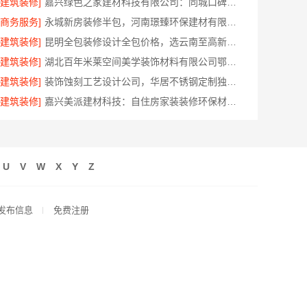
[建筑装修]
嘉兴绿色之家建材科技有限公司：同城口碑家装机构实惠
[商务服务]
永城新房装修半包，河南璟臻环保建材有限公司透明省心
[建筑装修]
昆明全包装修设计全包价格，选云南至高新型建材有限公司
[建筑装修]
湖北百年米莱空间美学装饰材料有限公司鄂州有设计感装修实景案例
[建筑装修]
装饰蚀刻工艺设计公司，华居不锈钢定制独特风格
[建筑装修]
嘉兴美派建材科技：自住房家装装修环保材料优选商
U
V
W
X
Y
Z
发布信息
免费注册