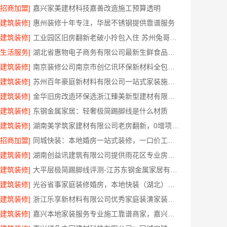
[招商加盟]
嘉兴家美建材科技嘉善改造施工预算透明
[建筑装修]
惠州装修十年专注，华居不锈钢提供靠谱服务
[建筑装修]
工业园区旧房翻新老破小拎包入住 苏州兔哥哥智装新材料有限公司
[生活服务]
湖北省惠物电子商务有限公司最新生鲜食品网站价格
[建筑装修]
南京装修公司南京市创亿讯环保新材料全包服务
[建筑装修]
苏州百年豪庭新材料有限公司一站式家装施工团队毛坯房
[建筑装修]
金华旧房改造环保选浙江臻美新型建材有限公司
[建筑装修]
东钢金属家居：轻奢极简踢脚线是什么材质
[建筑装修]
湖南美学筑家建材有限公司老房翻新，0增项闭口合同
[招商加盟]
同城快装：本地婚房一站式装修，一口价工期有保障
[建筑装修]
湖南创益讯建筑有限公司提供雨花区专业房屋翻新透明化施工
[建筑装修]
大平层极简踢脚线评测-江苏东钢金属家居有限公司
[建筑装修]
光谷省事家庭装修婚房，本地快装（湖北）科技有限公司环保材料环保入住
[建筑装修]
浙江乐享新材料有限公司优秀家庭装潢家装基础工程施工案例
[建筑装修]
嘉兴本地家装服务专业施工靠谱商家，嘉兴美派建材科技有限公司自有班组