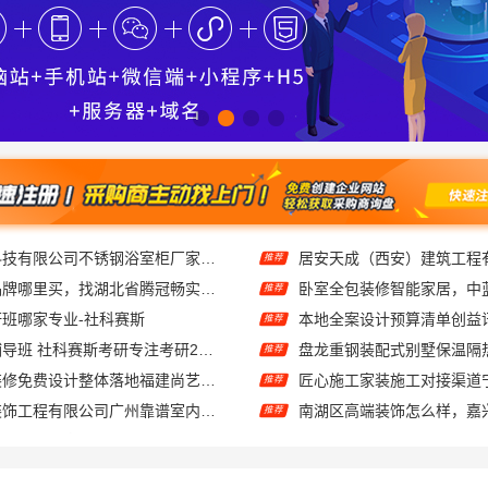
线上轮胎批发品牌哪里买，找湖北省腾冠畅实业贸易有限公司
推荐
考研班哪家专业-社科赛斯
推荐
大连网上考研辅导班 社科赛斯考研专注考研20年
推荐
现代简约家庭装修免费设计整体落地福建尚艺空间公司
推荐
广东鼎饰空间装饰工程有限公司广州靠谱室内设计服务
推荐
售后质保完善湖南美学筑家公司软装配套，2小时响应更安心
推荐
智慧定制抗菌板材·邯郸至臻全宅新材料有限公司重塑家居新体验
推荐
苏州百年豪庭新材料有限公司，相城一站式家装设计多少钱拎包入住
蜜饯果脯吃起来好吃吗
推荐