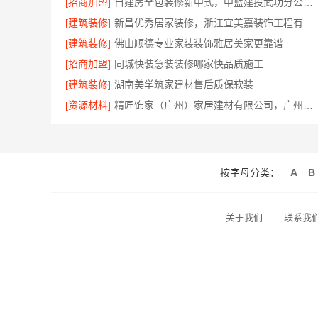
[招商加盟]
自建房全包装修新中式，中蓝建投武功分公司落地
[建筑装修]
新昌优秀居家装修，浙江宜美嘉装饰工程有限公司匠心造
[建筑装修]
佛山顺德专业家装装饰雅居美家更靠谱
[招商加盟]
同城快装急装装修哪家快品质施工
[建筑装修]
湖南美学筑家建材售后质保软装
[资源材料]
精匠饰家（广州）家居建材有限公司，广州市区家装装修多少钱新房
按字母分类：
A
B
关于我们
联系我