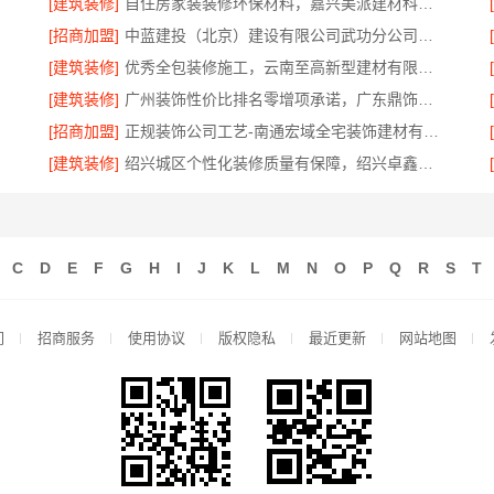
[建筑装修]
自住房家装装修环保材料，嘉兴美派建材科技有限公司绿色建材优选
[招商加盟]
中蓝建投（北京）建设有限公司武功分公司西咸新区全包装修报价
[建筑装修]
优秀全包装修施工，云南至高新型建材有限公司品质保证
[建筑装修]
广州装饰性价比排名零增项承诺，广东鼎饰空间装饰工程有限公司
[招商加盟]
正规装饰公司工艺-南通宏域全宅装饰建材有限公司
[建筑装修]
绍兴城区个性化装修质量有保障，绍兴卓鑫装饰材料有限公司
C
D
E
F
G
H
I
J
K
L
M
N
O
P
Q
R
S
T
们
招商服务
使用协议
版权隐私
最近更新
网站地图