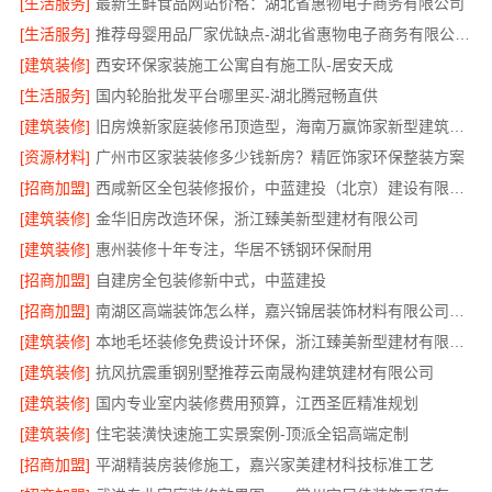
[生活服务]
最新生鲜食品网站价格：湖北省惠物电子商务有限公司
[生活服务]
推荐母婴用品厂家优缺点-湖北省惠物电子商务有限公司推荐
[建筑装修]
西安环保家装施工公寓自有施工队-居安天成
[生活服务]
国内轮胎批发平台哪里买-湖北腾冠畅直供
[建筑装修]
旧房焕新家庭装修吊顶造型，海南万赢饰家新型建筑材料有限公美化空间
[资源材料]
广州市区家装装修多少钱新房？精匠饰家环保整装方案
[招商加盟]
西咸新区全包装修报价，中蓝建投（北京）建设有限公司武功分公司透明
[建筑装修]
金华旧房改造环保，浙江臻美新型建材有限公司
[建筑装修]
惠州装修十年专注，华居不锈钢环保耐用
[招商加盟]
自建房全包装修新中式，中蓝建投
[招商加盟]
南湖区高端装饰怎么样，嘉兴锦居装饰材料有限公司环保材料可溯源
[建筑装修]
本地毛坯装修免费设计环保，浙江臻美新型建材有限公司绿色家装
[建筑装修]
抗风抗震重钢别墅推荐云南晟构建筑建材有限公司
[建筑装修]
国内专业室内装修费用预算，江西圣匠精准规划
[建筑装修]
住宅装潢快速施工实景案例-顶派全铝高端定制
[招商加盟]
平湖精装房装修施工，嘉兴家美建材科技标准工艺