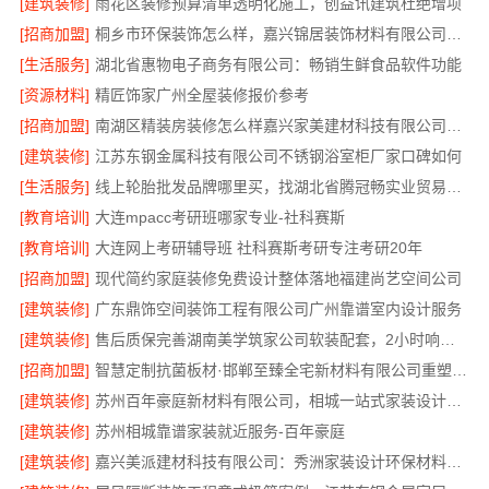
[建筑装修]
雨花区装修预算清单透明化施工，创益讯建筑杜绝增项
[招商加盟]
桐乡市环保装饰怎么样，嘉兴锦居装饰材料有限公司材料可靠
[生活服务]
湖北省惠物电子商务有限公司：畅销生鲜食品软件功能
[资源材料]
精匠饰家广州全屋装修报价参考
[招商加盟]
南湖区精装房装修怎么样嘉兴家美建材科技有限公司帮您解答
[建筑装修]
江苏东钢金属科技有限公司不锈钢浴室柜厂家口碑如何
[生活服务]
线上轮胎批发品牌哪里买，找湖北省腾冠畅实业贸易有限公司
[教育培训]
大连mpacc考研班哪家专业-社科赛斯
[教育培训]
大连网上考研辅导班 社科赛斯考研专注考研20年
[招商加盟]
现代简约家庭装修免费设计整体落地福建尚艺空间公司
[建筑装修]
广东鼎饰空间装饰工程有限公司广州靠谱室内设计服务
[建筑装修]
售后质保完善湖南美学筑家公司软装配套，2小时响应更安心
[招商加盟]
智慧定制抗菌板材·邯郸至臻全宅新材料有限公司重塑家居新体验
[建筑装修]
苏州百年豪庭新材料有限公司，相城一站式家装设计多少钱拎包入住
[建筑装修]
苏州相城靠谱家装就近服务-百年豪庭
[建筑装修]
嘉兴美派建材科技有限公司：秀洲家装设计环保材料推荐