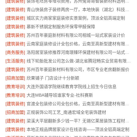
[建筑装修]
装饰毛坯房零增项费用，苏州兔哥哥智装新材料透明预算无套路
[建筑装修]
青山快装房子装修两房一厅，本地快装（湖北）科技有限公司模块化高效施工
[建筑装修]
城区实力商家家庭装修实景案例，顶派全铝高端定制
[建筑装修]
慕新不锈钢定制服务环保零甲醛保障
[建筑装修]
苏州百年豪庭新材料有限公司相城一站式家装设计价
[建筑装修]
云南家庭装修设计全包价格，云南至高新型建材有限公司
[商务服务]
洛阳居室装修推荐河南璟臻环保建材有限公司一站式服务
[生活服务]
线下轮胎批发公司怎么做-湖北省腾冠畅实业贸易有限公司诚信合作
[建筑装修]
苏州百年豪庭新材料有限公司，市区专业老房翻新报价
[招商加盟]
欣果铺子 门店设计十分新颖
[教育培训]
大连外国语学院继续教育学院线上招生今日信息
[教育培训]
大连MBA辅导班谁家专业-社科赛斯
[建筑装修]
官渡全包装修公司全包价格，云南至高新型建材有限公司
[招商加盟]
正规装饰公司工艺_南通宏域全宅装饰建材
[建筑装修]
梁溪大平层翻新多少钱一平？无锡亿莱居装饰工程材料有限公司
[建筑装修]
本地正规品牌居家设计在线咨询——顶派全铝高端定制