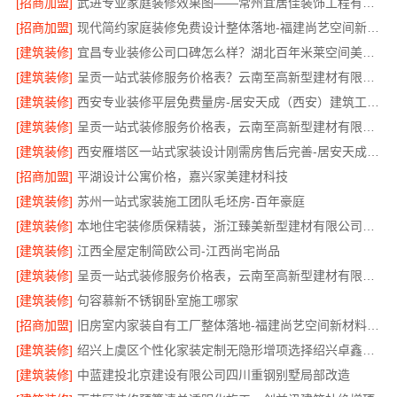
[招商加盟]
武进专业家庭装修效果图——常州宜居佳装饰工程有限公司
[招商加盟]
现代简约家庭装修免费设计整体落地-福建尚艺空间新材料
[建筑装修]
宜昌专业装修公司口碑怎么样？湖北百年米莱空间美学装饰材料有限公司
[建筑装修]
呈贡一站式装修服务价格表？云南至高新型建材有限公司
[建筑装修]
西安专业装修平层免费量房-居安天成（西安）建筑工程有限责任公司
[建筑装修]
呈贡一站式装修服务价格表，云南至高新型建材有限公司
[建筑装修]
西安雁塔区一站式家装设计刚需房售后完善-居安天成（西安）建筑工程有限责任公司
[招商加盟]
平湖设计公寓价格，嘉兴家美建材科技
[建筑装修]
苏州一站式家装施工团队毛坯房-百年豪庭
[建筑装修]
本地住宅装修质保精装，浙江臻美新型建材有限公司放心选
[建筑装修]
江西全屋定制简欧公司-江西尚宅尚品
[建筑装修]
呈贡一站式装修服务价格表，云南至高新型建材有限公司
[建筑装修]
句容慕新不锈钢卧室施工哪家
[招商加盟]
旧房室内家装自有工厂整体落地-福建尚艺空间新材料科技有限公司
[建筑装修]
绍兴上虞区个性化家装定制无隐形增项选择绍兴卓鑫装饰材料有限公司
[建筑装修]
中蓝建投北京建设有限公司四川重钢别墅局部改造