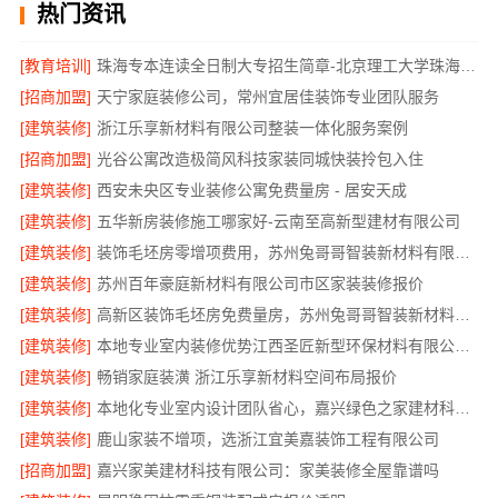
热门资讯
[教育培训]
珠海专本连读全日制大专招生简章-北京理工大学珠海学院继续教育学院
[招商加盟]
天宁家庭装修公司，常州宜居佳装饰专业团队服务
[建筑装修]
浙江乐享新材料有限公司整装一体化服务案例
[招商加盟]
光谷公寓改造极简风科技家装同城快装拎包入住
[建筑装修]
西安未央区专业装修公寓免费量房 - 居安天成
[建筑装修]
五华新房装修施工哪家好-云南至高新型建材有限公司
[建筑装修]
装饰毛坯房零增项费用，苏州兔哥哥智装新材料有限公司
[建筑装修]
苏州百年豪庭新材料有限公司市区家装装修报价
[建筑装修]
高新区装饰毛坯房免费量房，苏州兔哥哥智装新材料有限公司贴心前期服务
[建筑装修]
本地专业室内装修优势江西圣匠新型环保材料有限公司领先
[建筑装修]
畅销家庭装潢 浙江乐享新材料空间布局报价
[建筑装修]
本地化专业室内设计团队省心，嘉兴绿色之家建材科技有限公司
[建筑装修]
鹿山家装不增项，选浙江宜美嘉装饰工程有限公司
[招商加盟]
嘉兴家美建材科技有限公司：家美装修全屋靠谱吗