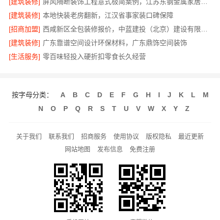
[建筑装修]
屏风隔断装饰工程意式极简案例，江苏东钢金属家居有限公司呈现
[建筑装修]
本地快装老房翻新，江汉省事家装口碑保障
[招商加盟]
西咸新区全包装修报价，中蓝建投（北京）建设有限公司武功分公司
[建筑装修]
广东靠谱空间设计环保材料，广东鼎饰空间装饰
[生活服务]
零百味轻投入硬折扣零食长久经营
按字母分类：
A
B
C
D
E
F
G
H
I
J
K
L
M
N
O
P
Q
R
S
T
U
V
W
X
Y
Z
关于我们
联系我们
招商服务
使用协议
版权隐私
最近更新
网站地图
发布信息
免费注册