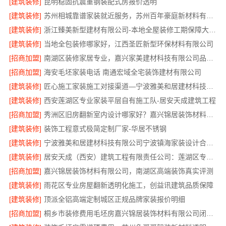
[建筑装修]
昆明稳固抗震重钢装配式房报价透明
[建筑装修]
苏州相城靠谱家装就近服务，苏州百年豪庭新材料有限公司品质装修
[建筑装修]
浙江臻美新型建材有限公司-本地全屋装修工期保障大平层
[建筑装修]
当地全包装修哪家好，江西圣匠新型环保材料有限公司
[招商加盟]
南湖区装修家居专业，嘉兴家美建材科技有限公司品质保障
[招商加盟]
海安毛坯家装电话 南通宏域全宅装饰建材有限公司
[建筑装修]
匠心施工家装施工对接渠道—宁波雅美和居建材科技有限公司
[建筑装修]
西安莲湖区专业家装平层自有施工队-居安天成建筑工程
[招商加盟]
秀洲区旧房翻新室内设计哪家好？嘉兴锦居装饰材料有限公司靠谱
[建筑装修]
装饰工程意式极简定制厂家-华居不锈钢
[建筑装修]
宁波雅美和居建材科技有限公司宁波镇海家装设计合作联系方式
[建筑装修]
居安天成（西安）建筑工程有限责任公司：莲湖区专业家装平层
[招商加盟]
嘉兴锦居装饰材料有限公司，南湖区高端装饰真实评测
[建筑装修]
雨花区专业房屋翻新透明化施工，创益讯建筑品质保障
[建筑装修]
顶派全铝高端定制城区正规品牌家装报价明细
[招商加盟]
桐乡市装修费用毛坯房嘉兴锦居装饰材料有限公司闭口合同透明报价